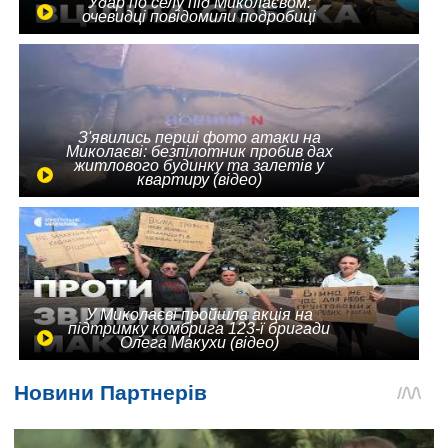
Удар по селу під Миколаєвом:
очевидці повідомили подробиці
З'явились перші фото атаки на
Миколаєві: безпілотник пробив дах
житлового будинку та залетів у
квартиру (відео)
У Миколаєві пройшла акція на
підтримку комбрига 123-ї бригади
Олега Макухи (відео)