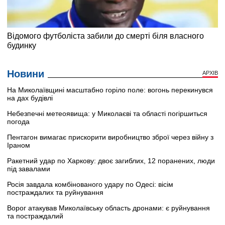
Новини
АРХІВ
На Миколаївщині масштабно горіло поле: вогонь перекинувся
на дах будівлі
Небезпечні метеоявища: у Миколаєві та області погіршиться
погода
Пентагон вимагає прискорити виробництво зброї через війну з
Іраном
Ракетний удар по Харкову: двоє загиблих, 12 поранених, люди
під завалами
Росія завдала комбінованого удару по Одесі: вісім
постраждалих та руйнування
Ворог атакував Миколаївську область дронами: є руйнування
та постраждалий