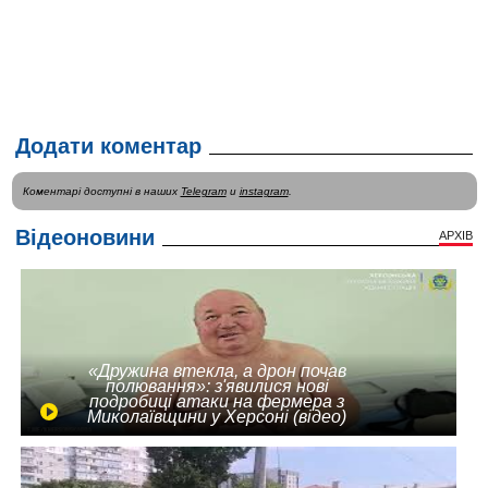
Додати коментар
Коментарі доступні в наших
Telegram
и
instagram
.
Відеоновини
АРХІВ
«Дружина втекла, а дрон почав
полювання»: з'явилися нові
подробиці атаки на фермера з
Миколаївщини у Херсоні (відео)