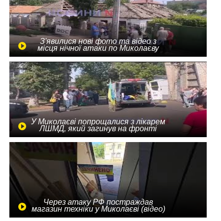
З'явилися нові фото та відео з
місця нічної атаки по Миколаєву
У Миколаєві попрощалися з лікарем
ЛШМД, який загинув на фронті
Через атаку РФ постраждав
магазин техніки у Миколаєві (відео)