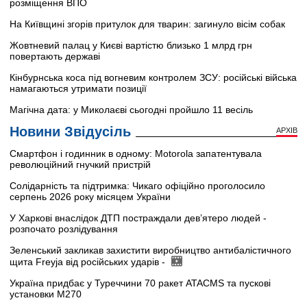
розміщення ВПО
На Київщині згорів притулок для тварин: загинуло вісім собак
Жовтневий палац у Києві вартістю близько 1 млрд грн
повертають державі
Кінбурнська коса під вогневим контролем ЗСУ: російські війська
намагаються утримати позиції
Магічна дата: у Миколаєві сьогодні пройшло 11 весіль
Новини Звідусіль
АРХІВ
Смартфон і годинник в одному: Motorola запатентувала
революційний гнучкий пристрій
Солідарність та підтримка: Чикаго офіційно проголосило
серпень 2026 року місяцем України
У Харкові внаслідок ДТП постраждали дев’ятеро людей -
розпочато розлідування
Зеленський закликав захистити виробництво антибалістичного
щита Freyja від російських ударів -
Україна придбає у Туреччини 70 ракет ATACMS та пускові
установки M270