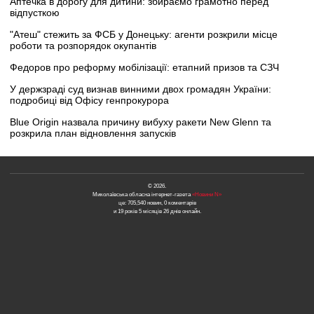
Аптечка в дорогу для дитини: збираємо грамотно перед
відпусткою
"Атеш" стежить за ФСБ у Донецьку: агенти розкрили місце
роботи та розпорядок окупантів
Федоров про реформу мобілізації: етапний призов та СЗЧ
У держзраді суд визнав винними двох громадян України:
подробиці від Офісу генпрокурора
Blue Origin назвала причину вибуху ракети New Glenn та
розкрила план відновлення запусків
© 2026.
Миколаївська обласна інтернет-газета
«Новини N»
це: 705,540 новин, 0 коментарів
и 19 років 5 місяців 26 днів онлайн.