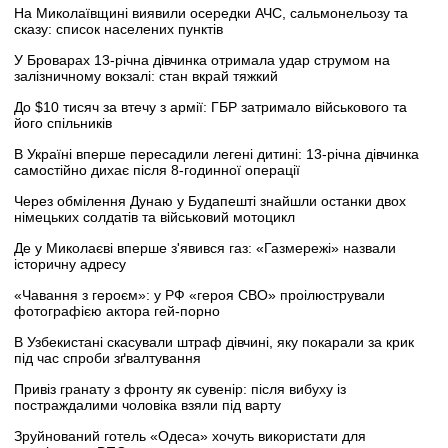
На Миколаївщині виявили осередки АЧС, сальмонельозу та
сказу: список населених пунктів
У Броварах 13-річна дівчинка отримала удар струмом на
залізничному вокзалі: стан вкрай тяжкий
До $10 тисяч за втечу з армії: ГБР затримало військового та
його спільників
В Україні вперше пересадили легені дитині: 13-річна дівчинка
самостійно дихає після 8-годинної операції
Через обмілення Дунаю у Будапешті знайшли останки двох
німецьких солдатів та військовий мотоцикл
Де у Миколаєві вперше з'явився газ: «Газмережі» назвали
історичну адресу
«Чавання з героєм»: у РФ «героя СВО» проілюстрували
фотографією актора гей-порно
В Узбекистані скасували штраф дівчині, яку покарали за крик
під час спроби зґвалтування
Привіз гранату з фронту як сувенір: після вибуху із
постраждалими чоловіка взяли під варту
Зруйнований готель «Одеса» хочуть використати для