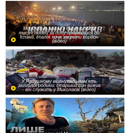
Міграційна криза в Європі: до 10
тисяч людей за добу прорвалися до
Іспанії, Італія хоче закрити кордон
(відео)
У Радушному вшанували пам'ять
загиблої родини: старший син вижив
- він служить у Миколаєві (відео)