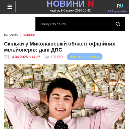
НОВИНИ
N
R
U
неділя, 9 Серпня 2026 10:42
1628 днів війни
ГОЛОВНА
НОВИНИ
Скільки у Миколаївській області офіційних
мільйонерів: дані ДПС
читать на русском
14.04.2025 в 14:36
101669