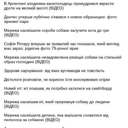
В Аргентині злодюжка-канатоходець примудрився вкрасти
дроти на великій висоті (ВІДЕО)
Дантес уперше публічно з’явився з новою обраницею: фото
зіркової пари
Мережа насмішили спроби собаки залучити кота до гри
(ВІДЕО)
Софія Ротару вперше за тривалий час показала, який вигляд
має зараз: рідкісне фото 79-річної зірки
Мережа насмішила незадоволена реакція собаки на стильний
образ господині (ВІДЕО)
Здорове харчування: від яких вуглеводів не товстіють
Дієтологи розповіли, чи корисно їсти консервовані огірки
Новий хіт: кіт показав, як потрібно кататися на скейтборді
(ВІДЕО)
Мережа насмішив кіт, який приревнув собаку до людини
(ВІДЕО)
Мережа насмішила дитина, яка вирішила сховатися від
пилососа за собакою (ВІДЕО)