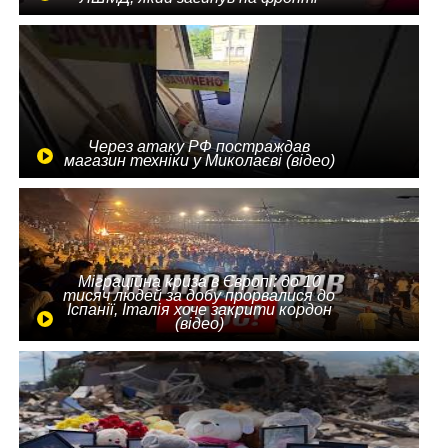
Через атаку РФ постраждав
магазин техніки у Миколаєві (відео)
Міграційна криза в Європі: до 10
тисяч людей за добу прорвалися до
Іспанії, Італія хоче закрити кордон
(відео)