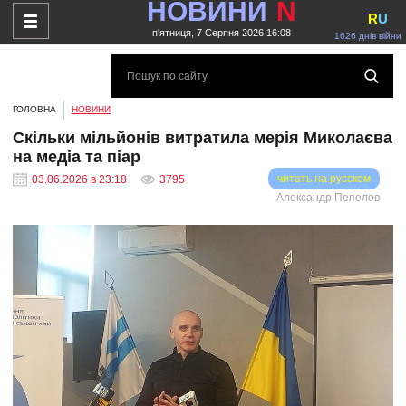
НОВИНИ
N
R
U
п'ятниця, 7 Серпня 2026 16:08
1626 днів війни
ГОЛОВНА
НОВИНИ
Скільки мільйонів витратила мерія Миколаєва
на медіа та піар
читать на русском
03.06.2026 в 23:18
3795
Александр Пепелов