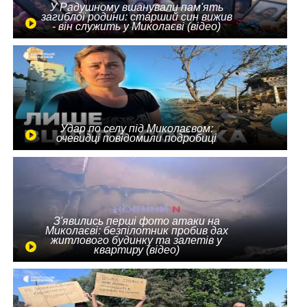
У Радушному вшанували пам'ять
загиблої родини: старший син вижив
- він служить у Миколаєві (відео)
Удар по селу під Миколаєвом:
очевидці повідомили подробиці
З'явились перші фото атаки на
Миколаєві: безпілотник пробив дах
житлового будинку та залетів у
квартиру (відео)