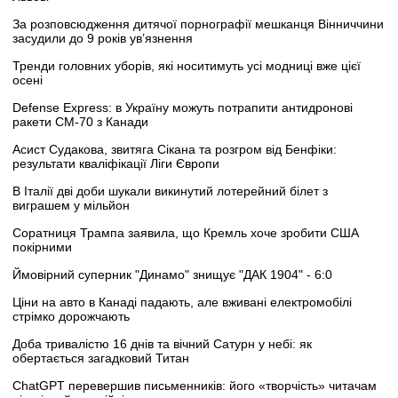
За розповсюдження дитячої порнографії мешканця Вінниччини
засудили до 9 років ув’язнення
Тренди головних уборів, які носитимуть усі модниці вже цієї
осені
Defense Express: в Україну можуть потрапити антидронові
ракети CM-70 з Канади
Асист Судакова, звитяга Сікана та розгром від Бенфіки:
результати кваліфікації Ліги Європи
В Італії дві доби шукали викинутий лотерейний білет з
виграшем у мільйон
Соратниця Трампа заявила, що Кремль хоче зробити США
покірними
Ймовірний суперник "Динамо" знищує "ДАК 1904" - 6:0
Ціни на авто в Канаді падають, але вживані електромобілі
стрімко дорожчають
Доба тривалістю 16 днів та вічний Сатурн у небі: як
обертається загадковий Титан
ChatGPT перевершив письменників: його «творчість» читачам