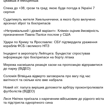
цікавіша й емоційніша
Спека до +38, грози та град: якою буде погода в Україні 7
серпня
Судитимуть жителя Хмельниччини, в якого було вилучено
арсенал зброї та боєприпасів
«Нетривіальний і дієвий варіант»: Клімкін оцінив ймовірність
призначення Павла Паліси послом у США
Удари по Криму та Ярославлю: СБУ підтвердила ураження
кораблів ФСБ і великого НПЗ
Інцидент в аеропорту Лейпцига: Бундестаг спростував
інформацію про боєприпаси на борту літака
Мережа насмішила реакція хаски на пропозицію відправитися
до парку (ВІДЕО)
Соломія Вітвіцька відверто заговорила про вагу під час
вагітності та скільки кіло вже набрала
Новий хіт: папуга вирішив допомогти арбітру проконтролювати
футболістів (ВІДЕО)
Леся Нікітюк приїхала з нареченим-військовим до рідного міста
та підстригла однорічного сина