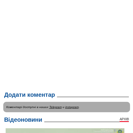
Додати коментар
Коментарі доступні в наших
Telegram
и
instagram
.
Відеоновини
АРХІВ