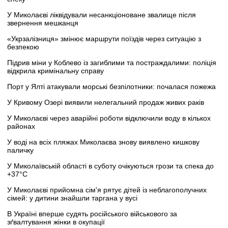
У Миколаєві ліквідували несанкціоноване звалище після
звернення мешканця
«Укрзалізниця» змінює маршрути поїздів через ситуацію з
безпекою
Підрив міни у Коблево із загиблими та постраждалими: поліція
відкрила кримінальну справу
Порт у Ялті атакували морські безпілотники: почалася пожежа
У Кривому Озері виявили нелегальний продаж живих раків
У Миколаєві через аварійні роботи відключили воду в кількох
районах
У воді на всіх пляжах Миколаєва знову виявлено кишкову
паличку
У Миколаївській області в суботу очікуються грози та спека до
+37°C
У Миколаєві прийомна сім'я рятує дітей із неблагополучних
сімей: у дитини знайшли таргана у вусі
В Україні вперше судять російського військового за
зґвалтування жінки в окупації