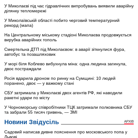
У Миколаєві під час гідравлічних випробувань виявили аварійну
ділянку тепломережі
У Миколаївській області побито черговий температурний
рекорд (мапа)
На Центральному міському стадіоні Миколаєва продовжується
вирубка аварійних тополь
Смертельна ДТП під Миколаєвом: в аварії зіткнулися фура,
автобус та позашляховик
У морі біля Коблево вибухнула міна: одна людина загинула,
двоє постраждали
Росія вдарила дроном по ринку на Сумщині: 10 людей
поранено, двоє — у важкому стані
СБУ затримала у Миколаєві двох агентів РФ, які наводили
ракетні удари по місту
У Чорноморську співробітники ТЦК затримали полковника СБУ
та забрали 55 тисяч гривень, — ЗМІ
Новини Звідусіль
АРХІВ
Садовий написав дивне пояснення про московського попа у
Львові