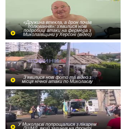
«Дружина втекла, а дрон почав
полювання»: з'явилися нові
подробиці атаки на фермера з
Миколаївщини у Херсоні (відео)
З'явилися нові фото та відео з
місця нічної атаки по Миколаєву
У Миколаєві попрощалися з лікарем
ЛШМД, який загинув на фронті