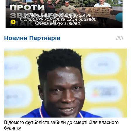
У Миколаєві пройшла акція на
підтримку комбрига 123-ї бригади
Олега Макухи (відео)