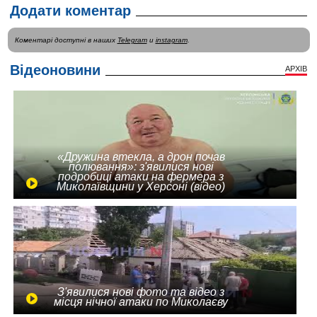
Додати коментар
Коментарі доступні в наших
Telegram
и
instagram
.
Відеоновини
АРХІВ
«Дружина втекла, а дрон почав
полювання»: з'явилися нові
подробиці атаки на фермера з
Миколаївщини у Херсоні (відео)
З'явилися нові фото та відео з
місця нічної атаки по Миколаєву