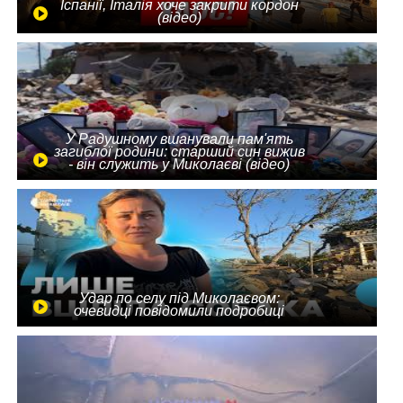
Іспанії, Італія хоче закрити кордон
(відео)
У Радушному вшанували пам'ять
загиблої родини: старший син вижив
- він служить у Миколаєві (відео)
Удар по селу під Миколаєвом:
очевидці повідомили подробиці