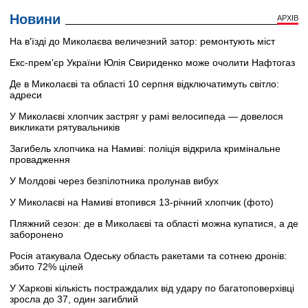
Новини
АРХІВ
На в'їзді до Миколаєва величезний затор: ремонтують міст
Екс-прем'єр України Юлія Свириденко може очолити Нафтогаз
Де в Миколаєві та області 10 серпня відключатимуть світло:
адреси
У Миколаєві хлопчик застряг у рамі велосипеда — довелося
викликати рятувальників
Загибель хлопчика на Намиві: поліція відкрила кримінальне
провадження
У Молдові через безпілотника пролунав вибух
У Миколаєві на Намиві втопився 13-річний хлопчик (фото)
Пляжний сезон: де в Миколаєві та області можна купатися, а де
заборонено
Росія атакувала Одеську область ракетами та сотнею дронів:
збито 72% цілей
У Харкові кількість постраждалих від удару по багатоповерхівці
зросла до 37, один загиблий