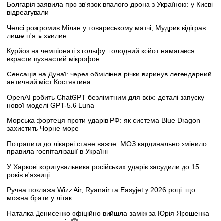
Болгарія заявила про зв'язок впалого дрона з Україною: у Києві
відреагували
Челсі розгромив Мілан у товариському матчі, Мудрик відіграв
лише п'ять хвилин
Курйоз на чемпіонаті з гольфу: голодний койот намагався
вкрасти пухнастий мікрофон
Сенсація на Дунаї: через обміління річки виринув легендарний
античний міст Костянтина
OpenAI робить ChatGPT безлімітним для всіх: деталі запуску
нової моделі GPT-5.6 Luna
Морська фортеця проти ударів РФ: як система Blue Dragon
захистить Чорне море
Потрапити до лікарні стане важче: МОЗ кардинально змінило
правила госпіталізації в Україні
У Харкові коригувальника російських ударів засудили до 15
років в'язниці
Ручна поклажа Wizz Air, Ryanair та Easyjet у 2026 році: що
можна брати у літак
Наталка Денисенко офіційно вийшла заміж за Юрія Ярошенка