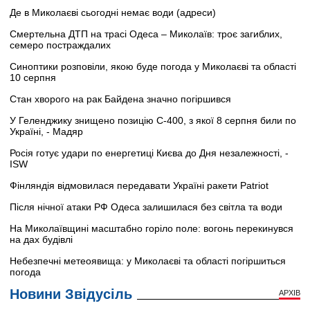
Де в Миколаєві сьогодні немає води (адреси)
Смертельна ДТП на трасі Одеса – Миколаїв: троє загиблих,
семеро постраждалих
Синоптики розповіли, якою буде погода у Миколаєві та області
10 серпня
Стан хворого на рак Байдена значно погіршився
У Геленджику знищено позицію С-400, з якої 8 серпня били по
Україні, - Мадяр
Росія готує удари по енергетиці Києва до Дня незалежності, -
ISW
Фінляндія відмовилася передавати Україні ракети Patriot
Після нічної атаки РФ Одеса залишилася без світла та води
На Миколаївщині масштабно горіло поле: вогонь перекинувся
на дах будівлі
Небезпечні метеоявища: у Миколаєві та області погіршиться
погода
Новини Звідусіль
АРХІВ