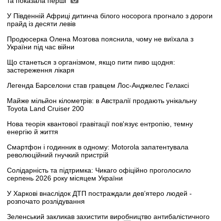
та показала перші
У Південній Африці дитинча білого носорога прогнало з дороги
прайд із десяти левів
Продюсерка Олена Мозгова пояснила, чому не виїхала з
України під час війни
Що станеться з організмом, якщо пити пиво щодня:
застереження лікаря
Легенда Барселони став гравцем Лос-Анджелес Гелаксі
Майже мільйон кілометрів: в Австралії продають унікальну
Toyota Land Cruiser 200
Нова теорія квантової гравітації пов'язує ентропію, темну
енергію й життя
Смартфон і годинник в одному: Motorola запатентувала
революційний гнучкий пристрій
Солідарність та підтримка: Чикаго офіційно проголосило
серпень 2026 року місяцем України
У Харкові внаслідок ДТП постраждали дев’ятеро людей -
розпочато розлідування
Зеленський закликав захистити виробництво антибалістичного