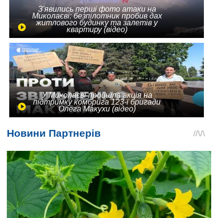
З'явились перші фото атаки на
Миколаєві: безпілотник пробив дах
житлового будинку та залетів у
квартиру (відео)
У Миколаєві пройшла акція на
підтримку комбрига 123-ї бригади
Олега Макухи (відео)