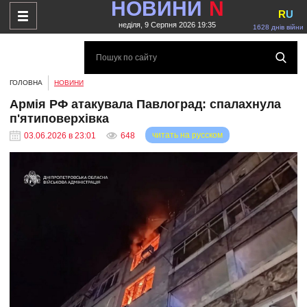
НОВИНИ
N
R
U
неділя, 9 Серпня 2026 19:35
1628 днів війни
ГОЛОВНА
НОВИНИ
Армія РФ атакувала Павлоград: спалахнула
п'ятиповерхівка
читать на русском
03.06.2026 в 23:01
648