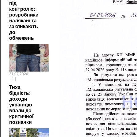
під
контролю:
розробники
налякані та
закликають
до
обмежень
31.07.2026
Тиха
бідність:
доходи
українців
впали до
критичної
позначки