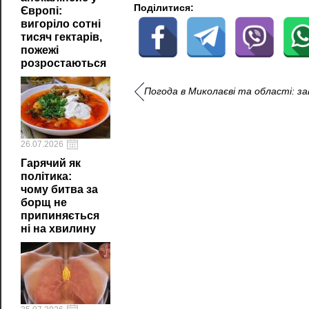
Поділитися:
Європі:
вигоріло сотні
тисяч гектарів,
пожежі
розростаються
Погода в Миколаєві та області: за
26.07.2026
Гарячий як
політика:
чому битва за
борщ не
припиняється
ні на хвилину