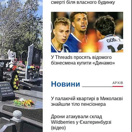
Новини
АРХІВ
У палаючій квартирі в Миколаєві
знайшли тіло пенсіонера
Дрони атакували склад
Wildberries у Єкатеринбурзі
(відео)