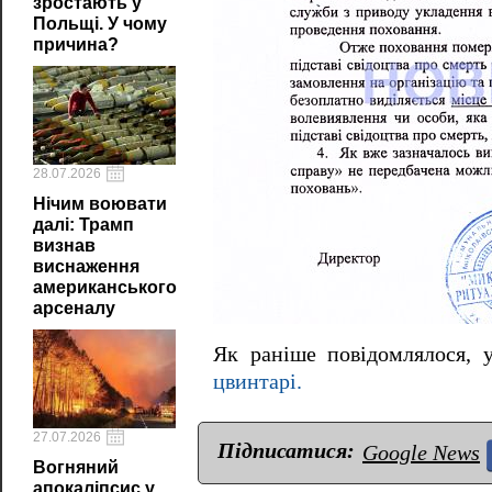
зростають у
Польщі. У чому
причина?
28.07.2026
Нічим воювати
далі: Трамп
визнав
виснаження
американського
арсеналу
Як раніше повідомлялося,
цвинтарі.
27.07.2026
Підписатися:
Google News
Вогняний
апокаліпсис у