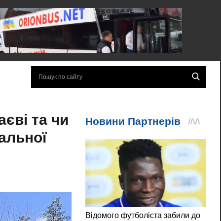
єві та чи
альної