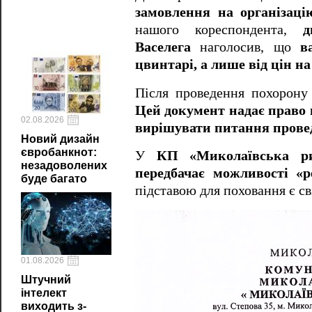
замовлення на організаці
нашого кореспондента,
д
Васелега
наголосив, що
в
цвинтарі, а лише від цін н
Після проведення похорону
Цей документ надає право 
02.08.2026
вирішувати питання провед
Новий дизайн
євробанкнот:
У
КП «Миколаївська ри
незадоволених
передбачає можливості «р
буде багато
підставою для поховання є с
01.08.2026
Штучний
інтелект
виходить з-