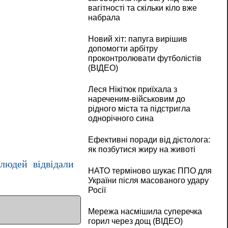
вагітності та скільки кіло вже
набрала
Новий хіт: папуга вирішив
допомогти арбітру
проконтролювати футболістів
(ВІДЕО)
Леся Нікітюк приїхала з
нареченим-військовим до
рідного міста та підстригла
однорічного сина
Ефективні поради від дієтолога:
як позбутися жиру на животі
людей відвідали
НАТО терміново шукає ППО для
України після масованого удару
Росії
Мережа насмішила суперечка
горил через дощ (ВІДЕО)