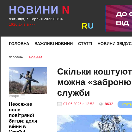
НОВИНИ
N
п'ятниця, 7 Серпня 2026 08:34
R
U
1626 днів війни
ГОЛОВНА
ВАЖЛИВІ НОВИНИ
СТАТТІ
НОВИНИ ЗВІДУС
ГОЛОВНА
НОВИНИ
Скільки коштують
можна «забронюв
служби
Вчора
Неосяжне
07.05.2026 в 12:52
8632
читать
поле
повітряної
битви: доля
війни в