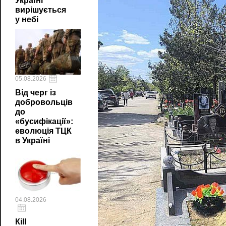
Україні
вирішується
у небі
05.08.2026
Від черг із
добровольців
до
«бусифікації»:
еволюція ТЦК
в Україні
04.08.2026
Кill