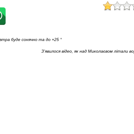
втра буде сонячно та до +25 °
З'явилося відео, як над Миколаєвом літали в