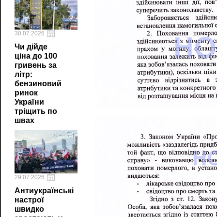
30.07.2026
Чи дійде
ціна до 100
гривень за
літр:
бензиновий
ринок
України
тріщить по
швах
29.07.2026
Антиукраїнські
настрої
швидко