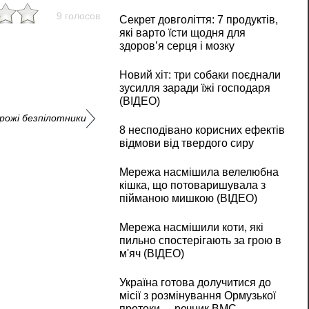
9 голосов
Секрет довголіття: 7 продуктів,
які варто їсти щодня для
здоров’я серця і мозку
Новий хіт: три собаки поєднали
зусилля заради їжі господаря
(ВІДЕО)
орожі безпілотники
8 несподівано корисних ефектів
відмови від твердого сиру
Мережа насмішила велелюбна
кішка, що потоваришувала з
пійманою мишкою (ВІДЕО)
Мережа насмішили коти, які
пильно спостерігають за грою в
м'яч (ВІДЕО)
Україна готова долучитися до
місії з розмінування Ормузької
протоки, – речник ВМС