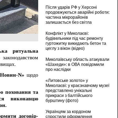
Після ударів РФ у Херсоні
продовжуються аварійні роботи:
частина мікрорайонів
залишається без світла
Конфлікт у Миколаєві:
будівельники під час ремонту
гуртожитку викидають бетон та
цеглу з вікон (відео)
ька ритуальна
 законодавством
Миколаївську область атакували
овищах.
«Шахеди»: в ОВА повідомили
про наслідки
«Новин-N»
щодо
«Литовське золото» у
Миколаєві: у краєзнавчому музеї
представлено унікальні
ро поховання та
прикраси з балтійського
ься виконавцю
бурштину (фото)
он.
Українцям за кордоном
ормити договір-
спростили оформлення