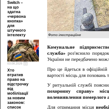
Switch –
на що
здатна
«червона
кнопка»
для
штучного
Фото ілюстраційне
інтелекту
Комунальне підприємств
служба»
роз'яснило порядок
України не передбачено можл
03.08.2026
Про це йдеться в офіційній
Хто
вартості місць для поховань 
втратив
право на
відстрочку
У ритуальній службі поясни
від
похоронну справу»
міс
мобілізації
волевиявлення померлого аб
за новим
законом:
Для отримання місця
необх
список