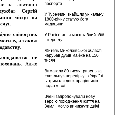
паспорта
и на запитанні
ужба» Сергій
У Туреччині знайшли унікальну
вання місця на
1800-річну статую бога
слуг.
медицини
ідне свідоцтво.
У Росії стався масштабний збій
інтернету
могилу, а також
одавству.
Житель Миколаївської області
нарубав дубів майже на 150
конодавство не
тисяч
поховань.
Адже
Вимагали 80 тисяч гривень за
«лояльну» перевірку: в Україні
затримали двох працівників
податкової
Вчені запропонували нову
версію походження життя на
Землі: могло виникнути двічі