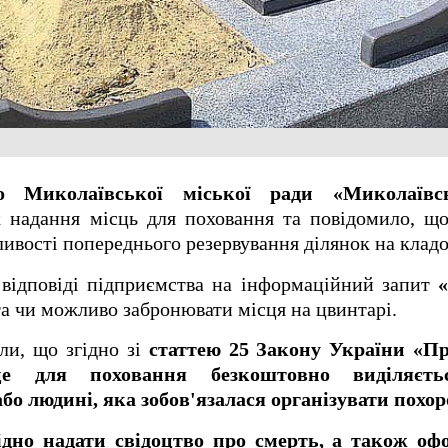
о Миколаївської міської ради «Миколаївс
 надання місць для поховання та повідомило, що
ивості попереднього резервування ділянок на клад
 відповіді підприємства на інформаційний запит
та чи можливо забронювати місця на цвинтарі.
ли, що згідно зі
статтею 25 Закону України «П
це для поховання безкоштовно виділяєт
о людині, яка зобов'язалася організувати похор
ідно надати свідоцтво про смерть, а також оф