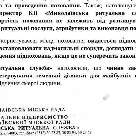
ю та проведення поховання.
Також, наголошуюч
иректор КП «Миколаївська ритуальна сл
артість поховання не залежить від розташу
а ритуальні послуги, атрибутики та виконавця по
 користувачеві місця поховання
видається відпов
встановлювати надмогильні споруди, доглядати 
ення підпоховань, якщо це не суперечить закон
туальна служба»
наголосили, що
чинне за
езервувати» земельні ділянки для майбутніх 
відчення смерті людини.