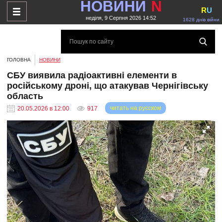
НОВИНИ
N
R
U
неділя, 9 Серпня 2026 14:52
1628 днів війни
ГОЛОВНА
НОВИНИ
СБУ виявила радіоактивні елементи в
російському дроні, що атакував Чернігівську
область
читать на русском
20.05.2026 в 12:00
917