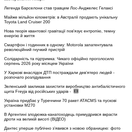
Легенда Барселони став гравцем Лос-Анджелес Гелаксі
Майже мільйон кілометрів: в Австралії продають унікальну
Toyota Land Cruiser 200
Нова теорія квантової гравітації пов'язує ентропію, темну
енергію й життя
Смартфон і годинник в одному: Motorola запатентувала
революційний гнучкий пристрій
Солідарність та підтримка: Чикаго офіційно проголосило
серпень 2026 року місяцем України
У Харкові внаслідок ДТП постраждали дев’ятеро людей -
розпочато розлідування
Зеленський закликав захистити виробництво антибалістичного
щита Freyja від російських ударів -
Україна придбає у Туреччини 70 ракет ATACMS та пускові
установки M270
В Аргентині злодюжка-канатоходець примудрився вкрасти
дроти на великій висоті (ВІДЕО)
Дантес уперше публічно з’явився з новою обраницею: фото