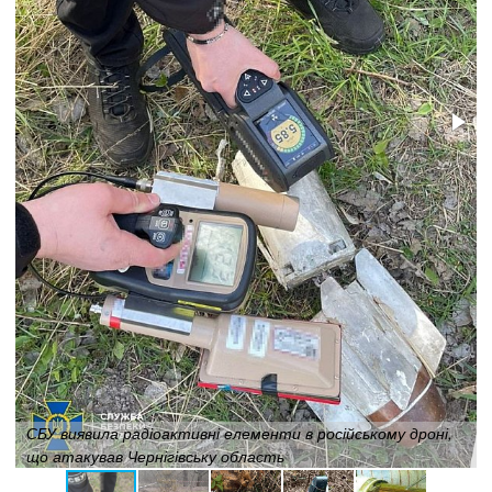
СБУ виявила радіоактивні елементи в російському дроні,
що атакував Чернігівську область