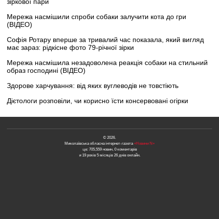
зіркової пари
Мережа насмішили спроби собаки залучити кота до гри
(ВІДЕО)
Софія Ротару вперше за тривалий час показала, який вигляд
має зараз: рідкісне фото 79-річної зірки
Мережа насмішила незадоволена реакція собаки на стильний
образ господині (ВІДЕО)
Здорове харчування: від яких вуглеводів не товстіють
Дієтологи розповіли, чи корисно їсти консервовані огірки
© 2026.
Миколаївська обласна інтернет-газета
«Новини N»
це: 705,559 новин, 0 коментарів
и 19 років 5 місяців 26 днів онлайн.