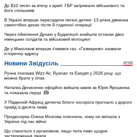
До $10 тисяч за втечу з армії: ГБР затримало військового та
його спільників
В Україні вперше пересадили легені дитині: 13-річна дівчинка
самостійно дихає після 8-годинної операції
Через обмілення Дунаю у Будапешті знайшли останки двох
німецьких солдатів та військовий мотоцикл
Де у Миколаєві вперше з'явився газ: «Газмережі» назвали
історичну адресу
Новини Звідусіль
АРХІВ
Ручна поклажа Wizz Air, Ryanair та Easyjet у 2026 році: що
можна брати у літак
Наталка Денисенко офіційно вийшла заміж за Юрія Ярошенка
та показала перші
У Південній Африці дитинча білого носорога прогнало з дороги
прайд із десяти левів
Продюсерка Олена Мозгова пояснила, чому не виїхала з
України під час війни
Що станеться з організмом, якщо пити пиво щодня:
застереження лікаря