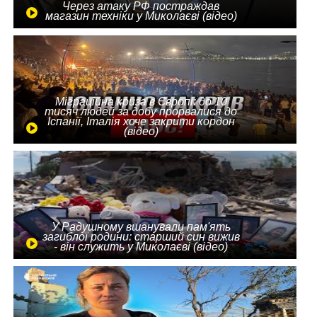
Через атаку РФ постраждав
магазин техніки у Миколаєві (відео)
Міграційна криза в Європі: до 10
тисяч людей за добу прорвалися до
Іспанії, Італія хоче закрити кордон
(відео)
У Радушному вшанували пам'ять
загиблої родини: старший син вижив
- він служить у Миколаєві (відео)