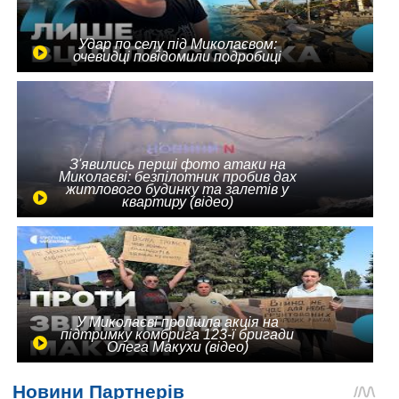
Удар по селу під Миколаєвом:
очевидці повідомили подробиці
З'явились перші фото атаки на
Миколаєві: безпілотник пробив дах
житлового будинку та залетів у
квартиру (відео)
У Миколаєві пройшла акція на
підтримку комбрига 123-ї бригади
Олега Макухи (відео)