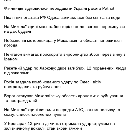
Фінляндія відмовилася передавати Україні ракети Patriot
Після нічної атаки РФ Одеса залишилася без світла та води
На Миколаївщині масштабно горіло поле: вогонь перекинувся
на дах будівлі
Небезпечні метеоявища: у Миколаєві та області погіршиться
погода
Пентагон вимагає прискорити виробництво зброї через війну з
Іраном
Ракетний удар по Харкову: двоє загиблих, 12 поранених, люди
під завалами
Росія завдала комбінованого удару по Одесі: вісім
постраждалих та руйнування
Ворог атакував Миколаївську область дронами: є руйнування
та постраждалий
На Миколаївщині виявили осередки АЧС, сальмонельозу та
сказу: список населених пунктів
У Броварах 13-річна дівчинка отримала удар струмом на
залізничному вокзалі: стан вкрай тяжкий