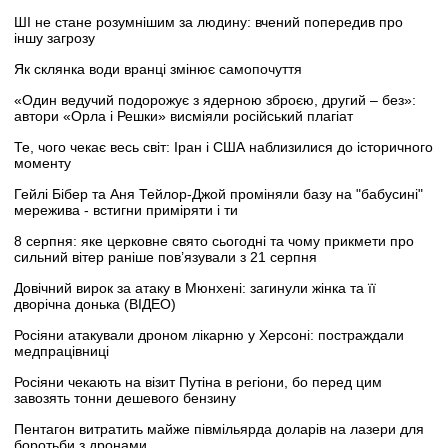
ШІ не стане розумнішим за людину: вчений попередив про
іншу загрозу
Як склянка води вранці змінює самопочуття
«Один ведучий подорожує з ядерною зброєю, другий – без»:
автори «Орла і Решки» висміяли російський плагіат
Те, чого чекає весь світ: Іран і США наблизилися до історичного
моменту
Гейлі Бібер та Аня Тейлор-Джой проміняли базу на "бабусині"
мережива - встигни приміряти і ти
8 серпня: яке церковне свято сьогодні та чому прикмети про
сильний вітер раніше пов’язували з 21 серпня
Довічний вирок за атаку в Мюнхені: загинули жінка та її
дворічна донька (ВІДЕО)
Росіяни атакували дроном лікарню у Херсоні: постраждали
медпрацівниці
Росіяни чекають на візит Путіна в регіони, бо перед цим
завозять тонни дешевого бензину
Пентагон витратить майже півмільярда доларів на лазери для
боротьби з дронами