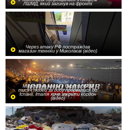
ЛШМД, який загинув на фронті
Через атаку РФ постраждав
магазин техніки у Миколаєві (відео)
Міграційна криза в Європі: до 10
тисяч людей за добу прорвалися до
Іспанії, Італія хоче закрити кордон
(відео)