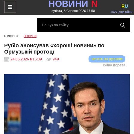
НОВИНИ
N
R
U
субота, 8 Серпня 2026 17:50
1627 днів війни
ГОЛОВНА
НОВИНИ
Рубіо анонсував «хороші новини» по
Ормузькій протоці
читать на русском
24.05.2026 в 15:39
949
Ірина Ігорева