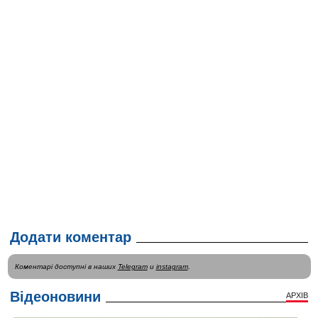
Додати коментар
Коментарі доступні в наших
Telegram
и
instagram
.
Відеоновини
АРХІВ