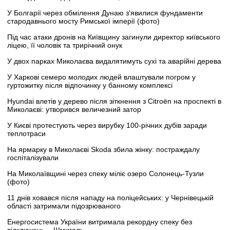
У Болгарії через обмілення Дунаю з'явилися фундаменти
стародавнього мосту Римської імперії (фото)
Під час атаки дронів на Київщину загинули директор київського
ліцею, її чоловік та трирічний онук
У двох парках Миколаєва видалятимуть сухі та аварійні дерева
У Харкові семеро молодих людей влаштували погром у
гуртожитку після відпочинку у банному комплексі
Hyundai влетів у дерево після зіткнення з Citroën на проспекті в
Миколаєві: утворився величезний затор
У Києві протестують через вирубку 100-річних дубів заради
теплотраси
На ярмарку в Миколаєві Skoda збила жінку: постраждалу
госпіталізували
На Миколаївщині через спеку міліє озеро Солонець-Тузли
(фото)
11 днів ховався після нападу на поліцейських: у Чернівецькій
області затримали підозрюваного
Енергосистема України витримала рекордну спеку без