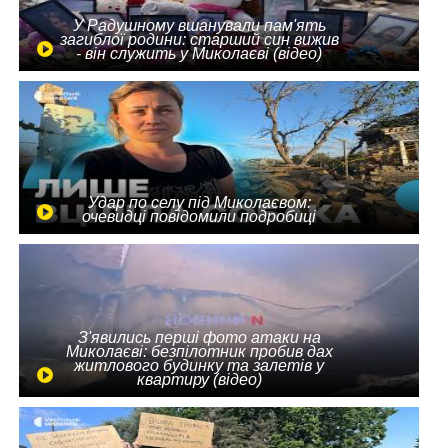
У Радушному вшанували пам'ять
загиблої родини: старший син вижив
- він служить у Миколаєві (відео)
Удар по селу під Миколаєвом:
очевидці повідомили подробиці
З'явились перші фото атаки на
Миколаєві: безпілотник пробив дах
житлового будинку та залетів у
квартиру (відео)