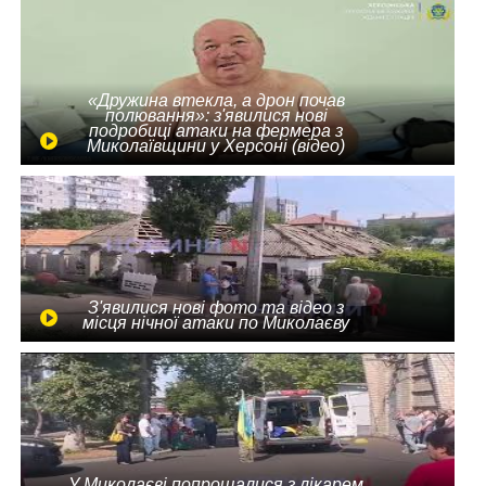
«Дружина втекла, а дрон почав
полювання»: з'явилися нові
подробиці атаки на фермера з
Миколаївщини у Херсоні (відео)
З'явилися нові фото та відео з
місця нічної атаки по Миколаєву
У Миколаєві попрощалися з лікарем