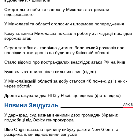
відключень, - Шмигаль
Смертельне побиття сапою: у Миколаєві затримали
підозрюваного
У Миколаєві та області оголосили штормове попередження
Комунальники Миколаєва показали роботу з ліквідації наслідків
ворожих атак
Серед загиблих - трирічна дитина: Зеленський розповів про
наслідки атаки дронів на будинок у Київській області
Стало відомо про постраждалих внаслідок атаки РФ на Київ
Буковель затопило після сильних злив (відео)
У Миколаївській області за добу сталося 48 пожеж, дві з них -
через обстріл
Дрони атакували два НПЗ у Росії: що відомо (фото, відео)
Новини Звідусіль
АРХІВ
У держзраді суд визнав винними двох громадян України:
подробиці від Офісу генпрокурора
Blue Origin назвала причину вибуху ракети New Glenn та
розкрила план відновлення запусків