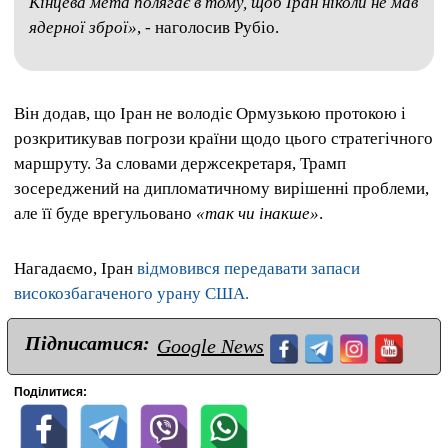
Кінцева мета полягає в тому, щоб Іран ніколи не мав
ядерної зброї»
, - наголосив Рубіо.
Він додав, що Іран не володіє Ормузькою протокою і
розкритикував погрози країни щодо цього стратегічного
маршруту. За словами держсекретаря, Трамп
зосереджений на дипломатичному вирішенні проблеми,
але її буде врегульовано
«так чи інакше»
.
Нагадаємо, Іран
відмовився передавати запаси
високозбагаченого урану США.
Підписатися:
Google News
Поділитися: