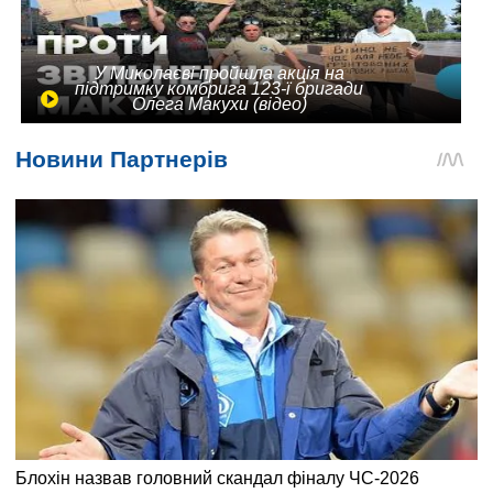
У Миколаєві пройшла акція на
підтримку комбрига 123-ї бригади
Олега Макухи (відео)