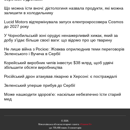
Що можна їсти вночі: дієтологиня назвала продукти, які можна
залишити в холодильнику
Lucid Motors відтермінувала запуск електрокросовера Cosmos
до 2027 року
У Чорнобильській зоні орудує ненажерливий хижак, який за
добу з’їдає більше своєї ваги: що відомо про цю тварину
Не лише війна з Росією: Жовква оприлюднив теми переговорів
Зеленського і Вучича в Сербії
Корейський виробник чипів інвестує $38 млрд, щоб удвічі
збільшити обсяги виробництва
Російський дрон атакував лікарню в Херсоні: є постраждалі
Зеленський уперше прибув до Сербії
Може нашкодити здоров'ю: наскільки небезпечно їсти старий
мед
© 2026.
Миколаївська обласна інтернет-газета
«Новини N»
це: 705,498 новин, 0 коментарів