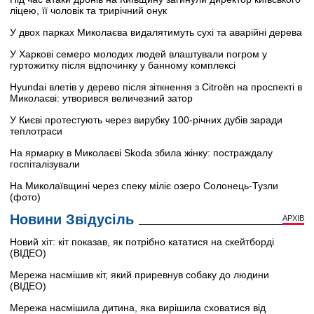
ліцею, її чоловік та трирічний онук
У двох парках Миколаєва видалятимуть сухі та аварійні дерева
У Харкові семеро молодих людей влаштували погром у
гуртожитку після відпочинку у банному комплексі
Hyundai влетів у дерево після зіткнення з Citroën на проспекті в
Миколаєві: утворився величезний затор
У Києві протестують через вирубку 100-річних дубів заради
теплотраси
На ярмарку в Миколаєві Skoda збила жінку: постраждалу
госпіталізували
На Миколаївщині через спеку міліє озеро Солонець-Тузли
(фото)
Новини Звідусіль
АРХІВ
Новий хіт: кіт показав, як потрібно кататися на скейтборді
(ВІДЕО)
Мережа насмішив кіт, який приревнув собаку до людини
(ВІДЕО)
Мережа насмішила дитина, яка вирішила сховатися від