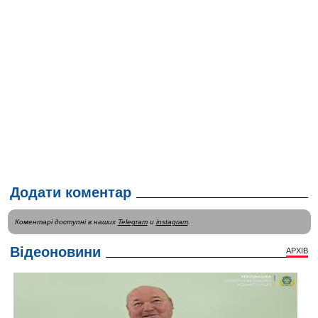
Додати коментар
Коментарі доступні в наших
Telegram
и
instagram
.
Відеоновини
АРХІВ