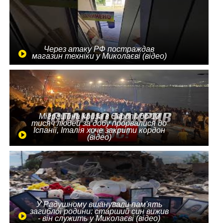
Через атаку РФ постраждав
магазин техніки у Миколаєві (відео)
Міграційна криза в Європі: до 10
тисяч людей за добу прорвалися до
Іспанії, Італія хоче закрити кордон
(відео)
У Радушному вшанували пам'ять
загиблої родини: старший син вижив
- він служить у Миколаєві (відео)