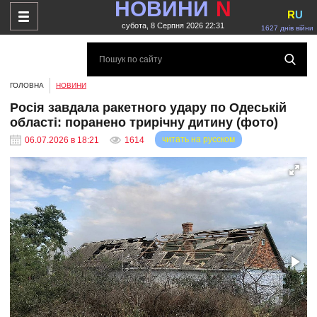
НОВИНИ
N
R
U
субота, 8 Серпня 2026 22:31
1627 днів війни
ГОЛОВНА
НОВИНИ
Росія завдала ракетного удару по Одеській
області: поранено трирічну дитину (фото)
читать на русском
06.07.2026 в 18:21
1614