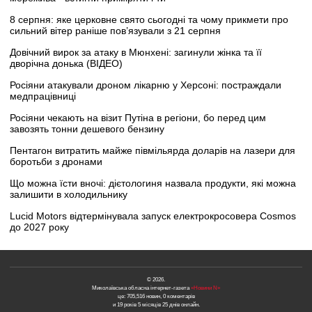
8 серпня: яке церковне свято сьогодні та чому прикмети про
сильний вітер раніше пов’язували з 21 серпня
Довічний вирок за атаку в Мюнхені: загинули жінка та її
дворічна донька (ВІДЕО)
Росіяни атакували дроном лікарню у Херсоні: постраждали
медпрацівниці
Росіяни чекають на візит Путіна в регіони, бо перед цим
завозять тонни дешевого бензину
Пентагон витратить майже півмільярда доларів на лазери для
боротьби з дронами
Що можна їсти вночі: дієтологиня назвала продукти, які можна
залишити в холодильнику
Lucid Motors відтермінувала запуск електрокросовера Cosmos
до 2027 року
© 2026.
Миколаївська обласна інтернет-газета
«Новини N»
це: 705,516 новин, 0 коментарів
и 19 років 5 місяців 25 днів онлайн.