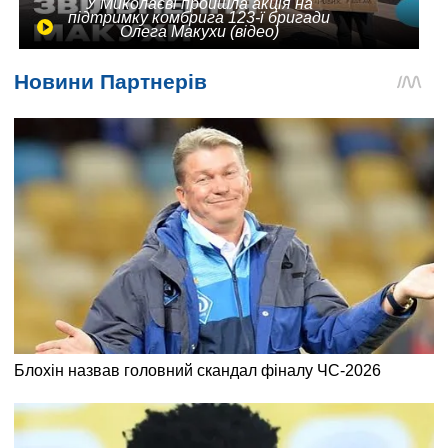
У Миколаєві пройшла акція на
підтримку комбрига 123-ї бригади
Олега Макухи (відео)