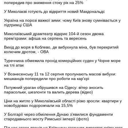
попередив про зниження стоку рік на 25%
У Миколаєві готують до відкриття новий Макдональдс
Україна на порозі важкої зими: чому Київ знову сумнівається у
підтримці США
Миколаївський драмтеатр відкриє 104-й сезон двома
прем'єрами: афіша на серпень та вересень
Вихід до моря в Коблево, де вибухнула міна, був перекритий
колючим дротом, - ОВА
Туреччина обмежила прохід комерційних суден у Чорне море
на тлі атак
У Вознесенську 11 та 12 серпня пролунають масові вибухи:
мешканців попередили про роботи на кар'єрі
Потужний ураган обрушився на Одесу: вітер зносить
парасольки, шезлонги та валить дерева (відео)
Ціни на житло у Миколаївській області різко зросли: квартири у
новобудовах подорожчали на 15,5%
У Болгарії через обмілення Дунаю з'явилися фундаменти
стародавнього мосту Римської імперії (фото)
Під час атаки дронів на Київщину загинули директор київського