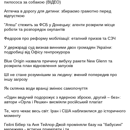
пилососа за собакою (ВІДЕО)
Аптечка в дорогу для дитини: збираємо грамотно перед
відпусткою
"Атеш" стежить за ФСБ у Донецьку: агенти розкрили місце
роботи та розпорядок окупантів
Федоров про реформу мобілізації: етапний призов та СЗЧ
У держзраді суд визнав винними двох громадян України:
подробиці від Офісу генпрокурора
Blue Origin назвала причину вибуху ракети New Glenn та
розкрила план відновлення запусків
ШІ не стане розумнішим за людину: вчений попередив про
іншу загрозу
Як склянка води вранці змінює самопочуття
«Один ведучий подорожує з ядерною зброєю, другий – без»:
автори «Орла і Решки» висміяли російський плагіат
Те, чого чекає весь світ: Іран і США наблизилися до історичного
моменту
Гейлі Бібер та Аня Тейлор-Джой проміняли базу на "бабусині"
мережива - встигни приміряти і ти