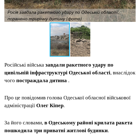
Росія завдала ракетного удару по Одеській області:
поранено трирічну дитину (фото)
Російські війська
завдали ракетного удару по
цивільній інфраструктурі Одеської області
, внаслідок
чого
постраждала дитина
.
Про це повідомив голова Одеської обласної військової
адміністрації
Олег Кіпер
.
За його словами,
в Одеському районі крилата ракета
пошкодила три приватні житлові будинки
.