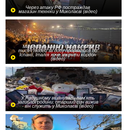
Через атаку РФ постраждав
магазин техніки у Миколаєві (відео)
Міграційна криза в Європі: до 10
тисяч людей за добу прорвалися до
Іспанії, Італія хоче закрити кордон
(відео)
У Радушному вшанували пам'ять
загиблої родини: старший син вижив
- він служить у Миколаєві (відео)