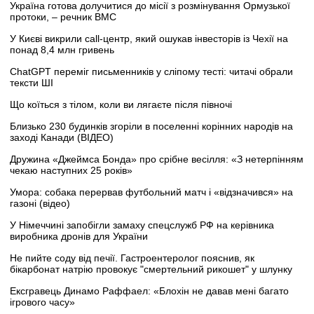
Україна готова долучитися до місії з розмінування Ормузької
протоки, – речник ВМС
У Києві викрили call-центр, який ошукав інвесторів із Чехії на
понад 8,4 млн гривень
ChatGPT переміг письменників у сліпому тесті: читачі обрали
тексти ШІ
Що коїться з тілом, коли ви лягаєте після півночі
Близько 230 будинків згоріли в поселенні корінних народів на
заході Канади (ВІДЕО)
Дружина «Джеймса Бонда» про срібне весілля: «З нетерпінням
чекаю наступних 25 років»
Умора: собака перервав футбольний матч і «відзначився» на
газоні (відео)
У Німеччині запобігли замаху спецслужб РФ на керівника
виробника дронів для України
Не пийте соду від печії. Гастроентеролог пояснив, як
бікарбонат натрію провокує "смертельний рикошет" у шлунку
Ексгравець Динамо Раффаел: «Блохін не давав мені багато
ігрового часу»