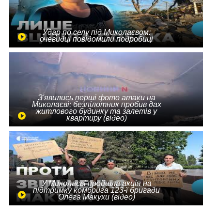
Удар по селу під Миколаєвом:
очевидці повідомили подробиці
З'явились перші фото атаки на
Миколаєві: безпілотник пробив дах
житлового будинку та залетів у
квартиру (відео)
У Миколаєві пройшла акція на
підтримку комбрига 123-ї бригади
Олега Макухи (відео)