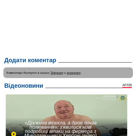
Додати коментар
Коментарі доступні в наших
Telegram
и
instagram
.
Відеоновини
АРХІВ
«Дружина втекла, а дрон почав
полювання»: з'явилися нові
подробиці атаки на фермера з
Миколаївщини у Херсоні (відео)