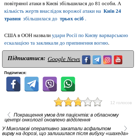
повітряної атаки в Києві збільшилася до 81 особи. А
кількість жертв внаслідок ворожої атаки на
Київ 24
травня
збільшилася до
трьох осіб
.
США в ООН назвали
удари Росії по Києву варварською
ескалацією та закликали до припинення вогню
.
Підписатися:
Google News
Поділитися:
12 голосов
Покращення умов для пацієнтів: в обласному
центрі онкології оновлено відділення
У Миколаєві оперативно закатали асфальтом
вирву на дорозі, що залишилася після вибуху «шахеда»