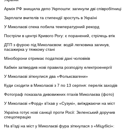
Армія РФ знищила депо Укрпошти: загинули дві співробітниці
Зарплати вчителів та стипендії зростуть в Україні
У Миколаєві спека побила температурний рекорд
Постріли в центрі Кривого Рогу: є поранений, стрілець втік
ДТП з фурою під Миколаєвом: водій легковика загинув,
пасажирка у тяжкому стані
Міноборони отримає податкові дані чоловіків
Кабмін затвердив нові правила розподілу електроенергії
У Миколаєві зіткнулися два «Фольксвагени»
Куди сходити в Миколаєві з 7 по 13 серпня: перелік заходів
Фотограф показала дивовижних птахів Миколаєва (фото)
У Миколаєві «Форд» в'їхав у «Сузукі», виїжджаючи на міст
Україна готує нові санкції проти Росії: Зеленський доручив
спецоперацію
На в'їзді на міст у Миколаєві фура зіткнулася з «Міцубісі»: