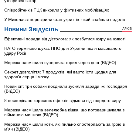
утворився затор
Співробітників ТЦК викрили у фіктивних мобілізаціях
У Миколаєві перевірили стан укриттів: який знайшли недолік
Новини Звідусіль
АРХІВ
Ефективні поради від дієтолога: як позбутися жиру на животі
НАТО терміново шукає ППО для України після масованого
удару Росії
Мережа насмішила суперечка горил через дощ (ВІДЕО)
Секрет довголіття: 7 продуктів, які варто їсти щодня для
здоров’я серця і мозку
Новий хіт: три собаки поєднали зусилля заради їжі господаря
(ВІДЕО)
8 несподівано корисних ефектів відмови від твердого сиру
Мережа насмішила велелюбна кішка, що потоваришувала з
пійманою мишкою (ВІДЕО)
Мережа насмішили коти, які пильно спостерігають за грою в
м'яч (ВІДЕО)