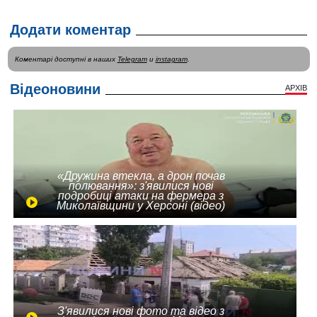
Додати коментар
Коментарі доступні в наших
Telegram
и
instagram
.
Відеоновини
АРХІВ
«Дружина втекла, а дрон почав
полювання»: з'явилися нові
подробиці атаки на фермера з
Миколаївщини у Херсоні (відео)
З'явилися нові фото та відео з