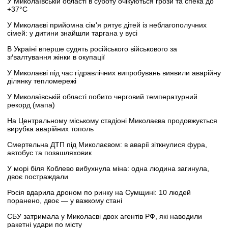
У Миколаївській області в суботу очікуються грози та спека до
+37°C
У Миколаєві прийомна сім'я рятує дітей із неблагополучних
сімей: у дитини знайшли таргана у вусі
В Україні вперше судять російського військового за
зґвалтування жінки в окупації
У Миколаєві під час гідравлічних випробувань виявили аварійну
ділянку тепломережі
У Миколаївській області побито черговий температурний
рекорд (мапа)
На Центральному міському стадіоні Миколаєва продовжується
вирубка аварійних тополь
Смертельна ДТП під Миколаєвом: в аварії зіткнулися фура,
автобус та позашляховик
У морі біля Коблево вибухнула міна: одна людина загинула,
двоє постраждали
Росія вдарила дроном по ринку на Сумщині: 10 людей
поранено, двоє — у важкому стані
СБУ затримала у Миколаєві двох агентів РФ, які наводили
ракетні удари по місту