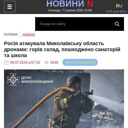
НОВИНИ
N
R
U
п'ятниця, 7 Серпня 2026 15:58
1626 днів війни
ГОЛОВНА
НОВИНИ
Росія атакувала Миколаївську область
дронами: горів склад, пошкоджено санаторій
та школа
читать на русском
09.07.2026 в 07:18
5446