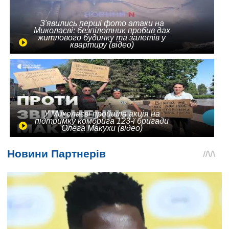
З'явились перші фото атаки на
Миколаєві: безпілотник пробив дах
житлового будинку та залетів у
квартиру (відео)
У Миколаєві пройшла акція на
підтримку комбрига 123-ї бригади
Олега Макухи (відео)