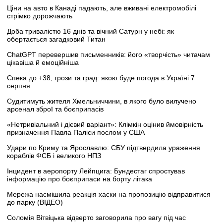
Ціни на авто в Канаді падають, але вживані електромобілі
стрімко дорожчають
Доба тривалістю 16 днів та вічний Сатурн у небі: як
обертається загадковий Титан
ChatGPT перевершив письменників: його «творчість» читачам
цікавіша й емоційніша
Спека до +38, грози та град: якою буде погода в Україні 7
серпня
Судитимуть жителя Хмельниччини, в якого було вилучено
арсенал зброї та боєприпасів
«Нетривіальний і дієвий варіант»: Клімкін оцінив ймовірність
призначення Павла Паліси послом у США
Удари по Криму та Ярославлю: СБУ підтвердила ураження
кораблів ФСБ і великого НПЗ
Інцидент в аеропорту Лейпцига: Бундестаг спростував
інформацію про боєприпаси на борту літака
Мережа насмішила реакція хаски на пропозицію відправитися
до парку (ВІДЕО)
Соломія Вітвіцька відверто заговорила про вагу під час