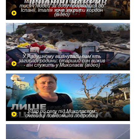
Міграційна криза в Європі: до 10
тисяч людей за добу прорвалися до
Іспанії, Італія хоче закрити кордон
(відео)
У Радушному вшанували пам'ять
загиблої родини: старший син вижив
- він служить у Миколаєві (відео)
Удар по селу під Миколаєвом:
очевидці повідомили подробиці