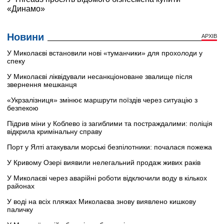
Новини
АРХІВ
У Миколаєві встановили нові «туманчики» для прохолоди у
спеку
У Миколаєві ліквідували несанкціоноване звалище після
звернення мешканця
«Укрзалізниця» змінює маршрути поїздів через ситуацію з
безпекою
Підрив міни у Коблево із загиблими та постраждалими: поліція
відкрила кримінальну справу
Порт у Ялті атакували морські безпілотники: почалася пожежа
У Кривому Озері виявили нелегальний продаж живих раків
У Миколаєві через аварійні роботи відключили воду в кількох
районах
У воді на всіх пляжах Миколаєва знову виявлено кишкову
паличку