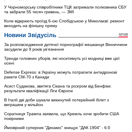
У Чорноморську співробітники ТЦК затримали полковника СБУ
та забрали 55 тисяч гривень, — ЗМІ
Коли відкриють проїзд 6-ою Слобідською у Миколаєві: ремонт
виходить на фінішну пряму
Новини Звідусіль
АРХІВ
За розповсюдження дитячої порнографії мешканця Вінниччини
засудили до 9 років ув’язнення
Тренди головних уборів, які носитимуть усі модниці вже цієї
осені
Defense Express: в Україну можуть потрапити антидронові
ракети CM-70 з Канади
Асист Судакова, звитяга Сікана та розгром від Бенфіки:
результати кваліфікації Ліги Європи
В Італії дві доби шукали викинутий лотерейний білет з
виграшем у мільйон
Соратниця Трампа заявила, що Кремль хоче зробити США
покірними
Ймовірний суперник "Динамо" знищує "ДАК 1904" - 6:0