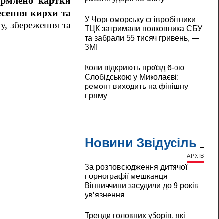
ормлено картки
есення кирхи та
У Чорноморську співробітники
у, збереження та
ТЦК затримали полковника СБУ
та забрали 55 тисяч гривень, —
ЗМІ
Коли відкриють проїзд 6-ою
Слобідською у Миколаєві:
ремонт виходить на фінішну
пряму
Новини Звідусіль
АРХІВ
За розповсюдження дитячої
порнографії мешканця
Вінниччини засудили до 9 років
ув’язнення
Тренди головних уборів, які