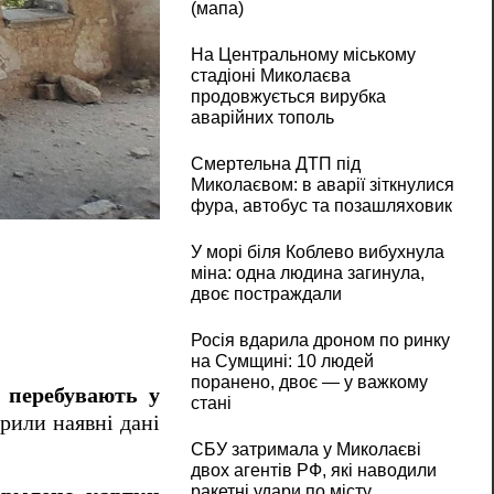
(мапа)
На Центральному міському
стадіоні Миколаєва
продовжується вирубка
аварійних тополь
Смертельна ДТП під
Миколаєвом: в аварії зіткнулися
фура, автобус та позашляховик
У морі біля Коблево вибухнула
міна: одна людина загинула,
двоє постраждали
Росія вдарила дроном по ринку
на Сумщині: 10 людей
поранено, двоє — у важкому
і
перебувають у
стані
ірили наявні дані
СБУ затримала у Миколаєві
двох агентів РФ, які наводили
ракетні удари по місту