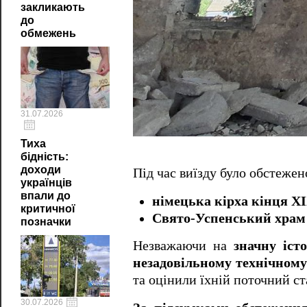
закликають
до
обмежень
31.07.2026
Тиха
бідність:
доходи
Під час виїзду було обстежен
українців
впали до
німецька кірха кінця XI
критичної
Свято-Успенський храм 1
позначки
Незважаючи на
значну іст
незадовільному технічному
та оцінили їхній поточний ст
30.07.2026