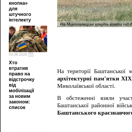
кнопка»
для
штучного
інтелекту
На Миколаївщині хочуть взяти під 
03.08.2026
Хто
втратив
На території Баштанської 
право на
архітектурні пам'ятки ХІХ
відстрочку
від
Миколаївської області.
мобілізації
за новим
В обстеженні взяли уча
законом:
Баштанської районної військ
список
Баштанського краєзнавчог