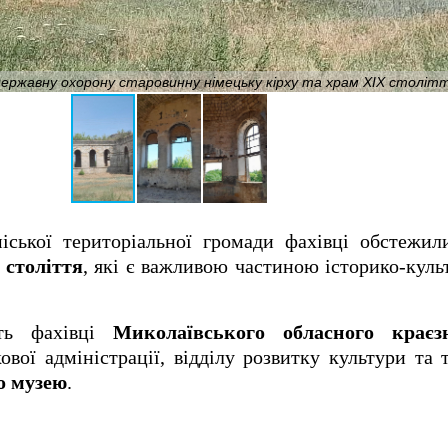
державну охорону старовинну німецьку кірху та храм ХІХ століт
міської територіальної громади фахівці обстежи
 століття
, які є важливою частиною історико-кул
сть фахівці
Миколаївського обласного краєз
ової адміністрації, відділу розвитку культури та 
о музею
.