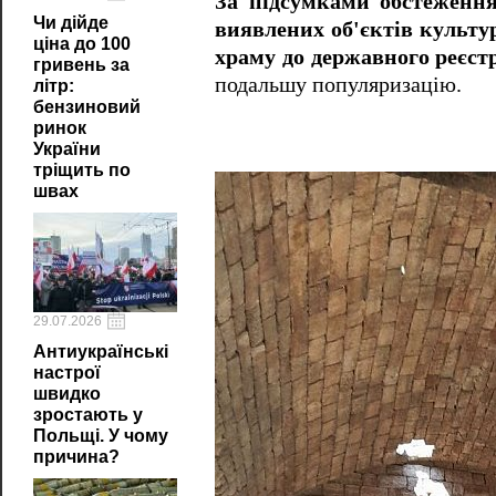
За підсумками обстеження
Чи дійде
виявлених об'єктів культу
ціна до 100
храму до державного реєст
гривень за
подальшу популяризацію.
літр:
бензиновий
ринок
України
тріщить по
швах
29.07.2026
Антиукраїнські
настрої
швидко
зростають у
Польщі. У чому
причина?