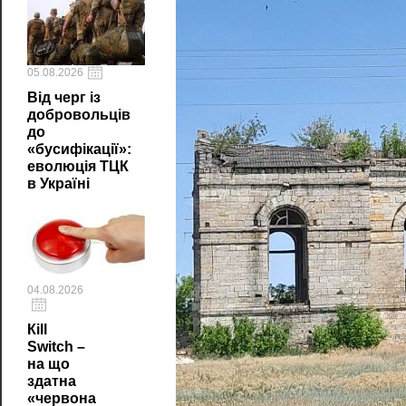
05.08.2026
Від черг із
добровольців
до
«бусифікації»:
еволюція ТЦК
в Україні
04.08.2026
Кill
Switch –
на що
здатна
«червона