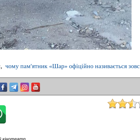
и,
чому пам'ятник «Шар» офіційно називається зовс
ий кінотеатр