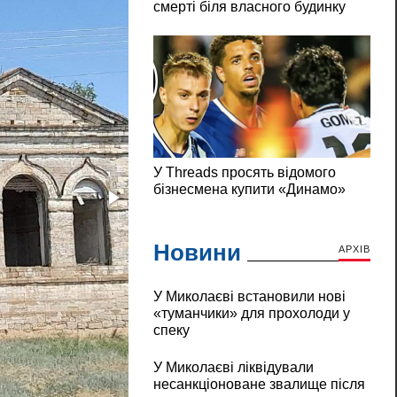
Новини
АРХІВ
У Миколаєві встановили нові
«туманчики» для прохолоди у
спеку
У Миколаєві ліквідували
несанкціоноване звалище після