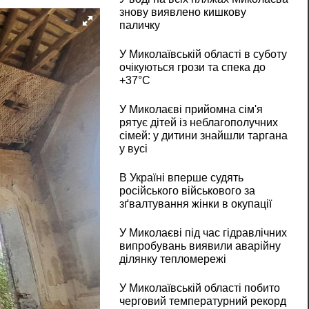
знову виявлено кишкову
паличку
У Миколаївській області в суботу
очікуються грози та спека до
+37°C
У Миколаєві прийомна сім'я
рятує дітей із неблагополучних
сімей: у дитини знайшли таргана
у вусі
В Україні вперше судять
російського військового за
зґвалтування жінки в окупації
У Миколаєві під час гідравлічних
випробувань виявили аварійну
ділянку тепломережі
У Миколаївській області побито
черговий температурний рекорд