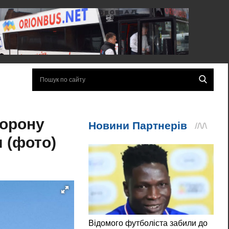
хорону
я (фото)