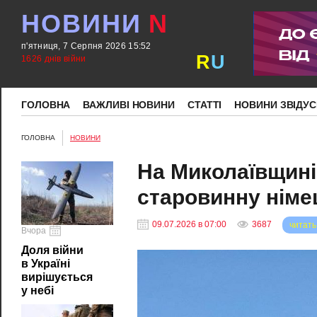
НОВИНИ
N
п'ятниця, 7 Серпня 2026 15:52
R
U
1626 днів війни
ГОЛОВНА
ВАЖЛИВІ НОВИНИ
СТАТТІ
НОВИНИ ЗВІДУС
ГОЛОВНА
НОВИНИ
На Миколаївщині
старовинну німец
09.07.2026 в 07:00
3687
читать
Вчора
Доля війни
в Україні
вирішується
у небі