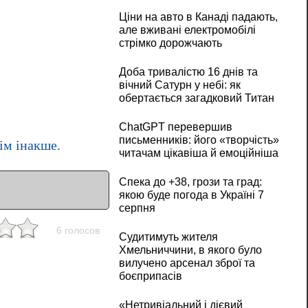
Ціни на авто в Канаді падають,
але вживані електромобілі
стрімко дорожчають
Доба тривалістю 16 днів та
вічний Сатурн у небі: як
обертається загадковий Титан
ChatGPT перевершив
письменників: його «творчість»
ім інакше.
читачам цікавіша й емоційніша
Спека до +38, грози та град:
якою буде погода в Україні 7
серпня
6 голосов
Судитимуть жителя
Хмельниччини, в якого було
вилучено арсенал зброї та
боєприпасів
«Нетривіальний і дієвий