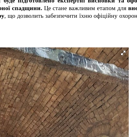
 буде підготовлено експертні висновки та оф
рної спадщини.
Це стане важливим етапом для
вн
ру
, що дозволить забезпечити їхню офіційну охорон