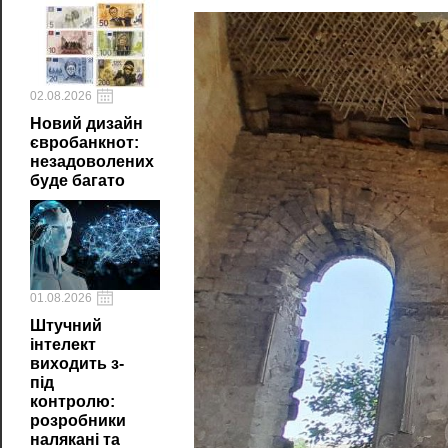
02.08.2026
Новий дизайн
євробанкнот:
незадоволених
буде багато
01.08.2026
Штучний
інтелект
виходить з-
під
контролю:
розробники
налякані та