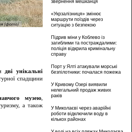
звернення мешканця
«Укрзалізниця» змінює
маршрути поїздів через
тя (фото)
На Миколаївщині хочуть взяти під держав
ситуацію з безпекою
Підрив міни у Коблево із
загиблими та постраждалими:
поліція відкрила кримінальну
справу
Порт у Ялті атакували морські
ли
дві унікальні
безпілотники: почалася пожежа
ьтурної спадщини
У Кривому Озері виявили
нелегальний продаж живих
раків
навчого музею
,
туризму, а також
У Миколаєві через аварійні
роботи відключили воду в
кількох районах
У воді на всіх пляжах Миколаєва