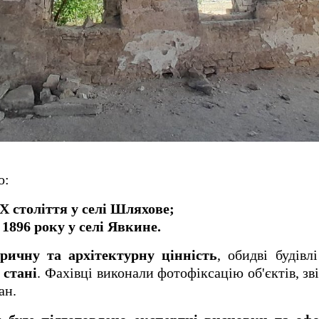
о:
X століття у селі Шляхове;
896 року у селі Явкине.
оричну та архітектурну цінність
, обидві будівл
 стані
. Фахівці виконали фотофіксацію об'єктів, зв
ан.