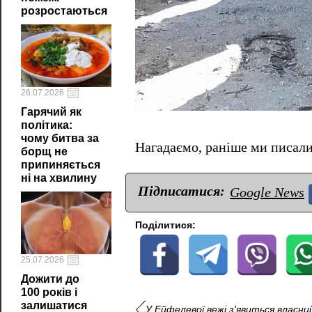
розростаються
26.07.2026
Гарячий як
політика:
чому битва за
Нагадаємо, раніше ми писал
борщ не
припиняється
ні на хвилину
Підписатися:
Google News
Поділитися:
25.07.2026
Дожити до
100 років і
залишатися
У Ейфелевої вежі з'явиться власн