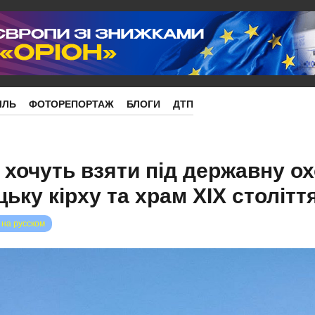
ІЛЬ
ФОТОРЕПОРТАЖ
БЛОГИ
ДТП
 хочуть взяти під державну о
ьку кірху та храм ХІХ столітт
 на русском