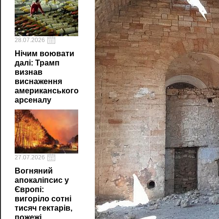
28.07.2026
Нічим воювати
далі: Трамп
визнав
виснаження
американського
арсеналу
27.07.2026
Вогняний
апокаліпсис у
Європі:
вигоріло сотні
тисяч гектарів,
пожежі