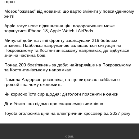
горах
Мозок “оживає” від новизни: що варто змінити у повсякденному
житті
Apple готує нове підвищення цін: подорожчання може
торкнутися iPhone 18, Apple Watch і AirPods
Минулої доби на лінії фронту зафіксували 216 бойових
зіткнень. Найбільш напруженою залишається ситуація на
Покровському та Костянтинівському напрямках, де відбулася
значна частина боїв.
Понад 200 боєзіткнень за добу: найгарячіше на Покровському
та Костянтинівському напрямках
Памела Андерсон розповіла, на що витрачає найбільше
грошей і на чому економить
Чи корисно їсти сир щодня: дієтологи пояснили нюанси
Діти Усика: що відомо про спадкоємців чемпіона
Toyota оголосила ціни на електричний кросовер bZ 2027 року
© 2026.