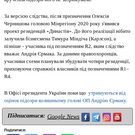
За версією слідства, після призначення Олексія
Чернишова головою Мінрегіону 2020 року з'явився
проект резиденцій «Династія». До його реалізації нібито
залучили бізнесмена Тимура Міндіча (Карлсон), а
пізніше - учасника під позначенням R2, яким слідство
вважає Андрія Єрмака. За даними правоохоронців,
учасники схеми планували збудувати чотири резиденції,
приховуючи справжніх власників під позначеннями R1–
R4.
В Офісі президента України поки що
утримуються від
оцінок підозри колишньому голові ОП Андрію Єрмаку.
Підписатися:
Google News
Поділитися: