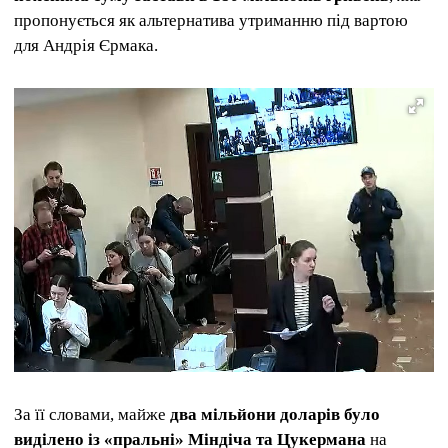
пропонується як альтернатива утриманню під вартою
для Андрія Єрмака.
За її словами, майже
два мільйони доларів було
виділено із «пральні» Міндіча та Цукермана
на