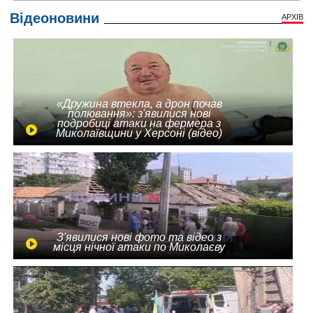
Відеоновини
АРХІВ
«Дружина втекла, а дрон почав
полювання»: з'явилися нові
подробиці атаки на фермера з
Миколаївщини у Херсоні (відео)
З'явилися нові фото та відео з
місця нічної атаки по Миколаєву