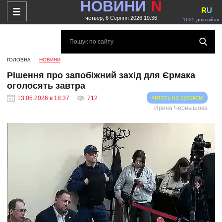
НОВИНИ
N
R
U
четвер, 6 Серпня 2026 19:36
1625 днів війни
ГОЛОВНА
НОВИНИ
Рішення про запобіжний захід для Єрмака
оголосять завтра
читать на русском
13.05.2026 в 18:37
712
Ирина Чернышова