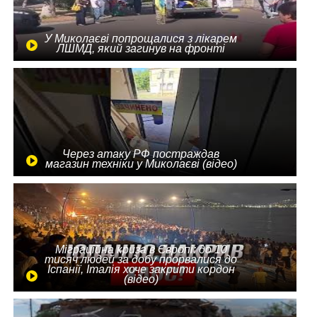
У Миколаєві попрощалися з лікарем
ЛШМД, який загинув на фронті
Через атаку РФ постраждав
магазин техніки у Миколаєві (відео)
Міграційна криза в Європі: до 10
тисяч людей за добу прорвалися до
Іспанії, Італія хоче закрити кордон
(відео)