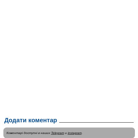
Додати коментар
Коментарі доступні в наших
Telegram
и
instagram
.