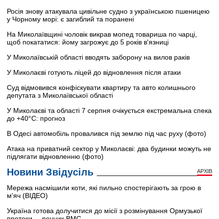
Росія знову атакувала цивільне судно з українською пшеницею
у Чорному морі: є загиблий та поранені
На Миколаївщині чоловік викрав мопед товариша по чарці,
щоб покататися: йому загрожує до 5 років в'язниці
У Миколаївській області вводять заборону на вилов раків
У Миколаєві готують ліцей до відновлення після атаки
Суд відмовився конфіскувати квартиру та авто колишнього
депутата з Миколаївської області
У Миколаєві та області 7 серпня очікується екстремальна спека
до +40°C: прогноз
В Одесі автомобіль провалився під землю під час руху (фото)
Атака на приватний сектор у Миколаєві: два будинки можуть не
підлягати відновленню (фото)
Новини Звідусіль
АРХІВ
Мережа насмішили коти, які пильно спостерігають за грою в
м'яч (ВІДЕО)
Україна готова долучитися до місії з розмінування Ормузької
протоки, – речник ВМС