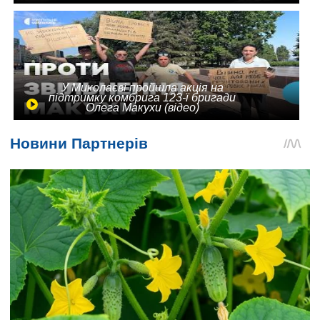
У Миколаєві пройшла акція на
підтримку комбрига 123-ї бригади
Олега Макухи (відео)