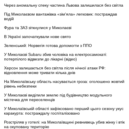
Через аномальну спеку частина Львова залишилася без світла
Під Миколаєвом вантажівка «зім'яла» легковик: постраждав
водій
Фура та ЗАЗ зіткнулися у Миколаєві
В Україні започаткували нове свято
Зеленський: Норвегія готова допомогти з ППО
У Миколаєві Subaru збив чоловіка на електросамокаті:
потерпілого відвезли до лікарні (відео)
Херсон залишається без світла після нічної атаки РФ:
відновлення може тривати кілька днів
На Миколаївську область насувається гроза: оголошено жовтий
рівень небезпеки
У Миколаєві виділили землю під будівництво модульного
містечка для переселенців
У Миколаївській області зафіксовано перший цього сезону укус
каракурта: постраждалу госпіталізовано
Розстріляв у готелі: на Миколаївщині ревнивець убив жінку і втік
на окуповану територію