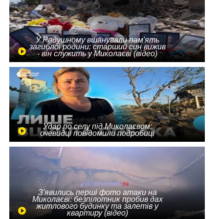
У Радушному вшанували пам'ять
загиблої родини: старший син вижив
- він служить у Миколаєві (відео)
Удар по селу під Миколаєвом:
очевидці повідомили подробиці
З'явились перші фото атаки на
Миколаєві: безпілотник пробив дах
житлового будинку та залетів у
квартиру (відео)