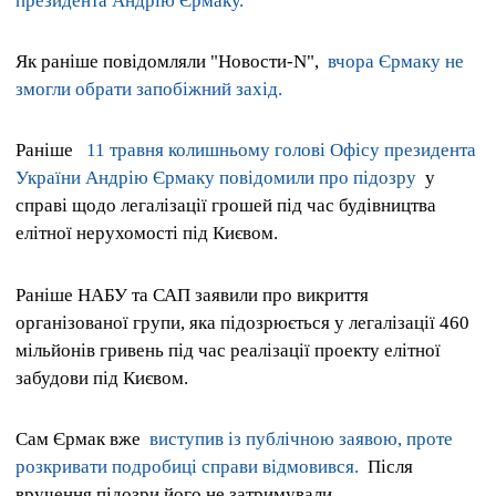
президента Андрію Єрмаку.
Як раніше повідомляли "Новости-N",
вчора Єрмаку не
змогли обрати запобіжний захід.
Раніше
11 травня колишньому голові Офісу президента
України Андрію Єрмаку повідомили про підозру
у
справі щодо легалізації грошей під час будівництва
елітної нерухомості під Києвом.
Раніше НАБУ та САП заявили про викриття
організованої групи, яка підозрюється у легалізації 460
мільйонів гривень під час реалізації проекту елітної
забудови під Києвом.
Сам Єрмак вже
виступив із публічною заявою, проте
розкривати подробиці справи відмовився.
Після
вручення підозри його не затримували.