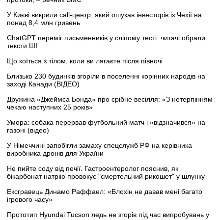
У Києві викрили call-центр, який ошукав інвесторів із Чехії на
понад 8,4 млн гривень
ChatGPT переміг письменників у сліпому тесті: читачі обрали
тексти ШІ
Що коїться з тілом, коли ви лягаєте після півночі
Близько 230 будинків згоріли в поселенні корінних народів на
заході Канади (ВІДЕО)
Дружина «Джеймса Бонда» про срібне весілля: «З нетерпінням
чекаю наступних 25 років»
Умора: собака перервав футбольний матч і «відзначився» на
газоні (відео)
У Німеччині запобігли замаху спецслужб РФ на керівника
виробника дронів для України
Не пийте соду від печії. Гастроентеролог пояснив, як
бікарбонат натрію провокує "смертельний рикошет" у шлунку
Ексгравець Динамо Раффаел: «Блохін не давав мені багато
ігрового часу»
Прототип Hyundai Tucson ледь не згорів під час випробувань у