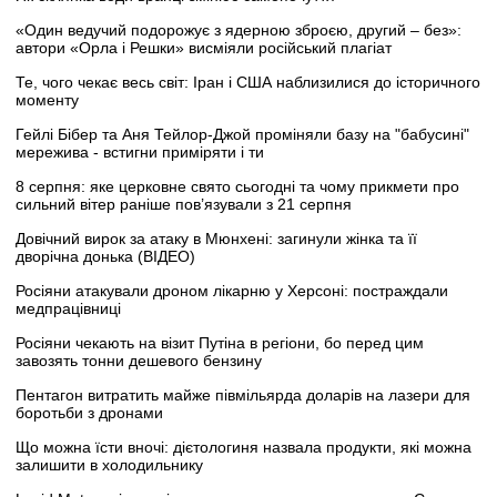
«Один ведучий подорожує з ядерною зброєю, другий – без»:
автори «Орла і Решки» висміяли російський плагіат
Те, чого чекає весь світ: Іран і США наблизилися до історичного
моменту
Гейлі Бібер та Аня Тейлор-Джой проміняли базу на "бабусині"
мережива - встигни приміряти і ти
8 серпня: яке церковне свято сьогодні та чому прикмети про
сильний вітер раніше пов’язували з 21 серпня
Довічний вирок за атаку в Мюнхені: загинули жінка та її
дворічна донька (ВІДЕО)
Росіяни атакували дроном лікарню у Херсоні: постраждали
медпрацівниці
Росіяни чекають на візит Путіна в регіони, бо перед цим
завозять тонни дешевого бензину
Пентагон витратить майже півмільярда доларів на лазери для
боротьби з дронами
Що можна їсти вночі: дієтологиня назвала продукти, які можна
залишити в холодильнику