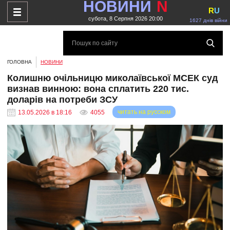
НОВИНИ
N
R
U
субота, 8 Серпня 2026 20:00
1627 днів війни
ГОЛОВНА
НОВИНИ
Колишню очільницю миколаївської МСЕК суд
визнав винною: вона сплатить 220 тис.
доларів на потреби ЗСУ
читать на русском
13.05.2026 в 18:16
4055