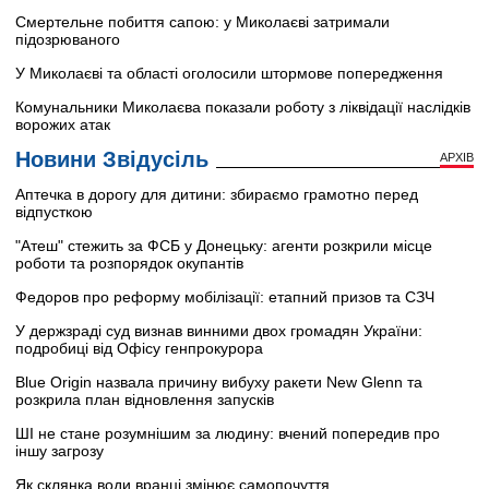
Смертельне побиття сапою: у Миколаєві затримали
підозрюваного
У Миколаєві та області оголосили штормове попередження
Комунальники Миколаєва показали роботу з ліквідації наслідків
ворожих атак
Новини Звідусіль
АРХІВ
Аптечка в дорогу для дитини: збираємо грамотно перед
відпусткою
"Атеш" стежить за ФСБ у Донецьку: агенти розкрили місце
роботи та розпорядок окупантів
Федоров про реформу мобілізації: етапний призов та СЗЧ
У держзраді суд визнав винними двох громадян України:
подробиці від Офісу генпрокурора
Blue Origin назвала причину вибуху ракети New Glenn та
розкрила план відновлення запусків
ШІ не стане розумнішим за людину: вчений попередив про
іншу загрозу
Як склянка води вранці змінює самопочуття