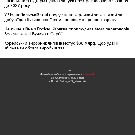
Lucid Motors відтермінувала запуск електрокросовера Cosmos
до 2027 року
У Чорнобильській зоні орудує ненажерливий хижак, який за
добу з’їдає більше своєї ваги: що відомо про цю тварину
Не лише війна з Росією: Жовква оприлюднив теми переговорів
Зеленського і Вучича в Сербії
Корейський виробник чипів інвестує $38 млрд, щоб удвічі
збільшити обсяги виробництва
© 2026.
Миколаївська обласна інтернет-газета
«Новини N»
це: 705,506 новин, 0 коментарів
и 19 років 5 місяців 25 днів онлайн.