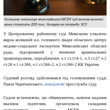
Колишню очільницю миколаївської МСЕК суд визнав винною:
вона сплатить 220 тис. доларів на потреби ЗСУ
У Центральному районному суді Миколаєва ухвалено
вирок колишній в.о. головного лікаря обласного центру
медико-соціальної експертизи Миколаївської обласної
ради, підозрюваній у вчиненні кримінальних
правопорушень, передбачених ч.1 ст.114-1, ч.3 ст.27 ч.2
ст.28 ч.1 ст.366, ч.1 ст.366-2, ч.2 ст.366-2 КК України.
Судовий розгляд здійснювався під головуванням судді
Павла Чаричанського,
повідомляє
пресслужба суду.
Судом встановлено, що обвинувачена, шляхом надання
вказівок підлеглим, організувала складання
неправдивого висновку МСЕК стосовно