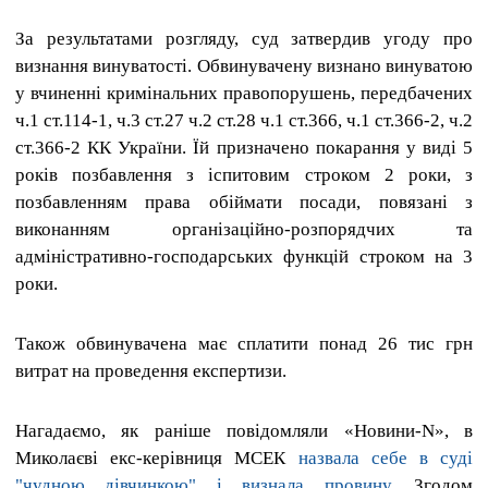
За результатами розгляду, суд затвердив угоду про
визнання винуватості. Обвинувачену визнано винуватою
у вчиненні кримінальних правопорушень, передбачених
ч.1 ст.114-1, ч.3 ст.27 ч.2 ст.28 ч.1 ст.366, ч.1 ст.366-2, ч.2
ст.366-2 КК України. Їй призначено покарання у виді 5
років позбавлення з іспитовим строком 2 роки, з
позбавленням права обіймати посади, повязані з
виконанням організаційно-розпорядчих та
адміністративно-господарських функцій строком на 3
роки.
Також обвинувачена має сплатити понад 26 тис грн
витрат на проведення експертизи.
Нагадаємо, як раніше повідомляли «Новини-N», в
Миколаєві екс-керівниця МСЕК
назвала себе в суді
"чудною дівчинкою" і визнала провину
. Згодом