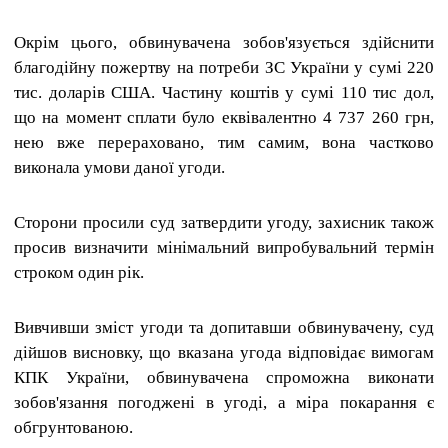
Окрім цього, обвинувачена зобов'язується здійснити
благодійну пожертву на потреби ЗС України у сумі 220
тис. доларів США. Частину коштів у сумі 110 тис дол,
що на момент сплати було еквівалентно 4 737 260 грн,
нею вже перераховано, тим самим, вона частково
виконала умови даної угоди.
Сторони просили суд затвердити угоду, захисник також
просив визначити мінімальний випробувальний термін
строком один рік.
Вивчивши зміст угоди та допитавши обвинувачену, суд
дійшов висновку, що вказана угода відповідає вимогам
КПК України, обвинувачена спроможна виконати
зобов'язання погоджені в угоді, а міра покарання є
обгрунтованою.