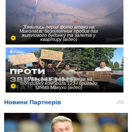
З'явились перші фото атаки на
Миколаєві: безпілотник пробив дах
житлового будинку та залетів у
квартиру (відео)
У Миколаєві пройшла акція на
підтримку комбрига 123-ї бригади
Олега Макухи (відео)