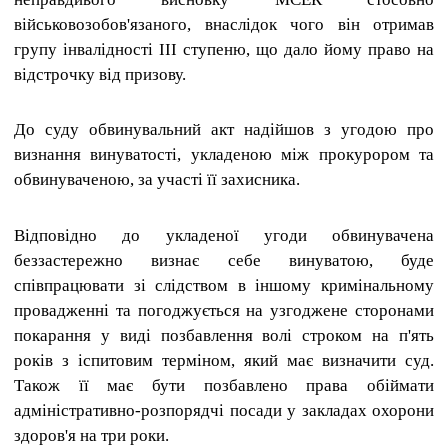
військовозобов'язаного, внаслідок чого він отримав
групу інвалідності ІІІ ступеню, що дало йому право на
відстрочку від призову.
До суду обвинувальний акт надійшов з угодою про
визнання винуватості, укладеною між прокурором та
обвинуваченою, за участі її захисника.
Відповідно до укладеної угоди обвинувачена
беззастережно визнає себе винуватою, буде
співпрацювати зі слідством в іншому кримінальному
провадженні та погоджується на узгоджене сторонами
покарання у виді позбавлення волі строком на п'ять
років з іспитовим терміном, який має визначити суд.
Також її має бути позбавлено права обіймати
адміністративно-розпорядчі посади у закладах охорони
здоров'я на три роки.