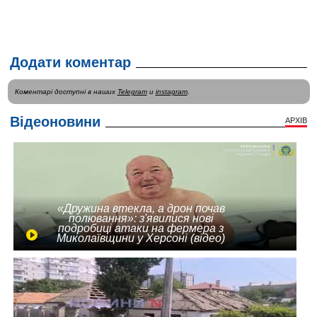
Додати коментар
Коментарі доступні в наших
Telegram
и
instagram
.
Відеоновини
АРХІВ
«Дружина втекла, а дрон почав
полювання»: з'явилися нові
подробиці атаки на фермера з
Миколаївщини у Херсоні (відео)