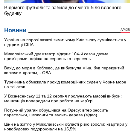
Новини
АРХІВ
Україна на порозі важкої зими: чому Київ знову сумнівається у
підтримці США
Миколаївський драмтеатр відкриє 104-й сезон двома
прем'єрами: афіша на серпень та вересень
Вихід до моря в Коблево, де вибухнула міна, був перекритий
колючим дротом, - ОВА
Туреччина обмежила прохід комерційних суден у Чорне море
на тлі атак
У Вознесенську 11 та 12 серпня пролунають масові вибухи:
мешканців попередили про роботи на кар'єрі
Потужний ураган обрушився на Одесу: вітер зносить
парасольки, шезлонги та валить дерева (відео)
Ціни на житло у Миколаївській області різко зросли: квартири у
новобудовах подорожчали на 15,5%