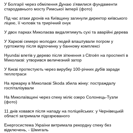
У Болгарії через обмілення Дунаю з'явилися фундаменти
стародавнього мосту Римської імперії (фото)
Під час атаки дронів на Київщину загинули директор київського
ліцею, її чоловік та трирічний онук
У двох парках Миколаєва видалятимуть сухі та аварійні дерева
У Харкові семеро молодих людей влаштували погром у
гуртожитку після відпочинку у банному комплексі
Hyundai влетів у дерево після зіткнення з Citroën на проспекті в
Миколаєві: утворився величезний затор
У Києві протестують через вирубку 100-річних дубів заради
теплотраси
На ярмарку в Миколаєві Skoda збила жінку: постраждалу
госпіталізували
На Миколаївщині через спеку міліє озеро Солонець-Тузли
(фото)
11 днів ховався після нападу на поліцейських: у Чернівецькій
області затримали підозрюваного
Енергосистема України витримала рекордну спеку без
відключень, - Шмигаль