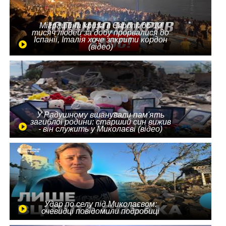
Міграційна криза в Європі: до 10
тисяч людей за добу прорвалися до
Іспанії, Італія хоче закрити кордон
(відео)
У Радушному вшанували пам'ять
загиблої родини: старший син вижив
- він служить у Миколаєві (відео)
Удар по селу під Миколаєвом:
очевидці повідомили подробиці