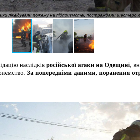
ики ліквідували пожежу на підприємстві, постраждали шестеро л
ідацію наслідків
російської атаки на Одещині
, в
риємство.
За попередніми даними, поранення от