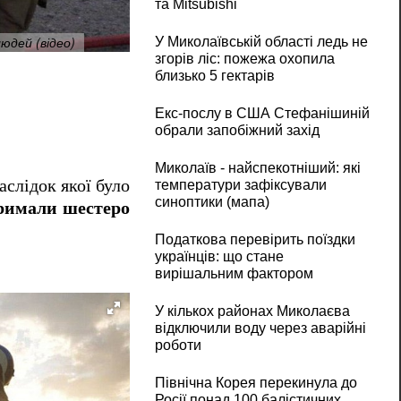
та Mitsubishi
юдей (відео)
Ракетний удар по Одесі: рятувальники лі
У Миколаївській області ледь не
згорів ліс: пожежа охопила
близько 5 гектарів
Екс-послу в США Стефанішиній
обрали запобіжний захід
Миколаїв - найспекотніший: які
наслідок якої було
температури зафіксували
синоптики (мапа)
римали шестеро
Податкова перевірить поїздки
українців: що стане
вирішальним фактором
У кількох районах Миколаєва
відключили воду через аварійні
роботи
Північна Корея перекинула до
Росії понад 100 балістичних