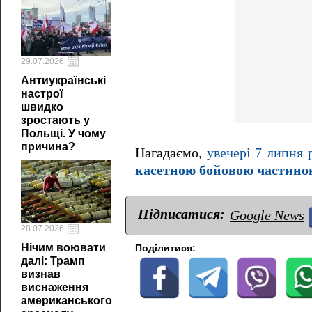
29.07.2026
Антиукраїнські
настрої
швидко
зростають у
Польщі. У чому
причина?
Нагадаємо,
увечері 7 липня 
касетною бойовою частино
Підписатися:
Google News
28.07.2026
Нічим воювати
Поділитися:
далі: Трамп
визнав
виснаження
американського