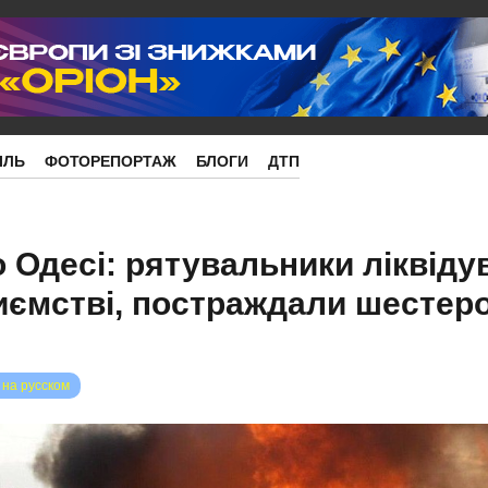
ІЛЬ
ФОТОРЕПОРТАЖ
БЛОГИ
ДТП
о Одесі: рятувальники ліквіду
иємстві, постраждали шестер
 на русском