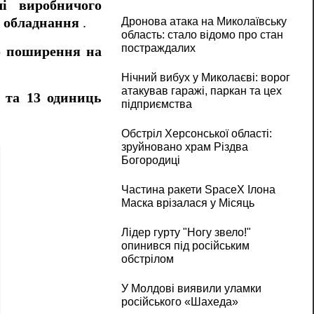
лі виробничого
Дронова атака на Миколаївську
о обладнання
.
область: стало відомо про стан
постраждалих
го поширення на
Нічний вибух у Миколаєві: ворог
атакував гаражі, паркан та цех
 та 13 одиниць
підприємства
Обстріл Херсонської області:
зруйновано храм Різдва
Богородиці
Частина ракети SpaceX Ілона
Маска врізалася у Місяць
Лідер гурту "Ногу звело!"
опинився під російським
обстрілом
У Молдові виявили уламки
російського «Шахеда»