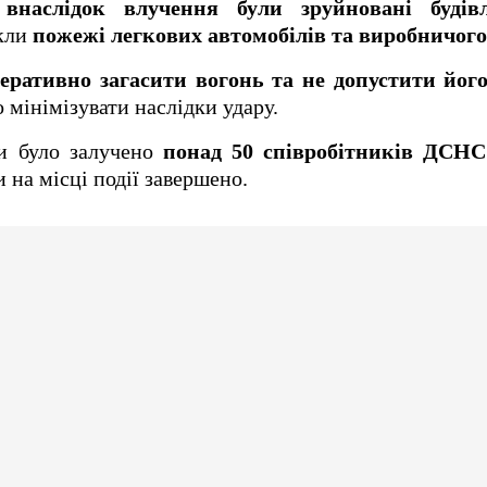
,
внаслідок влучення були зруйновані будів
икли
пожежі легкових автомобілів та виробничог
еративно загасити вогонь та не допустити йо
 мінімізувати наслідки удару.
ки було залучено
понад 50 співробітників ДСНС
и на місці події завершено.