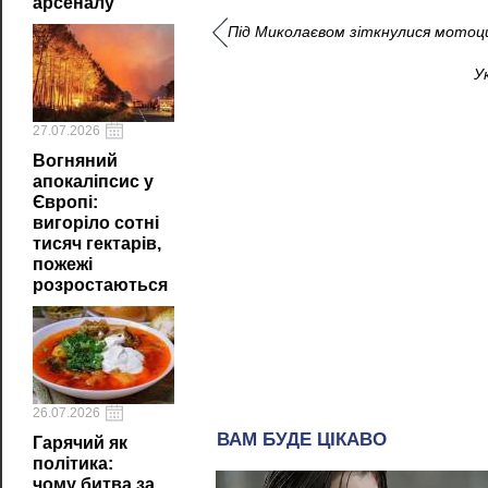
арсеналу
Під Миколаєвом зіткнулися мотоци
У
27.07.2026
Вогняний
апокаліпсис у
Європі:
вигоріло сотні
тисяч гектарів,
пожежі
розростаються
26.07.2026
Гарячий як
політика:
чому битва за