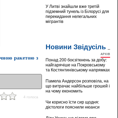
У Литві знайшли вже третій
підземний тунель із Білорусі для
перекидання нелегальних
мігрантів
Новини Звідусіль
АРХІВ
ичною ракетою з
Понад 200 боєзіткнень за добу:
найгарячіше на Покровському
та Костянтинівському напрямках
Памела Андерсон розповіла, на
що витрачає найбільше грошей і
на чому економить
4 голоса
Чи корисно їсти сир щодня:
дієтологи пояснили нюанси