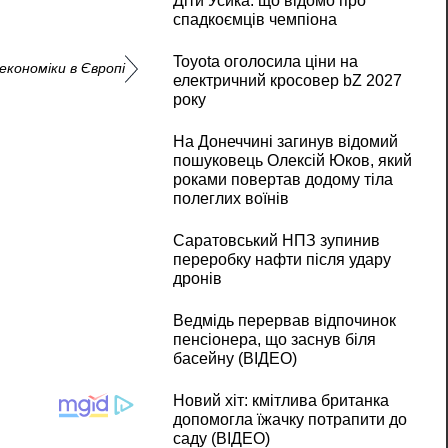
Діти Усика: що відомо про
спадкоємців чемпіона
Toyota оголосила ціни на
економіки в Європі
електричний кросовер bZ 2027
року
На Донеччині загинув відомий
пошуковець Олексій Юков, який
роками повертав додому тіла
полеглих воїнів
Саратовський НПЗ зупинив
переробку нафти після удару
дронів
Ведмідь перервав відпочинок
пенсіонера, що заснув біля
басейну (ВІДЕО)
Новий хіт: кмітлива британка
допомогла їжачку потрапити до
саду (ВІДЕО)