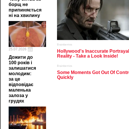
борщ не
припиняється
ні на хвилину
25.07.2026
Дожити до
100 років і
залишатися
молодим:
за це
відповідає
маленька
залоза у
грудях