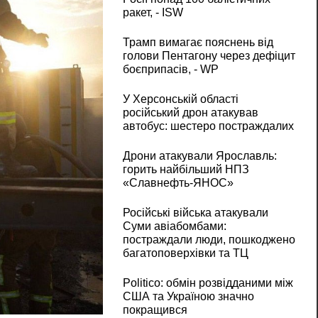
ракет, - ISW
Трамп вимагає пояснень від
голови Пентагону через дефіцит
боєприпасів, - WP
У Херсонській області
російський дрон атакував
автобус: шестеро постраждалих
Дрони атакували Ярославль:
горить найбільший НПЗ
«Славнефть-ЯНОС»
Російські війська атакували
Суми авіабомбами:
постраждали люди, пошкоджено
багатоповерхівки та ТЦ
Politico: обмін розвідданими між
США та Україною значно
покращився