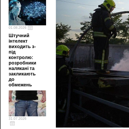
01.08.2026
Штучний
інтелект
виходить з-
під
контролю:
розробники
налякані та
закликають
до
обмежень
31.07.2026