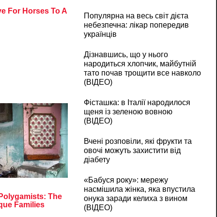
Популярна на весь світ дієта
небезпечна: лікар попередив
українців
Дізнавшись, що у нього
народиться хлопчик, майбутній
тато почав трощити все навколо
(ВІДЕО)
Фісташка: в Італії народилося
щеня із зеленою вовною
(ВІДЕО)
Вчені розповіли, які фрукти та
овочі можуть захистити від
діабету
«Бабуся року»: мережу
насмішила жінка, яка впустила
онука заради келиха з вином
(ВІДЕО)