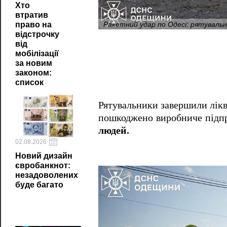
Хто
втратив
Ракетний удар по Одесі: рятувальн
право на
відстрочку
від
мобілізації
за новим
законом:
список
Рятувальники завершили лікв
пошкоджено виробниче підп
людей.
02.08.2026
Новий дизайн
євробанкнот:
незадоволених
буде багато