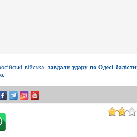
російські війська
завдали удару по Одесі баліст
ю
.