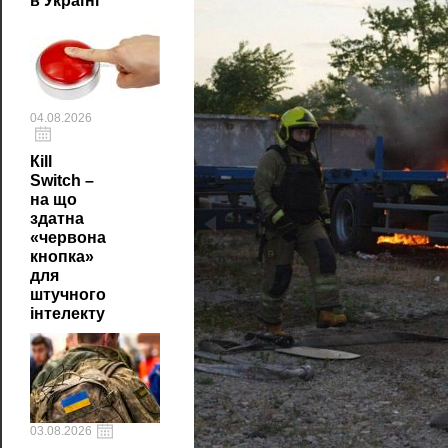
в Україні
04.08.2026
Кill
Switch –
на що
здатна
«червона
кнопка»
для
штучного
інтелекту
03.08.2026