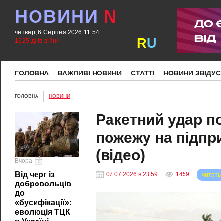
НОВИНИ
N
четвер, 6 Серпня 2026 11:54
R
U
1625 днів війни
ГОЛОВНА
ВАЖЛИВІ НОВИНИ
СТАТТІ
НОВИНИ ЗВІДУС
ГОЛОВНА
НОВИНИ
Ракетний удар п
пожежу на підпр
(відео)
Вчора
Від черг із
07.07.2026 в 23:59
1459
читать
добровольців
до
«бусифікації»:
еволюція ТЦК