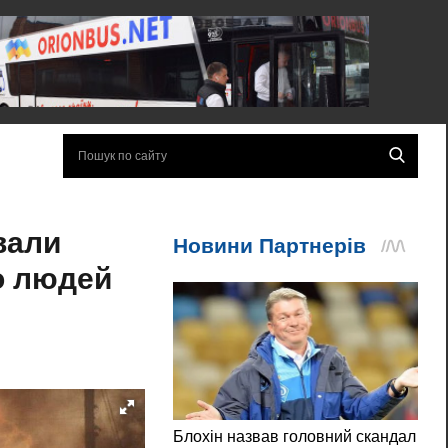
вали
о людей