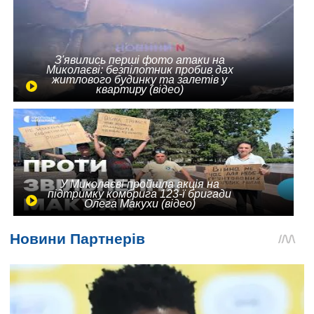
З'явились перші фото атаки на
Миколаєві: безпілотник пробив дах
житлового будинку та залетів у
квартиру (відео)
У Миколаєві пройшла акція на
підтримку комбрига 123-ї бригади
Олега Макухи (відео)