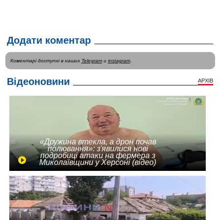
Додати коментар
Коментарі доступні в наших
Telegram
и
instagram
.
Відеоновини
АРХІВ
«Дружина втекла, а дрон почав
полювання»: з'явилися нові
подробиці атаки на фермера з
Миколаївщини у Херсоні (відео)