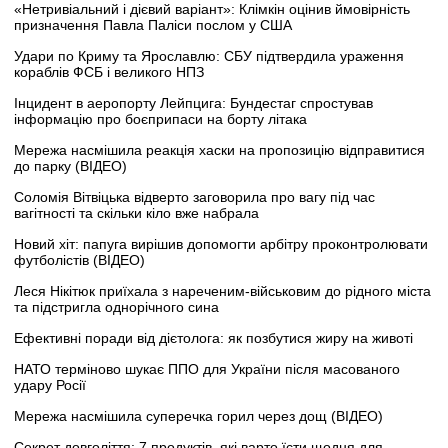
«Нетривіальний і дієвий варіант»: Клімкін оцінив ймовірність
призначення Павла Паліси послом у США
Удари по Криму та Ярославлю: СБУ підтвердила ураження
кораблів ФСБ і великого НПЗ
Інцидент в аеропорту Лейпцига: Бундестаг спростував
інформацію про боєприпаси на борту літака
Мережа насмішила реакція хаски на пропозицію відправитися
до парку (ВІДЕО)
Соломія Вітвіцька відверто заговорила про вагу під час
вагітності та скільки кіло вже набрала
Новий хіт: папуга вирішив допомогти арбітру проконтролювати
футболістів (ВІДЕО)
Леся Нікітюк приїхала з нареченим-військовим до рідного міста
та підстригла однорічного сина
Ефективні поради від дієтолога: як позбутися жиру на животі
НАТО терміново шукає ППО для України після масованого
удару Росії
Мережа насмішила суперечка горил через дощ (ВІДЕО)
Секрет довголіття: 7 продуктів, які варто їсти щодня для