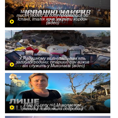
Міграційна криза в Європі: до 10
тисяч людей за добу прорвалися до
Іспанії, Італія хоче закрити кордон
(відео)
У Радушному вшанували пам'ять
загиблої родини: старший син вижив
- він служить у Миколаєві (відео)
Удар по селу під Миколаєвом:
очевидці повідомили подробиці