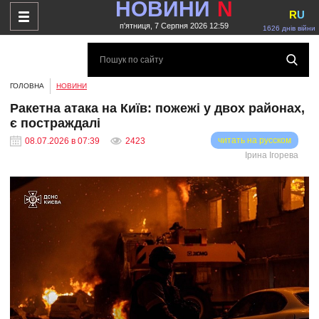
НОВИНИ
N
R
U
п'ятниця, 7 Серпня 2026 12:59
1626 днів війни
ГОЛОВНА
НОВИНИ
Ракетна атака на Київ: пожежі у двох районах,
є постраждалі
читать на русском
08.07.2026 в 07:39
2423
Ірина Ігорева