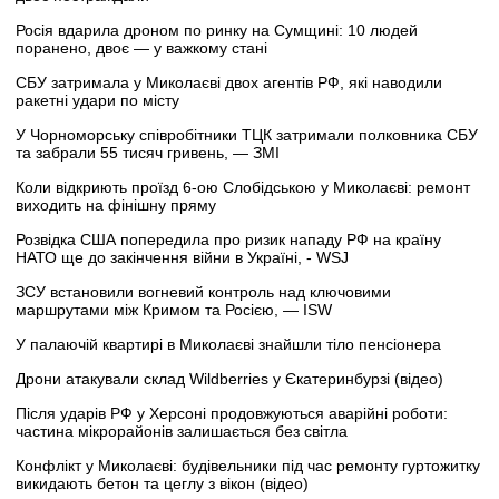
Росія вдарила дроном по ринку на Сумщині: 10 людей
поранено, двоє — у важкому стані
СБУ затримала у Миколаєві двох агентів РФ, які наводили
ракетні удари по місту
У Чорноморську співробітники ТЦК затримали полковника СБУ
та забрали 55 тисяч гривень, — ЗМІ
Коли відкриють проїзд 6-ою Слобідською у Миколаєві: ремонт
виходить на фінішну пряму
Розвідка США попередила про ризик нападу РФ на країну
НАТО ще до закінчення війни в Україні, - WSJ
ЗСУ встановили вогневий контроль над ключовими
маршрутами між Кримом та Росією, — ISW
У палаючій квартирі в Миколаєві знайшли тіло пенсіонера
Дрони атакували склад Wildberries у Єкатеринбурзі (відео)
Після ударів РФ у Херсоні продовжуються аварійні роботи:
частина мікрорайонів залишається без світла
Конфлікт у Миколаєві: будівельники під час ремонту гуртожитку
викидають бетон та цеглу з вікон (відео)