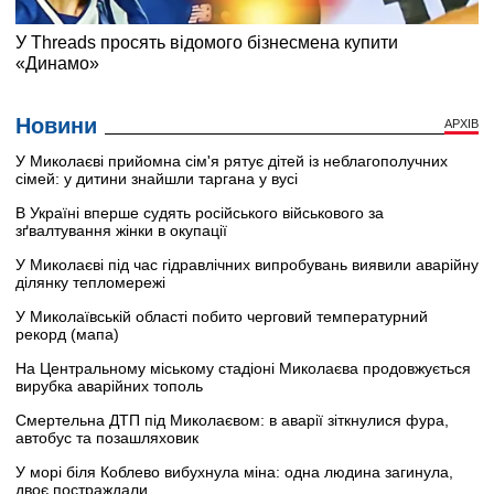
Новини
АРХІВ
У Миколаєві прийомна сім'я рятує дітей із неблагополучних
сімей: у дитини знайшли таргана у вусі
В Україні вперше судять російського військового за
зґвалтування жінки в окупації
У Миколаєві під час гідравлічних випробувань виявили аварійну
ділянку тепломережі
У Миколаївській області побито черговий температурний
рекорд (мапа)
На Центральному міському стадіоні Миколаєва продовжується
вирубка аварійних тополь
Смертельна ДТП під Миколаєвом: в аварії зіткнулися фура,
автобус та позашляховик
У морі біля Коблево вибухнула міна: одна людина загинула,
двоє постраждали