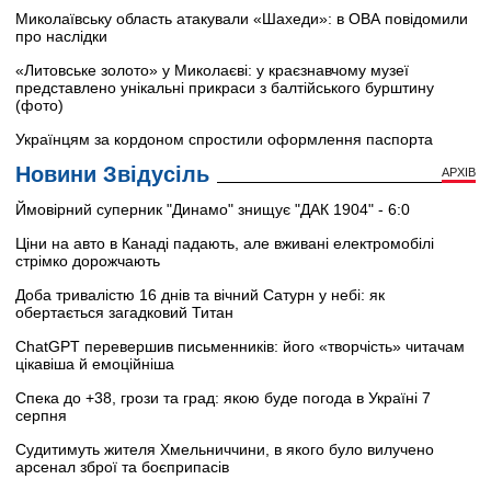
Миколаївську область атакували «Шахеди»: в ОВА повідомили
про наслідки
«Литовське золото» у Миколаєві: у краєзнавчому музеї
представлено унікальні прикраси з балтійського бурштину
(фото)
Українцям за кордоном спростили оформлення паспорта
Новини Звідусіль
АРХІВ
Ймовірний суперник "Динамо" знищує "ДАК 1904" - 6:0
Ціни на авто в Канаді падають, але вживані електромобілі
стрімко дорожчають
Доба тривалістю 16 днів та вічний Сатурн у небі: як
обертається загадковий Титан
ChatGPT перевершив письменників: його «творчість» читачам
цікавіша й емоційніша
Спека до +38, грози та град: якою буде погода в Україні 7
серпня
Судитимуть жителя Хмельниччини, в якого було вилучено
арсенал зброї та боєприпасів