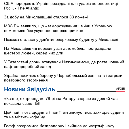
США передають Україні розвіддані для ударів по енергетиці
Росії, - The Atlantic
За добу на Миколаївщині сталося 33 пожежі
МЗС РФ заявило, що «заморожування» війни з Україною
неможливе без усунення «першопричин»
Пожежа сталася у дев'ятиповерховому будинку у Миколаєві
На Миколаївщині перекинувся автомобіль: постраждали
шестеро людей, серед них діти
У Татарстані дрони атакували Нижньокамськ, де розташований
нафтопереробний завод
Україна посилює оборону у Чорнобильській зоні на тлі загрози
повторного вторгнення
Новини Звідусіль
АРХІВ
«Квітне, як троянда»: 79-річна Ротару вперше за довгий час
показала свіже
Цей чай п'ють щодня в Японії: він знижує тиск, захищає судини
та не містить кофеїну
Гофф розгромила безпрапорну і вийшла до чвертьфіналу