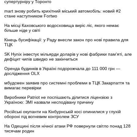
супертурніру у Торонто
mart знову робить крихітний міський автомобіль: новий #2
стане наступником Fortwo
На місці Каховського водосховища виріс ліс, якого немає
більше ніде у світі
Кінець бусифікації: у Раду внесли закон про нові правила для
ТЦК
SK Hynix інвестує мільярди доларів у нові фабрики пам'яті, але
дефіцит чипів швидко не закінчиться
Оренда будинків в Україні подорожчала до 111 000 грн —
дослідження OLX
мбудсмен заявив про системні проблеми в ТЦК Закарпаття та
вимагає перевірки
Виробники Patriot не поспішають ділитися ліцензією з
Україною: ЗМІ назвали несподівану причину
Російські окупанти на Кінбурнській косі опинилися у глухій
обороні під вогневим контролем ЗСУ
На Одещині після нічної атаки РФ повернули світло понад 128
тисячам родин