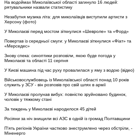
На водоймах Миколаївської області загинуло 16 людей:
рятувальники назвали статистику
Незабутня музика літа: для миколаївців виступили артисти з
Херсону (фото)
У Миколаєві перед мостом зіткнулися «Шевроле» та «Форд»
Повертав із середньої смуги: у Миколаєві зіткнулися «Фіат» та
«Мерседес»
Знову спека: синоптики розповіли, якою буде погода у
Миколаєві та області 11 серпня
У Києві машина під час руху провалилася у яму з водою (відео)
Військовослужбовець із Миколаївської області понад 10 років
служить у ЗСУ - він розповів про свій шлях в армії
У Миколаєві пролунав вибух: повністю зруйновано будинок,
чоловік у тяжкому стані
За тиждень у Миколаєві народилося 45 дітей
Росіяни за ніч знищили всі АЗС в одній із громад Полтавщини
П'ять регіонів України частково знеструмлено через обстріли, -
Міненерго