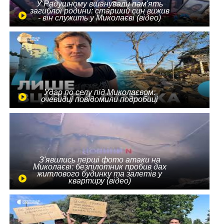
У Радушному вшанували пам'ять
загиблої родини: старший син вижив
- він служить у Миколаєві (відео)
Удар по селу під Миколаєвом:
очевидці повідомили подробиці
З'явились перші фото атаки на
Миколаєві: безпілотник пробив дах
житлового будинку та залетів у
квартиру (відео)