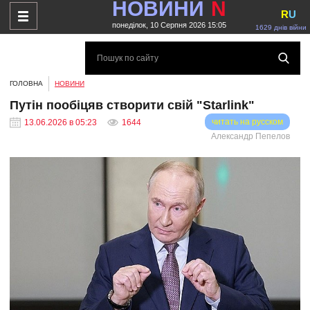
НОВИНИ
N
R
U
понеділок, 10 Серпня 2026 15:05
1629 днів війни
ГОЛОВНА
НОВИНИ
Путін пообіцяв створити свій "Starlink"
читать на русском
13.06.2026 в 05:23
1644
Александр Пепелов