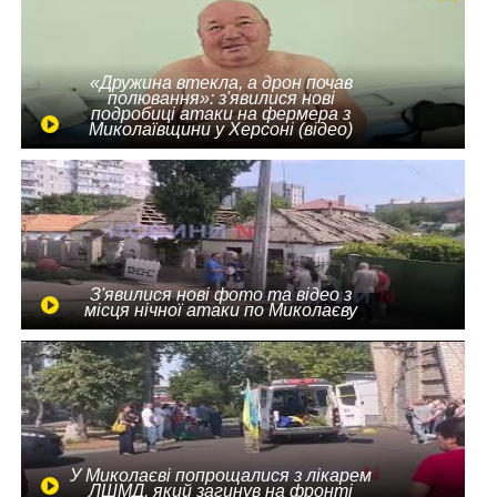
«Дружина втекла, а дрон почав
полювання»: з'явилися нові
подробиці атаки на фермера з
Миколаївщини у Херсоні (відео)
З'явилися нові фото та відео з
місця нічної атаки по Миколаєву
У Миколаєві попрощалися з лікарем
ЛШМД, який загинув на фронті