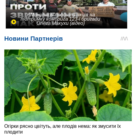
У Миколаєві пройшла акція на
підтримку комбрига 123-ї бригади
Олега Макухи (відео)