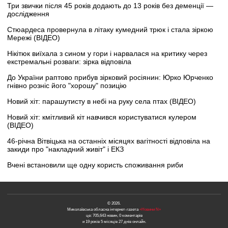
Три звички після 45 років додають до 13 років без деменції —
дослідження
Стюардеса провернула в літаку кумедний трюк і стала зіркою
Мережі (ВІДЕО)
Нікітюк виїхала з сином у гори і нарвалася на критику через
екстремальні розваги: зірка відповіла
До України раптово прибув зірковий росіянин: Юрко Юрченко
гнівно розніс його "хорошу" позицію
Новий хіт: парашутисту в небі на руку села птах (ВІДЕО)
Новий хіт: кмітливий кіт навчився користуватися кулером
(ВІДЕО)
46-річна Вітвіцька на останніх місяцях вагітності відповіла на
закиди про "накладний живіт" і ЕКЗ
Вчені встановили ще одну користь споживання риби
© 2026.
Миколаївська обласна інтернет-газета
«Новини N»
це: 705,643 новин, 0 коментарів
и 19 років 5 місяців 27 днів онлайн.