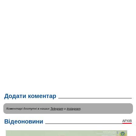
Додати коментар
Коментарі доступні в наших
Telegram
и
instagram
.
Відеоновини
АРХІВ