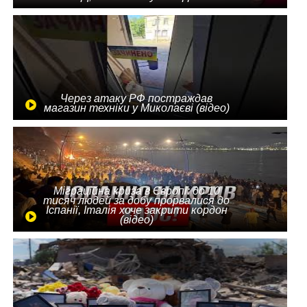
Через атаку РФ постраждав
магазин техніки у Миколаєві (відео)
Міграційна криза в Європі: до 10
тисяч людей за добу прорвалися до
Іспанії, Італія хоче закрити кордон
(відео)