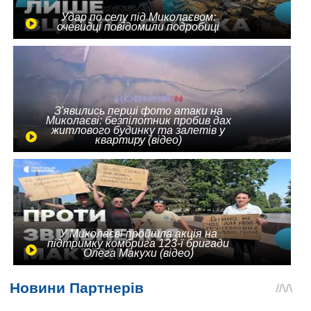
Удар по селу під Миколаєвом:
очевидці повідомили подробиці
З'явились перші фото атаки на
Миколаєві: безпілотник пробив дах
житлового будинку та залетів у
квартиру (відео)
У Миколаєві пройшла акція на
підтримку комбрига 123-ї бригади
Олега Макухи (відео)