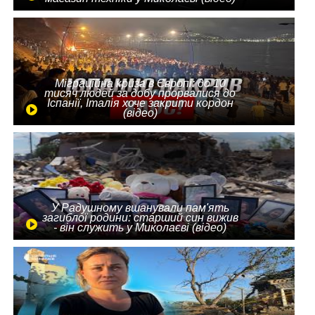
Міграційна криза в Європі: до 10
тисяч людей за добу прорвалися до
Іспанії, Італія хоче закрити кордон
(відео)
У Радушному вшанували пам'ять
загиблої родини: старший син вижив
- він служить у Миколаєві (відео)