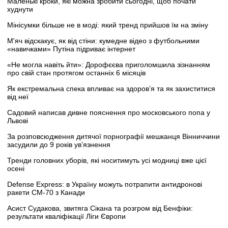
Маленькі кроки, які можна зробити сьогодні, щоб почати
худнути
Мінісумки більше не в моді: який тренд прийшов їм на зміну
М'яч відскакує, як від стіни: кумедне відео з футбольними
«навичками» Путіна підриває інтернет
«Не могла навіть йти»: Дорофєєва приголомшила зізнанням
про свій стан протягом останніх 6 місяців
Як екстремальна спека впливає на здоров’я та як захиститися
від неї
Садовий написав дивне пояснення про московського попа у
Львові
За розповсюдження дитячої порнографії мешканця Вінниччини
засудили до 9 років ув’язнення
Тренди головних уборів, які носитимуть усі модниці вже цієї
осені
Defense Express: в Україну можуть потрапити антидронові
ракети CM-70 з Канади
Асист Судакова, звитяга Сікана та розгром від Бенфіки:
результати кваліфікації Ліги Європи