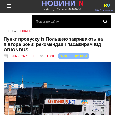
НОВИНИ
N
R
U
субота, 8 Серпня 2026 04:51
1627 днів війни
ГОЛОВНА
НОВИНИ
Пункт пропуску із Польщею закривають на
півтора роки: рекомендації пасажирам від
ORIONBUS
читать на русском
15.06.2026 в 19:11
11380