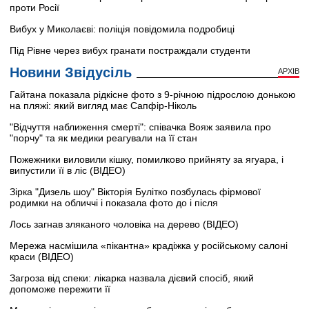
проти Росії
Вибух у Миколаєві: поліція повідомила подробиці
Під Рівне через вибух гранати постраждали студенти
Новини Звідусіль
АРХІВ
Гайтана показала рідкісне фото з 9-річною підрослою донькою
на пляжі: який вигляд має Сапфір-Ніколь
"Відчуття наближення смерті": співачка Вояж заявила про
"порчу" та як медики реагували на її стан
Пожежники виловили кішку, помилково прийняту за ягуара, і
випустили її в ліс (ВІДЕО)
Зірка "Дизель шоу" Вікторія Булітко позбулась фірмової
родимки на обличчі і показала фото до і після
Лось загнав зляканого чоловіка на дерево (ВІДЕО)
Мережа насмішила «пікантна» крадіжка у російському салоні
краси (ВІДЕО)
Загроза від спеки: лікарка назвала дієвий спосіб, який
допоможе пережити її