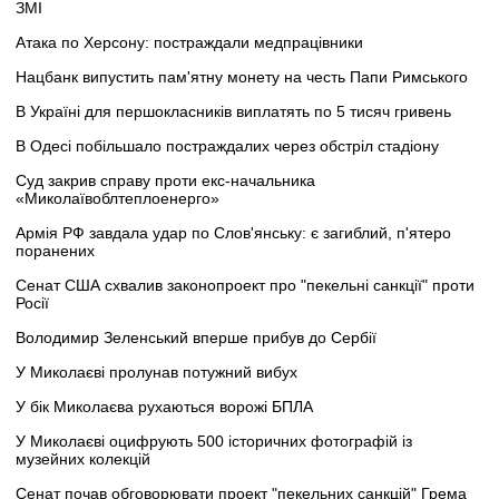
ЗМІ
Атака по Херсону: постраждали медпрацівники
Нацбанк випустить пам'ятну монету на честь Папи Римського
В Україні для першокласників виплатять по 5 тисяч гривень
В Одесі побільшало постраждалих через обстріл стадіону
Суд закрив справу проти екс-начальника
«Миколаївоблтеплоенерго»
Армія РФ завдала удар по Слов'янську: є загиблий, п'ятеро
поранених
Сенат США схвалив законопроект про "пекельні санкції" проти
Росії
Володимир Зеленський вперше прибув до Сербії
У Миколаєві пролунав потужний вибух
У бік Миколаєва рухаються ворожі БПЛА
У Миколаєві оцифрують 500 історичних фотографій із
музейних колекцій
Сенат почав обговорювати проект "пекельних санкцій" Грема