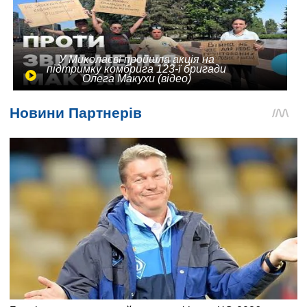
У Миколаєві пройшла акція на
підтримку комбрига 123-ї бригади
Олега Макухи (відео)