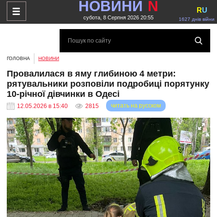
НОВИНИ
N
R
U
субота, 8 Серпня 2026 20:55
1627 днів війни
ГОЛОВНА
НОВИНИ
Провалилася в яму глибиною 4 метри:
рятувальники розповіли подробиці порятунку
10-річної дівчинки в Одесі
читать на русском
12.05.2026 в 15:40
2815