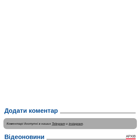
Додати коментар
Коментарі доступні в наших
Telegram
и
instagram
.
Відеоновини
АРХІВ