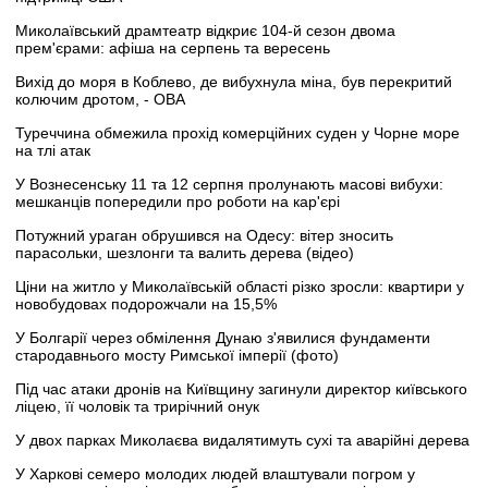
Миколаївський драмтеатр відкриє 104-й сезон двома
прем'єрами: афіша на серпень та вересень
Вихід до моря в Коблево, де вибухнула міна, був перекритий
колючим дротом, - ОВА
Туреччина обмежила прохід комерційних суден у Чорне море
на тлі атак
У Вознесенську 11 та 12 серпня пролунають масові вибухи:
мешканців попередили про роботи на кар'єрі
Потужний ураган обрушився на Одесу: вітер зносить
парасольки, шезлонги та валить дерева (відео)
Ціни на житло у Миколаївській області різко зросли: квартири у
новобудовах подорожчали на 15,5%
У Болгарії через обмілення Дунаю з'явилися фундаменти
стародавнього мосту Римської імперії (фото)
Під час атаки дронів на Київщину загинули директор київського
ліцею, її чоловік та трирічний онук
У двох парках Миколаєва видалятимуть сухі та аварійні дерева
У Харкові семеро молодих людей влаштували погром у