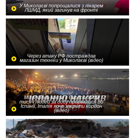
У Миколаєві попрощалися з лікарем
ЛШМД, який загинув на фронті
Через атаку РФ постраждав
магазин техніки у Миколаєві (відео)
Міграційна криза в Європі: до 10
тисяч людей за добу прорвалися до
Іспанії, Італія хоче закрити кордон
(відео)