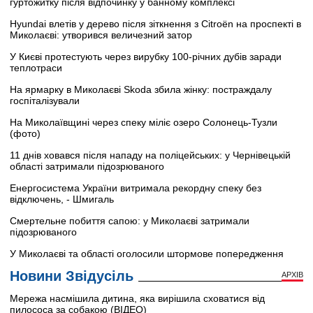
гуртожитку після відпочинку у банному комплексі
Hyundai влетів у дерево після зіткнення з Citroën на проспекті в
Миколаєві: утворився величезний затор
У Києві протестують через вирубку 100-річних дубів заради
теплотраси
На ярмарку в Миколаєві Skoda збила жінку: постраждалу
госпіталізували
На Миколаївщині через спеку міліє озеро Солонець-Тузли
(фото)
11 днів ховався після нападу на поліцейських: у Чернівецькій
області затримали підозрюваного
Енергосистема України витримала рекордну спеку без
відключень, - Шмигаль
Смертельне побиття сапою: у Миколаєві затримали
підозрюваного
У Миколаєві та області оголосили штормове попередження
Новини Звідусіль
АРХІВ
Мережа насмішила дитина, яка вирішила сховатися від
пилососа за собакою (ВІДЕО)