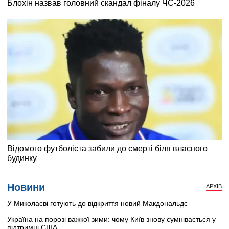
Новини
АРХІВ
У Миколаєві готують до відкриття новий Макдональдс
Україна на порозі важкої зими: чому Київ знову сумнівається у
підтримці США