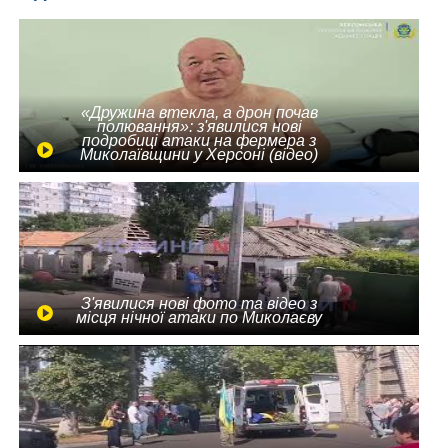
«Дружина втекла, а дрон почав
полювання»: з'явилися нові
подробиці атаки на фермера з
Миколаївщини у Херсоні (відео)
З'явилися нові фото та відео з
місця нічної атаки по Миколаєву