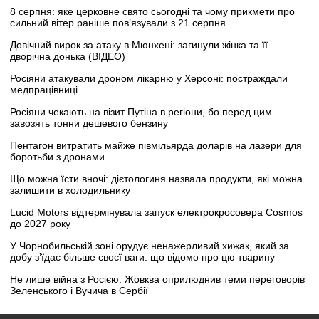
8 серпня: яке церковне свято сьогодні та чому прикмети про
сильний вітер раніше пов’язували з 21 серпня
Довічний вирок за атаку в Мюнхені: загинули жінка та її
дворічна донька (ВІДЕО)
Росіяни атакували дроном лікарню у Херсоні: постраждали
медпрацівниці
Росіяни чекають на візит Путіна в регіони, бо перед цим
завозять тонни дешевого бензину
Пентагон витратить майже півмільярда доларів на лазери для
боротьби з дронами
Що можна їсти вночі: дієтологиня назвала продукти, які можна
залишити в холодильнику
Lucid Motors відтермінувала запуск електрокросовера Cosmos
до 2027 року
У Чорнобильській зоні орудує ненажерливий хижак, який за
добу з’їдає більше своєї ваги: що відомо про цю тварину
Не лише війна з Росією: Жовква оприлюднив теми переговорів
Зеленського і Вучича в Сербії