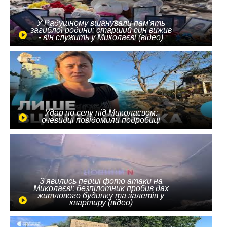
У Радушному вшанували пам'ять
загиблої родини: старший син вижив
- він служить у Миколаєві (відео)
Удар по селу під Миколаєвом:
очевидці повідомили подробиці
З'явились перші фото атаки на
Миколаєві: безпілотник пробив дах
житлового будинку та залетів у
квартиру (відео)