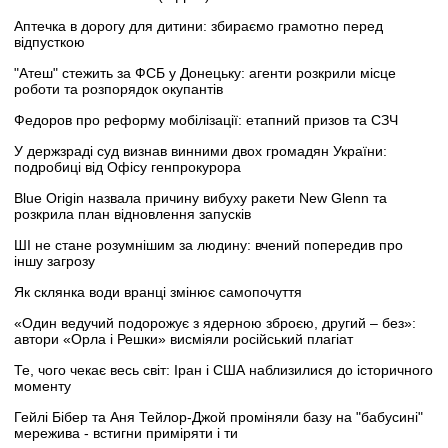
Аптечка в дорогу для дитини: збираємо грамотно перед
відпусткою
"Атеш" стежить за ФСБ у Донецьку: агенти розкрили місце
роботи та розпорядок окупантів
Федоров про реформу мобілізації: етапний призов та СЗЧ
У держзраді суд визнав винними двох громадян України:
подробиці від Офісу генпрокурора
Blue Origin назвала причину вибуху ракети New Glenn та
розкрила план відновлення запусків
ШІ не стане розумнішим за людину: вчений попередив про
іншу загрозу
Як склянка води вранці змінює самопочуття
«Один ведучий подорожує з ядерною зброєю, другий – без»:
автори «Орла і Решки» висміяли російський плагіат
Те, чого чекає весь світ: Іран і США наблизилися до історичного
моменту
Гейлі Бібер та Аня Тейлор-Джой проміняли базу на "бабусині"
мережива - встигни приміряти і ти