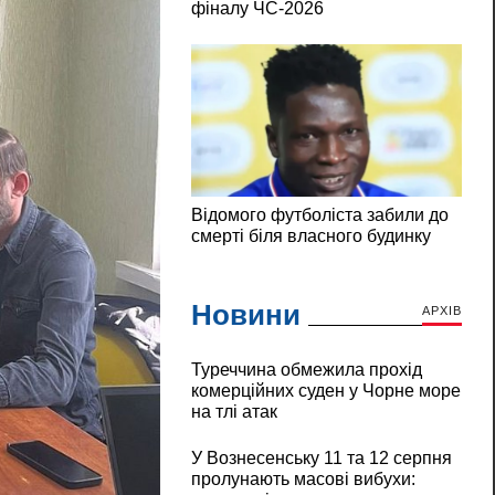
Новини
АРХІВ
Туреччина обмежила прохід
комерційних суден у Чорне море
на тлі атак
У Вознесенську 11 та 12 серпня
пролунають масові вибухи: