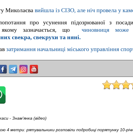
ту Миколаєва
вийшла із СІЗО, але ніч провела у кам
лопотання про усунення підозрюваної з посад
у якому зазначається, що
чиновниця може 
их свекра, свекрухи та няні.
вав
затримання начальниці міського управління спор
аси - Знам'янка (відео)
ою 4 метри: рятувальники розповіли подробиці порятунку 10-річно