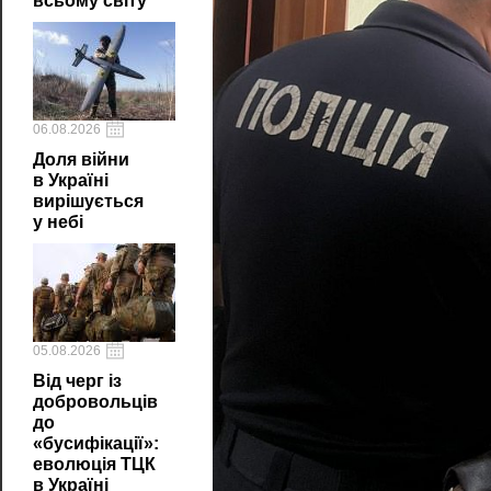
всьому світу
06.08.2026
Доля війни
в Україні
вирішується
у небі
05.08.2026
Від черг із
добровольців
до
«бусифікації»:
еволюція ТЦК
в Україні