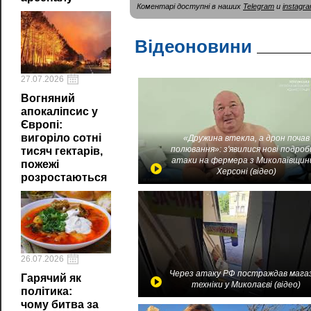
Коментарі доступні в наших
Telegram
и
instagr
Відеоновини
27.07.2026
Вогняний
апокаліпсис у
Європі:
вигоріло сотні
«Дружина втекла, а дрон почав
полювання»: з'явилися нові подроб
тисяч гектарів,
атаки на фермера з Миколаївщин
пожежі
Херсоні (відео)
розростаються
26.07.2026
Через атаку РФ постраждав мага
Гарячий як
техніки у Миколаєві (відео)
політика:
чому битва за