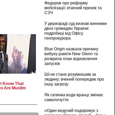
Федоров про реформу
мобілізації: етапний призов та
СЗЧ
У держзраді суд визнав винними
двох громадян України:
подробиці від Офісу
генпрокурора
Blue Origin назвала причину
вибуху ракети New Glenn та
розкрила план відновлення
запусків
ШІ не стане розумнішим за
людину: вчений попередив про
іншу загрозу
Як склянка води вранці змінює
самопочуття
«Один ведучий подорожує з