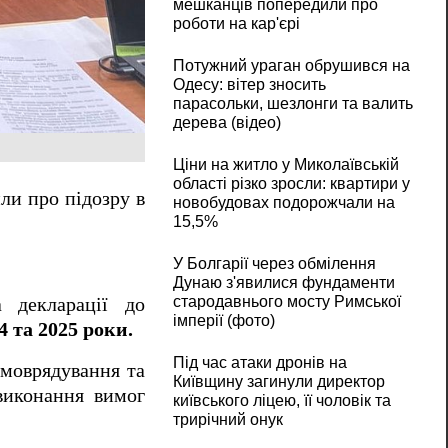
мешканців попередили про
роботи на кар'єрі
Потужний ураган обрушився на
Одесу: вітер зносить
парасольки, шезлонги та валить
дерева (відео)
Ціни на житло у Миколаївській
області різко зросли: квартири у
ли про підозру в
новобудовах подорожчали на
15,5%
У Болгарії через обмілення
Дунаю з'явилися фундаменти
стародавнього мосту Римської
 декларації до
імперії (фото)
4 та 2025 роки.
Під час атаки дронів на
амоврядування та
Київщину загинули директор
виконання вимог
київського ліцею, її чоловік та
трирічний онук