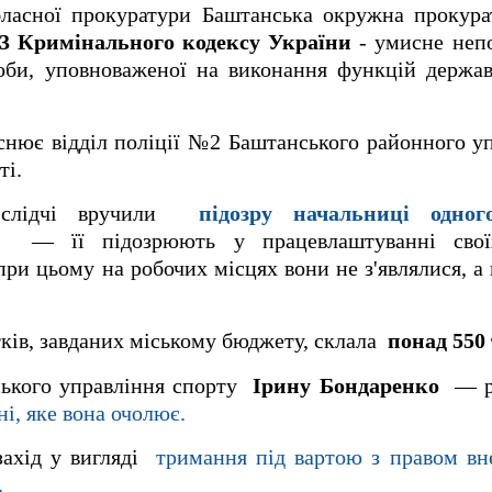
бласної прокуратури Баштанська окружна прокура
6-3 Кримінального кодексу України
- умисне непо
оби, уповноваженої на виконання функцій держав
снює відділ поліції №2 Баштанського районного уп
ті.
і слідчі вручили
підозру начальниці одног
— її підозрюють у працевлаштуванні свої
при цьому на робочих місцях вони не з'являлися, а 
итків, завданих міському бюджету, склала
понад 550 
ського управління спорту
Ірину Бондаренко
— р
і, яке вона очолює.
захід у вигляді
тримання під вартою з правом вн
.