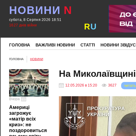
НОВИНИ
N
субота, 8 Серпня 2026 18:51
R
U
1627 днів війни
ГОЛОВНА
ВАЖЛИВІ НОВИНИ
СТАТТІ
НОВИНИ ЗВІДУС
ГОЛОВНА
НОВИНИ
На Миколаївщині
12.05.2026 в 15:20
3627
читать
Вчора
Америці
загрожує
«матір всіх
криз»: не
поздоровиться