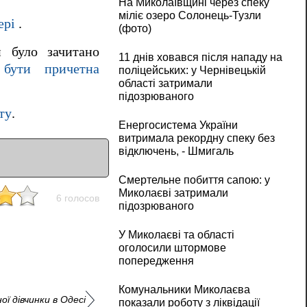
На Миколаївщині через спеку
міліє озеро Солонець-Тузли
ері
.
(фото)
и було зачитано
11 днів ховався після нападу на
бути причетна
поліцейських: у Чернівецькій
області затримали
підозрюваного
ту
.
Енергосистема України
витримала рекордну спеку без
відключень, - Шмигаль
Смертельне побиття сапою: у
Миколаєві затримали
6 голосов
підозрюваного
У Миколаєві та області
оголосили штормове
попередження
Комунальники Миколаєва
ї дівчинки в Одесі
показали роботу з ліквідації