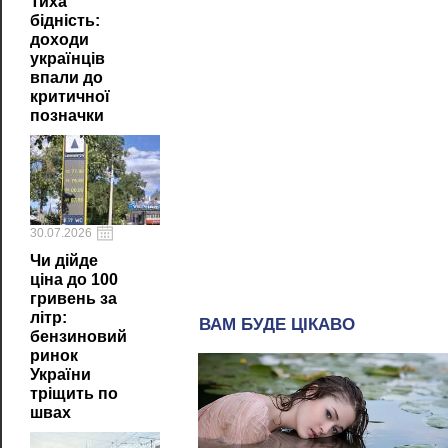
Тиха
бідність:
доходи
українців
впали до
критичної
позначки
30.07.2026
Чи дійде
ціна до 100
гривень за
літр:
бензиновий
ринок
України
тріщить по
швах