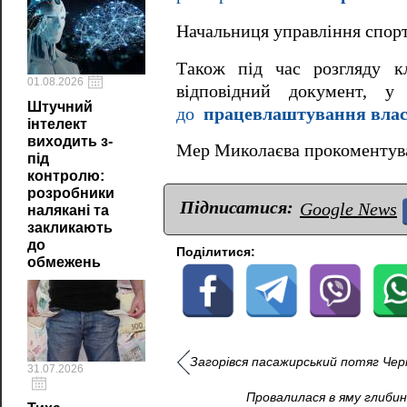
Начальниця управління спор
Також під час розгляду к
01.08.2026
відповідний документ, 
Штучний
до
працевлаштування власн
інтелект
виходить з-
Мер Миколаєва прокоменту
під
контролю:
розробники
Підписатися:
Google News
налякані та
закликають
до
Поділитися:
обмежень
Загорівся пасажирський потяг Черк
31.07.2026
Провалилася в яму глибин