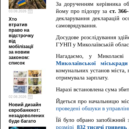
За дорученням керівника о
йому про підозру за
ст. 36
03.08.2026
декларування декларацій ос
Хто
втратив
самоврядування.
право на
відстрочку
Досудове розслідування здій
від
ГУНП у Миколаївській облас
мобілізації
за новим
Нагадаємо, у Миколаєв
законом:
Миколаївської міськради
список
комунальних установ міста, 
отримувала зарплату.
Наразі встановлена ​​сума зб
02.08.2026
Йдеться про начальницю мі
Новий дизайн
проведені обшуки в управлінн
євробанкнот:
незадоволених
Їй було обрано запобіжний 
буде багато
розмірі
832 тисячі гривень