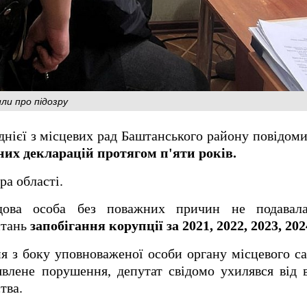
ли про підозру
нієї з місцевих рад Баштанського району повідоми
их декларацій протягом п'яти років.
ра області.
дова особа без поважних причин не подавала
итань
запобігання корупції за 2021, 2022, 2023, 202
 з боку уповноваженої особи органу місцевого с
влене порушення, депутат свідомо ухилявся від 
тва.