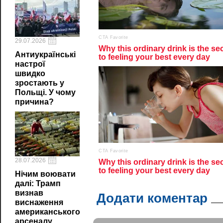
29.07.2026
Антиукраїнські
настрої
швидко
зростають у
Польщі. У чому
причина?
28.07.2026
Нічим воювати
далі: Трамп
визнав
Додати коментар
виснаження
американського
арсеналу