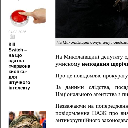
04.08.2026
На Миколаївщині депутату повідоми
Кill
Switch –
на що
На Миколаївщині депутату од
здатна
умисному
неподання щорічн
«червона
кнопка»
Про це повідомляє прокурату
для
штучного
За даними слідства, поса
інтелекту
Національного агентства з п
Незважаючи на попередження
повідомлення НАЗК про вия
антикорупційного законодавс