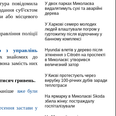
тура повідомила
У двох парках Миколаєва
видалятимуть сухі та аварійні
дання суб'єктом
дерева
и або місцевого
У Харкові семеро молодих
людей влаштували погром у
равління поліції
гуртожитку після відпочинку у
банному комплексі
о з управлінь
Hyundai влетів у дерево після
зіткнення з Citroën на проспекті
х знайомих до
в Миколаєві: утворився
вона замість них
величезний затор
У Києві протестують через
тисяч гривень.
вирубку 100-річних дубів заради
теплотраси
аніше
вже були
На ярмарку в Миколаєві Skoda
збила жінку: постраждалу
госпіталізували
есення застави у