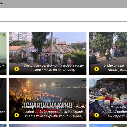
am
.
иці
и у
З'явилися нові фото та відео з місця
У Миколаєві 
нічної атаки по Миколаєву
ЛШМД, який
Міграційна криза в Європі: до 10 тисяч
У Радушному
зин
людей за добу прорвалися до Іспанії,
загиблої родин
Італія хоче закрити кордон (відео)
він служить