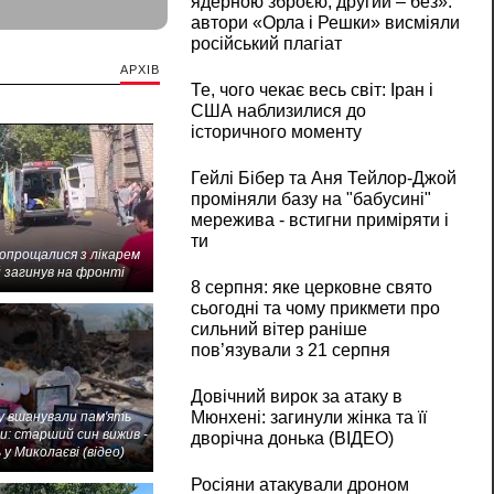
ядерною зброєю, другий – без»:
автори «Орла і Решки» висміяли
російський плагіат
АРХІВ
Те, чого чекає весь світ: Іран і
США наблизилися до
історичного моменту
Гейлі Бібер та Аня Тейлор-Джой
проміняли базу на "бабусині"
мережива - встигни приміряти і
ти
попрощалися з лікарем
 загинув на фронті
8 серпня: яке церковне свято
сьогодні та чому прикмети про
сильний вітер раніше
пов’язували з 21 серпня
Довічний вирок за атаку в
Мюнхені: загинули жінка та її
 вшанували пам'ять
и: старший син вижив -
дворічна донька (ВІДЕО)
 у Миколаєві (відео)
Росіяни атакували дроном