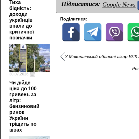
Тиха
Підписатися:
Google News
бідність:
доходи
Поділитися:
українців
впали до
критичної
позначки
У Миколаївській області лікар ВЛК 
Рос
30.07.2026
Чи дійде
ціна до 100
гривень за
літр:
бензиновий
ринок
України
тріщить по
швах