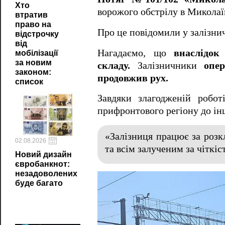
Хто
ворожого обстрілу в Миколаї
втратив
право на
Про це повідомили у залізни
відстрочку
від
Нагадаємо, що
внаслідок
мобілізації
за новим
складу.
Залізничники
опе
законом:
продовжив рух.
список
Завдяки злагодженій робот
прифронтового регіону до ін
«Залізниця працює за розкл
02.08.2026
та всім залученим за чіткіс
Новий дизайн
євробанкнот:
незадоволених
буде багато