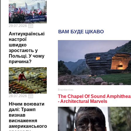
29.07.2026
Антиукраїнські
настрої
швидко
зростають у
Польщі. У чому
причина?
28.07.2026
Нічим воювати
далі: Трамп
визнав
виснаження
американського