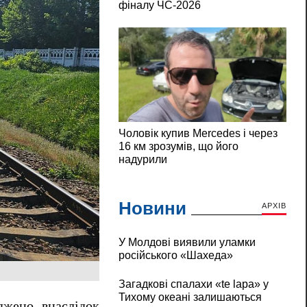
Новини
АРХІВ
У Молдові виявили уламки
російського «Шахеда»
Загадкові спалахи «te lapa» у
Тихому океані залишаються
джено внаслідок