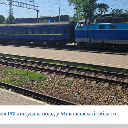
мія РФ атакувала поїзд у Миколаївській області
.