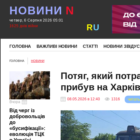
НОВИНИ
N
четвер, 6 Серпня 2026 05:01
R
U
1625 днів війни
ГОЛОВНА
ВАЖЛИВІ НОВИНИ
СТАТТІ
НОВИНИ ЗВІДУС
ГОЛОВНА
НОВИНИ
Потяг, який потр
прибув на Харкі
08.05.2026 в 12:40
1316
читать
Вчора
Від черг із
добровольців
до
«бусифікації»:
еволюція ТЦК