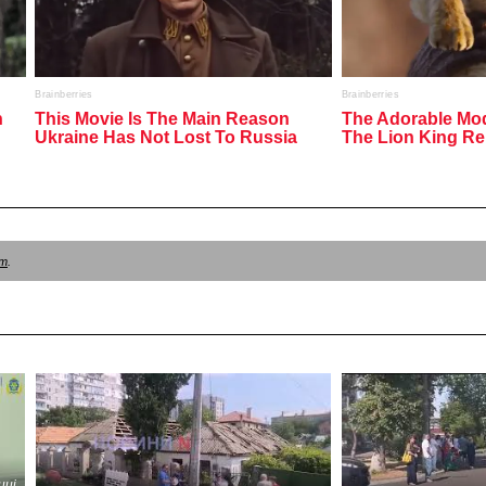
am
.
иці