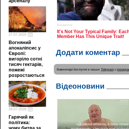
арсеналу
27.07.2026
Вогняний
апокаліпсис у
Додати коментар
Європі:
вигоріло сотні
тисяч гектарів,
пожежі
Коментарі доступні в наших
Telegram
и
instagr
розростаються
Відеоновини
26.07.2026
Гарячий як
політика:
«Дружина втекла, а дрон почав
чому битва за
полювання»: з'явилися нові подроб