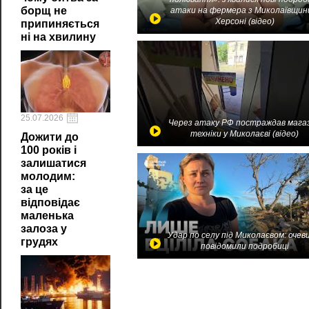
борщ не
атаки на фермера з Миколаївщин
Херсоні (відео)
припиняється
ні на хвилину
25.07.2026
Через атаку РФ постраждав мага
техніки у Миколаєві (відео)
Дожити до
100 років і
залишатися
молодим:
за це
відповідає
маленька
залоза у
Удар по селу під Миколаєвом: очев
грудях
повідомили подробиці