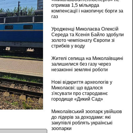
отримав 1,5 мільярда
компенсації і накопичує борги за
газ
Уродженці Миколаєва Олексій
Середа та Ксенія Байло здобули
золото чемпіонату Європи зі
стрибків у воду
Жителі селища на Миколаївщині
залишилися без газу через
незаконні земляні роботи
Нові відкриття археологів у
Миколаєві: що вдалося
з'ясувати про стародавнє
городище «Дикий Сад»
Миколаївський зоопарк увійшов
до лідерів за доходами: які
закупівлі роблять українські
зоопарки