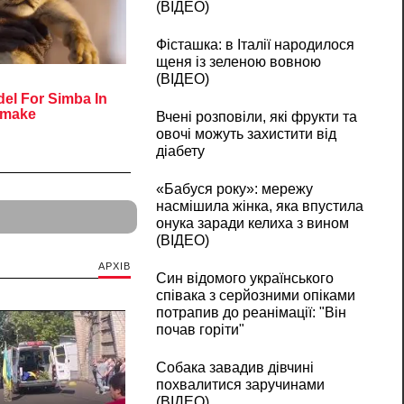
(ВІДЕО)
Фісташка: в Італії народилося
щеня із зеленою вовною
(ВІДЕО)
Вчені розповіли, які фрукти та
овочі можуть захистити від
діабету
«Бабуся року»: мережу
насмішила жінка, яка впустила
онука заради келиха з вином
(ВІДЕО)
АРХІВ
Син відомого українського
співака з серйозними опіками
потрапив до реанімації: "Він
почав горіти"
Собака завадив дівчині
похвалитися заручинами
(ВІДЕО)