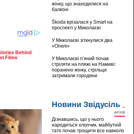
жінку, що знаходилися на
балконі
Škoda врізалася у Smart на
проспекті у Миколаєві
У Миколаєві зіткнулися два
«Опелі»
У Миколаєві п'яний почав
стріляти на пляжі на Намиві:
поранено жінку, стрільця
затримали городяни
Новини Звідусіль
АРХІВ
Дізнавшись, що у нього
народиться хлопчик, майбутній
тато почав трощити все навколо