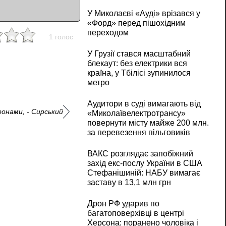
У Миколаєві «Ауді» врізався у
«Форд» перед пішохідним
переходом
1 голос
У Грузії стався масштабний
блекаут: без електрики вся
країна, у Тбілісі зупинилося
метро
Аудитори в суді вимагають від
ронами, - Сирський
«Миколаївелектротрансу»
повернути місту майже 200 млн.
за перевезення пільговиків
ВАКС розглядає запобіжний
захід екс-послу України в США
Стефанішиній: НАБУ вимагає
заставу в 13,1 млн грн
Дрон РФ ударив по
багатоповерхівці в центрі
Херсона: поранено чоловіка і