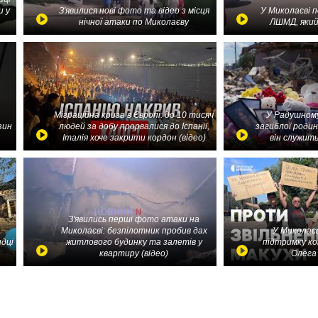
и у
З'явилися нові фото та відео з місця
У Миколаєві 
нічної атаки по Миколаєву
ЛШМД, який
Міграційна криза в Європі: до 10 тисяч
У Радушному
зин
людей за добу прорвалися до Іспанії,
загиблої родин
Італія хоче закрити кордон (відео)
він служить
З'явились перші фото атаки на
Миколаєві: безпілотник пробив дах
У Миколаєв
идці
житлового будинку та залетів у
підтримку ко
квартиру (відео)
Олега 