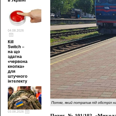
в Україні
04.08.2026
Кill
Switch –
на що
здатна
«червона
кнопка»
для
штучного
інтелекту
Потяг, який потрапив під обстріл н
03.08.2026
Потяг №101/102 «Микол