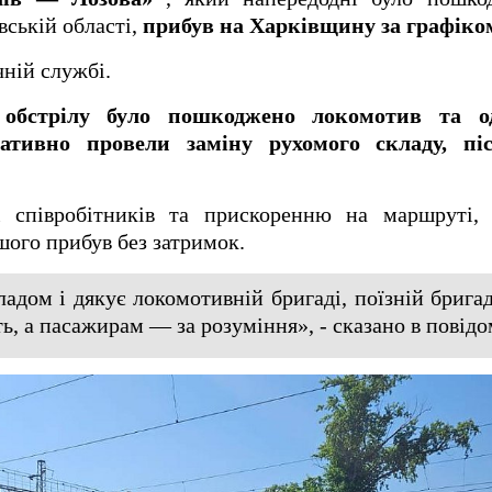
вській області,
прибув на Харківщину за графіко
чній службі.
 обстрілу було пошкоджено локомотив та о
ративно провели заміну рухомого складу, пі
і співробітників та прискоренню на маршруті, 
шого прибув без затримок.
адом і дякує локомотивній бригаді, поїзній брига
ть, а пасажирам — за розуміння», - сказано в повідо