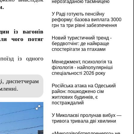
нерозгаданою таємницею
м.
У Раді готують пенсійну
реформу: базова виплата 3000
грн та три рівні забезпечення
дин із вагонів
Новий туристичний тренд -
сля чого потяг
бердвотчінг: де найкраще
спостерігати за птахами
поїзд із одного
Менеджмент, психологія та
філологія - найпопулярніші
спеціальності 2026 року
ді, диспетчерам
Російська атака на Одеський
мленні.
район: пошкоджено сім
житлових будинків, є
постраждалий
У Миколаєві пролунав вибух —
тривога тривала дві хвилини
«Миколаївоблтеплоенерго» не