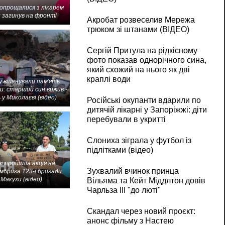
попрощалися з лікарем
 загинув на фронті
Акробат розвеселив Мережа
трюком зі штанами (ВІДЕО)
Сергій Притула на рідкісному
фото показав однорічного сина,
який схожий на нього як дві
краплі води
 вшанували пам'ять
и: старший син вижив -
 у Миколаєві (відео)
Російські окупанти вдарили по
дитячій лікарні у Запоріжжі: діти
перебували в укритті
Слониха зіграла у футбол із
підлітками (відео)
і пройшла акція на
Зухвалий вчинок принца
мбрига 123-ї бригади
Макухи (відео)
Вільяма та Кейт Міддлтон довів
Чарльза III "до люті"
Скандал через новий проєкт:
анонс фільму з Настею