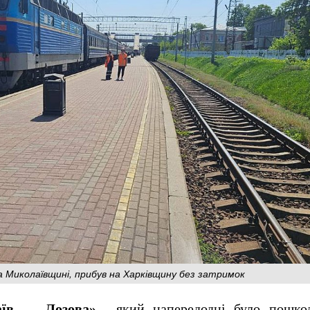
а Миколаївщині, прибув на Харківщину без затримок
аїв — Лозова»
, який напередодні було пошко