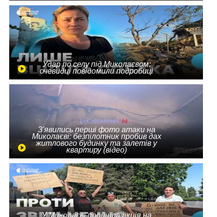
Удар по селу під Миколаєвом:
очевидці повідомили подробиці
З'явились перші фото атаки на
Миколаєві: безпілотник пробив дах
житлового будинку та залетів у
квартиру (відео)
У Миколаєві пройшла акція на