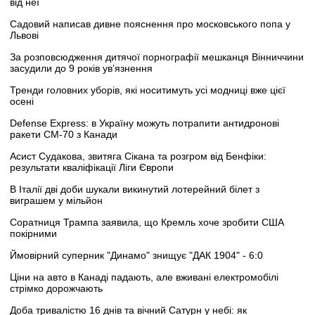
від неї
Садовий написав дивне пояснення про московського попа у
Львові
За розповсюдження дитячої порнографії мешканця Вінниччини
засудили до 9 років ув’язнення
Тренди головних уборів, які носитимуть усі модниці вже цієї
осені
Defense Express: в Україну можуть потрапити антидронові
ракети CM-70 з Канади
Асист Судакова, звитяга Сікана та розгром від Бенфіки:
результати кваліфікації Ліги Європи
В Італії дві доби шукали викинутий лотерейний білет з
виграшем у мільйон
Соратниця Трампа заявила, що Кремль хоче зробити США
покірними
Ймовірний суперник "Динамо" знищує "ДАК 1904" - 6:0
Ціни на авто в Канаді падають, але вживані електромобілі
стрімко дорожчають
Доба тривалістю 16 днів та вічний Сатурн у небі: як