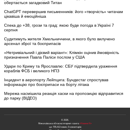
обертається загадковий Титан
ChatGPT перевершив письменників: його «творчість» читачам
цікавіша й емоційніша
Спека до +38, грози та град: якою буде погода в Україні 7
серпня
Судитимуть жителя Хмельниччини, в якого було вилучено
арсенал зброї та боєприпасів
«Нетривіальний і дієвий варіант»: Клімкін оцінив ймовірність
призначення Павла Паліси послом у США
Удари по Криму та Ярославлю: СБУ підтвердила ураження
кораблів ФСБ і великого НПЗ
Інцидент в аеропорту Лейпцига: Бундестаг спростував
інформацію про боєприпаси на борту літака
Мережа насмішила реакція хаски на пропозицію відправитися
до парку (ВІДЕО)
© 2026.
Миколаївська обласна інтернет-газета
«Новини N»
це: 705,413 новин, 0 коментарів