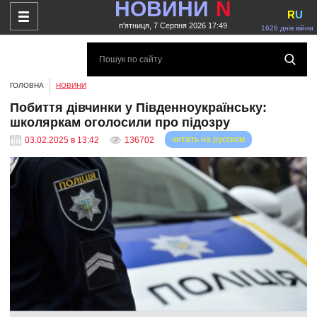
НОВИНИ
N
R
U
п'ятниця, 7 Серпня 2026 17:49
1626 днів війни
ГОЛОВНА
НОВИНИ
Побиття дівчинки у Південноукраїнську:
школяркам оголосили про підозру
читать на русском
03.02.2025 в 13:42
136702