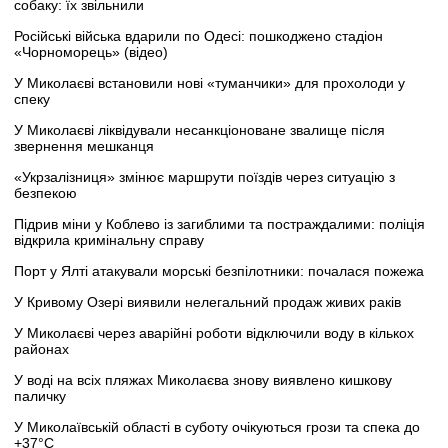
собаку: їх звільнили
Російські війська вдарили по Одесі: пошкоджено стадіон
«Чорноморець» (відео)
У Миколаєві встановили нові «туманчики» для прохолоди у
спеку
У Миколаєві ліквідували несанкціоноване звалище після
звернення мешканця
«Укрзалізниця» змінює маршрути поїздів через ситуацію з
безпекою
Підрив міни у Коблево із загиблими та постраждалими: поліція
відкрила кримінальну справу
Порт у Ялті атакували морські безпілотники: почалася пожежа
У Кривому Озері виявили нелегальний продаж живих раків
У Миколаєві через аварійні роботи відключили воду в кількох
районах
У воді на всіх пляжах Миколаєва знову виявлено кишкову
паличку
У Миколаївській області в суботу очікуються грози та спека до
+37°C