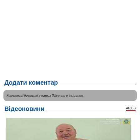
Додати коментар
Коментарі доступні в наших
Telegram
и
instagram
.
Відеоновини
АРХІВ