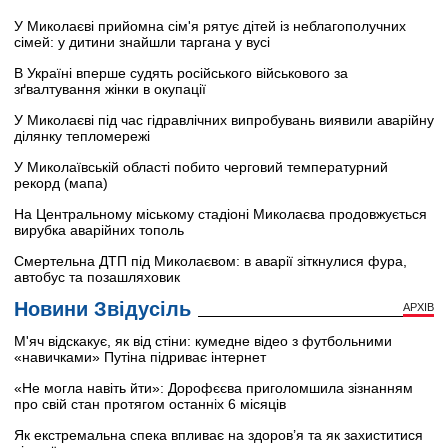
У Миколаєві прийомна сім'я рятує дітей із неблагополучних
сімей: у дитини знайшли таргана у вусі
В Україні вперше судять російського військового за
зґвалтування жінки в окупації
У Миколаєві під час гідравлічних випробувань виявили аварійну
ділянку тепломережі
У Миколаївській області побито черговий температурний
рекорд (мапа)
На Центральному міському стадіоні Миколаєва продовжується
вирубка аварійних тополь
Смертельна ДТП під Миколаєвом: в аварії зіткнулися фура,
автобус та позашляховик
Новини Звідусіль
АРХІВ
М'яч відскакує, як від стіни: кумедне відео з футбольними
«навичками» Путіна підриває інтернет
«Не могла навіть йти»: Дорофєєва приголомшила зізнанням
про свій стан протягом останніх 6 місяців
Як екстремальна спека впливає на здоров’я та як захиститися