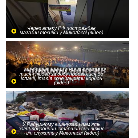
Через атаку РФ постраждав
магазин техніки у Миколаєві (відео)
Міграційна криза в Європі: до 10
тисяч людей за добу прорвалися до
Іспанії, Італія хоче закрити кордон
(відео)
У Радушному вшанували пам'ять
загиблої родини: старший син вижив
- він служить у Миколаєві (відео)