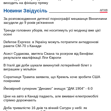
виходить на фінішну пряму
Новини Звідусіль
АРХІВ
За розповсюдження дитячої порнографії мешканця Вінниччини
засудили до 9 років ув’язнення
Тренди головних уборів, які носитимуть усі модниці вже цієї
осені
Defense Express: в Україну можуть потрапити антидронові
ракети CM-70 з Канади
Асист Судакова, звитяга Сікана та розгром від Бенфіки:
результати кваліфікації Ліги Європи
В Італії дві доби шукали викинутий лотерейний білет з
виграшем у мільйон
Соратниця Трампа заявила, що Кремль хоче зробити США
покірними
Ймовірний суперник "Динамо" знищує "ДАК 1904" - 6:0
Ціни на авто в Канаді падають, але вживані електромобілі
стрімко дорожчають
Доба тривалістю 16 днів та вічний Сатурн у небі: як