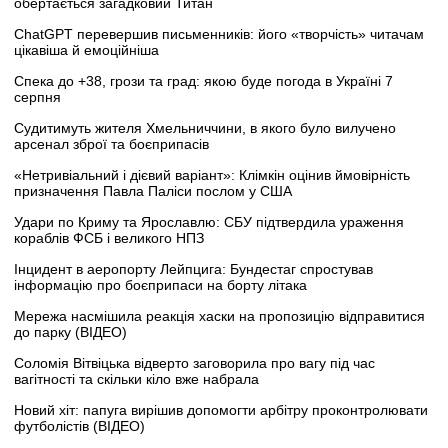
обертається загадковий Титан
ChatGPT перевершив письменників: його «творчість» читачам
цікавіша й емоційніша
Спека до +38, грози та град: якою буде погода в Україні 7
серпня
Судитимуть жителя Хмельниччини, в якого було вилучено
арсенал зброї та боєприпасів
«Нетривіальний і дієвий варіант»: Клімкін оцінив ймовірність
призначення Павла Паліси послом у США
Удари по Криму та Ярославлю: СБУ підтвердила ураження
кораблів ФСБ і великого НПЗ
Інцидент в аеропорту Лейпцига: Бундестаг спростував
інформацію про боєприпаси на борту літака
Мережа насмішила реакція хаски на пропозицію відправитися
до парку (ВІДЕО)
Соломія Вітвіцька відверто заговорила про вагу під час
вагітності та скільки кіло вже набрала
Новий хіт: папуга вирішив допомогти арбітру проконтролювати
футболістів (ВІДЕО)