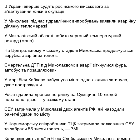
В Україні вперше судять російського військового за
зґвалтування жінки в окупації
У Миколаєві під час гідравлічних випробувань виявили аварійну
ділянку тепломережі
У Миколаївській області побито черговий температурний
рекорд (мапа)
На Центральному міському стадіоні Миколаєва продовжується
вирубка аварійних тополь
Смертельна ДТП під Миколаєвом: в аварії зіткнулися фура,
автобус та позашляховик
У морі біля Коблево вибухнула міна: одна людина загинула,
двоє постраждали
Росія вдарила дроном по ринку на Сумщині: 10 людей
поранено, двоє — у важкому стані
СБУ затримала у Миколаєві двох агентів РФ, які наводили
ракетні удари по місту
У Чорноморську співробітники ТЦК затримали полковника СБУ
та забрали 55 тисяч гривень, — ЗМІ
Коли відкриють проїзд 6-ою Слобідською у Миколаєві: ремонт