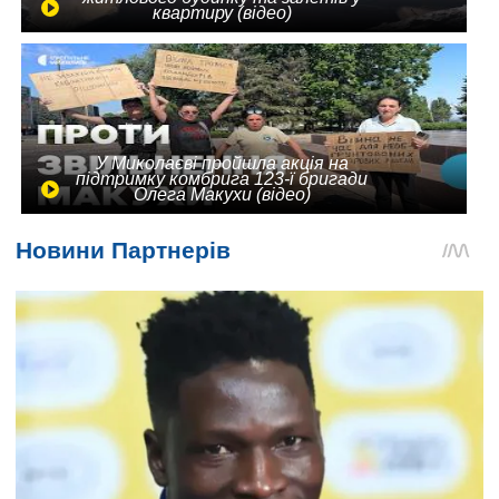
квартиру (відео)
У Миколаєві пройшла акція на
підтримку комбрига 123-ї бригади
Олега Макухи (відео)