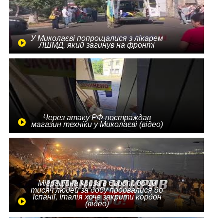
У Миколаєві попрощалися з лікарем
ЛШМД, який загинув на фронті
Через атаку РФ постраждав
магазин техніки у Миколаєві (відео)
Міграційна криза в Європі: до 10
тисяч людей за добу прорвалися до
Іспанії, Італія хоче закрити кордон
(відео)