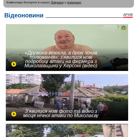
Коментарі доступні в наших
Telegram
и
instagram
.
Відеоновини
АРХІВ
«Дружина втекла, а дрон почав
полювання»: з'явилися нові
подробиці атаки на фермера з
Миколаївщини у Херсоні (відео)
З'явилися нові фото та відео з
місця нічної атаки по Миколаєву