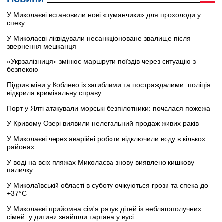
У Миколаєві встановили нові «туманчики» для прохолоди у
спеку
У Миколаєві ліквідували несанкціоноване звалище після
звернення мешканця
«Укрзалізниця» змінює маршрути поїздів через ситуацію з
безпекою
Підрив міни у Коблево із загиблими та постраждалими: поліція
відкрила кримінальну справу
Порт у Ялті атакували морські безпілотники: почалася пожежа
У Кривому Озері виявили нелегальний продаж живих раків
У Миколаєві через аварійні роботи відключили воду в кількох
районах
У воді на всіх пляжах Миколаєва знову виявлено кишкову
паличку
У Миколаївській області в суботу очікуються грози та спека до
+37°C
У Миколаєві прийомна сім'я рятує дітей із неблагополучних
сімей: у дитини знайшли таргана у вусі