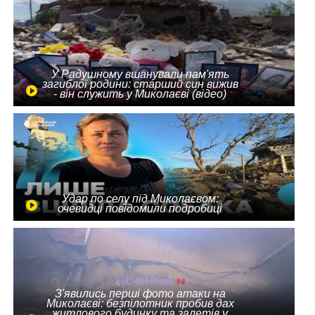
У Радушному вшанували пам'ять
загиблої родини: старший син вижив
- він служить у Миколаєві (відео)
Удар по селу під Миколаєвом:
очевидці повідомили подробиці
З'явились перші фото атаки на
Миколаєві: безпілотник пробив дах
житлового будинку та залетів у