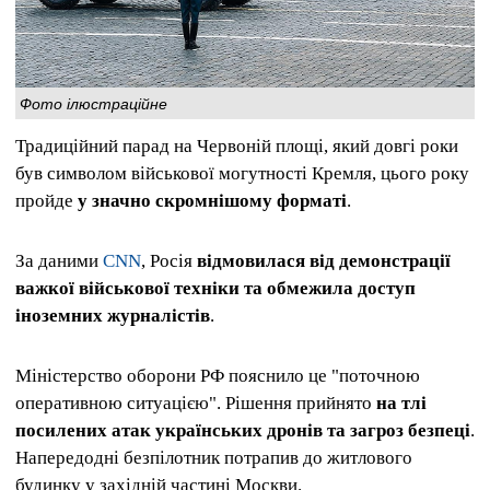
Фото ілюстраційне
Традиційний парад на Червоній площі, який довгі роки
був символом військової могутності Кремля, цього року
пройде
у значно скромнішому форматі
.
За даними
CNN
, Росія
відмовилася від демонстрації
важкої військової техніки та обмежила доступ
іноземних журналістів
.
Міністерство оборони РФ пояснило це "поточною
оперативною ситуацією". Рішення прийнято
на тлі
посилених атак українських дронів та загроз безпеці
.
Напередодні безпілотник потрапив до житлового
будинку у західній частині Москви.