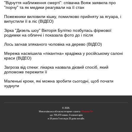
"Відчуття наближення смерті": співачка Вояж заявила про
"порчу" та як медики реагували на її стан
Пожежники виловили кішку, помилково прийняту за ягуара, і
випустили її в ліс (ВІДЕО)
Зірка "Дизель шоу" Вікторія Булітко позбулась фірмової
родимки на обличчі і показала фото до і після
Лось загнав зляканого чоловіка на дерево (ВІДЕО)
Мережа насмішила «пікантна» крадіжка у російському салоні
краси (ВІДЕО)
Загроза від спеки: лікарка назвала дієвий спосіб, який
допоможе пережити її
Маленькі кроки, які можна зробити сьогодні, щоб почати
худнути
© 2026.
Миколаївська обласна інтернет-газета
«Новини N»
це: 705,470 новин, 0 коментарів
и 19 років 5 місяців 25 днів онлайн.