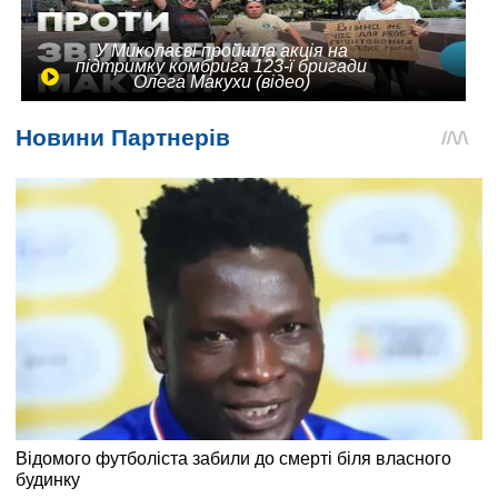
У Миколаєві пройшла акція на
підтримку комбрига 123-ї бригади
Олега Макухи (відео)