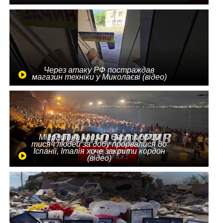
Через атаку РФ постраждав
магазин техніки у Миколаєві (відео)
Міграційна криза в Європі: до 10
тисяч людей за добу прорвалися до
Іспанії, Італія хоче закрити кордон
(відео)