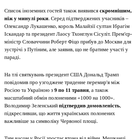
Список іноземних гостей також виявився
скромнішим,
ніж у минулі роки
. Серед підтверджених учасників –
Олександр Лукашенко, король Малайзії султан Ібрагім
Іскандар та президент Лаосу Тхонглун Сісуліт. Прем'єр-
міністр Словаччини Роберт Фіцо прибув до Москви для
зустрічі з Путіним, але заявив, що не братиме участі у
параді.
На тлі святкувань президент США Дональд Трамп
повідомив про узгоджене триденне перемир'я між
Росією та Україною з
9 по 11 травня
, а також
масштабний обмін полоненими «1000 на 1000».
Володимир Зеленський
підтвердив домовленість
,
підкресливши, що життя українських полонених
важливіше за символіку Червоної площі.
Тим часом у Росії зростає втома від війни. Мешканці