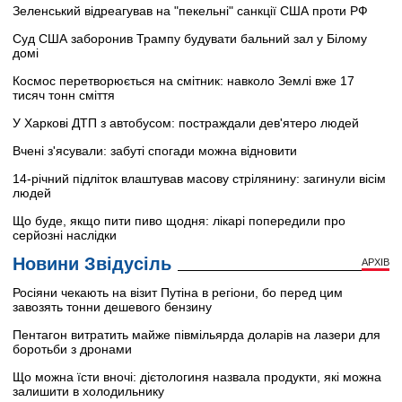
Зеленський відреагував на "пекельні" санкції США проти РФ
Суд США заборонив Трампу будувати бальний зал у Білому
домі
Космос перетворюється на смітник: навколо Землі вже 17
тисяч тонн сміття
У Харкові ДТП з автобусом: постраждали дев'ятеро людей
Вчені з'ясували: забуті спогади можна відновити
14-річний підліток влаштував масову стрілянину: загинули вісім
людей
Що буде, якщо пити пиво щодня: лікарі попередили про
серйозні наслідки
Новини Звідусіль
АРХІВ
Росіяни чекають на візит Путіна в регіони, бо перед цим
завозять тонни дешевого бензину
Пентагон витратить майже півмільярда доларів на лазери для
боротьби з дронами
Що можна їсти вночі: дієтологиня назвала продукти, які можна
залишити в холодильнику