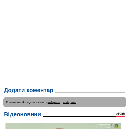
Додати коментар
Коментарі доступні в наших
Telegram
и
instagram
.
Відеоновини
АРХІВ