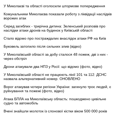
У Миколаєві та області оголосили штормове попередження
Комунальники Миколаєва показали роботу з ліквідації наслідків
ворожих атак
Серед загиблих - трирічна дитина: Зеленський розповів про
наслідки атаки дронів на будинок у Київській області
Стало відомо про постраждалих внаслідок атаки РФ на Київ
Буковель затопило після сильних злив (відео)
У Миколаївській області за добу сталося 48 пожеж, дві з них -
через обстріл
Дрони атакували два НПЗ у Росії: що відомо (фото, відео)
У Миколаївській області не працюють лінії 101 та 112: ДСНС
назвала альтернативний номер. ОНОВЛЕНО
Ворог атакував чотири регіони України: загинуло троє людей, є
руйнування та пожежі (фото, відео)
Атака БПЛА на Миколаївську область: пошкоджено цивільне
судно та автомобіль
Вчені знайшли молоток із слонової кістки віком 500 000 років