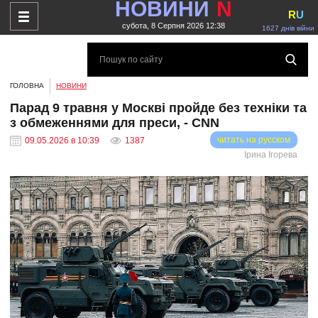
НОВИНИ
N
R
U
субота, 8 Серпня 2026 12:38
1627 днів війни
ГОЛОВНА
НОВИНИ
Парад 9 травня у Москві пройде без техніки та
з обмеженнями для преси, - CNN
читать на русском
09.05.2026 в 10:39
1387
Ірина Ігорева