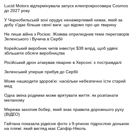
Lucid Motors відтермінувала запуск електрокросовера Cosmos
до 2027 року
У Чорнобильській зоні орудує ненажерливий хижак, який за
добу з’їдає більше своєї ваги: що відомо про цю тварину
Не лише війна з Росією: Жовква оприлюднив теми переговорів
Зеленського і Вучича в Сербії
Корейський виробник чипів інвестує $38 млрд, щоб удвічі
збільшити обсяги виробництва
Російський дрон атакував лікарню в Херсоні: є постраждалі
Зеленський уперше прибув до Сербії
Може нашкодити здоров'ю: наскільки небезпечно їсти старий
мед
Одна зміна родимки може врятувати життя: як розпізнати
меланому
Мережа захопив бобер, який знає правила дорожнього руху
(ВІДЕО)
Гайтана показала рідкісне фото з 9-річною підрослою донькою
на пляжі: який вигляд має Сапфір-Ніколь