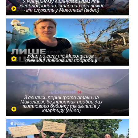
У Радушному вшанували пам'ять
загиблої родини: старший син вижив
- він служить у Миколаєві (відео)
Удар по селу під Миколаєвом:
очевидці повідомили подробиці
З'явились перші фото атаки на
Миколаєві: безпілотник пробив дах
житлового будинку та залетів у
квартиру (відео)