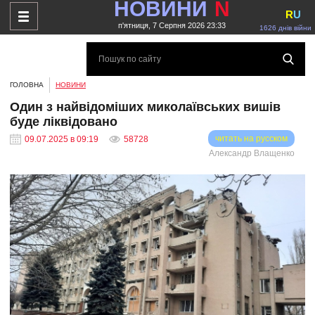
НОВИНИ
N
R
U
п'ятниця, 7 Серпня 2026 23:33
1626 днів війни
ГОЛОВНА
НОВИНИ
Один з найвідоміших миколаївських вишів
буде ліквідовано
читать на русском
09.07.2025 в 09:19
58728
Александр Влащенко