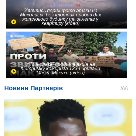
З'явились перші фото атаки на
Миколаєві: безпілотник пробив дах
житлового будинку та залетів у
квартиру (відео)
У Миколаєві пройшла акція на
підтримку комбрига 123-ї бригади
Олега Макухи (відео)