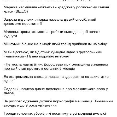
Мережа насмішила «пікантна» крадіжка у російському салоні
краси (ВІДЕО)
Загроза від спеки: лікарка назвала дієвий спосіб, який
допоможе пережити її
Маленькі кроки, які можна зробити сьогодні, щоб почати
худнути
Мінісумки більше не в моді: який тренд прийшов їм на зміну
М'яч відскакує, як від стіни: кумедне відео з футбольними
«навичками» Путіна підриває інтернет
«Не могла навіть йти»: Дорофєєва приголомшила зізнанням
про свій стан протягом останніх 6 місяців
Як екстремальна спека впливає на здоров’я та як захиститися
від неї
Садовий написав дивне пояснення про московського попа у
Львові
За розповсюдження дитячої порнографії мешканця Вінниччини
засудили до 9 років ув’язнення
Тренди головних уборів, які носитимуть усі модниці вже цієї