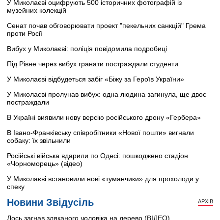
У Миколаєві оцифрують 500 історичних фотографій із
музейних колекцій
Сенат почав обговорювати проект "пекельних санкцій" Грема
проти Росії
Вибух у Миколаєві: поліція повідомила подробиці
Під Рівне через вибух гранати постраждали студенти
У Миколаєві відбудеться забіг «Біжу за Героїв України»
У Миколаєві пролунав вибух: одна людина загинула, ще двоє
постраждали
В Україні виявили нову версію російського дрону «Гербера»
В Івано-Франківську співробітники «Нової пошти» вигнали
собаку: їх звільнили
Російські війська вдарили по Одесі: пошкоджено стадіон
«Чорноморець» (відео)
У Миколаєві встановили нові «туманчики» для прохолоди у
спеку
Новини Звідусіль
АРХІВ
Лось загнав зляканого чоловіка на дерево (ВІДЕО)