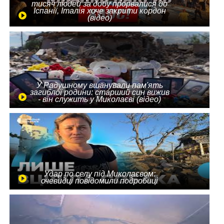
тисяч людей за добу прорвалися до
Іспанії, Італія хоче закрити кордон
(відео)
У Радушному вшанували пам'ять
загиблої родини: старший син вижив
- він служить у Миколаєві (відео)
Удар по селу під Миколаєвом:
очевидці повідомили подробиці