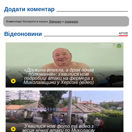
Додати коментар
Коментарі доступні в наших
Telegram
и
instagram
.
Відеоновини
АРХІВ
«Дружина втекла, а дрон почав
полювання»: з'явилися нові
подробиці атаки на фермера з
Миколаївщини у Херсоні (відео)
З'явилися нові фото та відео з
місця нічної атаки по Миколаєву