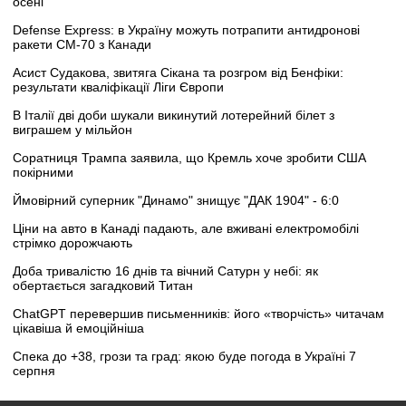
осені
Defense Express: в Україну можуть потрапити антидронові
ракети CM-70 з Канади
Асист Судакова, звитяга Сікана та розгром від Бенфіки:
результати кваліфікації Ліги Європи
В Італії дві доби шукали викинутий лотерейний білет з
виграшем у мільйон
Соратниця Трампа заявила, що Кремль хоче зробити США
покірними
Ймовірний суперник "Динамо" знищує "ДАК 1904" - 6:0
Ціни на авто в Канаді падають, але вживані електромобілі
стрімко дорожчають
Доба тривалістю 16 днів та вічний Сатурн у небі: як
обертається загадковий Титан
ChatGPT перевершив письменників: його «творчість» читачам
цікавіша й емоційніша
Спека до +38, грози та град: якою буде погода в Україні 7
серпня