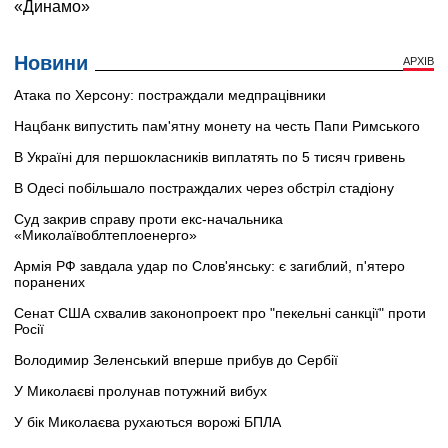
Новини
АРХІВ
Атака по Херсону: постраждали медпрацівники
Нацбанк випустить пам'ятну монету на честь Папи Римського
В Україні для першокласників виплатять по 5 тисяч гривень
В Одесі побільшало постраждалих через обстріл стадіону
Суд закрив справу проти екс-начальника
«Миколаївоблтеплоенерго»
Армія РФ завдала удар по Слов'янську: є загиблий, п'ятеро
поранених
Сенат США схвалив законопроект про "пекельні санкції" проти
Росії
Володимир Зеленський вперше прибув до Сербії
У Миколаєві пролунав потужний вибух
У бік Миколаєва рухаються ворожі БПЛА