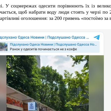
ні. У соцмережах одесити порівнюють їх із вели
чається, щоб набрати воду люди стоять у черзі по 2
ртівливі оголошення: за 200 гривень «постоїмо за в