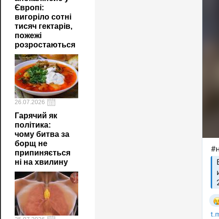
Європі:
вигоріло сотні
тисяч гектарів,
пожежі
розростаються
26.07.2026
Гарячий як
політика:
чому битва за
борщ не
припиняється
ні на хвилину