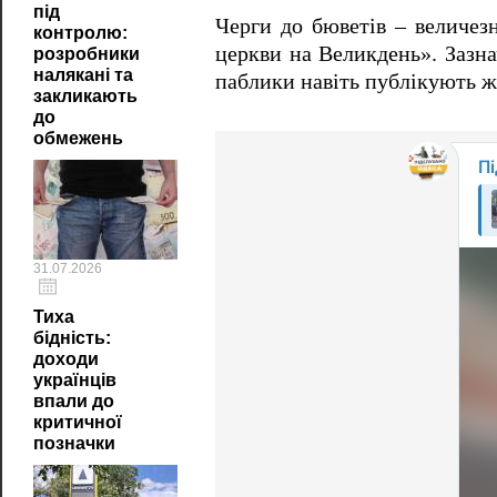
під
Черги до бюветів – величез
контролю:
церкви на Великдень». Зазна
розробники
налякані та
паблики навіть публікують жа
закликають
до
обмежень
31.07.2026
Тиха
бідність:
доходи
українців
впали до
критичної
позначки