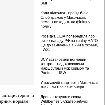
ЗМІ
Коли відкриють проїзд 6-ою
Слобідською у Миколаєві:
ремонт виходить на фінішну
пряму
Розвідка США попередила про
ризик нападу РФ на країну НАТО
ще до закінчення війни в Україні,
- WSJ
ЗСУ встановили вогневий
контроль над ключовими
маршрутами між Кримом та
Росією, — ISW
У палаючій квартирі в Миколаєві
знайшли тіло пенсіонера
 автоцистерни з
Дрони атакували склад
тарним нормам.
Wildberries у Єкатеринбурзі