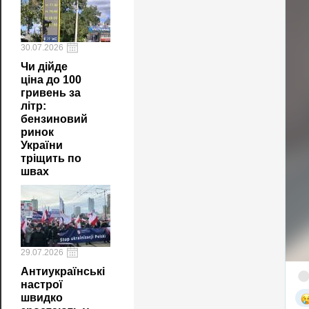
30.07.2026
Чи дійде
ціна до 100
гривень за
літр:
бензиновий
ринок
України
тріщить по
швах
29.07.2026
Антиукраїнські
настрої
швидко