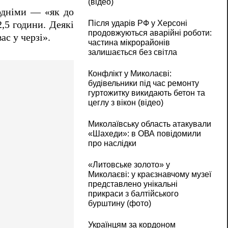
(відео)
кодніми — «як до
Після ударів РФ у Херсоні
,5 години. Деякі
продовжуються аварійні роботи:
ас у черзі».
частина мікрорайонів
залишається без світла
Конфлікт у Миколаєві:
будівельники під час ремонту
гуртожитку викидають бетон та
цеглу з вікон (відео)
Миколаївську область атакували
«Шахеди»: в ОВА повідомили
про наслідки
«Литовське золото» у
Миколаєві: у краєзнавчому музеї
представлено унікальні
прикраси з балтійського
бурштину (фото)
Українцям за кордоном