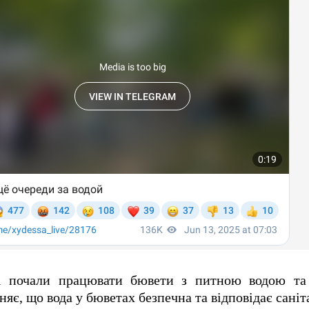
ті почали працювати бювети з питною водою та
няє, що вода у бюветах безпечна та відповідає сані