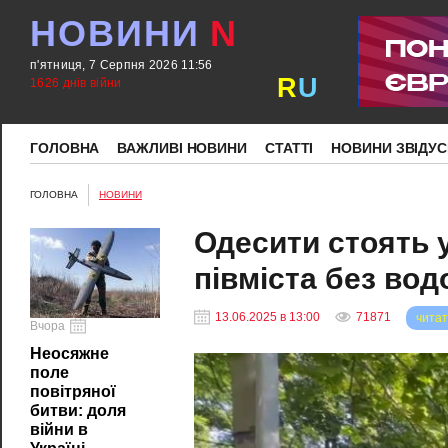
НОВИНИ
N
п'ятниця, 7 Серпня 2026 11:56
R
U
1626 днів війни
ГОЛОВНА
ВАЖЛИВІ НОВИНИ
СТАТТІ
НОВИНИ ЗВІДУС
ГОЛОВНА
НОВИНИ
Одесити стоять у
півміста без во
13.06.2025 в 13:00
71871
читат
Вчора
Неосяжне
поле
повітряної
битви: доля
війни в