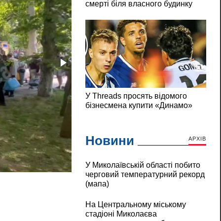
Новини
АРХІВ
У Миколаївській області побито
Одесити стоять у чергах за водою по 2,5
черговий температурний рекорд
(мапа)
На Центральному міському
стадіоні Миколаєва