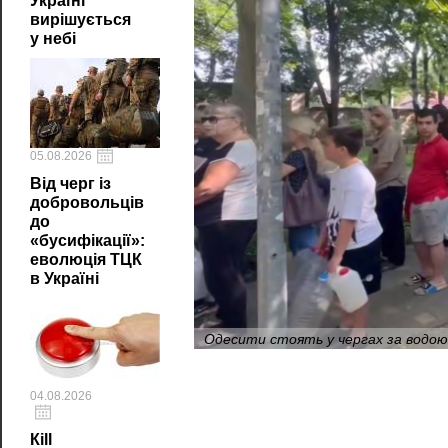
Україні
вирішується
у небі
05.08.2026
Від черг із
добровольців
до
«бусифікації»:
еволюція ТЦК
в Україні
Одесити стоять у чергах за водою 
04.08.2026
Кill