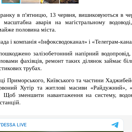
ранку в п'ятницю, 13 червня, вишиковуються в чер
масштабна аварія на магістральному водоводі
майже половина міста.
лада і компанія «Інфоксводоканал» і «Телеграм-кана
 пошкоджено залізобетонний напірний водопровід
ловами фахівців, ремонт таких ділянок займає біл
стикових трубах.
і Приморського, Київського та частини Хаджибейс
воний Хутір та житлові масиви «Райдужний», «
. Щоб зменшити навантаження на систему, водо
станцій.