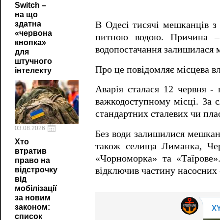
Switch –
на що
здатна
В Одесі тисячі мешканців з 
«червона
питною водою. Причина – 
кнопка»
водопостачання залишилася 
для
штучного
Про це повідомляє місцева в
інтелекту
Аварія сталася 12 червня -
важкодоступному місці. За с
стандартних сталевих чи пла
03.08.2026
Без води залишилися мешканц
Хто
також селища Лиманка, Чер
втратив
«Чорноморка» та «Таїрове»
право на
відстрочку
відключив частину насосних 
від
мобілізації
за новим
законом:
список