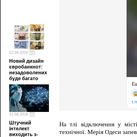
02.08.2026
Новий дизайн
євробанкнот:
незадоволених
буде багато
01.08.2026
Штучний
На тлі відключення у міс
інтелект
технічної. Мерія Одеси запев
виходить з-