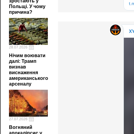
зростають у
Польщі. У чому
причина?
28.07.2026
Нічим воювати
далі: Трамп
визнав
виснаження
американського
арсеналу
27.07.2026
Вогняний
апокаліпсис у