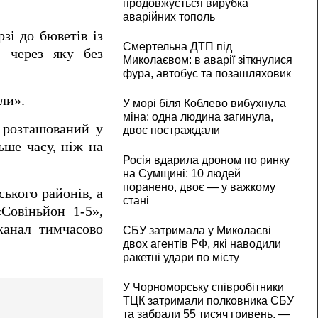
продовжується вирубка
аварійних тополь
зі до бюветів із
Смертельна ДТП під
, через яку без
Миколаєвом: в аварії зіткнулися
фура, автобус та позашляховик
ли».
У морі біля Коблево вибухнула
міна: одна людина загинула,
, розташований у
двоє постраждали
ьше часу, ніж на
Росія вдарила дроном по ринку
на Сумщині: 10 людей
поранено, двоє — у важкому
ького районів, а
стані
Совіньйон 1-5»,
канал тимчасово
СБУ затримала у Миколаєві
двох агентів РФ, які наводили
ракетні удари по місту
У Чорноморську співробітники
ТЦК затримали полковника СБУ
та забрали 55 тисяч гривень, —