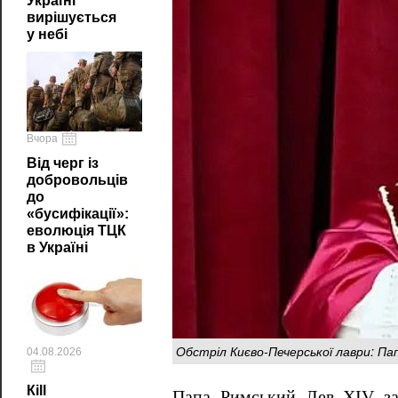
Україні
вирішується
у небі
Вчора
Від черг із
добровольців
до
«бусифікації»:
еволюція ТЦК
в Україні
Обстріл Києво-Печерської лаври: Па
04.08.2026
Кill
Папа Римський Лев XIV за