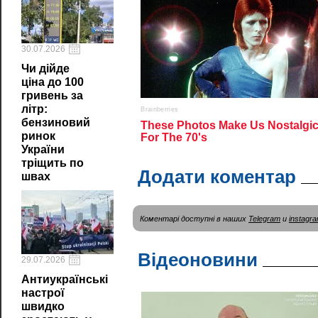
30.07.2026
Чи дійде
ціна до 100
гривень за
літр:
бензиновий
ринок
України
тріщить по
Додати коментар
швах
Коментарі доступні в наших
Telegram
и
instagr
Відеоновини
29.07.2026
Антиукраїнські
настрої
швидко