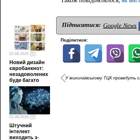
Також повідомлялося,
як виг
Підписатися:
Google News
Поділитися:
02.08.2026
Новий дизайн
євробанкнот:
незадоволених
У миколаївському ТЦК проведуть с
буде багато
01.08.2026
Штучний
інтелект
виходить з-