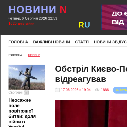
НОВИНИ
N
четвер, 6 Серпня 2026 22:53
R
U
1625 днів війни
ГОЛОВНА
ВАЖЛИВІ НОВИНИ
СТАТТІ
НОВИНИ ЗВІДУС
ГОЛОВНА
НОВИНИ
Обстріл Києво-П
відреагував
17.06.2026 в 19:04
1886
читать
Сьогодні
Неосяжне
поле
повітряної
битви: доля
війни в