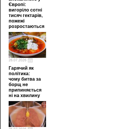
Європі:
вигоріло сотні
тисяч гектарів,
пожежі
розростаються
26.07.2026
Гарячий як
політика:
чому битва за
борщ не
припиняється
ні на хвилину