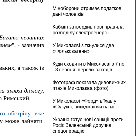
Міноборони отримає податкові
дані чоловіків
Кабмін затвердив нові правила
розподілу електроенергії
 Багато невинних
огнем
", - зазначив
У Миколаєві зіткнулися два
«Фольксвагени»
Куди сходити в Миколаєві з 7 по
ьких, а також із
13 серпня: перелік заходів
Фотограф показала дивовижних
птахів Миколаєва (фото)
и шляхи діалогу,
па Римський.
У Миколаєві «Форд» в'їхав у
«Сузукі», виїжджаючи на міст
го обстрілу, вже
Україна готує нові санкції проти
су може зайняти
Росії: Зеленський доручив
спецоперацію