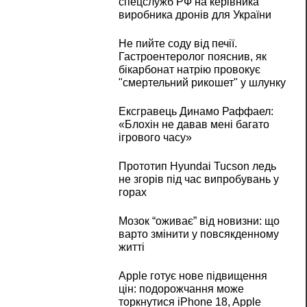
спецслужб РФ на керівника
виробника дронів для України
Не пийте соду від печії.
Гастроентеролог пояснив, як
бікарбонат натрію провокує
"смертельний рикошет" у шлунку
Ексгравець Динамо Раффаел:
«Блохін не давав мені багато
ігрового часу»
Прототип Hyundai Tucson ледь
не згорів під час випробувань у
горах
Мозок “оживає” від новизни: що
варто змінити у повсякденному
житті
Apple готує нове підвищення
цін: подорожчання може
торкнутися iPhone 18, Apple