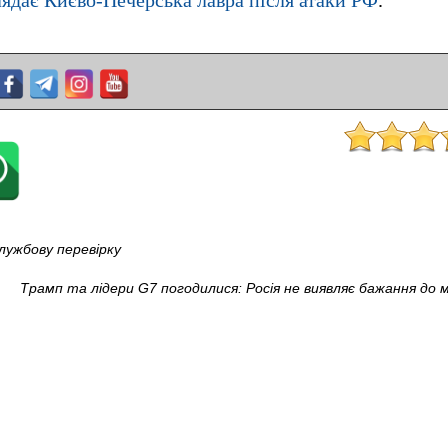
лядає Києво-Печерська лавра після атаки РФ
.
лужбову перевірку
Трамп та лідери G7 погодилися: Росія не виявляє бажання до 