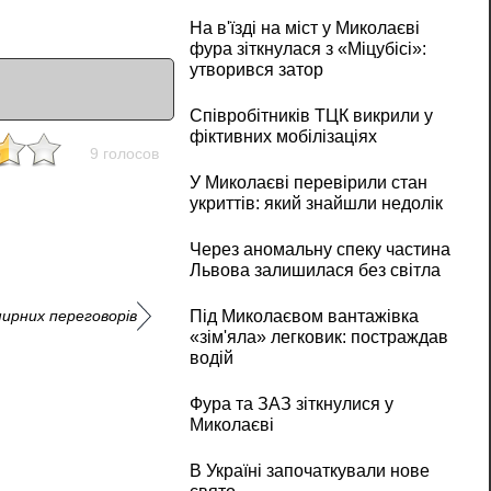
На в'їзді на міст у Миколаєві
фура зіткнулася з «Міцубісі»:
утворився затор
Співробітників ТЦК викрили у
фіктивних мобілізаціях
9 голосов
У Миколаєві перевірили стан
укриттів: який знайшли недолік
Через аномальну спеку частина
Львова залишилася без світла
мирних переговорів
Під Миколаєвом вантажівка
«зім'яла» легковик: постраждав
водій
Фура та ЗАЗ зіткнулися у
Миколаєві
В Україні започаткували нове