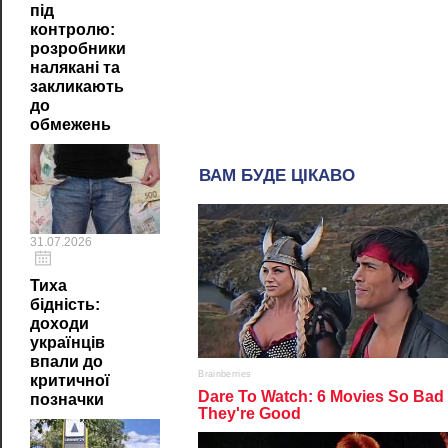
під
контролю:
розробники
налякані та
закликають
до
обмежень
31.07.2026
Тиха
бідність:
доходи
українців
впали до
критичної
позначки