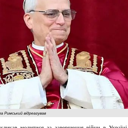
па Римський відреагував
кликав молитися за завершення війни в Україн