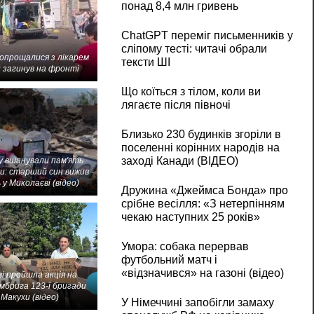
понад 8,4 млн гривень
ChatGPT переміг письменників у
сліпому тесті: читачі обрали
попрощалися з лікарем
тексти ШІ
 загинув на фронті
Що коїться з тілом, коли ви
лягаєте після півночі
Близько 230 будинків згоріли в
поселенні корінних народів на
заході Канади (ВІДЕО)
 вшанували пам'ять
и: старший син вижив -
 у Миколаєві (відео)
Дружина «Джеймса Бонда» про
срібне весілля: «З нетерпінням
чекаю наступних 25 років»
Умора: собака перервав
футбольний матч і
«відзначився» на газоні (відео)
і пройшла акція на
мбрига 123-ї бригади
Макухи (відео)
У Німеччині запобігли замаху