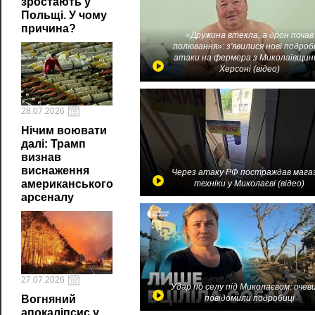
зростають у
Польщі. У чому
причина?
«Дружина втекла, а дрон почав
полювання»: з'явилися нові подроб
атаки на фермера з Миколаївщин
Херсоні (відео)
28.07.2026
Нічим воювати
далі: Трамп
визнав
виснаження
Через атаку РФ постраждав мага
американського
техніки у Миколаєві (відео)
арсеналу
27.07.2026
Удар по селу під Миколаєвом: очев
Вогняний
повідомили подробиці
апокаліпсис у