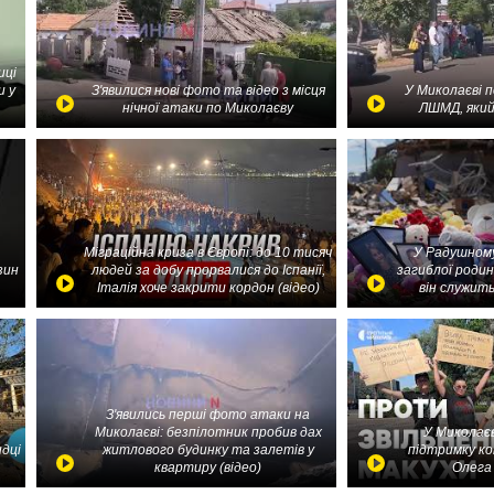
иці
и у
З'явилися нові фото та відео з місця
У Миколаєві 
нічної атаки по Миколаєву
ЛШМД, який
Міграційна криза в Європі: до 10 тисяч
У Радушному
зин
людей за добу прорвалися до Іспанії,
загиблої родин
Італія хоче закрити кордон (відео)
він служить
З'явились перші фото атаки на
Миколаєві: безпілотник пробив дах
У Миколаєв
идці
житлового будинку та залетів у
підтримку ко
квартиру (відео)
Олега 