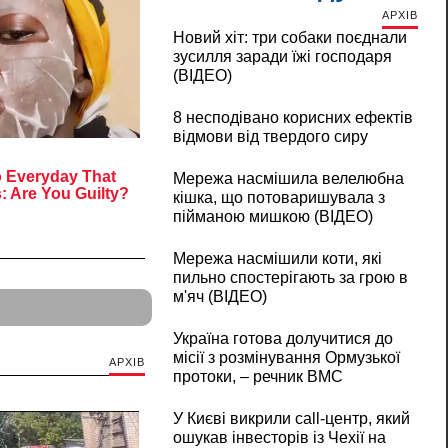
АРХІВ
Новий хіт: три собаки поєднали
зусилля заради їжі господаря
(ВІДЕО)
8 несподівано корисних ефектів
відмови від твердого сиру
Мережа насмішила велелюбна
кішка, що потоваришувала з
пійманою мишкою (ВІДЕО)
Мережа насмішили коти, які
пильно спостерігають за грою в
м'яч (ВІДЕО)
Україна готова долучитися до
місії з розмінування Ормузької
АРХІВ
протоки, – речник ВМС
У Києві викрили call-центр, який
ошукав інвесторів із Чехії на