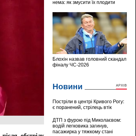
Новини
АРХІВ
Постріли в центрі Кривого Рогу:
є поранений, стрілець втік
ДТП з фурою під Миколаєвом:
водій легковика загинув,
пасажирка у тяжкому стані
і
після обстрілу