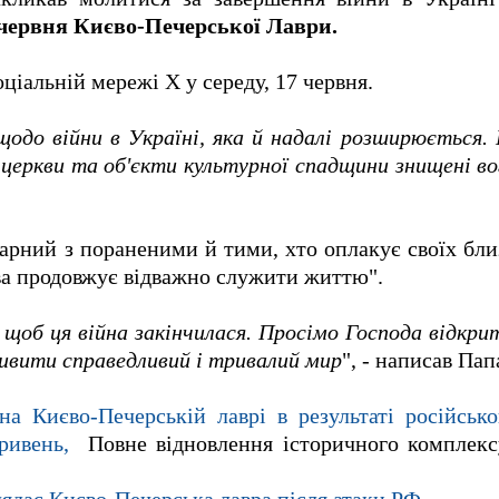
червня Києво-Печерської Лаври.
оціальній мережі X у середу, 17 червня.
щодо війни в Україні, яка й надалі розширюється.
церкви та об'єкти культурної спадщини знищені в
арний з пораненими й тими, хто оплакує своїх близ
ва продовжує відважно служити життю".
 щоб ця війна закінчилася. Просімо Господа відкрит
ивити справедливий і тривалий мир
", - написав Па
ана Києво-Печерській лаврі в результаті російсько
ривень
,
Повне відновлення історичного комплек