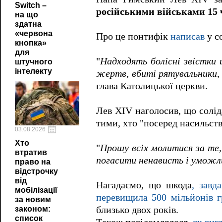
Switch –
російськими військами 15 
на що
здатна
«червона
Про це понтифік
написав
у с
кнопка»
для
"
Надходять болісні звістки 
штучного
інтелекту
жертв, вбиті рятувальники, 
глава Католицької церкви.
Лев XIV наголосив, що солід
тими, хто "посеред насильст
03.08.2026
Хто
"
Прошу всіх молитися за те,
втратив
погасити ненависть і уможл
право на
відстрочку
від
Нагадаємо, що шкода
, завд
мобілізації
перевищила 500 мільйонів г
за новим
законом:
близько двох років
.
список