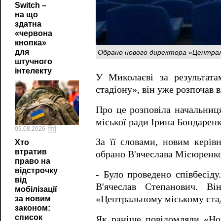
Switch –
на що
здатна
«червона
кнопка»
Обрано нового директора «Централь
для
штучного
інтелекту
У Миколаєві за результата
стадіону», він уже розпочав в
Про це розповіла начальниця
міської ради Ірина Бондаренк
03.08.2026
За її словами, новим керів
Хто
втратив
обрано В'ячеслава Місюренко
право на
відстрочку
- Було проведено співбесіду
від
В'ячеслав Степанович. Ві
мобілізації
«Центральному міському стад
за новим
законом:
список
Як раніше повідомляли «Ново