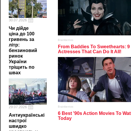
30.07.2026
Чи дійде
ціна до 100
гривень за
літр:
бензиновий
ринок
України
тріщить по
швах
29.07.2026
Антиукраїнські
настрої
швидко