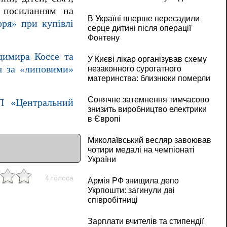
з посиланням на
В Україні вперше пересадили
оря» при купівлі
серце дитині після операції
Фонтену
димира Коссе та
У Києві лікар організував схему
ня за «липовими»
незаконного сурогатного
материнства: близнюки померли
Сонячне затемнення тимчасово
П «Центральний
знизить виробництво електрики
в Європі
Миколаївський весляр завоював
чотири медалі на чемпіонаті
України
4 голоса
Армія РФ знищила депо
Укрпошти: загинули дві
співробітниці
Зарплати вчителів та стипендії