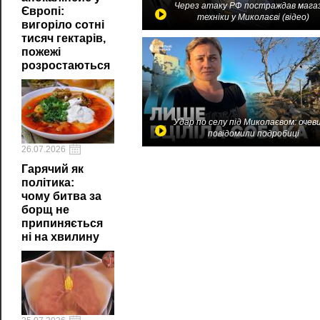
Через атаку РФ постраждав мага
Європі:
техніки у Миколаєві (відео)
вигоріло сотні
тисяч гектарів,
пожежі
розростаються
Удар по селу під Миколаєвом: очев
повідомили подробиці
26.07.2026
Гарячий як
політика:
чому битва за
борщ не
припиняється
ні на хвилину