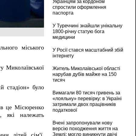
Українцям за кордоном
спростили оформлення
паспорта
У Туреччині знайшли унікальну
1800-річну статую бога
медицини
льного міського
У Росії стався масштабний збій
інтернету
ту Миколаївської
Житель Миколаївської області
нарубав дубів майже на 150
тисяч
й стадіон» було
Вимагали 80 тисяч гривень за
«лояльну» перевірку: в Україні
затримали двох працівників
ків це Місюренко
податкової
, які належать
Вчені запропонували нову
версію походження життя на
и, дітей, сім'ї,
Землі: могло виникнути двічі