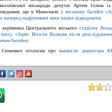
иколаївської міськради депутат Артем Іллюк і
повідомив, що у Миколаєві
у міському басейні «З
 наперед надруковані чеки інших відвідувачів.
о керівника Центрального міського
стадіону Воло
лексу «Зоря» Віталія Волкова після розслідуван
вачам басейну.
р Сенкевич оголосив про
вакансію директора К