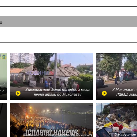
am
.
иці
и у
З'явилися нові фото та відео з місця
У Миколаєві 
нічної атаки по Миколаєву
ЛШМД, який
Міграційна криза в Європі: до 10 тисяч
У Радушному