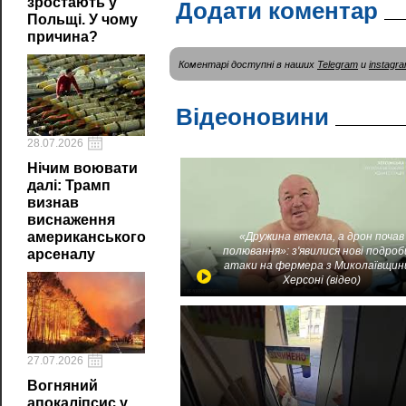
зростають у
Додати коментар
Польщі. У чому
причина?
Коментарі доступні в наших
Telegram
и
instagr
Відеоновини
28.07.2026
Нічим воювати
далі: Трамп
визнав
виснаження
американського
«Дружина втекла, а дрон почав
полювання»: з'явилися нові подроб
арсеналу
атаки на фермера з Миколаївщин
Херсоні (відео)
27.07.2026
Вогняний
апокаліпсис у