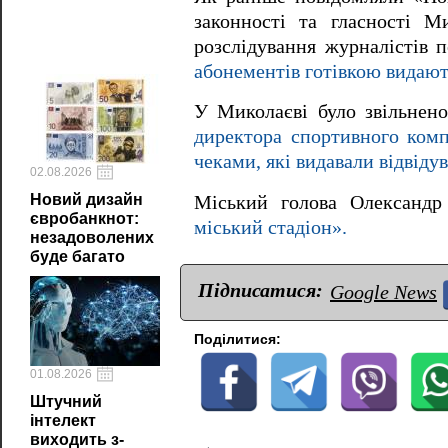
законності та гласності М
розслідування журналістів 
абонементів готівкою видають
У Миколаєві було звільнен
директора спортивного комп
чеками, які видавали відвіду
02.08.2026
Новий дизайн
Міський голова Олександ
євробанкнот:
міський стадіон».
незадоволених
буде багато
Підписатися:
Google News
Поділитися:
01.08.2026
Штучний
інтелект
виходить з-