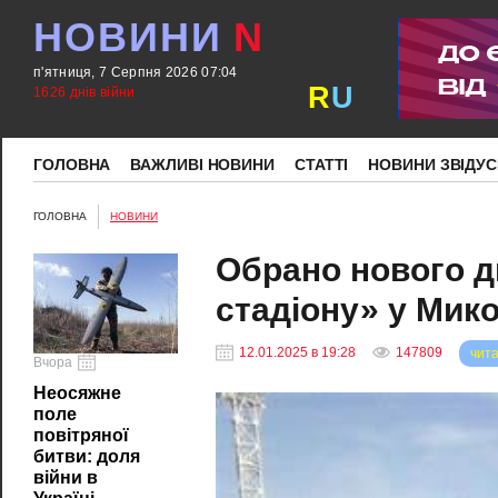
НОВИНИ
N
п'ятниця, 7 Серпня 2026 07:04
R
U
1626 днів війни
ГОЛОВНА
ВАЖЛИВІ НОВИНИ
СТАТТІ
НОВИНИ ЗВІДУС
ГОЛОВНА
НОВИНИ
Обрано нового д
стадіону» у Мик
12.01.2025 в 19:28
147809
чита
Вчора
Неосяжне
поле
повітряної
битви: доля
війни в