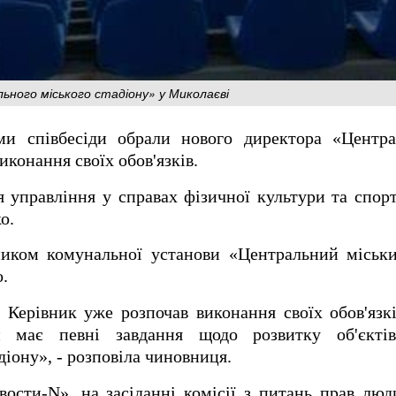
ного міського стадіону» у Миколаєві
ми співбесіди обрали нового директора «Центра
иконання своїх обов'язків.
 управління у справах фізичної культури та спор
о.
ником комунальної установи «Центральний міськи
.
. Керівник уже розпочав виконання своїх обов'яз
н має певні завдання щодо розвитку об'єктів
іону», - розповіла чиновниця.
сти-N», на засіданні комісії з питань прав людин