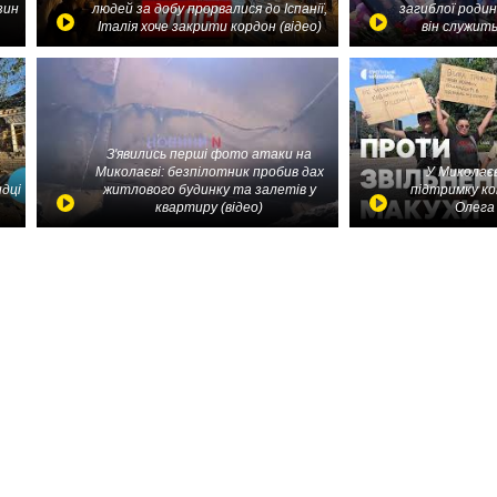
зин
людей за добу прорвалися до Іспанії,
загиблої родин
Італія хоче закрити кордон (відео)
він служить
З'явились перші фото атаки на
Миколаєві: безпілотник пробив дах
У Миколаєв
идці
житлового будинку та залетів у
підтримку ко
квартиру (відео)
Олега 