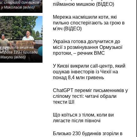
и: старший син вижив -
пійманою мишкою (ВІДЕО)
 у Миколаєві (відео)
Мережа насмішили коти, які
пильно спостерігають за грою в
м'яч (ВІДЕО)
Україна готова долучитися до
місії з розмінування Ормузької
і пройшла акція на
мбрига 123-ї бригади
протоки, – речник ВМС
Макухи (відео)
У Києві викрили call-центр, який
ошукав інвесторів із Чехії на
понад 8,4 млн гривень
ChatGPT переміг письменників у
сліпому тесті: читачі обрали
тексти ШІ
Що коїться з тілом, коли ви
лягаєте після півночі
Близько 230 будинків згоріли в