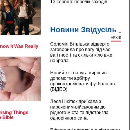
13 серпня: перелік заходів
Новини Звідусіль
АРХІВ
Соломія Вітвіцька відверто
заговорила про вагу під час
вагітності та скільки кіло вже
набрала
Новий хіт: папуга вирішив
допомогти арбітру
проконтролювати футболістів
(ВІДЕО)
Леся Нікітюк приїхала з
нареченим-військовим до
рідного міста та підстригла
однорічного сина