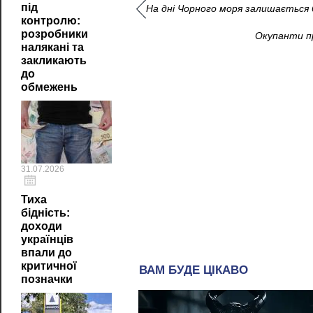
під
На дні Чорного моря залишається
контролю:
розробники
Окупанти пр
налякані та
закликають
до
обмежень
31.07.2026
Тиха
бідність:
доходи
українців
впали до
критичної
позначки