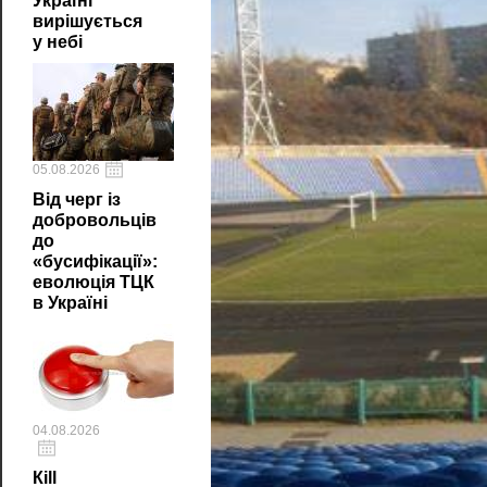
Україні
вирішується
у небі
05.08.2026
Від черг із
добровольців
до
«бусифікації»:
еволюція ТЦК
в Україні
04.08.2026
Кill