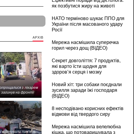
Ефективні поради від дієтолога:
як позбутися жиру на животі
НАТО терміново шукає ППО для
України після масованого удару
Росії
АРХІВ
Мережа насмішила суперечка
горил через дощ (ВІДЕО)
Секрет довголіття: 7 продуктів,
які варто їсти щодня для
здоров’я серця і мозку
Новий хіт: три собаки поєднали
попрощалися з лікарем
зусилля заради їжі господаря
 загинув на фронті
(ВІДЕО)
8 несподівано корисних ефектів
відмови від твердого сиру
Мережа насмішила велелюбна
 вшанували пам'ять
кішка, що потоваришувала з