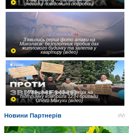
очевидці повідомили подробиці
З'явились перші фото атаки на
Миколаєві: безпілотник пробив дах
житлового будинку та залетів у
квартиру (відео)
У Миколаєві пройшла акція на
підтримку комбрига 123-ї бригади
Олега Макухи (відео)