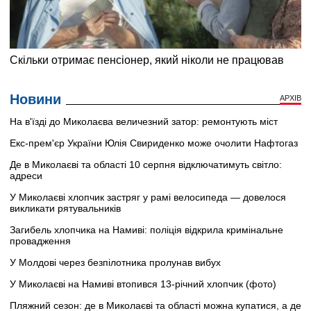
Новини
АРХІВ
На в'їзді до Миколаєва величезний затор: ремонтують міст
Екс-прем'єр України Юлія Свириденко може очолити Нафтогаз
Де в Миколаєві та області 10 серпня відключатимуть світло:
адреси
У Миколаєві хлопчик застряг у рамі велосипеда — довелося
викликати рятувальників
Загибель хлопчика на Намиві: поліція відкрила кримінальне
провадження
У Молдові через безпілотника пролунав вибух
У Миколаєві на Намиві втопився 13-річний хлопчик (фото)
Пляжний сезон: де в Миколаєві та області можна купатися, а де