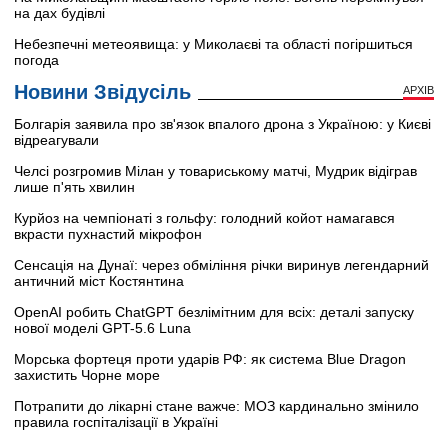
на дах будівлі
Небезпечні метеоявища: у Миколаєві та області погіршиться
погода
Новини Звідусіль
АРХІВ
Болгарія заявила про зв'язок впалого дрона з Україною: у Києві
відреагували
Челсі розгромив Мілан у товариському матчі, Мудрик відіграв
лише п'ять хвилин
Курйоз на чемпіонаті з гольфу: голодний койот намагався
вкрасти пухнастий мікрофон
Сенсація на Дунаї: через обміління річки виринув легендарний
античний міст Костянтина
OpenAI робить ChatGPT безлімітним для всіх: деталі запуску
нової моделі GPT-5.6 Luna
Морська фортеця проти ударів РФ: як система Blue Dragon
захистить Чорне море
Потрапити до лікарні стане важче: МОЗ кардинально змінило
правила госпіталізації в Україні