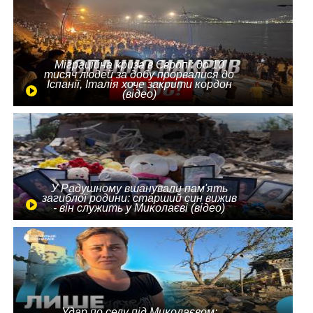
Міграційна криза в Європі: до 10
тисяч людей за добу прорвалися до
Іспанії, Італія хоче закрити кордон
(відео)
У Радушному вшанували пам'ять
загиблої родини: старший син вижив
- він служить у Миколаєві (відео)
Удар по селу під Миколаєвом: