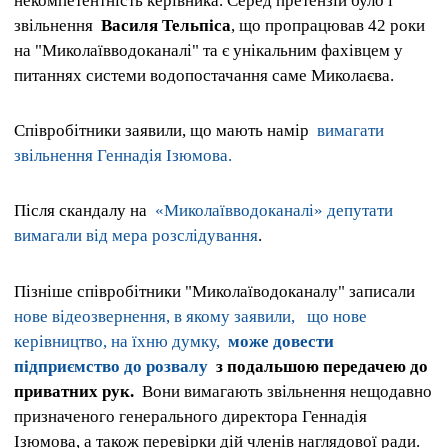
некомпетентність керівника. Серед претензій було і
звільнення
Василя Тельпіса
, що пропрацював 42 роки
на "Миколаївводоканалі" та є унікальним фахівцем у
питаннях системи водопостачання саме Миколаєва.
Співробітники заявили, що мають намір
вимагати
звільнення Геннадія Ізюмова.
Після скандалу на
«Миколаївводоканалі» депутати
вимагали від мера розслідування
.
Пізніше співробітники "Миколаїводоканалу" записали
нове відеозвернення, в якому заявили,
що нове
керівництво, на їхню думку,
може довести
підприємство до розвалу
з подальшою передачею до
приватних рук.
Вони вимагають звільнення нещодавно
призначеного генерального директора Геннадія
Ізюмова, а також перевірки дій членів наглядової ради.