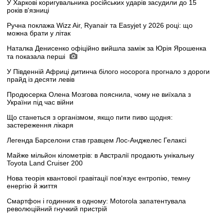
У Харкові коригувальника російських ударів засудили до 15
років в'язниці
Ручна поклажа Wizz Air, Ryanair та Easyjet у 2026 році: що
можна брати у літак
Наталка Денисенко офіційно вийшла заміж за Юрія Ярошенка
та показала перші
У Південній Африці дитинча білого носорога прогнало з дороги
прайд із десяти левів
Продюсерка Олена Мозгова пояснила, чому не виїхала з
України під час війни
Що станеться з організмом, якщо пити пиво щодня:
застереження лікаря
Легенда Барселони став гравцем Лос-Анджелес Гелаксі
Майже мільйон кілометрів: в Австралії продають унікальну
Toyota Land Cruiser 200
Нова теорія квантової гравітації пов'язує ентропію, темну
енергію й життя
Смартфон і годинник в одному: Motorola запатентувала
революційний гнучкий пристрій