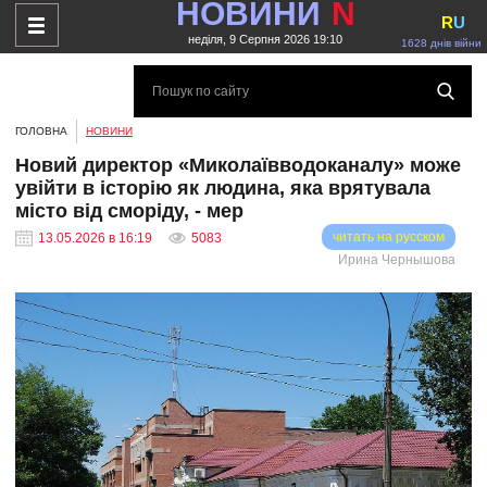
НОВИНИ
N
R
U
неділя, 9 Серпня 2026 19:10
1628 днів війни
ГОЛОВНА
НОВИНИ
Новий директор «Миколаївводоканалу» може
увійти в історію як людина, яка врятувала
місто від сморіду, - мер
читать на русском
13.05.2026 в 16:19
5083
Ирина Чернышова