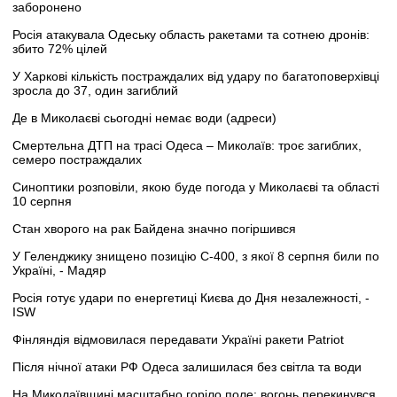
заборонено
Росія атакувала Одеську область ракетами та сотнею дронів:
збито 72% цілей
У Харкові кількість постраждалих від удару по багатоповерхівці
зросла до 37, один загиблий
Де в Миколаєві сьогодні немає води (адреси)
Смертельна ДТП на трасі Одеса – Миколаїв: троє загиблих,
семеро постраждалих
Синоптики розповіли, якою буде погода у Миколаєві та області
10 серпня
Стан хворого на рак Байдена значно погіршився
У Геленджику знищено позицію С-400, з якої 8 серпня били по
Україні, - Мадяр
Росія готує удари по енергетиці Києва до Дня незалежності, -
ISW
Фінляндія відмовилася передавати Україні ракети Patriot
Після нічної атаки РФ Одеса залишилася без світла та води
На Миколаївщині масштабно горіло поле: вогонь перекинувся