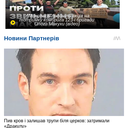
У Миколаєві пройшла акція на
підтримку комбрига 123-ї бригади
Олега Макухи (відео)