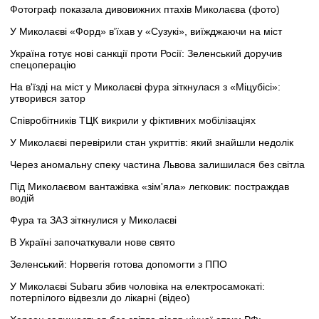
Фотограф показала дивовижних птахів Миколаєва (фото)
У Миколаєві «Форд» в'їхав у «Сузукі», виїжджаючи на міст
Україна готує нові санкції проти Росії: Зеленський доручив
спецоперацію
На в'їзді на міст у Миколаєві фура зіткнулася з «Міцубісі»:
утворився затор
Співробітників ТЦК викрили у фіктивних мобілізаціях
У Миколаєві перевірили стан укриттів: який знайшли недолік
Через аномальну спеку частина Львова залишилася без світла
Під Миколаєвом вантажівка «зім'яла» легковик: постраждав
водій
Фура та ЗАЗ зіткнулися у Миколаєві
В Україні започаткували нове свято
Зеленський: Норвегія готова допомогти з ППО
У Миколаєві Subaru збив чоловіка на електросамокаті:
потерпілого відвезли до лікарні (відео)