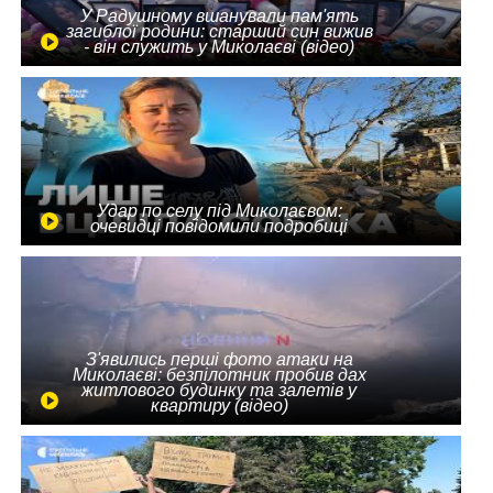
У Радушному вшанували пам'ять
загиблої родини: старший син вижив
- він служить у Миколаєві (відео)
Удар по селу під Миколаєвом:
очевидці повідомили подробиці
З'явились перші фото атаки на
Миколаєві: безпілотник пробив дах
житлового будинку та залетів у
квартиру (відео)