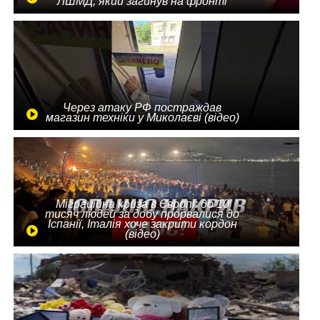
ЛШМД, який загинув на фронті
Через атаку РФ постраждав
магазин техніки у Миколаєві (відео)
Міграційна криза в Європі: до 10
тисяч людей за добу прорвалися до
Іспанії, Італія хоче закрити кордон
(відео)