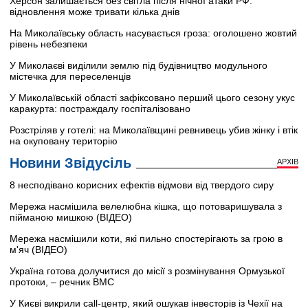
Херсон залишається без світла після нічної атаки РФ:
відновлення може тривати кілька днів
На Миколаївську область насувається гроза: оголошено жовтий
рівень небезпеки
У Миколаєві виділили землю під будівництво модульного
містечка для переселенців
У Миколаївській області зафіксовано перший цього сезону укус
каракурта: постраждалу госпіталізовано
Розстріляв у готелі: на Миколаївщині ревнивець убив жінку і втік
на окуповану територію
Новини Звідусіль
АРХІВ
8 несподівано корисних ефектів відмови від твердого сиру
Мережа насмішила велелюбна кішка, що потоваришувала з
пійманою мишкою (ВІДЕО)
Мережа насмішили коти, які пильно спостерігають за грою в
м'яч (ВІДЕО)
Україна готова долучитися до місії з розмінування Ормузької
протоки, – речник ВМС
У Києві викрили call-центр, який ошукав інвесторів із Чехії на