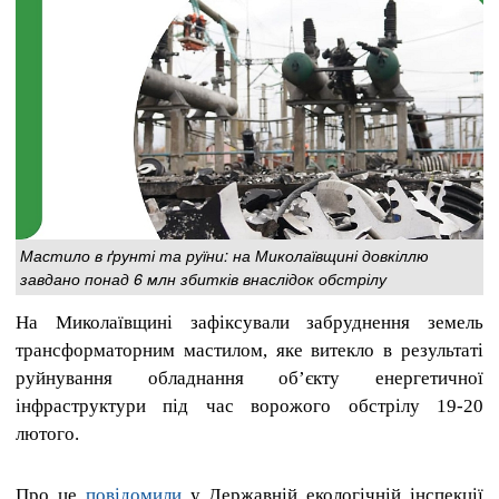
Мастило в ґрунті та руїни: на Миколаївщині довкіллю
завдано понад 6 млн збитків внаслідок обстрілу
На Миколаївщині зафіксували забруднення земель
трансформаторним мастилом, яке витекло в результаті
руйнування обладнання об’єкту енергетичної
інфраструктури під час ворожого обстрілу 19-20
лютого.
Про це
повідомили
у Державній екологічній інспекції