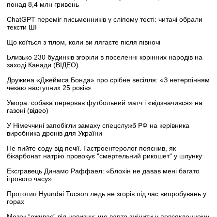
понад 8,4 млн гривень
ChatGPT переміг письменників у сліпому тесті: читачі обрали
тексти ШІ
Що коїться з тілом, коли ви лягаєте після півночі
Близько 230 будинків згоріли в поселенні корінних народів на
заході Канади (ВІДЕО)
Дружина «Джеймса Бонда» про срібне весілля: «З нетерпінням
чекаю наступних 25 років»
Умора: собака перервав футбольний матч і «відзначився» на
газоні (відео)
У Німеччині запобігли замаху спецслужб РФ на керівника
виробника дронів для України
Не пийте соду від печії. Гастроентеролог пояснив, як
бікарбонат натрію провокує "смертельний рикошет" у шлунку
Ексгравець Динамо Раффаел: «Блохін не давав мені багато
ігрового часу»
Прототип Hyundai Tucson ледь не згорів під час випробувань у
горах
Мозок “оживає” від новизни: що варто змінити у повсякденному