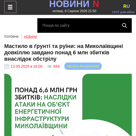
НОВИНИ
N
R
U
четвер, 6 Серпня 2026 21:50
1625 днів війни
ГОЛОВНА
НОВИНИ
Мастило в ґрунті та руїни: на Миколаївщині
довкіллю завдано понад 6 млн збитків
внаслідок обстрілу
читать на русском
13.05.2026 в 16:00
844