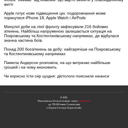
житті
Apple готує нове підвищення цін: подорожчання може
торкнутися iPhone 18, Apple Watch і AirPods
Минулої доби на лінії фронту зафіксували 216 бойових
зіткнень. Найбільш напруженою залишається ситуація на
Покровському та Костянтинівському напрямках, де відбулася
значна частина боїв.
Понад 200 боєзіткнень за добу: найгарячіше на Покровському
та Костянтинівському напрямках
Памела Андерсон розповіла, на що витрачає найбільше
грошей і на чому економить
Чи корисно їсти сир щодня: дієтологи пояснили нюанси
© 2026.
Миколаївська обласна інтернет-газета
«Новини N»
це: 705,340 новин, 0 коментарів
и 19 років 5 місяців 23 дня онлайн.