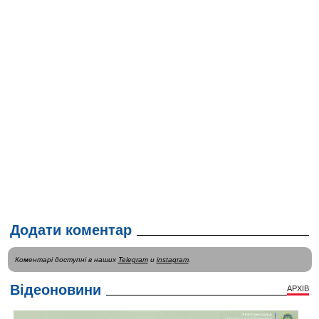
Додати коментар
Коментарі доступні в наших
Telegram
и
instagram
.
Відеоновини
АРХІВ