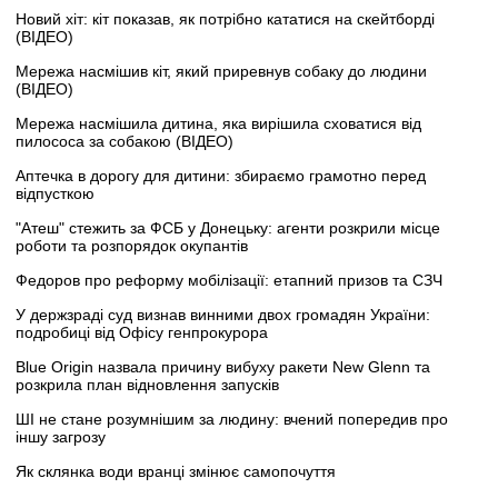
Новий хіт: кіт показав, як потрібно кататися на скейтборді
(ВІДЕО)
Мережа насмішив кіт, який приревнув собаку до людини
(ВІДЕО)
Мережа насмішила дитина, яка вирішила сховатися від
пилососа за собакою (ВІДЕО)
Аптечка в дорогу для дитини: збираємо грамотно перед
відпусткою
"Атеш" стежить за ФСБ у Донецьку: агенти розкрили місце
роботи та розпорядок окупантів
Федоров про реформу мобілізації: етапний призов та СЗЧ
У держзраді суд визнав винними двох громадян України:
подробиці від Офісу генпрокурора
Blue Origin назвала причину вибуху ракети New Glenn та
розкрила план відновлення запусків
ШІ не стане розумнішим за людину: вчений попередив про
іншу загрозу
Як склянка води вранці змінює самопочуття