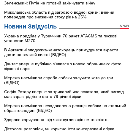
Зеленський: Путін не готовий закінчувати війну
Миколаївська область під загрозою водної кризи: вчений
попередив про зниження стоку рік на 25%
Новини Звідусіль
АРХІВ
Україна придбає у Туреччини 70 ракет ATACMS та пускові
установки M270
В Аргентині злодюжка-канатоходець примудрився вкрасти
дроти на великій висоті (ВІДЕО)
Дантес уперше публічно з’явився з новою обраницею: фото
зіркової пари
Мережа насмішили спроби собаки залучити кота до гри
(ВІДЕО)
Софія Ротару вперше за тривалий час показала, який вигляд
має зараз: рідкісне фото 79-річної зірки
Мережа насмішила незадоволена реакція собаки на стильний
образ господині (ВІДЕО)
Здорове харчування: від яких вуглеводів не товстіють
Дієтологи розповіли, чи корисно їсти консервовані огірки