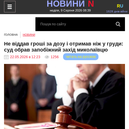
НОВИНИ
N
R
U
неділя, 9 Серпня 2026 08:39
1628 днів війни
ГОЛОВНА
НОВИНИ
Не віддав гроші за дозу і отримав ніж у груди:
суд обрав запобіжний захід миколаївцю
читать на русском
22.05.2026 в 12:23
1256