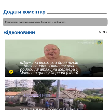
Додати коментар
Коментарі доступні в наших
Telegram
и
instagram
.
Відеоновини
АРХІВ
«Дружина втекла, а дрон почав
полювання»: з'явилися нові
подробиці атаки на фермера з
Миколаївщини у Херсоні (відео)
З'явилися нові фото та відео з