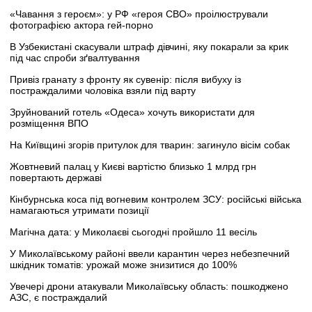
«Чавання з героєм»: у РФ «героя СВО» проілюстрували
фотографією актора гей-порно
В Узбекистані скасували штраф дівчині, яку покарали за крик
під час спроби зґвалтування
Привіз гранату з фронту як сувенір: після вибуху із
постраждалими чоловіка взяли під варту
Зруйнований готель «Одеса» хочуть використати для
розміщення ВПО
На Київщині згорів притулок для тварин: загинуло вісім собак
Жовтневий палац у Києві вартістю близько 1 млрд грн
повертають державі
Кінбурнська коса під вогневим контролем ЗСУ: російські війська
намагаються утримати позиції
Магічна дата: у Миколаєві сьогодні пройшло 11 весіль
У Миколаївському районі ввели карантин через небезпечний
шкідник томатів: урожай може знизитися до 100%
Увечері дрони атакували Миколаївську область: пошкоджено
АЗС, є постраждалий