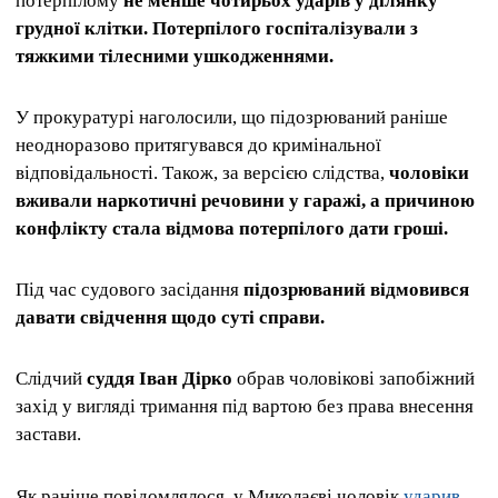
потерпілому
не менше чотирьох ударів у ділянку
грудної клітки. Потерпілого госпіталізували з
тяжкими тілесними ушкодженнями.
У прокуратурі наголосили, що підозрюваний раніше
неодноразово притягувався до кримінальної
відповідальності. Також, за версією слідства,
чоловіки
вживали наркотичні речовини у гаражі, а причиною
конфлікту стала відмова потерпілого дати гроші.
Під час судового засідання
підозрюваний відмовився
давати свідчення щодо суті справи.
Слідчий
суддя Іван Дірко
обрав чоловікові запобіжний
захід у вигляді тримання під вартою без права внесення
застави.
Як раніше повідомлялося, у Миколаєві чоловік
ударив