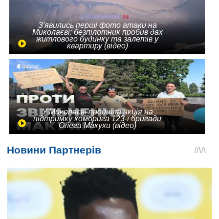
З'явились перші фото атаки на
Миколаєві: безпілотник пробив дах
житлового будинку та залетів у
квартиру (відео)
У Миколаєві пройшла акція на
підтримку комбрига 123-ї бригади
Олега Макухи (відео)