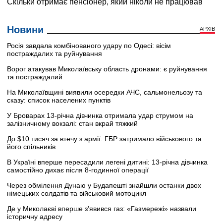
Новини
АРХІВ
Росія завдала комбінованого удару по Одесі: вісім
постраждалих та руйнування
Ворог атакував Миколаївську область дронами: є руйнування
та постраждалий
На Миколаївщині виявили осередки АЧС, сальмонельозу та
сказу: список населених пунктів
У Броварах 13-річна дівчинка отримала удар струмом на
залізничному вокзалі: стан вкрай тяжкий
До $10 тисяч за втечу з армії: ГБР затримало військового та
його спільників
В Україні вперше пересадили легені дитині: 13-річна дівчинка
самостійно дихає після 8-годинної операції
Через обмілення Дунаю у Будапешті знайшли останки двох
німецьких солдатів та військовий мотоцикл
Де у Миколаєві вперше з'явився газ: «Газмережі» назвали
історичну адресу