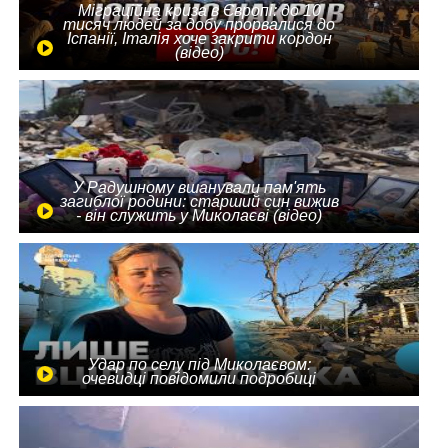
Міграційна криза в Європі: до 10
тисяч людей за добу прорвалися до
Іспанії, Італія хоче закрити кордон
(відео)
У Радушному вшанували пам'ять
загиблої родини: старший син вижив
- він служить у Миколаєві (відео)
Удар по селу під Миколаєвом:
очевидці повідомили подробиці