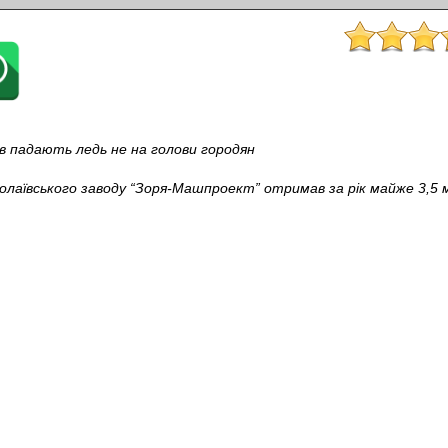
ев падають ледь не на голови городян
олаївського заводу “Зоря-Машпроект” отримав за рік майже 3,5 