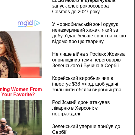
Lucid Motors відтермінувала
запуск електрокросовера
Cosmos до 2027 року
У Чорнобильській зоні орудує
ненажерливий хижак, який за
добу з’їдає більше своєї ваги: що
відомо про цю тварину
Не лише війна з Росією: Жовква
оприлюднив теми переговорів
Зеленського і Вучича в Сербії
Корейський виробник чипів
інвестує $38 млрд, щоб удвічі
збільшити обсяги виробництва
Російський дрон атакував
лікарню в Херсоні: є
постраждалі
Зеленський уперше прибув до
Сербії