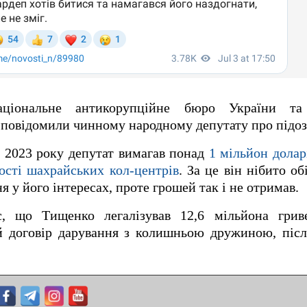
ціональне антикорупційне бюро України та 
 повідомили чинному народному депутату про підоз
ні 2023 року депутат вимагав понад
1 мільйон долар
ості шахрайських кол-центрів
. За це він нібито о
я у його інтересах, проте грошей так і не отримав.
є, що Тищенко легалізував 12,6 мільйона грив
 договір дарування з колишньою дружиною, після