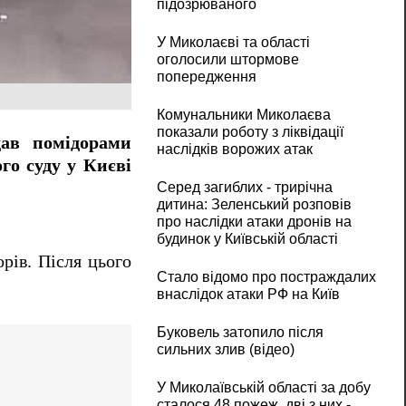
підозрюваного
У Миколаєві та області
оголосили штормове
попередження
Комунальники Миколаєва
показали роботу з ліквідації
дав помідорами
наслідків ворожих атак
го суду у Києві
Серед загиблих - трирічна
дитина: Зеленський розповів
про наслідки атаки дронів на
будинок у Київській області
рів. Після цього
Стало відомо про постраждалих
внаслідок атаки РФ на Київ
Буковель затопило після
сильних злив (відео)
У Миколаївській області за добу
сталося 48 пожеж, дві з них -