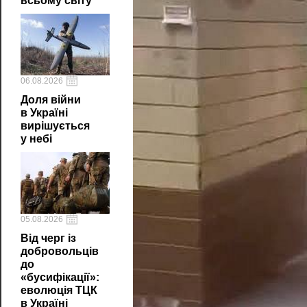
всьому світу
06.08.2026
Доля війни
в Україні
вирішується
у небі
05.08.2026
Від черг із
добровольців
до
«бусифікації»:
еволюція ТЦК
в Україні