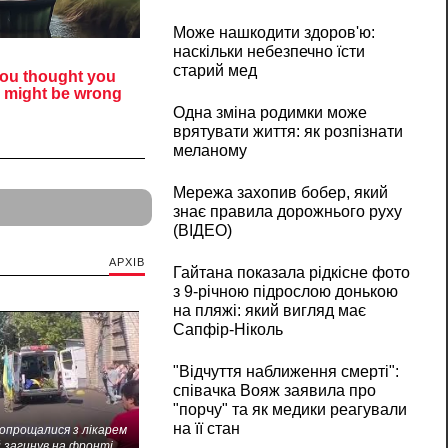
Може нашкодити здоров'ю:
наскільки небезпечно їсти
старий мед
Одна зміна родимки може
врятувати життя: як розпізнати
меланому
Мережа захопив бобер, який
знає правила дорожнього руху
(ВІДЕО)
АРХІВ
Гайтана показала рідкісне фото
з 9-річною підрослою донькою
на пляжі: який вигляд має
Сапфір-Ніколь
"Відчуття наближення смерті":
співачка Вояж заявила про
"порчу" та як медики реагували
на її стан
попрощалися з лікарем
 загинув на фронті