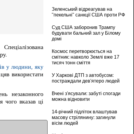
Зеленський відреагував на
"пекельні" санкції США проти РФ
Суд США заборонив Трампу
будувати бальний зал у Білому
домі
Спеціалізована
Космос перетворюється на
ру.
смітник: навколо Землі вже 17
тисяч тонн сміття
ів у людини, яку
біцяв використати
У Харкові ДТП з автобусом:
постраждали дев'ятеро людей
ень незаконного
Вчені з'ясували: забуті спогади
можна відновити
 чого вказав ці
14-річний підліток влаштував
масову стрілянину: загинули
вісім людей