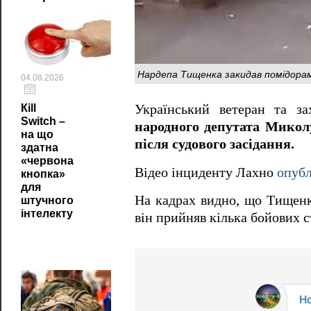
Нардепа Тищенка закидав помідорами
04.08.2026
Український ветеран та з
Кill
Switch –
народного депутата Микол
на що
після судового засідання.
здатна
«червона
Відео інциденту Лахно
опубл
кнопка»
для
На кадрах видно, що Тищенко
штучного
інтелекту
він прийняв кілька бойових с