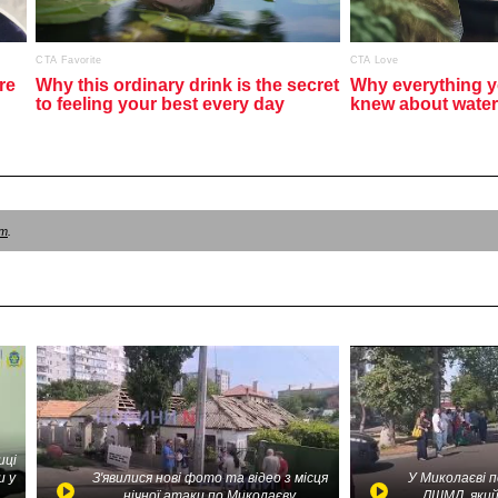
am
.
иці
и у
З'явилися нові фото та відео з місця
У Миколаєві 
нічної атаки по Миколаєву
ЛШМД, який