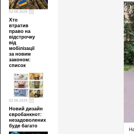
03.08.2026
Хто
втратив
право на
відстрочку
від
мобілізації
за новим
законом:
список
02.08.2026
Новий дизайн
євробанкнот:
незадоволених
буде багато