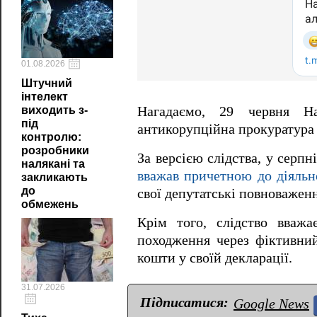
01.08.2026
Штучний
інтелект
виходить з-
Нагадаємо, 29 червня На
під
антикорупційна прокуратура
контролю:
розробники
За версією слідства, у серп
налякані та
вважав причетною до діяльн
закликають
до
свої депутатські повноваженн
обмежень
Крім того, слідство вважа
походження через фіктивний
кошти у своїй декларації.
31.07.2026
Підписатися:
Google News