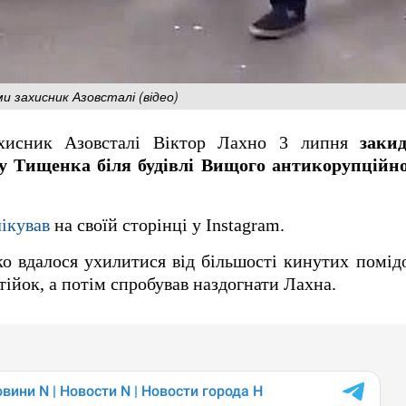
 захисник Азовсталі (відео)
ахисник Азовсталі Віктор Лахно 3 липня
заки
у Тищенка біля будівлі Вищого антикорупційно
ікував
на своїй сторінці у Instagram.
 вдалося ухилитися від більшості кинутих помідо
тійок, а потім спробував наздогнати Лахна.