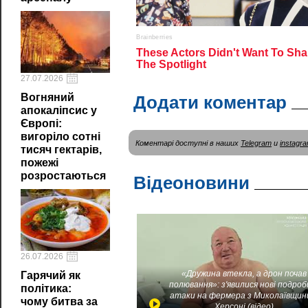
27.07.2026
Вогняний
Додати коментар
апокаліпсис у
Європі:
вигоріло сотні
Коментарі доступні в наших
Telegram
и
instagr
тисяч гектарів,
пожежі
розростаються
Відеоновини
26.07.2026
«Дружина втекла, а дрон почав
Гарячий як
полювання»: з'явилися нові подроб
політика:
атаки на фермера з Миколаївщин
чому битва за
Херсоні (відео)