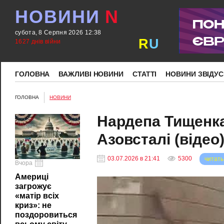
НОВИНИ
N
субота, 8 Серпня 2026 12:38
R
U
1627 днів війни
ГОЛОВНА
ВАЖЛИВІ НОВИНИ
СТАТТІ
НОВИНИ ЗВІДУС
ГОЛОВНА
НОВИНИ
Нардепа Тищенка
Азовсталі (відео
03.07.2026 в 21:41
5300
читать
Вчора
Америці
загрожує
«матір всіх
криз»: не
поздоровиться