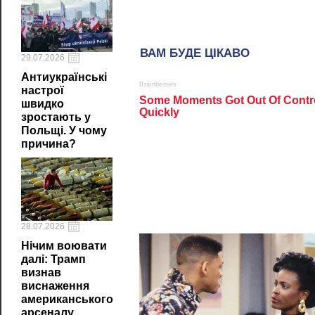
29.07.2026
Антиукраїнські
настрої
швидко
зростають у
Польщі. У чому
причина?
28.07.2026
Нічим воювати
далі: Трамп
визнав
виснаження
американського
арсеналу