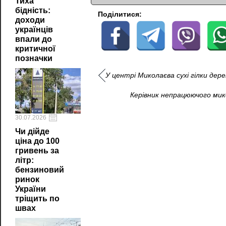
Тиха
бідність:
Поділитися:
доходи
українців
впали до
критичної
позначки
У центрі Миколаєва сухі гілки дер
Керівник непрацюючого мик
30.07.2026
Чи дійде
ціна до 100
гривень за
літр:
бензиновий
ринок
України
тріщить по
швах