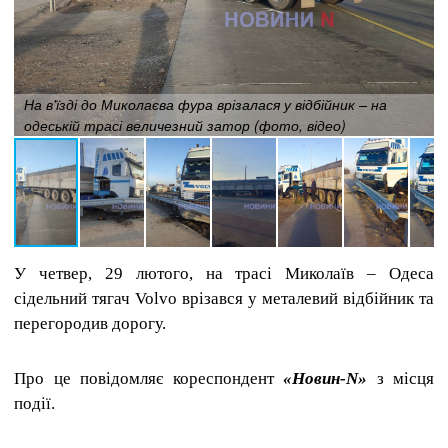
На в'їзді до Миколаєва фура врізалася у відбійник – на
одеській трасі величезний затор (фото, відео)
У четвер, 29 лютого, на трасі Миколаїв – Одеса
сідельний тягач Volvo врізався у металевий відбійник та
перегородив дорогу.
Про це повідомляє кореспондент
«Новин-N»
з місця
події.