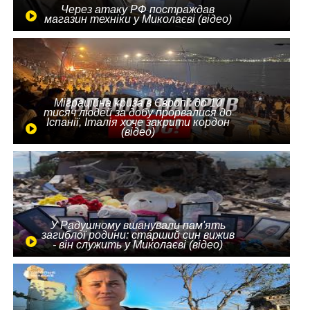
Через атаку РФ постраждав
магазин техніки у Миколаєві (відео)
Міграційна криза в Європі: до 10
тисяч людей за добу прорвалися до
Іспанії, Італія хоче закрити кордон
(відео)
У Радушному вшанували пам'ять
загиблої родини: старший син вижив
- він служить у Миколаєві (відео)