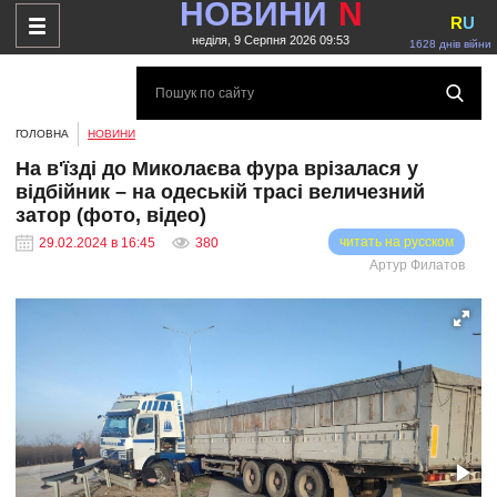
НОВИНИ
N
R
U
неділя, 9 Серпня 2026 09:53
1628 днів війни
ГОЛОВНА
НОВИНИ
На в'їзді до Миколаєва фура врізалася у
відбійник – на одеській трасі величезний
затор (фото, відео)
читать на русском
29.02.2024 в 16:45
380
Артур Филатов