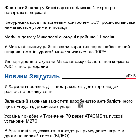
Жовтневий палац у Києві вартістю близько 1 млрд грн
повертають державі
Кінбурнська коса під вогневим контролем ЗСУ: російські війська
намагаються утримати позиції
Магічна дата: у Миколаєві сьогодні пройшло 11 весіль
У Миколаївському районі ввели карантин через небезпечний
шкідник томатів: урожай може знизитися до 100%
Увечері дрони атакували Миколаївську область: пошкоджено
АЗС, є постраждалий
Новини Звідусіль
АРХІВ
У Харкові внаслідок ДТП постраждали дев’ятеро людей -
розпочато розлідування
Зеленський закликав захистити виробництво антибалістичного
щита Freyja від російських ударів -
Україна придбає у Туреччини 70 ракет ATACMS та пускові
установки M270
В Аргентині злодюжка-канатоходець примудрився вкрасти
дроти на великій висоті (ВІДЕО)