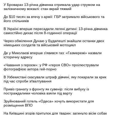
У Броварах 13-річна дівчинка отримала удар струмом на
залізничному вокзалі: стан вкрай тяжкий
До $10 тисяч за втечу з армії: ГБР затримало військового та
його спільників
В Україні вперше пересадили легені дитині: 13-річна дівчинка
самостійно дихає після 8-годинної операції
Через обмілення Дунаю у Будапешті знайшли останки двох
німецьких солдатів та військовий мотоцикл
Де у Миколаєві вперше з'явився газ: «Газмережі» назвали
історичну адресу
«Чавання з героєм»: у РФ «героя СВО» проілюстрували
фотографією актора гей-порно
В Узбекистані скасували штраф дівчині, яку покарали за крик
під час спроби зґвалтування
Привіз гранату з фронту як сувенір: після вибуху із
постраждалими чоловіка взяли під варту
Зруйнований готель «Одеса» хочуть використати для
розміщення ВПО
На Київщині згорів притулок для тварин: загинуло вісім собак