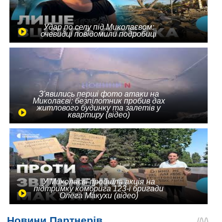
Удар по селу під Миколаєвом:
очевидці повідомили подробиці
З'явились перші фото атаки на
Миколаєві: безпілотник пробив дах
житлового будинку та залетів у
квартиру (відео)
У Миколаєві пройшла акція на
підтримку комбрига 123-ї бригади
Олега Макухи (відео)