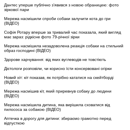
Дантес уперше публічно з’явився з новою обраницею: фото
зіркової пари
Мережа насмішили спроби собаки залучити кота до гри
(ВІДЕО)
Софія Ротару вперше за тривалий час показала, який вигляд
має зараз: рідкісне фото 79-річної зірки
Мережа насмішила незадоволена реакція собаки на стильний
образ господині (ВІДЕО)
Здорове харчування: від яких вуглеводів не товстіють
Дієтологи розповіли, чи корисно їсти консервовані огірки
Новий хіт: кіт показав, як потрібно кататися на скейтборді
(ВІДЕО)
Мережа насмішив кіт, який приревнув собаку до людини
(ВІДЕО)
Мережа насмішила дитина, яка вирішила сховатися від
пилососа за собакою (ВІДЕО)
Аптечка в дорогу для дитини: збираємо грамотно перед
відпусткою