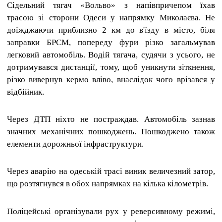
Сідельний тягач «Вольво» з напівпричепом їхав
трасою зі сторони Одеси у напрямку Миколаєва.
Не
доїжджаючи приблизно 2 км до в'їзду в місто, біля
заправки БРСМ, попереду фури різко загальмував
легковий автомобіль.
Водій тягача, судячи з усього, не
дотримувався дистанції, тому, щоб уникнути зіткнення,
різко вивернув кермо вліво, внаслідок чого врізався у
відбійник.
Через ДТП ніхто не постраждав.
Автомобіль зазнав
значних механічних пошкоджень.
Пошкоджено також
елементи дорожньої інфраструктури.
Через аварію на одеській трасі виник величезний затор,
що розтягнувся в обох напрямках на кілька кілометрів.
Поліцейські організували рух у реверсивному режимі,