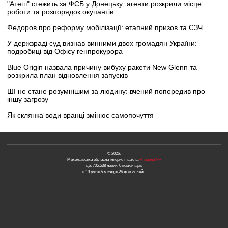
"Атеш" стежить за ФСБ у Донецьку: агенти розкрили місце
роботи та розпорядок окупантів
Федоров про реформу мобілізації: етапний призов та СЗЧ
У держзраді суд визнав винними двох громадян України:
подробиці від Офісу генпрокурора
Blue Origin назвала причину вибуху ракети New Glenn та
розкрила план відновлення запусків
ШІ не стане розумнішим за людину: вчений попередив про
іншу загрозу
Як склянка води вранці змінює самопочуття
© 2026.
Миколаївська обласна інтернет-газета
«Новини N»
це: 705,538 новин, 0 коментарів
и 19 років 5 місяців 26 днів онлайн.