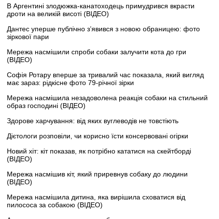
В Аргентині злодюжка-канатоходець примудрився вкрасти
дроти на великій висоті (ВІДЕО)
Дантес уперше публічно з’явився з новою обраницею: фото
зіркової пари
Мережа насмішили спроби собаки залучити кота до гри
(ВІДЕО)
Софія Ротару вперше за тривалий час показала, який вигляд
має зараз: рідкісне фото 79-річної зірки
Мережа насмішила незадоволена реакція собаки на стильний
образ господині (ВІДЕО)
Здорове харчування: від яких вуглеводів не товстіють
Дієтологи розповіли, чи корисно їсти консервовані огірки
Новий хіт: кіт показав, як потрібно кататися на скейтборді
(ВІДЕО)
Мережа насмішив кіт, який приревнув собаку до людини
(ВІДЕО)
Мережа насмішила дитина, яка вирішила сховатися від
пилососа за собакою (ВІДЕО)