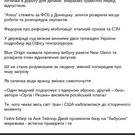
Аптечка в дорогу для дитини: збираємо грамотно перед
відпусткою
"Атеш" стежить за ФСБ у Донецьку: агенти розкрили місце
роботи та розпорядок окупантів
Федоров про реформу мобілізації: етапний призов та СЗЧ
У держзраді суд визнав винними двох громадян України:
подробиці від Офісу генпрокурора
Blue Origin назвала причину вибуху ракети New Glenn та
розкрила план відновлення запусків
ШІ не стане розумнішим за людину: вчений попередив про
іншу загрозу
Як склянка води вранці змінює самопочуття
«Один ведучий подорожує з ядерною зброєю, другий – без»:
автори «Орла і Решки» висміяли російський плагіат
Те, чого чекає весь світ: Іран і США наблизилися до історичного
моменту
Гейлі Бібер та Аня Тейлор-Джой проміняли базу на "бабусині"
мережива - встигни приміряти і ти