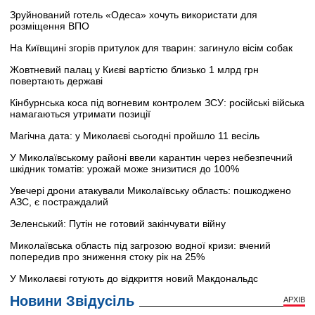
Зруйнований готель «Одеса» хочуть використати для
розміщення ВПО
На Київщині згорів притулок для тварин: загинуло вісім собак
Жовтневий палац у Києві вартістю близько 1 млрд грн
повертають державі
Кінбурнська коса під вогневим контролем ЗСУ: російські війська
намагаються утримати позиції
Магічна дата: у Миколаєві сьогодні пройшло 11 весіль
У Миколаївському районі ввели карантин через небезпечний
шкідник томатів: урожай може знизитися до 100%
Увечері дрони атакували Миколаївську область: пошкоджено
АЗС, є постраждалий
Зеленський: Путін не готовий закінчувати війну
Миколаївська область під загрозою водної кризи: вчений
попередив про зниження стоку рік на 25%
У Миколаєві готують до відкриття новий Макдональдс
Новини Звідусіль
АРХІВ