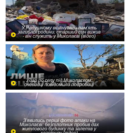
У Радушному вшанували пам'ять
загиблої родини: старший син вижив
- він служить у Миколаєві (відео)
Удар по селу під Миколаєвом:
очевидці повідомили подробиці
З'явились перші фото атаки на
Миколаєві: безпілотник пробив дах
житлового будинку та залетів у
квартиру (відео)