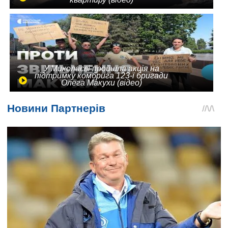
У Миколаєві пройшла акція на
підтримку комбрига 123-ї бригади
Олега Макухи (відео)