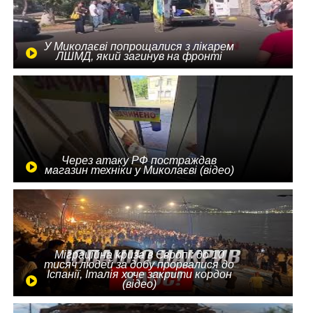
У Миколаєві попрощалися з лікарем
ЛШМД, який загинув на фронті
Через атаку РФ постраждав
магазин техніки у Миколаєві (відео)
Міграційна криза в Європі: до 10
тисяч людей за добу прорвалися до
Іспанії, Італія хоче закрити кордон
(відео)