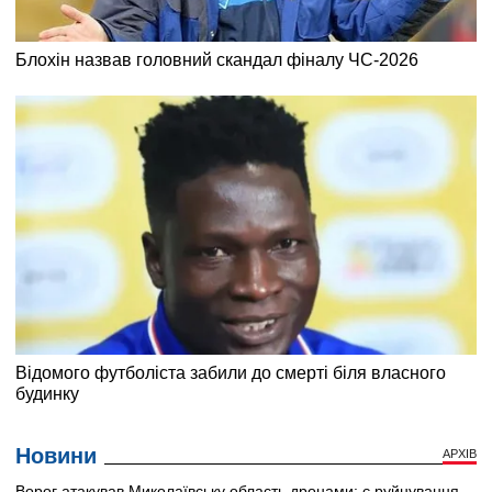
Новини
АРХІВ
Ворог атакував Миколаївську область дронами: є руйнування