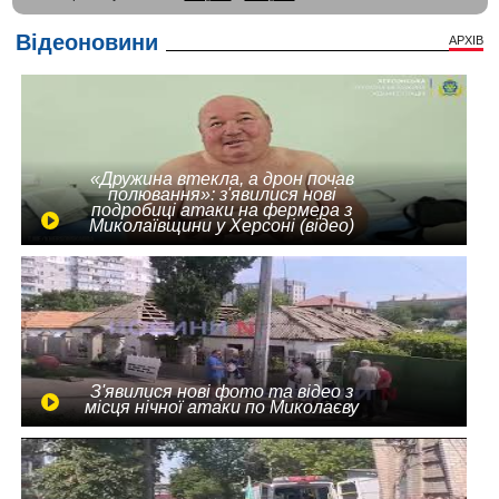
Відеоновини
АРХІВ
«Дружина втекла, а дрон почав
полювання»: з'явилися нові
подробиці атаки на фермера з
Миколаївщини у Херсоні (відео)
З'явилися нові фото та відео з
місця нічної атаки по Миколаєву