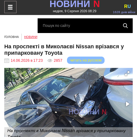
НОВИНИ
N
R
U
неділя, 9 Серпня 2026 08:29
1628 днів війни
ГОЛОВНА
НОВИНИ
На проспекті в Миколаєві Nissan врізався у
припарковану Toyota
читать на русском
14.06.2026 в 17:23
2857
На проспекті в Миколаєві Nissan врізався у припарковану
Toyota