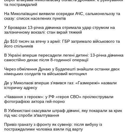
та постраждалий
На Миколаївщині виявили осередки АЧС, сальмонельозу та
сказу: список населених пунктів
У Броварах 13-річна дівчинка отримала удар струмом на
залізничному вокзалі: стан вкрай тяжкий
До $10 тисяч за втечу з армії: ГБР затримало військового та
його спільників
В Україні вперше пересадили легені дитині: 13-річна дівчинка
самостійно дихає після 8-годинної операції
Через обмілення Дунаю у Будапешті знайшли останки двох
німецьких солдатів та військовий мотоцикл
Де у Миколаєві вперше з'явився газ: «Газмережі» назвали
історичну адресу
«Чавання з героєм»: у РФ «героя СВО» проілюстрували
фотографією актора гей-порно
В Узбекистані скасували штраф дівчині, яку покарали за крик
під час спроби зґвалтування
Привіз гранату з фронту як сувенір: після вибуху із
постраждалими чоловіка взяли під варту