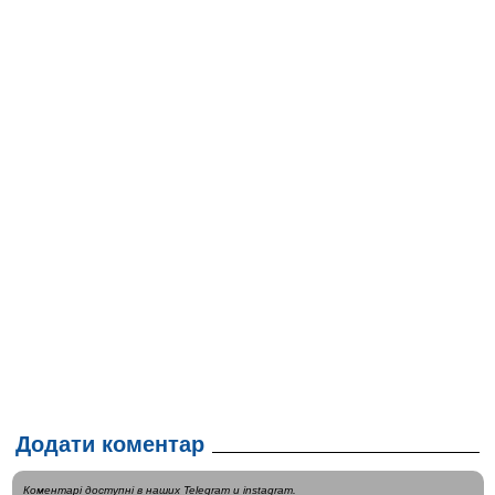
Додати коментар
Коментарі доступні в наших
Telegram
и
instagram
.