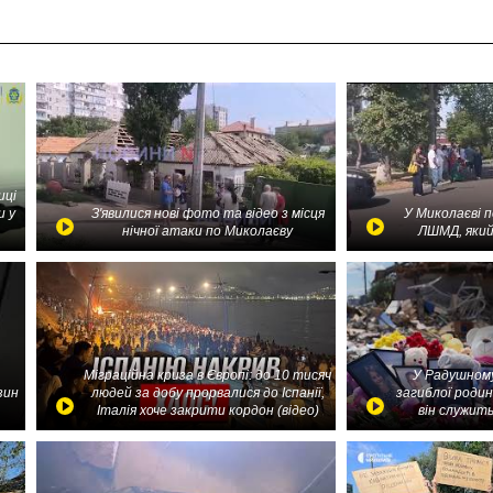
иці
и у
З'явилися нові фото та відео з місця
У Миколаєві 
нічної атаки по Миколаєву
ЛШМД, який
Міграційна криза в Європі: до 10 тисяч
У Радушному
зин
людей за добу прорвалися до Іспанії,
загиблої родин
Італія хоче закрити кордон (відео)
він служить