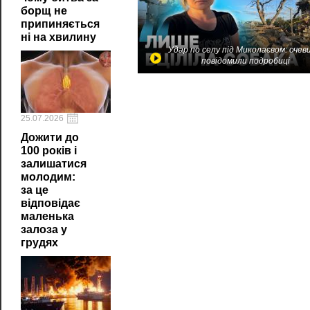
борщ не
припиняється
ні на хвилину
Удар по селу під Миколаєвом: очев
повідомили подробиці
25.07.2026
Дожити до
100 років і
залишатися
молодим:
за це
відповідає
маленька
залоза у
грудях