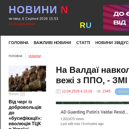
НОВИНИ
N
четвер, 6 Серпня 2026 15:53
R
U
1625 днів війни
ГОЛОВНА
ВАЖЛИВІ НОВИНИ
СТАТТІ
НОВИНИ ЗВІДУС
ГОЛОВНА
НОВИНИ
На Валдаї навкол
вежі з ППО, - ЗМІ
12.04.2026 в 15:18
2345
читать
Вчора
Від черг із
добровольців
до
«бусифікації»:
еволюція ТЦК