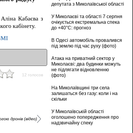
депутата з Миколаївської області
У Миколаєві та області 7 серпня
 Аліна Кабаєва з
очікується екстремальна спека
кого кабінету.
до +40°C: прогноз
ЗМІ
В Одесі автомобіль провалився
під землю під час руху (фото)
Атака на приватний сектор у
Миколаєві: два будинки можуть
не підлягати відновленню
12 голосов
(фото)
На Миколаївщині три села
залишаться без газу: коли і на
скільки
У Миколаївській області
оголошено попередження про
гою дронів (відео)
надзвичайну спеку