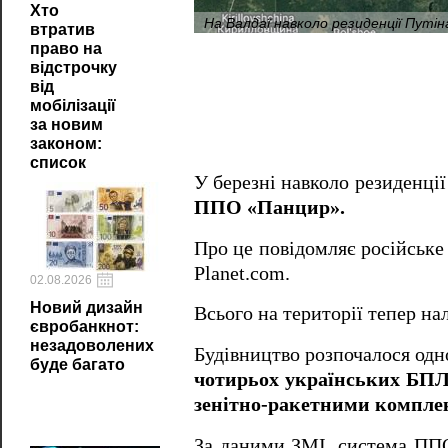
Хто
На Валдаї навколо резиденції Путіна
втратив
право на
відстрочку
від
мобілізації
за новим
законом:
список
У березні навколо резиденції
ППО «Панцир».
Про це повідомляє російськ
Planet.com.
02.08.2026
Новий дизайн
Всього на території тепер на
євробанкнот:
незадоволених
Будівництво розпочалося од
буде багато
чотирьох українських БП
зенітно-ракетними компле
За даними ЗМІ, система ППО