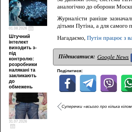
аналогічно до оборони Моск
Журналісти раніше зазначали
дітьми Путіна, а для самого 
01.08.2026
Штучний
Нагадаємо,
Путін працює з в
інтелект
виходить з-
під
Підписатися:
Google News
контролю:
розробники
налякані та
Поділитися:
закликають
до
обмежень
Суперечки «всього про кілька кіло
31.07.2026