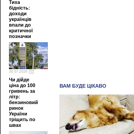
Тиха
бідність:
доходи
українців
впали до
критичної
позначки
30.07.2026
Чи дійде
ціна до 100
гривень за
літр:
бензиновий
ринок
України
тріщить по
швах