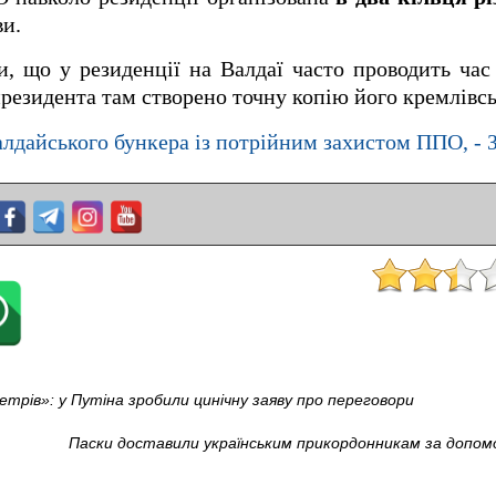
ви.
, що у резиденції на Валдаї часто проводить час
президента там створено точну копію його кремлівсь
алдайського бункера із потрійним захистом ППО, - 
метрів»: у Путіна зробили цинічну заяву про переговори
Паски доставили українським прикордонникам за допомо