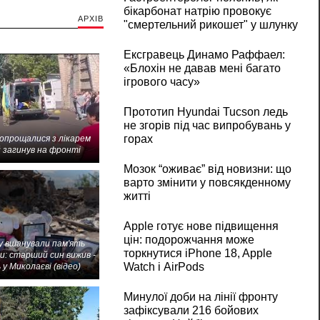
бікарбонат натрію провокує
АРХІВ
"смертельний рикошет" у шлунку
Ексгравець Динамо Раффаел:
«Блохін не давав мені багато
ігрового часу»
Прототип Hyundai Tucson ледь
не згорів під час випробувань у
горах
попрощалися з лікарем
 загинув на фронті
Мозок “оживає” від новизни: що
варто змінити у повсякденному
житті
Apple готує нове підвищення
цін: подорожчання може
 вшанували пам'ять
торкнутися iPhone 18, Apple
и: старший син вижив -
Watch і AirPods
 у Миколаєві (відео)
Минулої доби на лінії фронту
зафіксували 216 бойових