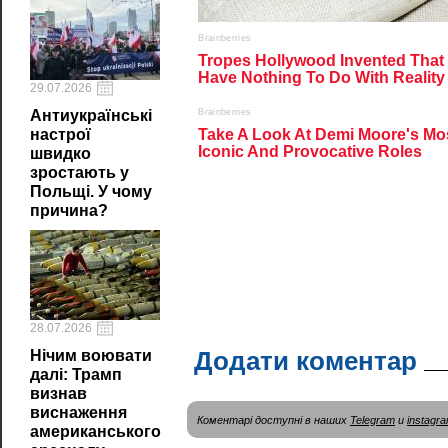
29.07.2026
Антиукраїнські
настрої
швидко
зростають у
Польщі. У чому
причина?
28.07.2026
Додати коментар
Нічим воювати
далі: Трамп
визнав
виснаження
Коментарі доступні в наших
Telegram
и
instagr
американського