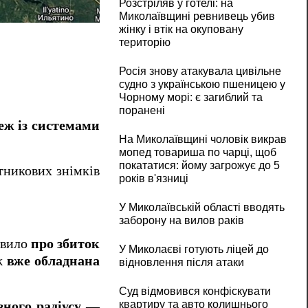
Розстріляв у готелі: на
На Валдаї навколо резиденції Путіна збудув
Миколаївщині ревнивець убив
жінку і втік на окуповану
територію
Росія знову атакувала цивільне
судно з українською пшеницею у
Чорному морі: є загиблий та
поранені
еж із системами
На Миколаївщині чоловік викрав
мопед товариша по чарці, щоб
покататися: йому загрожує до 5
тникових знімків
років в'язниці
У Миколаївській області вводять
заборону на вилов раків
явило
про збиток
У Миколаєві готують ліцей до
ж
вже обладнана
відновлення після атаки
Суд відмовився конфіскувати
квартиру та авто колишнього
зного радіусу
—