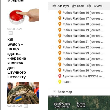
в Україні
04.08.2026
Кill
Switch –
на що
здатна
«червона
кнопка»
для
штучного
інтелекту
03.08.2026