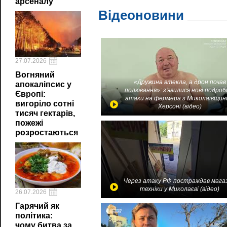
арсеналу
Відеоновини
27.07.2026
Вогняний
«Дружина втекла, а дрон почав
апокаліпсис у
полювання»: з'явилися нові подроб
Європі:
атаки на фермера з Миколаївщин
вигоріло сотні
Херсоні (відео)
тисяч гектарів,
пожежі
розростаються
Через атаку РФ постраждав мага
техніки у Миколаєві (відео)
26.07.2026
Гарячий як
політика:
чому битва за