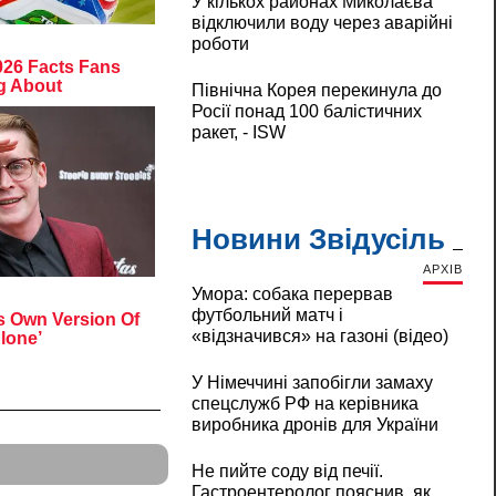
У кількох районах Миколаєва
відключили воду через аварійні
роботи
Північна Корея перекинула до
Росії понад 100 балістичних
ракет, - ISW
Новини Звідусіль
АРХІВ
Умора: собака перервав
футбольний матч і
«відзначився» на газоні (відео)
У Німеччині запобігли замаху
спецслужб РФ на керівника
виробника дронів для України
Не пийте соду від печії.
Гастроентеролог пояснив, як