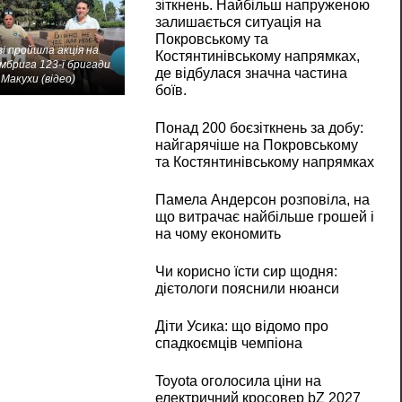
зіткнень. Найбільш напруженою
залишається ситуація на
Покровському та
і пройшла акція на
Костянтинівському напрямках,
мбрига 123-ї бригади
де відбулася значна частина
Макухи (відео)
боїв.
Понад 200 боєзіткнень за добу:
найгарячіше на Покровському
та Костянтинівському напрямках
Памела Андерсон розповіла, на
що витрачає найбільше грошей і
на чому економить
Чи корисно їсти сир щодня:
дієтологи пояснили нюанси
Діти Усика: що відомо про
спадкоємців чемпіона
Toyota оголосила ціни на
електричний кросовер bZ 2027