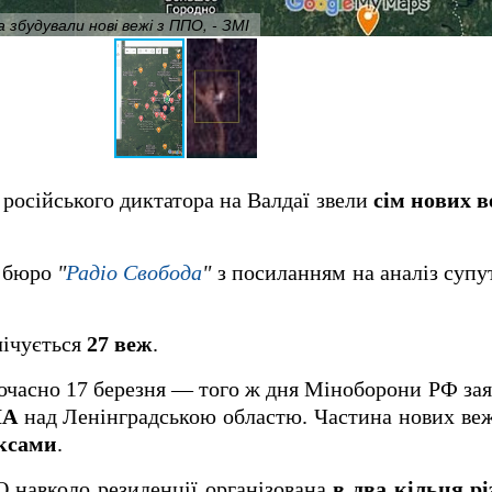
 збудували нові вежі з ППО, - ЗМІ
 російського диктатора на Валдаї звели
сім нових в
е бюро
"
Радіо Свобода
"
з посиланням на аналіз супу
лічується
27 веж
.
ночасно 17 березня — того ж дня Міноборони РФ за
ЛА
над Ленінградською областю. Частина нових ве
ксами
.
 навколо резиденції організована
в два кільця рі