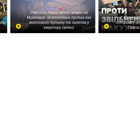
З'явились перші фото атаки на
Миколаєві: безпілотник пробив дах
У Миколаєв
идці
житлового будинку та залетів у
підтримку ко
квартиру (відео)
Олега 