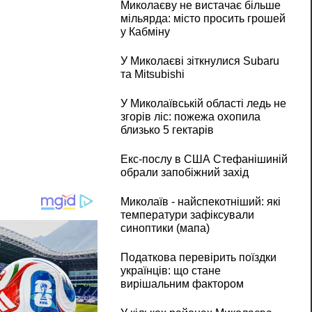
Миколаєву не вистачає більше
мільярда: місто просить грошей
у Кабміну
У Миколаєві зіткнулися Subaru
та Mitsubishi
У Миколаївській області ледь не
згорів ліс: пожежа охопила
близько 5 гектарів
Екс-послу в США Стефанішиній
обрали запобіжний захід
Миколаїв - найспекотніший: які
температури зафіксували
синоптики (мапа)
Податкова перевірить поїздки
українців: що стане
вирішальним фактором