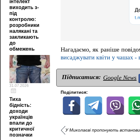
інтелект
виходить з-
під
контролю:
розробники
налякані та
закликають
до
обмежень
Нагадаємо, як раніше повід
висаджувати квіти у чашах - 
Підписатися:
Google News
31.07.2026
Поділитися:
Тиха
бідність:
доходи
українців
впали до
критичної
У Миколаєві пропонують встанови
позначки