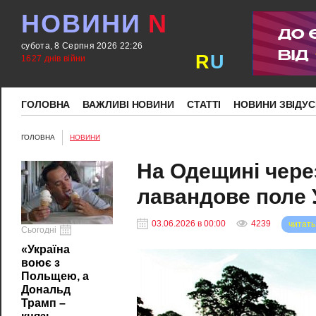
НОВИНИ
N
субота, 8 Серпня 2026 22:26
R
U
1627 днів війни
ГОЛОВНА
ВАЖЛИВІ НОВИНИ
СТАТТІ
НОВИНИ ЗВІДУС
ГОЛОВНА
НОВИНИ
На Одещині чере
лавандове поле У
03.06.2026 в 00:00
4239
читать
Сьогодні
«Україна
воює з
Польщею, а
Дональд
Трамп –