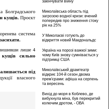
закінчувати війну
ка Болградського
Миколаївська область під
загрозою водної кризи: вчений
н кущів.
Проєкт
попередив про зниження стоку
рік на 25%
оренева система
У Миколаєві готують до
засихати.
відкриття новий Макдональдс
залишивши лише 4
Україна на порозі важкої зими:
чому Київ знову сумнівається у
 кущів сильно
підтримці США
Миколаївський драмтеатр
залишається під
відкриє 104-й сезон двома
укції власного
прем'єрами: афіша на серпень
та вересень
Вихід до моря в Коблево, де
вибухнула міна, був перекритий
колючим дротом, - ОВА