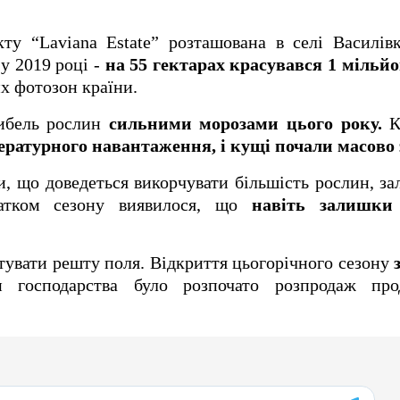
ту “Laviana Estate” розташована в селі Василів
у 2019 році -
на 55 гектарах красувався 1 мільйо
х фотозон країни.
ибель рослин
сильними морозами цього року.
К
ратурного навантаження, і кущі почали масово 
и, що доведеться викорчувати більшість рослин, 
чатком сезону виявилося, що
навіть залишки
тувати решту поля. Відкриття цьогорічного сезону
господарства було розпочато розпродаж прод