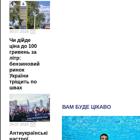
30.07.2026
Чи дійде
ціна до 100
гривень за
літр:
бензиновий
ринок
України
тріщить по
швах
29.07.2026
Антиукраїнські
настрої