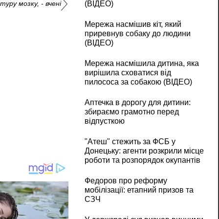
(ВІДЕО)
уру мозку, - вчені
Мережа насмішив кіт, який
приревнув собаку до людини
(ВІДЕО)
Мережа насмішила дитина, яка
вирішила сховатися від
пилососа за собакою (ВІДЕО)
Аптечка в дорогу для дитини:
збираємо грамотно перед
відпусткою
"Атеш" стежить за ФСБ у
Донецьку: агенти розкрили місце
роботи та розпорядок окупантів
Федоров про реформу
мобілізації: етапний призов та
СЗЧ