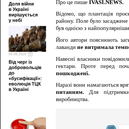
Про це пише
IVASI.NEWS.
Доля війни
в Україні
Відомо, що плантація проєк
вирішується
у небі
району. Поле було засаджене 
був однією з найпопулярніши
Його автори пояснюють заг
лаванди
не витримала темпе
05.08.2026
Навесні власники повідомил
Від черг із
гектари. Проте перед по
добровольців
пошкоджені.
до
«бусифікації»:
еволюція ТЦК
Наразі вони намагаються вря
в Україні
питанням.
Для підтримки 
виробництва.