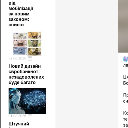
від
мобілізації
за новим
законом:
список
02.08.2026
Новий дизайн
євробанкнот:
незадоволених
буде багато
01.08.2026
Штучний