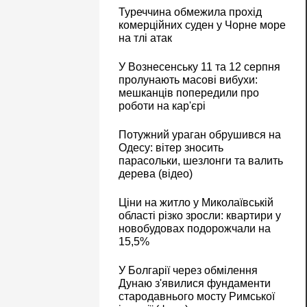
Туреччина обмежила прохід
комерційних суден у Чорне море
на тлі атак
У Вознесенську 11 та 12 серпня
пролунають масові вибухи:
мешканців попередили про
роботи на кар'єрі
Потужний ураган обрушився на
Одесу: вітер зносить
парасольки, шезлонги та валить
дерева (відео)
Ціни на житло у Миколаївській
області різко зросли: квартири у
новобудовах подорожчали на
15,5%
У Болгарії через обмілення
Дунаю з'явилися фундаменти
стародавнього мосту Римської