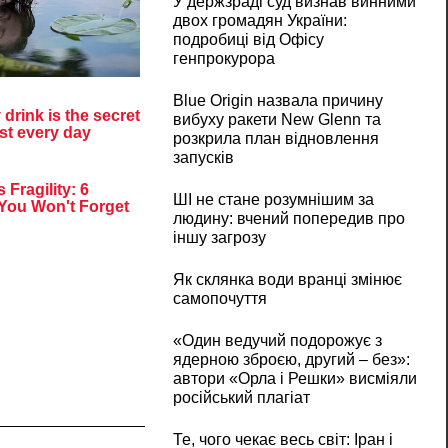
У держзраді суд визнав винними
двох громадян України:
подробиці від Офісу
генпрокурора
Blue Origin назвала причину
вибуху ракети New Glenn та
розкрила план відновлення
запусків
ШІ не стане розумнішим за
людину: вчений попередив про
іншу загрозу
Як склянка води вранці змінює
самопочуття
«Один ведучий подорожує з
ядерною зброєю, другий – без»:
автори «Орла і Решки» висміяли
російський плагіат
Те, чого чекає весь світ: Іран і