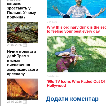
швидко
зростають у
Польщі. У чому
причина?
28.07.2026
Нічим воювати
далі: Трамп
визнав
виснаження
американського
арсеналу
Додати коментар
27.07.2026