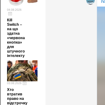
04.08.2026
Кill
Switch –
на що
здатна
«червона
кнопка»
для
штучного
інтелекту
03.08.2026
Хто
втратив
право на
відстрочку