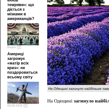
князь
темряви»: що
діється з
мізками в
американців?
Вчора
Америці
загрожує
«матір всіх
криз»: не
поздоровиться
всьому світу
На Одещині загинуло найбільше лав
На Одещині
загинуло найбі
06.08.2026