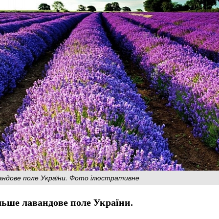
андове поле України. Фото ілюстративне
льше лавандове поле України.