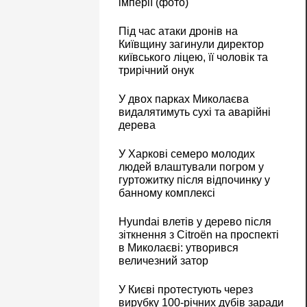
імперії (фото)
Під час атаки дронів на
Київщину загинули директор
київського ліцею, її чоловік та
трирічний онук
У двох парках Миколаєва
видалятимуть сухі та аварійні
дерева
У Харкові семеро молодих
людей влаштували погром у
гуртожитку після відпочинку у
банному комплексі
Hyundai влетів у дерево після
зіткнення з Citroën на проспекті
в Миколаєві: утворився
величезний затор
У Києві протестують через
вирубку 100-річних дубів заради