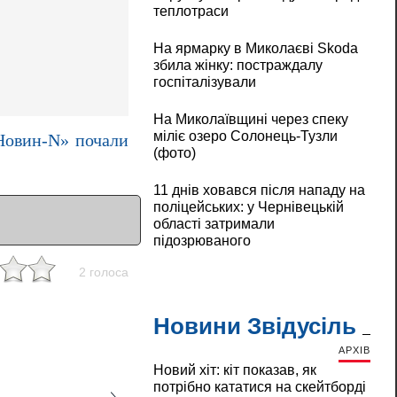
теплотраси
На ярмарку в Миколаєві Skoda
збила жінку: постраждалу
госпіталізували
На Миколаївщині через спеку
міліє озеро Солонець-Тузли
«Новин-N» почали
(фото)
11 днів ховався після нападу на
поліцейських: у Чернівецькій
області затримали
підозрюваного
2 голоса
Новини Звідусіль
АРХІВ
Новий хіт: кіт показав, як
потрібно кататися на скейтборді