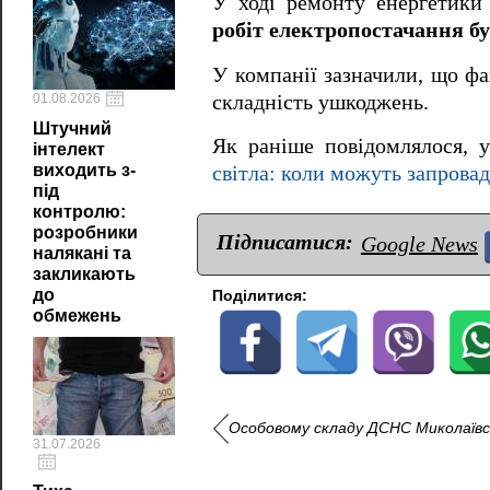
У ході ремонту енергетики
робіт електропостачання б
У компанії зазначили, що фа
складність ушкоджень.
01.08.2026
Штучний
Як раніше повідомлялося, 
інтелект
виходить з-
світла: коли можуть запров
під
контролю:
розробники
Підписатися:
Google News
налякані та
закликають
до
Поділитися:
обмежень
Особовому складу ДСНС Миколаївс
31.07.2026