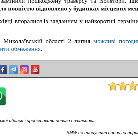
 замінили пошкоджену траверсу та ізолятори.
Пі
уло повністю відновлено у будинках місцевих ме
хівці впоралися із завданням у найкоротші термін
у Миколаївській області 2 липня
можливі погоди
адити обмеження
.
ької області представили нового начальника
BMW не пропустив Lanos на перех