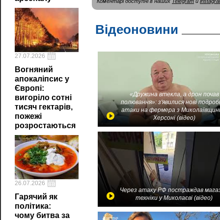
Коментарі доступні в наших
Telegram
и
instagr
Відеоновини
27.07.2026
Вогняний
апокаліпсис у
Європі:
«Дружина втекла, а дрон почав
вигоріло сотні
полювання»: з'явилися нові подроб
тисяч гектарів,
атаки на фермера з Миколаївщин
пожежі
Херсоні (відео)
розростаються
26.07.2026
Через атаку РФ постраждав мага
Гарячий як
техніки у Миколаєві (відео)
політика:
чому битва за