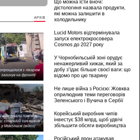
Що можна їсти вночі:
дієтологиня назвала продукти,
які можна залишити в
АРХІВ
холодильнику
Lucid Motors відтермінувала
запуск електрокросовера
Cosmos до 2027 року
У Чорнобильській зоні орудує
ненажерливий хижак, який за
добу з’їдає більше своєї ваги: що
попрощалися з лікарем
відомо про цю тварину
 загинув на фронті
Не лише війна з Росією: Жовква
оприлюднив теми переговорів
Зеленського і Вучича в Сербії
Корейський виробник чипів
 вшанували пам'ять
інвестує $38 млрд, щоб удвічі
и: старший син вижив -
збільшити обсяги виробництва
 у Миколаєві (відео)
Російський дрон атакував