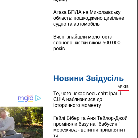
Атака БПЛА на Миколаївську
область: пошкоджено цивільне
судно та автомобіль
Вчені знайшли молоток із
слонової кістки віком 500 000
років
Новини Звідусіль
АРХІВ
Те, чого чекає весь світ: Іран і
США наблизилися до
історичного моменту
Гейлі Бібер та Аня Тейлор-Джой
проміняли базу на "бабусині"
мережива - встигни приміряти і
ти