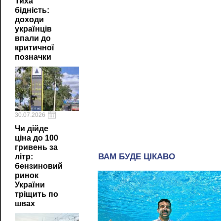
Тиха
бідність:
доходи
українців
впали до
критичної
позначки
30.07.2026
Чи дійде
ціна до 100
гривень за
літр:
бензиновий
ринок
України
тріщить по
швах