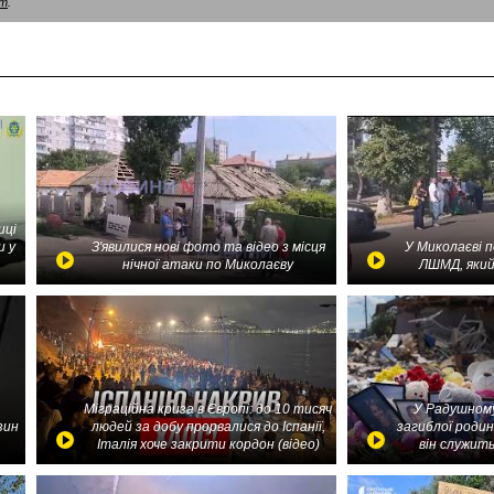
am
.
иці
и у
З'явилися нові фото та відео з місця
У Миколаєві 
нічної атаки по Миколаєву
ЛШМД, який
Міграційна криза в Європі: до 10 тисяч
У Радушному
зин
людей за добу прорвалися до Іспанії,
загиблої родин
Італія хоче закрити кордон (відео)
він служить