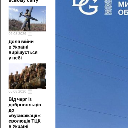
всьому світу
06.08.2026
Доля війни
в Україні
вирішується
у небі
05.08.2026
Від черг із
добровольців
до
«бусифікації»:
еволюція ТЦК
в Україні