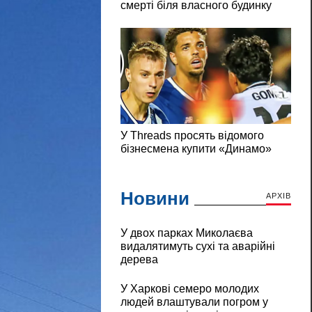
Новини
АРХІВ
У двох парках Миколаєва
видалятимуть сухі та аварійні
дерева
У Харкові семеро молодих
людей влаштували погром у