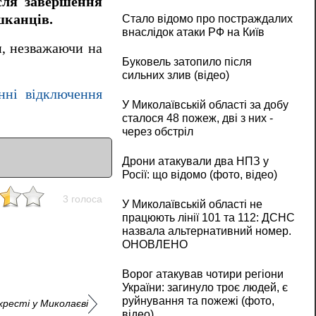
сля завершення
шканців.
Стало відомо про постраждалих
внаслідок атаки РФ на Київ
и, незважаючи на
Буковель затопило після
сильних злив (відео)
нні відключення
У Миколаївській області за добу
сталося 48 пожеж, дві з них -
через обстріл
Дрони атакували два НПЗ у
Росії: що відомо (фото, відео)
3 голоса
У Миколаївській області не
працюють лінії 101 та 112: ДСНС
назвала альтернативний номер.
ОНОВЛЕНО
Ворог атакував чотири регіони
України: загинуло троє людей, є
руйнування та пожежі (фото,
ресті у Миколаєві
відео)