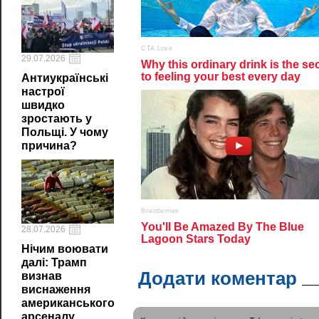
29.07.2026
Антиукраїнські
настрої
швидко
зростають у
Польщі. У чому
причина?
28.07.2026
Нічим воювати
далі: Трамп
Додати коментар
визнав
виснаження
американського
арсеналу