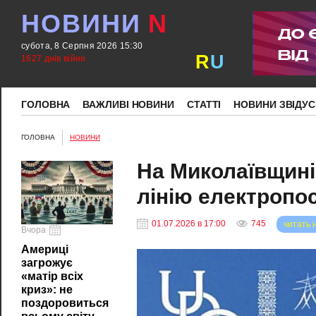
НОВИНИ
N
субота, 8 Серпня 2026 15:30
R
U
1627 днів війни
ГОЛОВНА
ВАЖЛИВІ НОВИНИ
СТАТТІ
НОВИНИ ЗВІДУС
ГОЛОВНА
НОВИНИ
На Миколаївщині
лінію електропо
01.07.2026 в 17:00
745
читать 
Вчора
Америці
загрожує
«матір всіх
криз»: не
поздоровиться