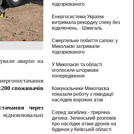
підозрюваного
Енергосистема України
витримала рекордну спеку без
відключень, - Шмигаль
Смертельне побиття сапою: у
Миколаєві затримали
підозрюваного
дували аварію на
У Миколаєві та області
оголосили штормове
попередження
енергопостачання
 1200 споживачів
Комунальники Миколаєва
показали роботу з ліквідації
наслідків ворожих атак
стачання через
Серед загиблих - трирічна
 відновлювальні
дитина: Зеленський розповів
про наслідки атаки дронів на
будинок у Київській області