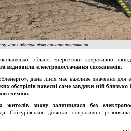
ену через обстріл лінію електропостачання
колаївської області енергетики оперативно лікві
 та відновили електропостачання споживачів.
бленерго», дана лінія має важливе значення для 
жих обстрілів навесні саме завдяки ній близько
ною схемою.
на жителів знову залишилася без електропо
а Снігурівської ділянки оперативно розпочала