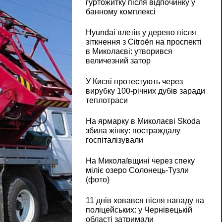
гуртожитку після відпочинку у
банному комплексі
Hyundai влетів у дерево після
зіткнення з Citroën на проспекті
в Миколаєві: утворився
величезний затор
У Києві протестують через
вирубку 100-річних дубів заради
теплотраси
На ярмарку в Миколаєві Skoda
збила жінку: постраждалу
госпіталізували
На Миколаївщині через спеку
міліє озеро Солонець-Тузли
(фото)
11 днів ховався після нападу на
поліцейських: у Чернівецькій
області затримали