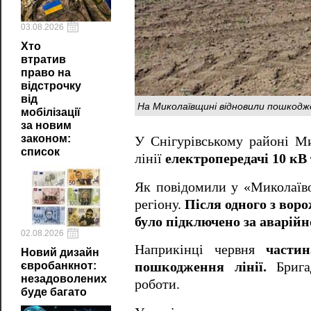
03.08.2026
Хто
втратив
право на
відстрочку
від
На Миколаївщині відновили пошкодж
мобілізації
за новим
законом:
У Снігурівському районі Ми
список
лінії
електропередачі 10 кВ
Як повідомили у «Миколаїво
регіону.
Після одного з воро
було підключено за аварій
02.08.2026
Наприкінці червня
части
Новий дизайн
євробанкнот:
пошкодження лінії.
Бригад
незадоволених
роботи.
буде багато