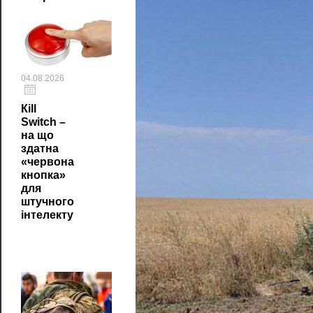
04.08.2026
Кill
Switch –
на що
здатна
«червона
кнопка»
для
штучного
інтелекту