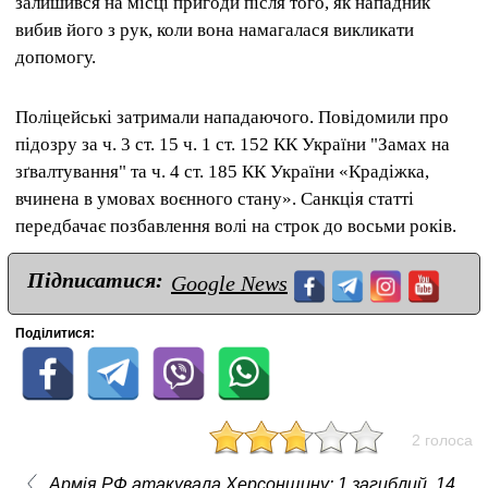
залишився на місці пригоди після того, як нападник
вибив його з рук, коли вона намагалася викликати
допомогу.
Поліцейські затримали нападаючого. Повідомили про
підозру за ч. 3 ст. 15 ч. 1 ст. 152 КК України "Замах на
зґвалтування" та ч. 4 ст. 185 КК України «Крадіжка,
вчинена в умовах воєнного стану». Санкція статті
передбачає позбавлення волі на строк до восьми років.
Підписатися:
Google News
Поділитися:
2 голоса
Армія РФ атакувала Херсонщину: 1 загиблий, 14