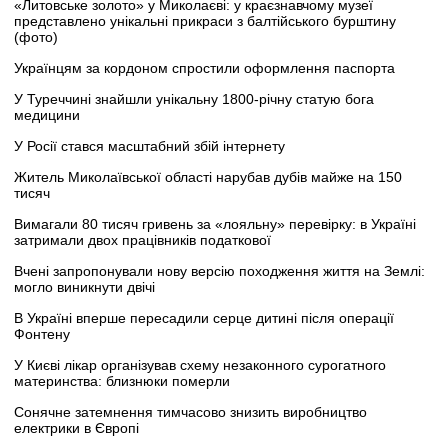
«Литовське золото» у Миколаєві: у краєзнавчому музеї
представлено унікальні прикраси з балтійського бурштину
(фото)
Українцям за кордоном спростили оформлення паспорта
У Туреччині знайшли унікальну 1800-річну статую бога
медицини
У Росії стався масштабний збій інтернету
Житель Миколаївської області нарубав дубів майже на 150
тисяч
Вимагали 80 тисяч гривень за «лояльну» перевірку: в Україні
затримали двох працівників податкової
Вчені запропонували нову версію походження життя на Землі:
могло виникнути двічі
В Україні вперше пересадили серце дитині після операції
Фонтену
У Києві лікар організував схему незаконного сурогатного
материнства: близнюки померли
Сонячне затемнення тимчасово знизить виробництво
електрики в Європі