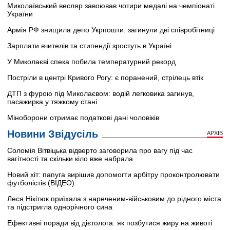
Миколаївський весляр завоював чотири медалі на чемпіонаті
України
Армія РФ знищила депо Укрпошти: загинули дві співробітниці
Зарплати вчителів та стипендії зростуть в Україні
У Миколаєві спека побила температурний рекорд
Постріли в центрі Кривого Рогу: є поранений, стрілець втік
ДТП з фурою під Миколаєвом: водій легковика загинув,
пасажирка у тяжкому стані
Міноборони отримає податкові дані чоловіків
Новини Звідусіль
АРХІВ
Соломія Вітвіцька відверто заговорила про вагу під час
вагітності та скільки кіло вже набрала
Новий хіт: папуга вирішив допомогти арбітру проконтролювати
футболістів (ВІДЕО)
Леся Нікітюк приїхала з нареченим-військовим до рідного міста
та підстригла однорічного сина
Ефективні поради від дієтолога: як позбутися жиру на животі