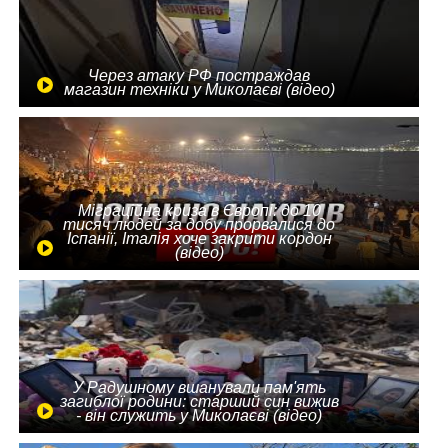
Через атаку РФ постраждав
магазин техніки у Миколаєві (відео)
Міграційна криза в Європі: до 10
тисяч людей за добу прорвалися до
Іспанії, Італія хоче закрити кордон
(відео)
У Радушному вшанували пам'ять
загиблої родини: старший син вижив
- він служить у Миколаєві (відео)