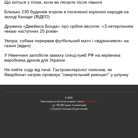
Що коїться з тілом, коли ви лягаєте після півночі
Близько 230 будинків згоріли в поселенні корінних народів на
заході Канади (ВІДЕО)
Дружина «Джеймса Бонда» про срібне весілля: «З нетерпінням
чекаю наступних 25 років»
Умора: собака перервав футбольний матч і «відзначився» на
газоні (відео)
У Німеччині запобігли замаху спецслужб РФ на керівника
виробника дронів для України
Не пийте соду від печії. Гастроентеролог пояснив, як
бікарбонат натрію провокує "смертельний рикошет" у шлунку
© 2026.
Миколаївська обласна інтернет-газета
«Новини N»
це: 705,360 новин, 0 коментарів
и 19 років 5 місяців 24 дня онлайн.