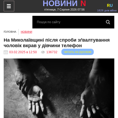
НОВИНИ
N
R
U
п'ятниця, 7 Серпня 2026 07:56
1626 днів війни
ГОЛОВНА
НОВИНИ
На Миколаївщині після спроби зґвалтування
чоловік вкрав у дівчини телефон
читать на русском
03.02.2025 в 12:50
136732