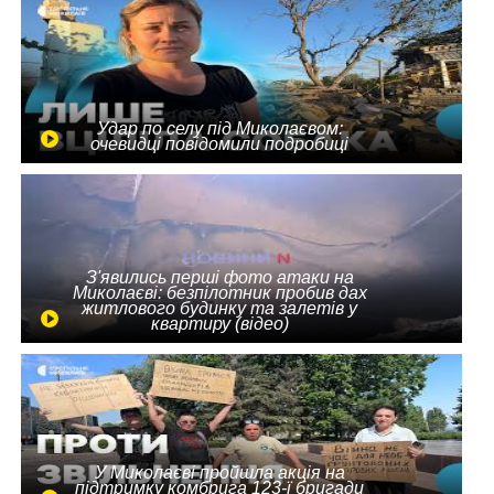
Удар по селу під Миколаєвом:
очевидці повідомили подробиці
З'явились перші фото атаки на
Миколаєві: безпілотник пробив дах
житлового будинку та залетів у
квартиру (відео)
У Миколаєві пройшла акція на
підтримку комбрига 123-ї бригади