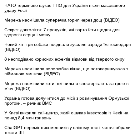
НАТО терміново шукає ППО для України після масованого
удару Росії
Мережа насмішила суперечка горил через дощ (ВІДЕО)
Секрет довголіття: 7 продуктів, які варто їсти щодня для
здоров’я серця і мозку
Новий хіт: три собаки поєднали зусилля заради їжі господаря
(ВІДЕО)
8 несподівано корисних ефектів відмови від твердого сиру
Мережа насмішила велелюбна кішка, що потоваришувала з
пійманою мишкою (ВІДЕО)
Мережа насмішили коти, які пильно спостерігають за грою в
м'яч (ВІДЕО)
Україна готова долучитися до місії з розмінування Ормузької
протоки, – речник ВМС
У Києві викрили call-центр, який ошукав інвесторів із Чехії на
понад 8,4 млн гривень
ChatGPT переміг письменників у сліпому тесті: читачі обрали
тексти ШІ