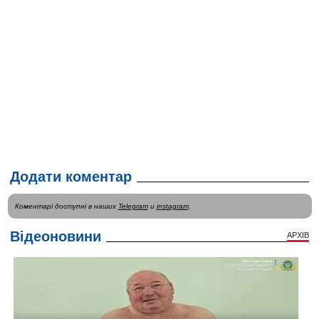
Додати коментар
Коментарі доступні в наших
Telegram
и
instagram
.
Відеоновини
АРХІВ