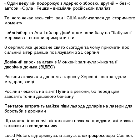
«Один ведучий подорожує з ядерною зброєю, другий – без»:
автори «Орла і Решки» висміяли російський плагіат
Те, чого чекає весь світ: Іран і США наблизилися до історичного
моменту
Гейлі Бібер та Аня Тейлор-Джой проміняли базу на "бабусині"
мережива - встигни приміряти і ти
8 серпня: яке церковне свято сьогодні та чому прикмети про
сильний вітер раніше пов’язували з 21 серпня
Довічний вирок за атаку в Мюнхені: загинули жінка та її
дворічна донька (ВІДЕО)
Росіяни атакували дроном лікарню у Херсоні: постраждали
медпрацівниці
Росіяни чекають на візит Путіна в регіони, бо перед цим
завозять тонни дешевого бензину
Пентагон витратить майже півмільярда доларів на лазери для
боротьби з дронами
Що можна їсти вночі: дієтологиня назвала продукти, які можна
залишити в холодильнику
Lucid Motors відтермінувала запуск електрокросовера Cosmos