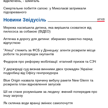
відключень, - Шмигаль
Смертельне побиття сапою: у Миколаєві затримали
підозрюваного
Новини Звідусіль
АРХІВ
Мережа насмішила дитина, яка вирішила сховатися від
пилососа за собакою (ВІДЕО)
Аптечка в дорогу для дитини: збираємо грамотно перед
відпусткою
"Атеш" стежить за ФСБ у Донецьку: агенти розкрили місце
роботи та розпорядок окупантів
Федоров про реформу мобілізації: етапний призов та СЗЧ
У держзраді суд визнав винними двох громадян України:
подробиці від Офісу генпрокурора
Blue Origin назвала причину вибуху ракети New Glenn та
розкрила план відновлення запусків
ШІ не стане розумнішим за людину: вчений попередив про
іншу загрозу
Як склянка води вранці змінює самопочуття