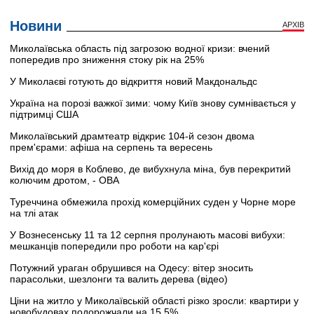
Новини
АРХІВ
Миколаївська область під загрозою водної кризи: вчений
попередив про зниження стоку рік на 25%
У Миколаєві готують до відкриття новий Макдональдс
Україна на порозі важкої зими: чому Київ знову сумнівається у
підтримці США
Миколаївський драмтеатр відкриє 104-й сезон двома
прем'єрами: афіша на серпень та вересень
Вихід до моря в Коблево, де вибухнула міна, був перекритий
колючим дротом, - ОВА
Туреччина обмежила прохід комерційних суден у Чорне море
на тлі атак
У Вознесенську 11 та 12 серпня пролунають масові вибухи:
мешканців попередили про роботи на кар'єрі
Потужний ураган обрушився на Одесу: вітер зносить
парасольки, шезлонги та валить дерева (відео)
Ціни на житло у Миколаївській області різко зросли: квартири у
новобудовах подорожчали на 15,5%