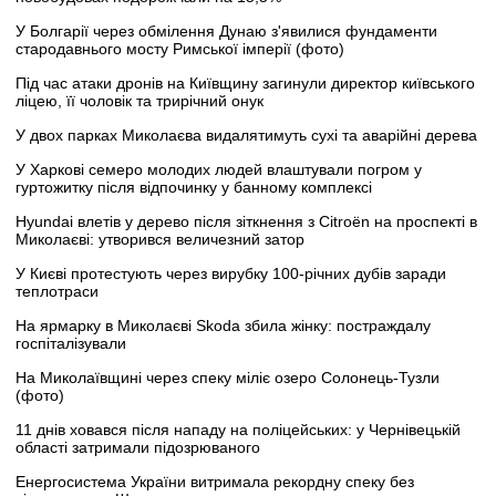
У Болгарії через обмілення Дунаю з'явилися фундаменти
стародавнього мосту Римської імперії (фото)
Під час атаки дронів на Київщину загинули директор київського
ліцею, її чоловік та трирічний онук
У двох парках Миколаєва видалятимуть сухі та аварійні дерева
У Харкові семеро молодих людей влаштували погром у
гуртожитку після відпочинку у банному комплексі
Hyundai влетів у дерево після зіткнення з Citroën на проспекті в
Миколаєві: утворився величезний затор
У Києві протестують через вирубку 100-річних дубів заради
теплотраси
На ярмарку в Миколаєві Skoda збила жінку: постраждалу
госпіталізували
На Миколаївщині через спеку міліє озеро Солонець-Тузли
(фото)
11 днів ховався після нападу на поліцейських: у Чернівецькій
області затримали підозрюваного
Енергосистема України витримала рекордну спеку без