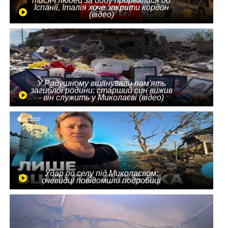
тисяч людей за добу прорвалися до
Іспанії, Італія хоче закрити кордон
(відео)
У Радушному вшанували пам'ять
загиблої родини: старший син вижив
- він служить у Миколаєві (відео)
Удар по селу під Миколаєвом:
очевидці повідомили подробиці