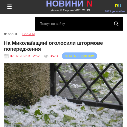
НОВИНИ
N
R
U
субота, 8 Серпня 2026 21:19
1627 днів війни
ГОЛОВНА
НОВИНИ
На Миколаївщині оголосили штормове
попередження
читать на русском
07.07.2026 в 12:52
3573