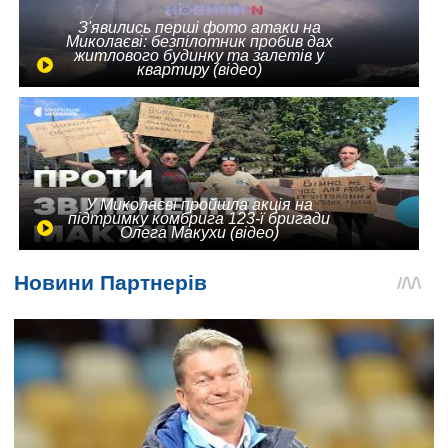
З'явились перші фото атаки на
Миколаєві: безпілотник пробив дах
житлового будинку та залетів у
квартиру (відео)
У Миколаєві пройшла акція на
підтримку комбрига 123-ї бригади
Олега Макухи (відео)