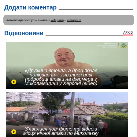
Додати коментар
Коментарі доступні в наших
Telegram
и
instagram
.
Відеоновини
АРХІВ
«Дружина втекла, а дрон почав
полювання»: з'явилися нові
подробиці атаки на фермера з
Миколаївщини у Херсоні (відео)
З'явилися нові фото та відео з
місця нічної атаки по Миколаєву