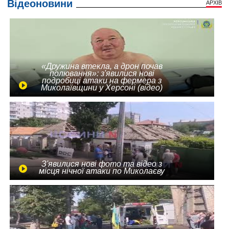
Відеоновини
АРХІВ
«Дружина втекла, а дрон почав
полювання»: з'явилися нові
подробиці атаки на фермера з
Миколаївщини у Херсоні (відео)
З'явилися нові фото та відео з
місця нічної атаки по Миколаєву