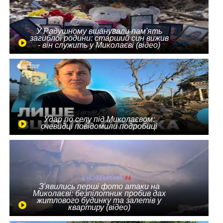
У Радушному вшанували пам'ять
загиблої родини: старший син вижив
- він служить у Миколаєві (відео)
Удар по селу під Миколаєвом:
очевидці повідомили подробиці
З'явились перші фото атаки на
Миколаєві: безпілотник пробив дах
житлового будинку та залетів у
квартиру (відео)