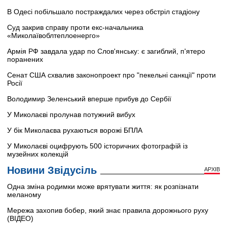
В Одесі побільшало постраждалих через обстріл стадіону
Суд закрив справу проти екс-начальника
«Миколаївоблтеплоенерго»
Армія РФ завдала удар по Слов'янську: є загиблий, п'ятеро
поранених
Сенат США схвалив законопроект про "пекельні санкції" проти
Росії
Володимир Зеленський вперше прибув до Сербії
У Миколаєві пролунав потужний вибух
У бік Миколаєва рухаються ворожі БПЛА
У Миколаєві оцифрують 500 історичних фотографій із
музейних колекцій
Новини Звідусіль
АРХІВ
Одна зміна родимки може врятувати життя: як розпізнати
меланому
Мережа захопив бобер, який знає правила дорожнього руху
(ВІДЕО)