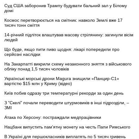
Суд США заборонив Трампу будувати бальний зал у Білому
домі
Космос перетворюється на смітник: навколо Землі вже 17
тисяч тонн сміття
14-річний підліток влаштував масову стрілянину: загинули вісім
людей
Що буде, якщо пити пиво щодня: лікарі попередили про
серйозні наслідки
На Закарпатті викрили схему незаконного зняття з військового
обліку понад 1,5 тисяч чоловіків
Українські морські дрони Magura знищили «Панцир-С1»
вартістю $15 млн у Криму (відео)
Київ побив одразу три температурні рекорди за один день
З "Скелі" почали переводити штурмовиків в інші підрозділи, –
ЗМІ
Атака по Херсону: постраждали медпрацівники
Нацбанк випустить пам'ятну монету на честь Папи Римського
В Україні для першокласників виплатять по 5 тисяч гривень