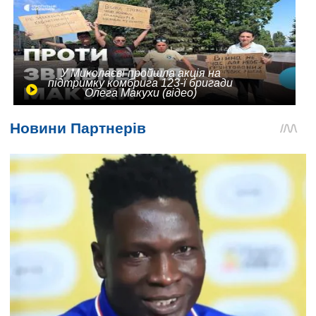
У Миколаєві пройшла акція на
підтримку комбрига 123-ї бригади
Олега Макухи (відео)