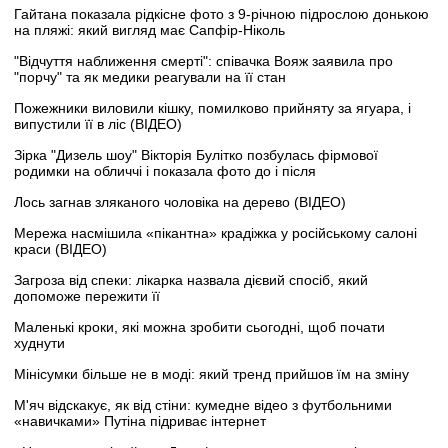
Гайтана показала рідкісне фото з 9-річною підрослою донькою
на пляжі: який вигляд має Сапфір-Ніколь
"Відчуття наближення смерті": співачка Вояж заявила про
"порчу" та як медики реагували на її стан
Пожежники виловили кішку, помилково прийняту за ягуара, і
випустили її в ліс (ВІДЕО)
Зірка "Дизель шоу" Вікторія Булітко позбулась фірмової
родимки на обличчі і показала фото до і після
Лось загнав зляканого чоловіка на дерево (ВІДЕО)
Мережа насмішила «пікантна» крадіжка у російському салоні
краси (ВІДЕО)
Загроза від спеки: лікарка назвала дієвий спосіб, який
допоможе пережити її
Маленькі кроки, які можна зробити сьогодні, щоб почати
худнути
Мінісумки більше не в моді: який тренд прийшов їм на зміну
М'яч відскакує, як від стіни: кумедне відео з футбольними
«навичками» Путіна підриває інтернет