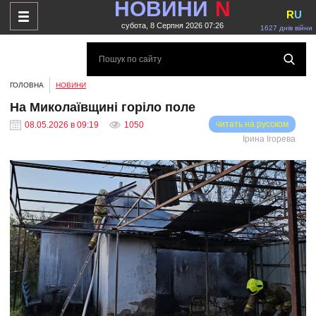
НОВИНИ
N
R
U
субота, 8 Серпня 2026 07:26
1627 днів війни
ГОЛОВНА
НОВИНИ
На Миколаївщині горіло поле
читать на русском
08.05.2026 в 09:19
1050
Ірина Ігорева