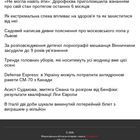
«Не могла навіть йти»: Дорофєєва приголомшила зізнанням
про свій стан протягом останніх 6 місяців
Як екстремальна спека впливає на здоров’я та як захиститися
від неї
Садовий написав дивне пояснення про московського попа у
Львові
За розповсюдження дитячої порнографії мешканця Вінниччини
засудили до 9 років ув’язнення
Тренди головних уборів, які носитимуть усі модниці вже цієї
осені
Defense Express: в Україну можуть потрапити антидронові
ракети CM-70 з Канади
Асист Судакова, звитяга Сікана та розгром від Бенфіки:
результати кваліфікації Ліги Європи
В Італії дві доби шукали викинутий лотерейний білет з
виграшем у мільйон
© 2026.
Миколаївська обласна інтернет-газета
«Новини N»