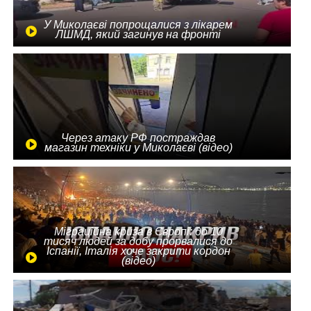
У Миколаєві попрощалися з лікарем
ЛШМД, який загинув на фронті
Через атаку РФ постраждав
магазин техніки у Миколаєві (відео)
Міграційна криза в Європі: до 10
тисяч людей за добу прорвалися до
Іспанії, Італія хоче закрити кордон
(відео)