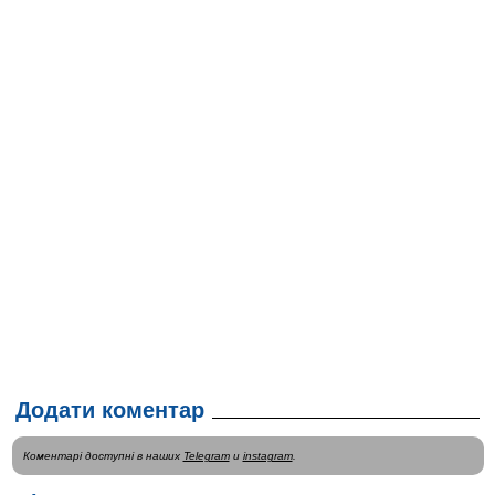
Додати коментар
Коментарі доступні в наших
Telegram
и
instagram
.