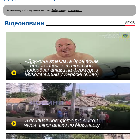
Коментарі доступні в наших
Telegram
и
instagram
.
Відеоновини
АРХІВ
«Дружина втекла, а дрон почав
полювання»: з'явилися нові
подробиці атаки на фермера з
Миколаївщини у Херсоні (відео)
З'явилися нові фото та відео з
місця нічної атаки по Миколаєву