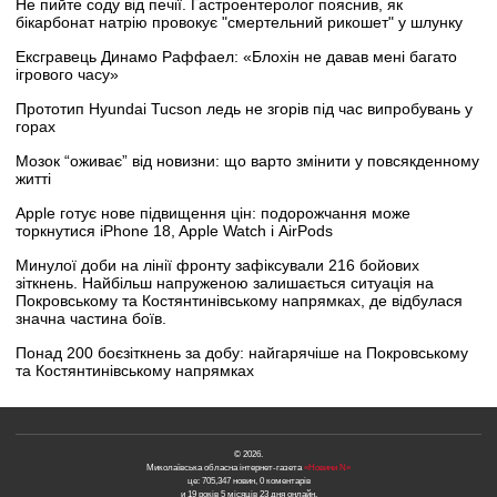
Не пийте соду від печії. Гастроентеролог пояснив, як
бікарбонат натрію провокує "смертельний рикошет" у шлунку
Ексгравець Динамо Раффаел: «Блохін не давав мені багато
ігрового часу»
Прототип Hyundai Tucson ледь не згорів під час випробувань у
горах
Мозок “оживає” від новизни: що варто змінити у повсякденному
житті
Apple готує нове підвищення цін: подорожчання може
торкнутися iPhone 18, Apple Watch і AirPods
Минулої доби на лінії фронту зафіксували 216 бойових
зіткнень. Найбільш напруженою залишається ситуація на
Покровському та Костянтинівському напрямках, де відбулася
значна частина боїв.
Понад 200 боєзіткнень за добу: найгарячіше на Покровському
та Костянтинівському напрямках
© 2026.
Миколаївська обласна інтернет-газета
«Новини N»
це: 705,347 новин, 0 коментарів
и 19 років 5 місяців 23 дня онлайн.