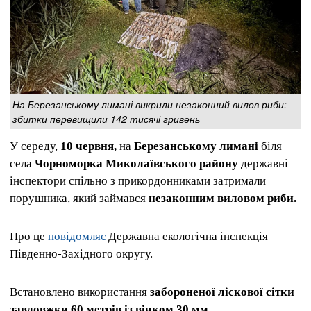
На Березанському лимані викрили незаконний вилов риби:
збитки перевищили 142 тисячі гривень
У середу,
10 червня,
на
Березанському лимані
біля
села
Чорноморка Миколаївського району
державні
інспектори спільно з прикордонниками затримали
порушника, який займався
незаконним виловом риби.
Про це
повідомляє
Державна екологічна інспекція
Південно-Західного округу.
Встановлено використання
забороненої ліскової сітки
завдовжки 60 метрів із вічком 30 мм
.