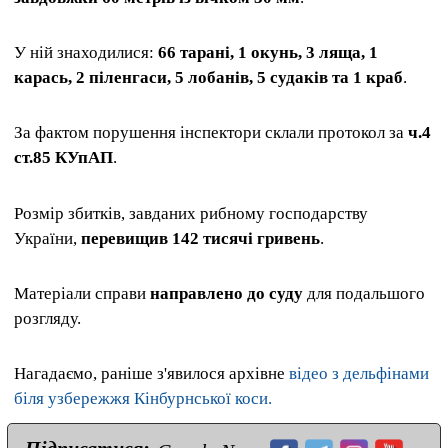
У ній знаходилися:
66 тарані, 1 окунь, 3 ляща, 1
карась, 2 піленгаси, 5 лобанів, 5 судаків та 1 краб
.
За фактом порушення інспектори склали протокол за
ч.4
ст.85 КУпАП
.
Розмір збитків, завданих рибному господарству
України,
перевищив 142 тисячі гривень
.
Матеріали справи
направлено до суду
для подальшого
розгляду.
Нагадаємо, раніше з'явилося архівне
відео з дельфінами
біля узбережжя Кінбурнської коси.