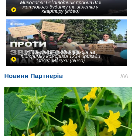
Миколаєві: безпілотник пробив дах
житлового будинку та залетів у
квартиру (відео)
У Миколаєві пройшла акція на
підтримку комбрига 123-ї бригади
Олега Макухи (відео)