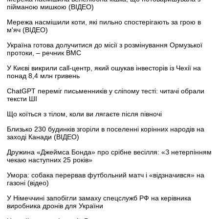
пійманою мишкою (ВІДЕО)
Мережа насмішили коти, які пильно спостерігають за грою в
м'яч (ВІДЕО)
Україна готова долучитися до місії з розмінування Ормузької
протоки, – речник ВМС
У Києві викрили call-центр, який ошукав інвесторів із Чехії на
понад 8,4 млн гривень
ChatGPT переміг письменників у сліпому тесті: читачі обрали
тексти ШІ
Що коїться з тілом, коли ви лягаєте після півночі
Близько 230 будинків згоріли в поселенні корінних народів на
заході Канади (ВІДЕО)
Дружина «Джеймса Бонда» про срібне весілля: «З нетерпінням
чекаю наступних 25 років»
Умора: собака перервав футбольний матч і «відзначився» на
газоні (відео)
У Німеччині запобігли замаху спецслужб РФ на керівника
виробника дронів для України