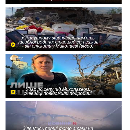
У Радушному вшанували пам'ять
загиблої родини: старший син вижив
- він служить у Миколаєві (відео)
Удар по селу під Миколаєвом:
очевидці повідомили подробиці
З'явились перші фото атаки на