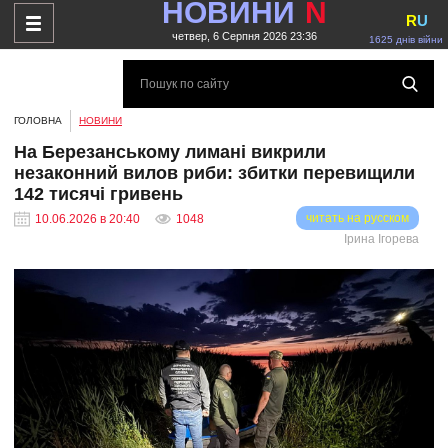
НОВИНИ
N
R
U
четвер, 6 Серпня 2026 23:36
1625 днів війни
ГОЛОВНА
НОВИНИ
На Березанському лимані викрили
незаконний вилов риби: збитки перевищили
142 тисячі гривень
читать на русском
10.06.2026 в 20:40
1048
Ірина Ігорева