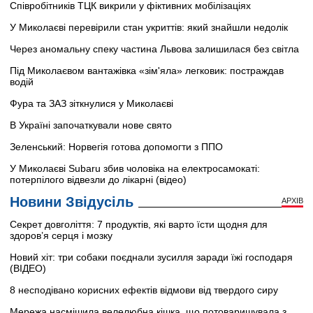
Співробітників ТЦК викрили у фіктивних мобілізаціях
У Миколаєві перевірили стан укриттів: який знайшли недолік
Через аномальну спеку частина Львова залишилася без світла
Під Миколаєвом вантажівка «зім'яла» легковик: постраждав
водій
Фура та ЗАЗ зіткнулися у Миколаєві
В Україні започаткували нове свято
Зеленський: Норвегія готова допомогти з ППО
У Миколаєві Subaru збив чоловіка на електросамокаті:
потерпілого відвезли до лікарні (відео)
Новини Звідусіль
АРХІВ
Секрет довголіття: 7 продуктів, які варто їсти щодня для
здоров’я серця і мозку
Новий хіт: три собаки поєднали зусилля заради їжі господаря
(ВІДЕО)
8 несподівано корисних ефектів відмови від твердого сиру
Мережа насмішила велелюбна кішка, що потоваришувала з