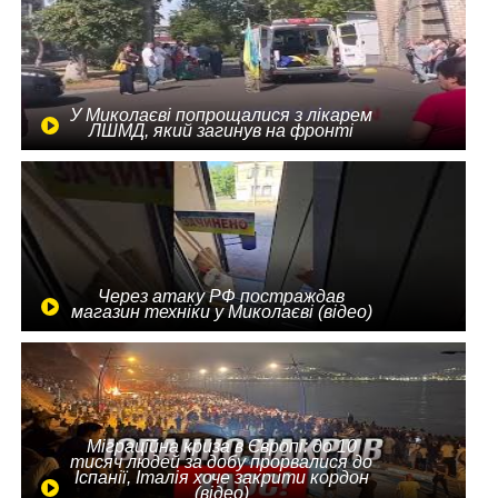
У Миколаєві попрощалися з лікарем
ЛШМД, який загинув на фронті
Через атаку РФ постраждав
магазин техніки у Миколаєві (відео)
Міграційна криза в Європі: до 10
тисяч людей за добу прорвалися до
Іспанії, Італія хоче закрити кордон
(відео)