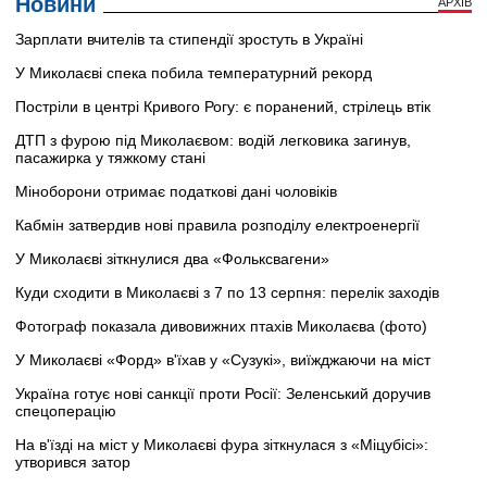
Новини
АРХІВ
Зарплати вчителів та стипендії зростуть в Україні
У Миколаєві спека побила температурний рекорд
Постріли в центрі Кривого Рогу: є поранений, стрілець втік
ДТП з фурою під Миколаєвом: водій легковика загинув,
пасажирка у тяжкому стані
Міноборони отримає податкові дані чоловіків
Кабмін затвердив нові правила розподілу електроенергії
У Миколаєві зіткнулися два «Фольксвагени»
Куди сходити в Миколаєві з 7 по 13 серпня: перелік заходів
Фотограф показала дивовижних птахів Миколаєва (фото)
У Миколаєві «Форд» в'їхав у «Сузукі», виїжджаючи на міст
Україна готує нові санкції проти Росії: Зеленський доручив
спецоперацію
На в'їзді на міст у Миколаєві фура зіткнулася з «Міцубісі»:
утворився затор