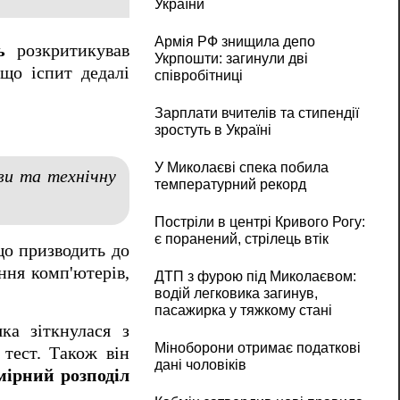
України
Армія РФ знищила депо
ь
розкритикував
Укрпошти: загинули дві
 що іспит дедалі
співробітниці
Зарплати вчителів та стипендії
зростуть в Україні
У Миколаєві спека побила
ви та технічну
температурний рекорд
Постріли в центрі Кривого Рогу:
є поранений, стрілець втік
що призводить до
ння комп'ютерів,
ДТП з фурою під Миколаєвом:
водій легковика загинув,
пасажирка у тяжкому стані
ка зіткнулася з
Міноборони отримає податкові
 тест. Також він
дані чоловіків
мірний розподіл