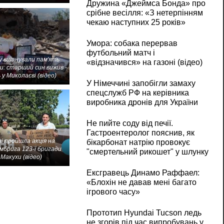
Дружина «Джеймса Бонда» про
срібне весілля: «З нетерпінням
чекаю наступних 25 років»
Умора: собака перервав
футбольний матч і
 вшанували пам'ять
«відзначився» на газоні (відео)
и: старший син вижив -
 у Миколаєві (відео)
У Німеччині запобігли замаху
спецслужб РФ на керівника
виробника дронів для України
Не пийте соду від печії.
Гастроентеролог пояснив, як
і пройшла акція на
бікарбонат натрію провокує
мбрига 123-ї бригади
"смертельний рикошет" у шлунку
Макухи (відео)
Ексгравець Динамо Раффаел:
«Блохін не давав мені багато
ігрового часу»
Прототип Hyundai Tucson ледь
не згорів під час випробувань у