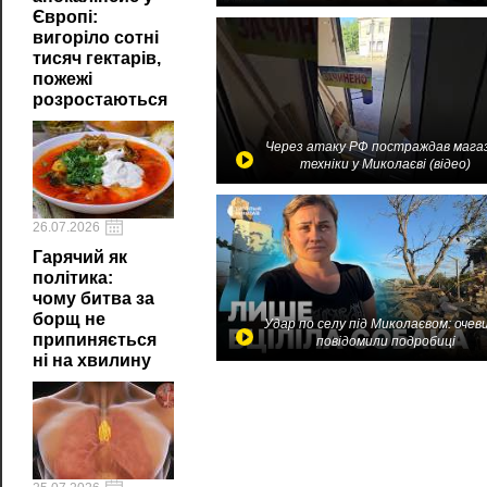
Європі:
вигоріло сотні
тисяч гектарів,
пожежі
розростаються
Через атаку РФ постраждав мага
техніки у Миколаєві (відео)
26.07.2026
Гарячий як
політика:
чому битва за
борщ не
Удар по селу під Миколаєвом: очев
припиняється
повідомили подробиці
ні на хвилину