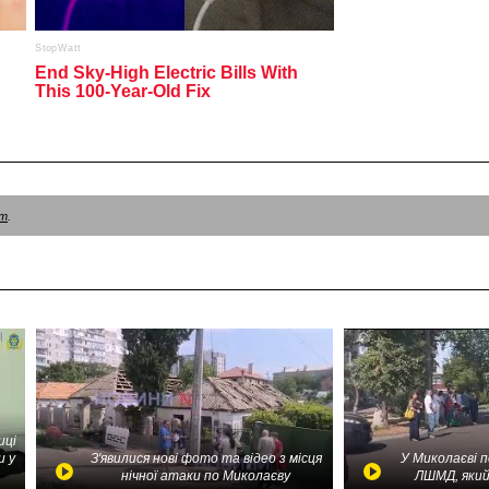
am
.
иці
и у
З'явилися нові фото та відео з місця
У Миколаєві 
нічної атаки по Миколаєву
ЛШМД, який