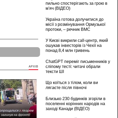
пильно спостерігають за грою в
м'яч (ВІДЕО)
Україна готова долучитися до
місії з розмінування Ормузької
протоки, – речник ВМС
У Києві викрили call-центр, який
ошукав інвесторів із Чехії на
понад 8,4 млн гривень
ChatGPT переміг письменників у
сліпому тесті: читачі обрали
АРХІВ
тексти ШІ
Що коїться з тілом, коли ви
лягаєте після півночі
Близько 230 будинків згоріли в
поселенні корінних народів на
заході Канади (ВІДЕО)
попрощалися з лікарем
 загинув на фронті