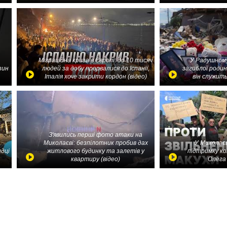
Міграційна криза в Європі: до 10 тисяч
У Радушному
зин
людей за добу прорвалися до Іспанії,
загиблої родин
Італія хоче закрити кордон (відео)
він служить
З'явились перші фото атаки на
Миколаєві: безпілотник пробив дах
У Миколаєв
идці
житлового будинку та залетів у
підтримку ко
квартиру (відео)
Олега 