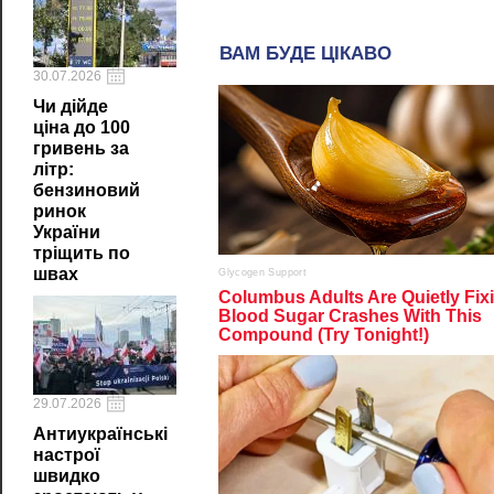
30.07.2026
Чи дійде
ціна до 100
гривень за
літр:
бензиновий
ринок
України
тріщить по
швах
29.07.2026
Антиукраїнські
настрої
швидко