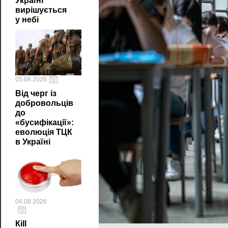
Україні
вирішується
у небі
05.08.2026
Від черг із
добровольців
до
«бусифікації»:
еволюція ТЦК
в Україні
04.08.2026
Кill