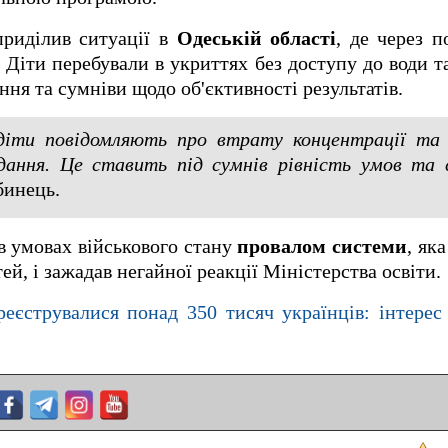
приділив ситуації в
Одеській області
, де через п
. Діти перебували в укриттях без доступу до води т
ня та сумніви щодо об'єктивності результатів.
діти повідомляють про втрату концентрації та
дання. Це ставить під сумнів рівність умов та 
бинець.
в умовах військового стану
провалом системи
, як
ей, і зажадав негайної реакції Міністерства освіти.
реєструвалися понад 350 тисяч українців: інтерес 