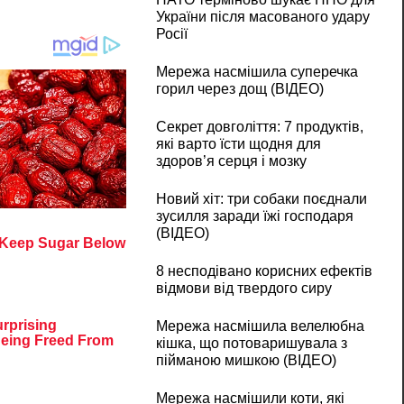
України після масованого удару
Росії
Мережа насмішила суперечка
горил через дощ (ВІДЕО)
Секрет довголіття: 7 продуктів,
які варто їсти щодня для
здоров’я серця і мозку
Новий хіт: три собаки поєднали
зусилля заради їжі господаря
(ВІДЕО)
8 несподівано корисних ефектів
відмови від твердого сиру
Мережа насмішила велелюбна
кішка, що потоваришувала з
пійманою мишкою (ВІДЕО)
Мережа насмішили коти, які