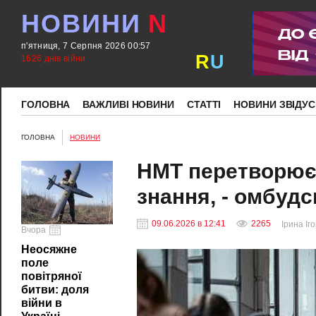
НОВИНИ
N
п'ятниця, 7 Серпня 2026 00:57
R
U
1626 днів війни
ГОЛОВНА
ВАЖЛИВІ НОВИНИ
СТАТТІ
НОВИНИ ЗВІДУС
ГОЛОВНА
НОВИНИ
НМТ перетворюєть
знання, - омбуд
09.06.2026 в 12:41
2265
Ірина Іг
Вчора
Неосяжне
поле
повітряної
битви: доля
війни в