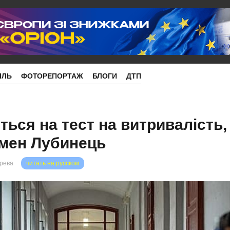
ІЛЬ
ФОТОРЕПОРТАЖ
БЛОГИ
ДТП
ся на тест на витривалість, 
смен Лубинець
орева
читать на русском