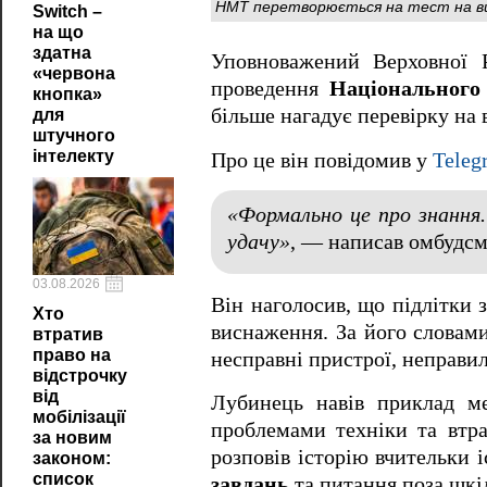
НМТ перетворюється на тест на вит
Switch –
на що
здатна
Уповноважений Верховної
«червона
проведення
Національного
кнопка»
більше нагадує перевірку на 
для
штучного
інтелекту
Про це він повідомив у
Teleg
«Формально це про знання
удачу»
, — написав омбудсм
03.08.2026
Він наголосив, що підлітки 
Хто
виснаження. За його словами
втратив
право на
несправні пристрої, неправи
відстрочку
від
Лубинець навів приклад мед
мобілізації
проблемами техніки та втра
за новим
розповів історію вчительки і
законом:
список
завдань
та питання поза шк