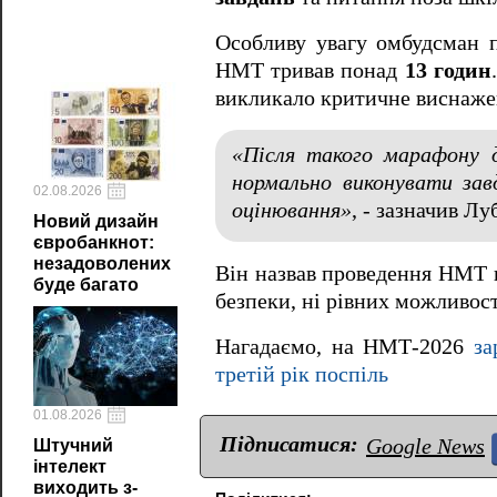
Особливу увагу омбудсман 
НМТ тривав понад
13 годин
викликало критичне виснажен
«Після такого марафону 
нормально виконувати зав
02.08.2026
оцінювання»
, - зазначив Лу
Новий дизайн
євробанкнот:
незадоволених
Він назвав проведення НМТ 
буде багато
безпеки, ні рівних можливост
Нагадаємо, на НМТ-2026
за
третій рік поспіль
01.08.2026
Підписатися:
Google News
Штучний
інтелект
виходить з-