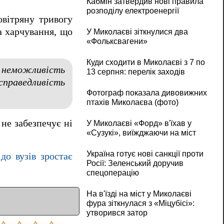
Кабмін затвердив нові правила
розподілу електроенергії
овітряну тривогу
а харчування, що
У Миколаєві зіткнулися два
«Фольксвагени»
Куди сходити в Миколаєві з 7 по
 неможливість
13 серпня: перелік заходів
справедливість
Фотограф показала дивовижних
птахів Миколаєва (фото)
а не забезпечує ні
У Миколаєві «Форд» в'їхав у
«Сузукі», виїжджаючи на міст
Україна готує нові санкції проти
до вузів зростає
Росії: Зеленський доручив
спецоперацію
На в'їзді на міст у Миколаєві
фура зіткнулася з «Міцубісі»:
утворився затор