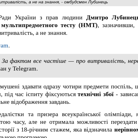
ривалість, а не на знання, - омбудсмен Лубинець
 Ради України з прав людини
Дмитро Лубинец
 мультипредметного тесту (НМТ)
, зазначивши,
витривалість, а не знання.
ram
.
. За фактом все частіше — про витривалість, нер
ан у Telegram.
змушені здавати одразу чотири предмети поспіль, 
, під час іспиту фіксуються
технічні збої
- зависа
льне відображення завдань.
алістки та призера всеукраїнської олімпіади, я
тою часу, але не отримала можливості перездати
сторії з 18-річним стажем, яка відзначила
нерівно
ільною програмою.