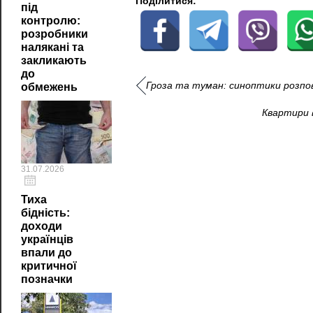
Поділитися:
під
контролю:
розробники
налякані та
закликають
до
Гроза та туман: синоптики розпов
обмежень
Квартири в
31.07.2026
Тиха
бідність:
доходи
українців
впали до
критичної
позначки