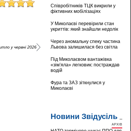
Співробітників ТЦК викрили у
фіктивних мобілізаціях
У Миколаєві перевірили стан
укриттів: який знайшли недолік
Через аномальну спеку частина
Львова залишилася без світла
итло у червні 2026
Під Миколаєвом вантажівка
«зім'яла» легковик: постраждав
водій
Фура та ЗАЗ зіткнулися у
Миколаєві
Новини Звідусіль
АРХІВ
НАТО терміново шукає ППО для