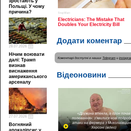
зростають у
Польщі. У чому
причина?
Додати коментар
28.07.2026
Нічим воювати
Коментарі доступні в наших
Telegram
и
instagr
далі: Трамп
визнав
виснаження
Відеоновини
американського
арсеналу
«Дружина втекла, а дрон почав
27.07.2026
полювання»: з'явилися нові подроб
атаки на фермера з Миколаївщин
Вогняний
Херсоні (відео)
апокаліпсис у