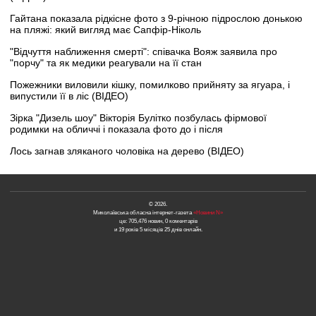
Гайтана показала рідкісне фото з 9-річною підрослою донькою
на пляжі: який вигляд має Сапфір-Ніколь
"Відчуття наближення смерті": співачка Вояж заявила про
"порчу" та як медики реагували на її стан
Пожежники виловили кішку, помилково прийняту за ягуара, і
випустили її в ліс (ВІДЕО)
Зірка "Дизель шоу" Вікторія Булітко позбулась фірмової
родимки на обличчі і показала фото до і після
Лось загнав зляканого чоловіка на дерево (ВІДЕО)
© 2026.
Миколаївська обласна інтернет-газета
«Новини N»
це: 705,476 новин, 0 коментарів
и 19 років 5 місяців 25 днів онлайн.