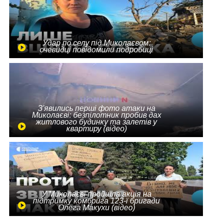
Удар по селу під Миколаєвом:
очевидці повідомили подробиці
З'явились перші фото атаки на
Миколаєві: безпілотник пробив дах
житлового будинку та залетів у
квартиру (відео)
У Миколаєві пройшла акція на
підтримку комбрига 123-ї бригади
Олега Макухи (відео)