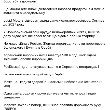
боротьби з дронами
Що можна їсти вночі: дієтологиня назвала продукти, які можна
залишити в холодильнику
Lucid Motors відтермінувала запуск електрокросовера Cosmos
до 2027 року
У Чорнобильській зоні орудує ненажерливий хижак, який за
добу з’їдає більше своєї ваги: що відомо про цю тварину
Не лише війна з Росією: Жовква оприлюднив теми переговорів
Зеленського і Вучича в Сербії
Корейський виробник чипів інвестує $38 млрд, щоб удвічі
збільшити обсяги виробництва
Російський дрон атакував лікарню в Херсоні: є постраждалі
Зеленський уперше прибув до Сербії
Може нашкодити здоров'ю: наскільки небезпечно їсти старий
мед
Одна зміна родимки може врятувати життя: як розпізнати
меланому
Мережа захопив бобер, який знає правила дорожнього руху
(ВІДЕО)