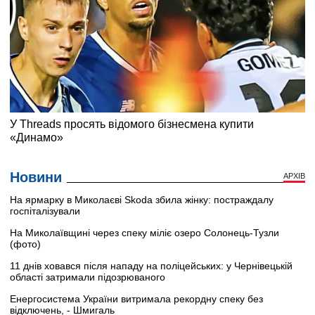
Новини
АРХІВ
На ярмарку в Миколаєві Skoda збила жінку: постраждалу
госпіталізували
На Миколаївщині через спеку міліє озеро Солонець-Тузли
(фото)
11 днів ховався після нападу на поліцейських: у Чернівецькій
області затримали підозрюваного
Енергосистема України витримала рекордну спеку без
відключень, - Шмигаль