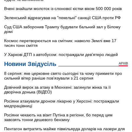
Вчені знайшли молоток із слонової кістки віком 500 000 років
Зеленський відреагував на "пекельні" санкції США проти РФ
Суд США заборонив Трампу будувати бальний зал у Білому
домі
Космос перетворюється на смітник: навколо Землі вже 17
тисяч тонн сміття
У Харкові ДТП з автобусом: постраждали дев'ятеро людей
Новини Звідусіль
АРХІВ
8 серпня: яке церковне свято сьогодні та чому прикмети про
сильний вітер раніше пов’язували з 21 серпня
Довічний вирок за атаку в Мюнхені: загинули жінка та її
дворічна донька (ВІДЕО)
Росіяни атакували дроном лікарню у Херсоні: постраждали
медпрацівниці
Росіяни чекають на візит Путіна в регіони, бо перед цим
завозять тонни дешевого бензину
Пентагон витратить майже півмільярда доларів на лазери для