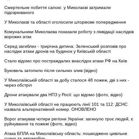
Смертельне побиття сапою: у Миколаєві затримали
підозрюваного
У Миколаєві та області оголосили штормове попередження
Комунальники Миколаєва показали роботу з ліквідації наслідків
ворожих атак
Серед загиблих - трирічна дитина: Зеленський розповів про
наслідки атаки дронів на будинок у Київській області
Стало відомо про постраждалих внаслідок атаки РФ на Київ
Буковель затопило після сильних злив (відео)
У Миколаївській області за добу сталося 48 пожеж, дві з них -
через обстріл
Дрони атакували два НПЗ у Росії: що відомо (фото, відео)
У Миколаївській області не працюють лінії 101 та 112: ДСНС
назвала альтернативний номер. ОНОВЛЕНО
Ворог атакував чотири регіони України: загинуло троє людей, є
руйнування та пожежі (фото, відео)
Атака БПЛА на Миколаївську область: пошкоджено цивільне
судно та автомобіль