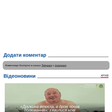
Додати коментар
Коментарі доступні в наших
Telegram
и
instagram
.
Відеоновини
АРХІВ
«Дружина втекла, а дрон почав
полювання»: з'явилися нові