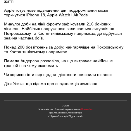
житті
Apple готує нове підвищення цін: подорожчання може
торкнутися iPhone 18, Apple Watch і AirPods
Минулої доби на лінії фронту зафіксували 216 бойових
зіткнень. Найбільш напруженою залишається ситуація на
Покровському та Костянтинівському напрямках, де відбулася
значна частина боїв.
Понад 200 боєзіткнень за добу: найгарячіше на Покровському
та Костянтинівському напрямках
Памела Андерсон розповіла, на що витрачає найбільше
грошей і на чому економить
Чи корисно їсти сир щодня: дієтологи пояснили нюанси
Діти Усика: що відомо про спадкоємців чемпіона
© 2026.
Миколаївська обласна інтернет-газета
«Новини N»
це: 705,334 новин, 0 коментарів
и 19 років 5 місяців 23 дня онлайн.