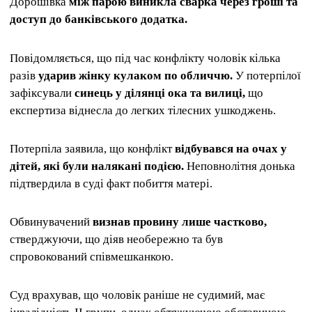
Дорошівка
між парою виникла сварка через гроші та
доступ до банківського додатка.
Повідомляється, що під час конфлікту чоловік кілька
разів
ударив жінку кулаком по обличчю.
У потерпілої
зафіксували
синець у ділянці ока та вилиці,
що
експертиза віднесла до легких тілесних ушкоджень.
Потерпіла заявила, що конфлікт
відбувався на очах у
дітей, які були налякані подією.
Неповнолітня донька
підтвердила в суді факт побиття матері.
Обвинувачений
визнав провину лише частково,
стверджуючи, що діяв необережно та був
спровокований співмешканкою.
Суд врахував, що чоловік раніше не судимий, має