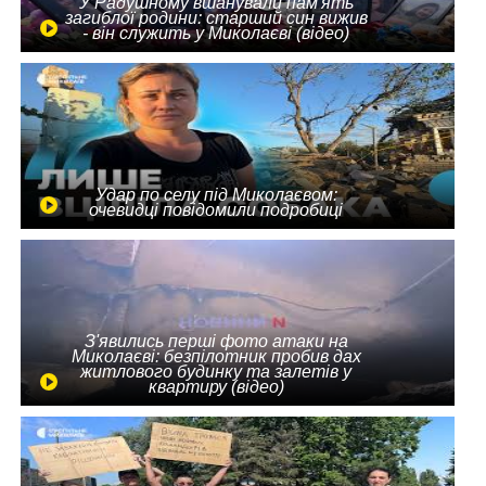
У Радушному вшанували пам'ять
загиблої родини: старший син вижив
- він служить у Миколаєві (відео)
Удар по селу під Миколаєвом:
очевидці повідомили подробиці
З'явились перші фото атаки на
Миколаєві: безпілотник пробив дах
житлового будинку та залетів у
квартиру (відео)