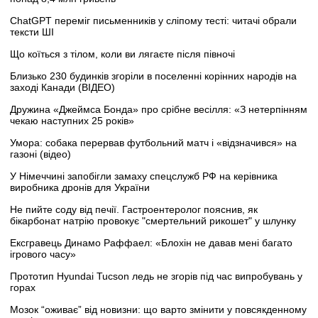
ChatGPT переміг письменників у сліпому тесті: читачі обрали
тексти ШІ
Що коїться з тілом, коли ви лягаєте після півночі
Близько 230 будинків згоріли в поселенні корінних народів на
заході Канади (ВІДЕО)
Дружина «Джеймса Бонда» про срібне весілля: «З нетерпінням
чекаю наступних 25 років»
Умора: собака перервав футбольний матч і «відзначився» на
газоні (відео)
У Німеччині запобігли замаху спецслужб РФ на керівника
виробника дронів для України
Не пийте соду від печії. Гастроентеролог пояснив, як
бікарбонат натрію провокує "смертельний рикошет" у шлунку
Ексгравець Динамо Раффаел: «Блохін не давав мені багато
ігрового часу»
Прототип Hyundai Tucson ледь не згорів під час випробувань у
горах
Мозок “оживає” від новизни: що варто змінити у повсякденному