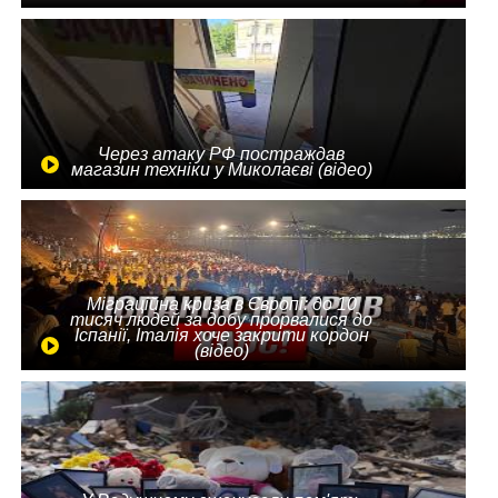
Через атаку РФ постраждав
магазин техніки у Миколаєві (відео)
Міграційна криза в Європі: до 10
тисяч людей за добу прорвалися до
Іспанії, Італія хоче закрити кордон
(відео)