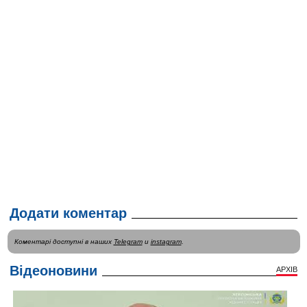
Додати коментар
Коментарі доступні в наших
Telegram
и
instagram
.
Відеоновини
АРХІВ