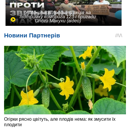
У Миколаєві пройшла акція на
підтримку комбрига 123-ї бригади
Олега Макухи (відео)