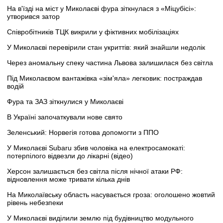
На в'їзді на міст у Миколаєві фура зіткнулася з «Міцубісі»:
утворився затор
Співробітників ТЦК викрили у фіктивних мобілізаціях
У Миколаєві перевірили стан укриттів: який знайшли недолік
Через аномальну спеку частина Львова залишилася без світла
Під Миколаєвом вантажівка «зім'яла» легковик: постраждав
водій
Фура та ЗАЗ зіткнулися у Миколаєві
В Україні започаткували нове свято
Зеленський: Норвегія готова допомогти з ППО
У Миколаєві Subaru збив чоловіка на електросамокаті:
потерпілого відвезли до лікарні (відео)
Херсон залишається без світла після нічної атаки РФ:
відновлення може тривати кілька днів
На Миколаївську область насувається гроза: оголошено жовтий
рівень небезпеки
У Миколаєві виділили землю під будівництво модульного