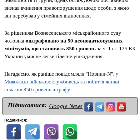
інвалідність ІІ групи, однак обтяжуючою обставиною
визнав вчинення правопорушення щодо особи, з якою
він перебував у сімейних відносинах.
За рішенням Вознесенського міськрайонного суду
чоловіка
оштрафовано на 50 неоподатковуваних
мінімумів, що становить 850 гривень
за ч. 1 ст. 125 КК
України умисне легке тілесне ушкодження.
Нагадаємо, як раніше повідомляли "Новини-N",
у
Миколаєві військовослужбовець за побиття жінки
сплатив 850 гривень штрафу.
Підписатися:
Google News
Поділитися: