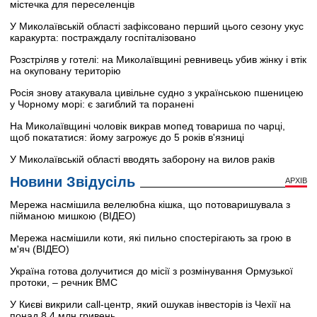
містечка для переселенців
У Миколаївській області зафіксовано перший цього сезону укус
каракурта: постраждалу госпіталізовано
Розстріляв у готелі: на Миколаївщині ревнивець убив жінку і втік
на окуповану територію
Росія знову атакувала цивільне судно з українською пшеницею
у Чорному морі: є загиблий та поранені
На Миколаївщині чоловік викрав мопед товариша по чарці,
щоб покататися: йому загрожує до 5 років в'язниці
У Миколаївській області вводять заборону на вилов раків
Новини Звідусіль
АРХІВ
Мережа насмішила велелюбна кішка, що потоваришувала з
пійманою мишкою (ВІДЕО)
Мережа насмішили коти, які пильно спостерігають за грою в
м'яч (ВІДЕО)
Україна готова долучитися до місії з розмінування Ормузької
протоки, – речник ВМС
У Києві викрили call-центр, який ошукав інвесторів із Чехії на
понад 8,4 млн гривень