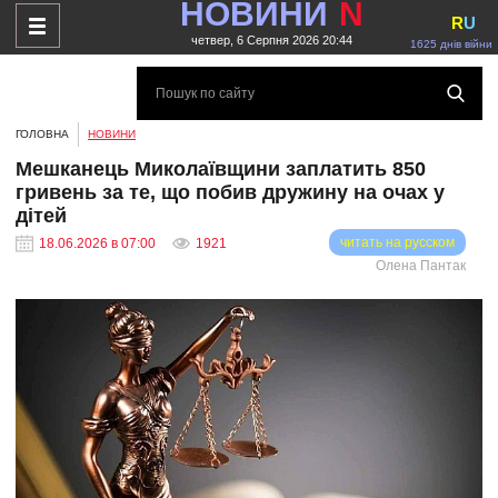
НОВИНИ
N
R
U
четвер, 6 Серпня 2026 20:44
1625 днів війни
ГОЛОВНА
НОВИНИ
Мешканець Миколаївщини заплатить 850
гривень за те, що побив дружину на очах у
дітей
читать на русском
18.06.2026 в 07:00
1921
Олена Пантак