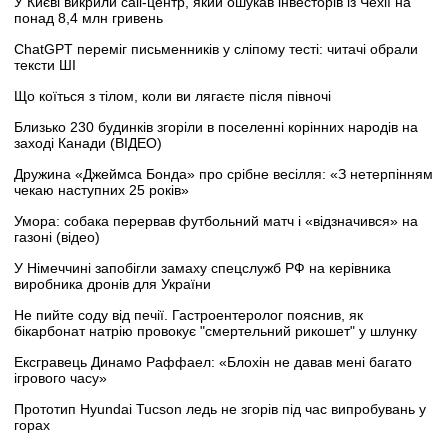
У Києві викрили call-центр, який ошукав інвесторів із Чехії на
понад 8,4 млн гривень
ChatGPT переміг письменників у сліпому тесті: читачі обрали
тексти ШІ
Що коїться з тілом, коли ви лягаєте після півночі
Близько 230 будинків згоріли в поселенні корінних народів на
заході Канади (ВІДЕО)
Дружина «Джеймса Бонда» про срібне весілля: «З нетерпінням
чекаю наступних 25 років»
Умора: собака перервав футбольний матч і «відзначився» на
газоні (відео)
У Німеччині запобігли замаху спецслужб РФ на керівника
виробника дронів для України
Не пийте соду від печії. Гастроентеролог пояснив, як
бікарбонат натрію провокує "смертельний рикошет" у шлунку
Ексгравець Динамо Раффаел: «Блохін не давав мені багато
ігрового часу»
Прототип Hyundai Tucson ледь не згорів під час випробувань у
горах