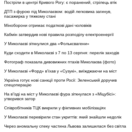
Постріли в центрі Кривого Рогу: є поранений, стрілець втік
ДТП з фурою під Миколаєвом: водій легковика загинув,
пасажирка у тяжкому стані
Міноборони отримає податкові дані чоловіків
Кабмін затвердив нові правила розподілу електроенергії
У Миколаєві зіткнулися два «Фольксвагени»
Куди сходити в Миколаєві з 7 по 13 серпня: перелік заходів
Фотограф показала дивовижних птахів Миколаєва (фото)
У Миколаєві «Форд» в'їхав у «Сузукі», виїжджаючи на міст
Україна готує нові санкції проти Росії: Зеленський доручив
спецоперацію
На в'їзді на міст у Миколаєві фура зіткнулася з «Міцубісі»:
утворився затор
Співробітників ТЦК викрили у фіктивних мобілізаціях
У Миколаєві перевірили стан укриттів: який знайшли недолік
Через аномальну спеку частина Львова залишилася без світла