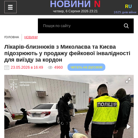
НОВИНИ
N
R
U
четвер, 6 Серпня 2026 23:21
1625 днів війни
ГОЛОВНА
НОВИНИ
Лікарів-близнюків з Миколаєва та Києва
підозрюють у продажу фейкової інвалідності
для виїзду за кордон
читать на русском
23.05.2026 в 16:49
4960