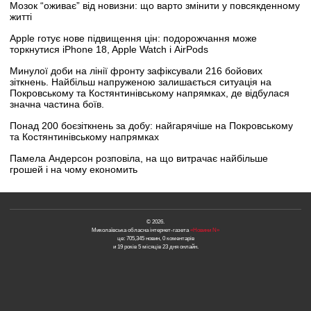
Мозок “оживає” від новизни: що варто змінити у повсякденному
житті
Apple готує нове підвищення цін: подорожчання може
торкнутися iPhone 18, Apple Watch і AirPods
Минулої доби на лінії фронту зафіксували 216 бойових
зіткнень. Найбільш напруженою залишається ситуація на
Покровському та Костянтинівському напрямках, де відбулася
значна частина боїв.
Понад 200 боєзіткнень за добу: найгарячіше на Покровському
та Костянтинівському напрямках
Памела Андерсон розповіла, на що витрачає найбільше
грошей і на чому економить
© 2026.
Миколаївська обласна інтернет-газета
«Новини N»
це: 705,345 новин, 0 коментарів
и 19 років 5 місяців 23 дня онлайн.