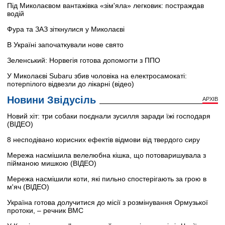
Під Миколаєвом вантажівка «зім'яла» легковик: постраждав
водій
Фура та ЗАЗ зіткнулися у Миколаєві
В Україні започаткували нове свято
Зеленський: Норвегія готова допомогти з ППО
У Миколаєві Subaru збив чоловіка на електросамокаті:
потерпілого відвезли до лікарні (відео)
Новини Звідусіль
АРХІВ
Новий хіт: три собаки поєднали зусилля заради їжі господаря
(ВІДЕО)
8 несподівано корисних ефектів відмови від твердого сиру
Мережа насмішила велелюбна кішка, що потоваришувала з
пійманою мишкою (ВІДЕО)
Мережа насмішили коти, які пильно спостерігають за грою в
м'яч (ВІДЕО)
Україна готова долучитися до місії з розмінування Ормузької
протоки, – речник ВМС