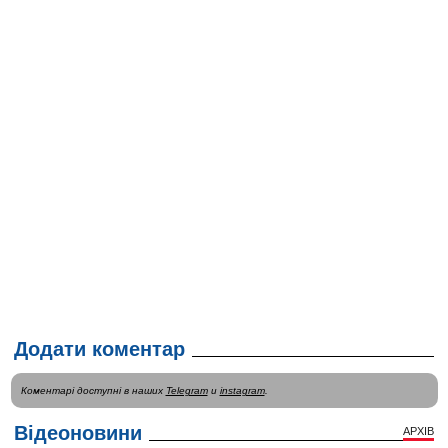
Додати коментар
Коментарі доступні в наших
Telegram
и
instagram
.
Відеоновини
АРХІВ