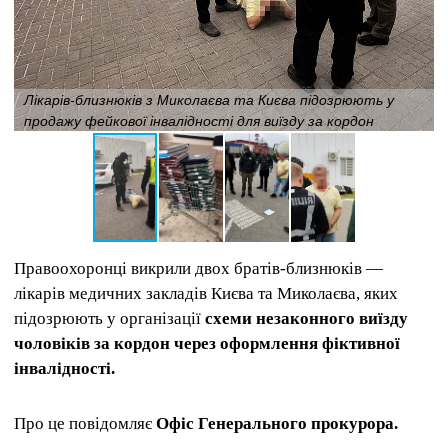
Лікарів-близнюків з Миколаєва та Києва підозрюють у
продажу фейкової інвалідності для виїзду за кордон
Правоохоронці викрили двох братів-близнюків —
лікарів медичних закладів Києва та Миколаєва, яких
підозрюють у організації
схеми незаконного виїзду
чоловіків за кордон через оформлення фіктивної
інвалідності.
Про це повідомляє
Офіс Генерального прокурора.