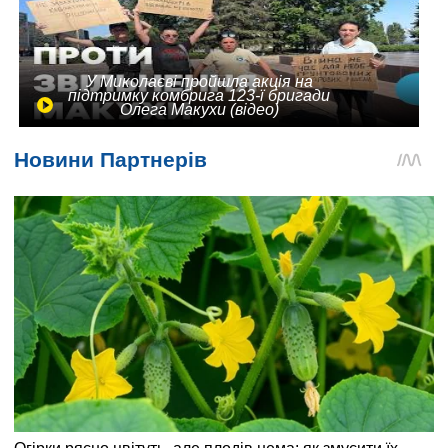
У Миколаєві пройшла акція на
підтримку комбрига 123-ї бригади
Олега Макухи (відео)