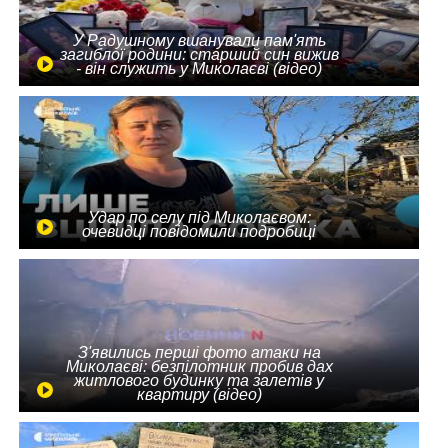
У Радушному вшанували пам'ять
загиблої родини: старший син вижив
- він служить у Миколаєві (відео)
Удар по селу під Миколаєвом:
очевидці повідомили подробиці
З'явились перші фото атаки на
Миколаєві: безпілотник пробив дах
житлового будинку та залетів у
квартиру (відео)