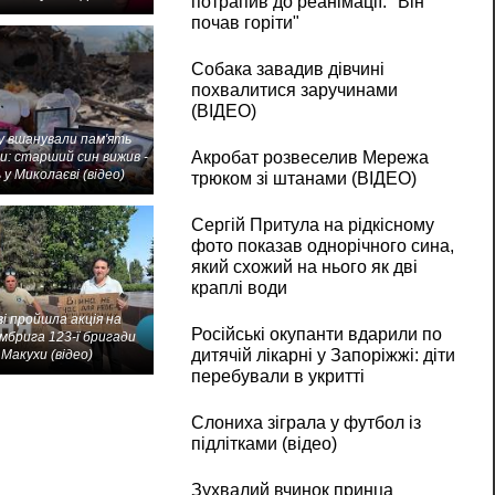
потрапив до реанімації: "Він
почав горіти"
Собака завадив дівчині
похвалитися заручинами
(ВІДЕО)
 вшанували пам'ять
Акробат розвеселив Мережа
и: старший син вижив -
 у Миколаєві (відео)
трюком зі штанами (ВІДЕО)
Сергій Притула на рідкісному
фото показав однорічного сина,
який схожий на нього як дві
краплі води
і пройшла акція на
Російські окупанти вдарили по
мбрига 123-ї бригади
дитячій лікарні у Запоріжжі: діти
Макухи (відео)
перебували в укритті
Слониха зіграла у футбол із
підлітками (відео)
Зухвалий вчинок принца