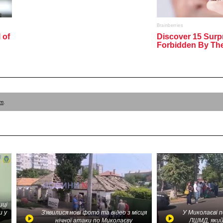
am
.
иці
и у
З'явилися нові фото та відео з місця
У Миколаєві 
нічної атаки по Миколаєву
ЛШМД, який