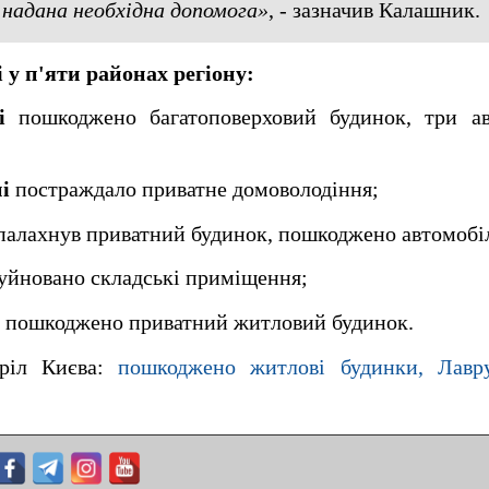
надана необхідна допомога»
, - зазначив Калашник.
 у п'яти районах регіону:
і
пошкоджено багатоповерховий будинок, три ав
і
постраждало приватне домоволодіння;
палахнув приватний будинок, пошкоджено автомобі
уйновано складські приміщення;
пошкоджено приватний житловий будинок.
тріл Києва:
пошкоджено житлові будинки, Лавр