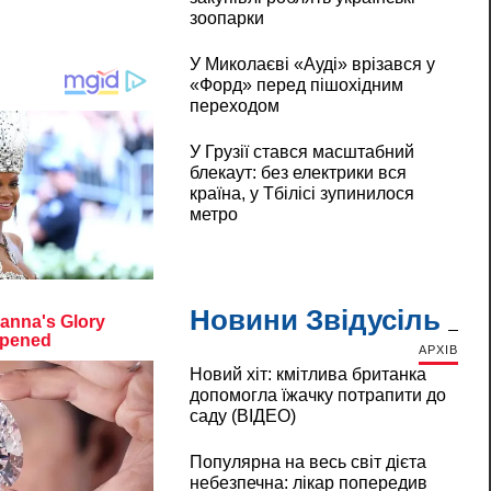
зоопарки
У Миколаєві «Ауді» врізався у
«Форд» перед пішохідним
переходом
У Грузії стався масштабний
блекаут: без електрики вся
країна, у Тбілісі зупинилося
метро
Новини Звідусіль
АРХІВ
Новий хіт: кмітлива британка
допомогла їжачку потрапити до
саду (ВІДЕО)
Популярна на весь світ дієта
небезпечна: лікар попередив