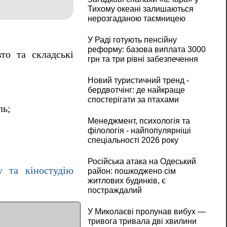
Тихому океані залишаються
нерозгаданою таємницею
У Раді готують пенсійну
реформу: базова виплата 3000
то та складські
грн та три рівні забезпечення
Новий туристичний тренд -
бердвотчінг: де найкраще
спостерігати за птахами
ль;
Менеджмент, психологія та
філологія - найпопулярніші
спеціальності 2026 року
Російська атака на Одеський
у та кіностудію
район: пошкоджено сім
житлових будинків, є
постраждалий
У Миколаєві пролунав вибух —
тривога тривала дві хвилини