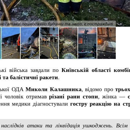
аної атаки: пошкоджено будинки та авто, є постраждалі
ькі війська завдали по
Київській області комбі
і та балістичні ракети
.
ської ОДА
Миколи Калашника
, відомо про
трьо
і чоловік отримав
різані рани стопи
, жінка —
ення медики діагностували
гостру реакцію на ст
 наслідків атаки та ліквідація ушкоджень. Всі