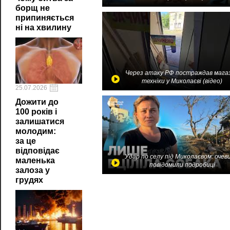
борщ не
припиняється
ні на хвилину
Через атаку РФ постраждав мага
техніки у Миколаєві (відео)
25.07.2026
Дожити до
100 років і
залишатися
молодим:
за це
відповідає
Удар по селу під Миколаєвом: очев
маленька
повідомили подробиці
залоза у
грудях