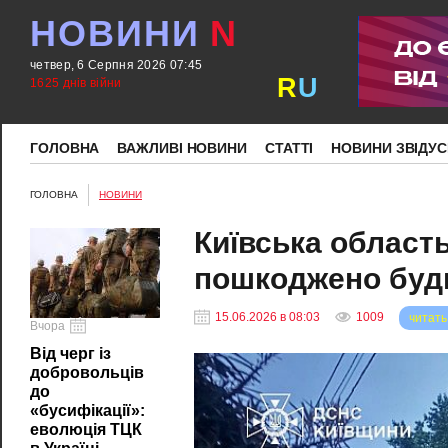
НОВИНИ
N
четвер, 6 Серпня 2026 07:45
R
U
1625 днів війни
ГОЛОВНА
ВАЖЛИВІ НОВИНИ
СТАТТІ
НОВИНИ ЗВІДУС
ГОЛОВНА
НОВИНИ
Київська область
пошкоджено буди
15.06.2026 в 08:03
1009
читать
Вчора
Від черг із
добровольців
до
«бусифікації»:
еволюція ТЦК