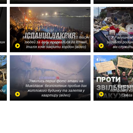
Міграційна криза в Європі: до 10 тисяч
У Радушному
зин
людей за добу прорвалися до Іспанії,
загиблої родин
Італія хоче закрити кордон (відео)
він служить
З'явились перші фото атаки на
Миколаєві: безпілотник пробив дах
У Миколаєв
идці
житлового будинку та залетів у
підтримку ко
квартиру (відео)
Олега 