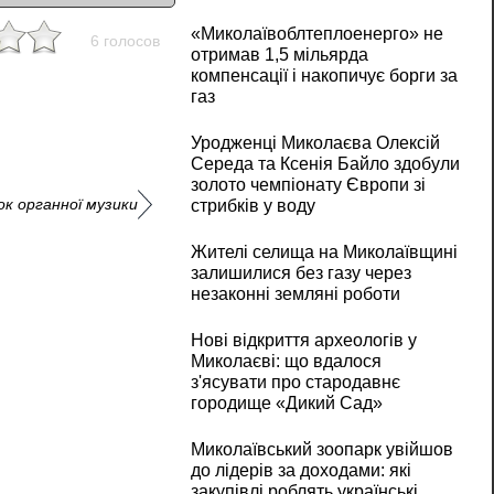
«Миколаївоблтеплоенерго» не
6 голосов
отримав 1,5 мільярда
компенсації і накопичує борги за
газ
Уродженці Миколаєва Олексій
Середа та Ксенія Байло здобули
золото чемпіонату Європи зі
к органної музики
стрибків у воду
Жителі селища на Миколаївщині
залишилися без газу через
незаконні земляні роботи
Нові відкриття археологів у
Миколаєві: що вдалося
з'ясувати про стародавнє
городище «Дикий Сад»
Миколаївський зоопарк увійшов
до лідерів за доходами: які
закупівлі роблять українські