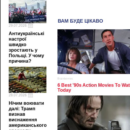
29.07.2026
Антиукраїнські
настрої
швидко
зростають у
Польщі. У чому
причина?
28.07.2026
Нічим воювати
далі: Трамп
визнав
виснаження
американського