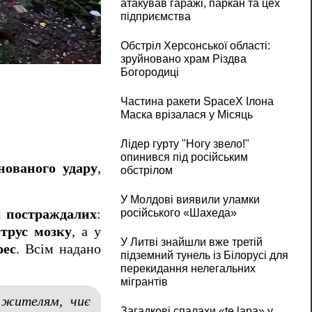
атакував гаражі, паркан та цех
підприємства
Обстріл Херсонської області:
Київська область зазнала комбінованої а
зруйновано храм Різдва
Богородиці
Частина ракети SpaceX Ілона
Маска врізалася у Місяць
Лідер гурту "Ногу звело!"
опинився під російським
нованого удару
,
обстрілом
У Молдові виявили уламки
х постраждалих
:
російського «Шахеда»
струс мозку
, а у
У Литві знайшли вже третій
рес
. Всім надано
підземний тунель із Білорусі для
перекидання нелегальних
мігрантів
м жителям, чиє
Загадкові спалахи «te lapa» у