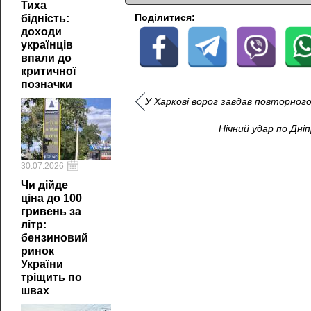
Тиха
Поділитися:
бідність:
доходи
українців
впали до
критичної
позначки
У Харкові ворог завдав повторного
Нічний удар по Дні
30.07.2026
Чи дійде
ціна до 100
гривень за
літр:
бензиновий
ринок
України
тріщить по
швах