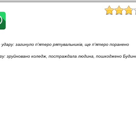
 удару: загинуло п'ятеро рятувальників, ще п'ятеро поранено
пру: зруйновано коледж, постраждала людина, пошкоджено Будино