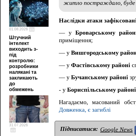
житло постраждало, буде 
Наслідки атаки зафіксовані
01.08.2026
— у
Броварському район
Штучний
приміщення;
інтелект
виходить з-
— у
Вишгородському район
під
контролю:
— у
Фастівському районі
с
розробники
налякані та
— у
Бучанському районі
зр
закликають
до
- у
Бориспільському районі
обмежень
Нагадаємо, масований обс
Довженка, є загиблі
31.07.2026
Підписатися:
Google News