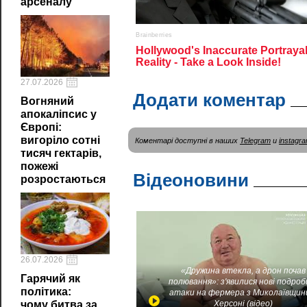
арсеналу
27.07.2026
Додати коментар
Вогняний
апокаліпсис у
Європі:
вигоріло сотні
Коментарі доступні в наших
Telegram
и
instagr
тисяч гектарів,
пожежі
Відеоновини
розростаються
26.07.2026
«Дружина втекла, а дрон почав
Гарячий як
полювання»: з'явилися нові подроб
політика:
атаки на фермера з Миколаївщин
Херсоні (відео)
чому битва за