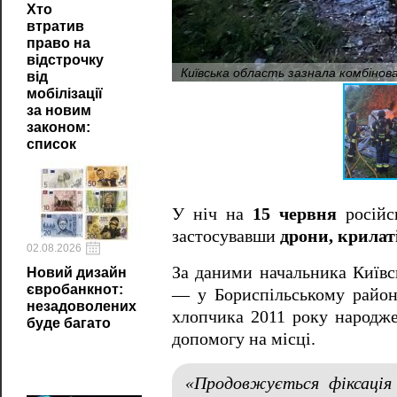
Хто
втратив
право на
відстрочку
Київська область зазнала комбінов
від
мобілізації
за новим
законом:
список
У ніч на
15 червня
російс
застосувавши
дрони, крилат
02.08.2026
За даними начальника Київ
Новий дизайн
євробанкнот:
— у Бориспільському район
незадоволених
хлопчика 2011 року народж
буде багато
допомогу на місці.
«Продовжується фіксація