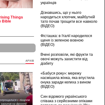
українців
Дізнавшись, що у нього
народиться хлопчик, майбутній
тато почав трощити все навколо
(ВІДЕО)
Фісташка: в Італії народилося
щеня із зеленою вовною
(ВІДЕО)
Вчені розповіли, які фрукти та
овочі можуть захистити від
АРХІВ
діабету
«Бабуся року»: мережу
насмішила жінка, яка впустила
онука заради келиха з вином
(ВІДЕО)
Син відомого українського
попрощалися з лікарем
співака з серйозними опіками
 загинув на фронті