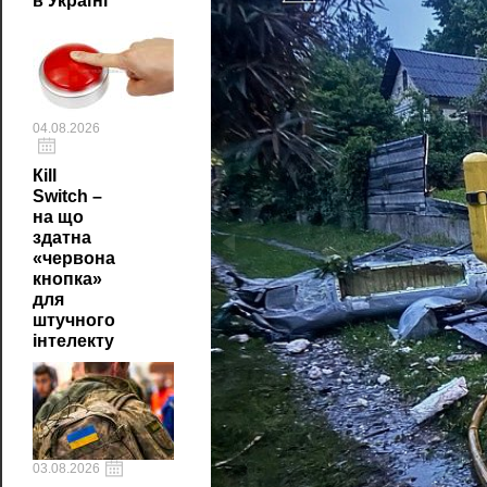
в Україні
04.08.2026
Кill
Switch –
на що
здатна
«червона
кнопка»
для
штучного
інтелекту
03.08.2026