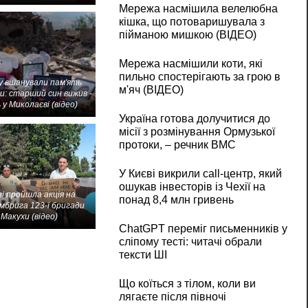
Мережа насмішила велелюбна
кішка, що потоваришувала з
пійманою мишкою (ВІДЕО)
Мережа насмішили коти, які
пильно спостерігають за грою в
 вшанували пам'ять
м'яч (ВІДЕО)
и: старший син вижив -
 у Миколаєві (відео)
Україна готова долучитися до
місії з розмінування Ормузької
протоки, – речник ВМС
У Києві викрили call-центр, який
ошукав інвесторів із Чехії на
і пройшла акція на
понад 8,4 млн гривень
мбрига 123-ї бригади
Макухи (відео)
ChatGPT переміг письменників у
сліпому тесті: читачі обрали
тексти ШІ
Що коїться з тілом, коли ви
лягаєте після півночі