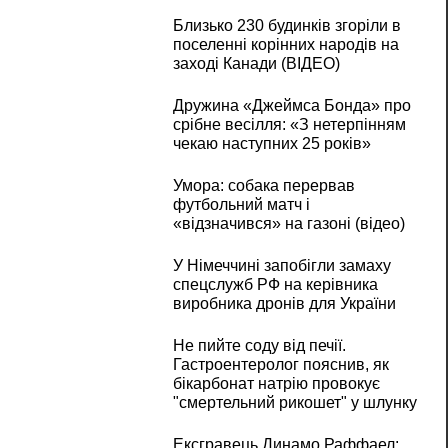
Близько 230 будинків згоріли в
поселенні корінних народів на
заході Канади (ВІДЕО)
Дружина «Джеймса Бонда» про
срібне весілля: «З нетерпінням
чекаю наступних 25 років»
Умора: собака перервав
футбольний матч і
«відзначився» на газоні (відео)
У Німеччині запобігли замаху
спецслужб РФ на керівника
виробника дронів для України
Не пийте соду від печії.
Гастроентеролог пояснив, як
бікарбонат натрію провокує
"смертельний рикошет" у шлунку
Ексгравець Динамо Раффаел: