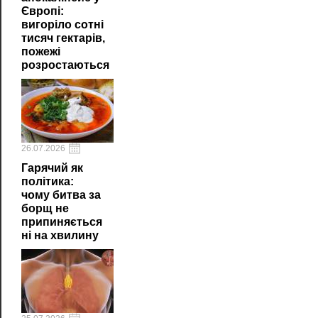
Європі:
вигоріло сотні
тисяч гектарів,
пожежі
розростаються
26.07.2026
Гарячий як
політика:
чому битва за
борщ не
припиняється
ні на хвилину