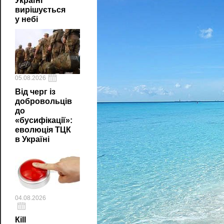
Україні
вирішується
у небі
05.08.2026
Від черг із
добровольців
до
«бусифікації»:
еволюція ТЦК
в Україні
04.08.2026
Кill