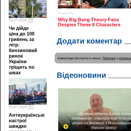
30.07.2026
Чи дійде
ціна до 100
Додати коментар
гривень за
літр:
бензиновий
ринок
Коментарі доступні в наших
Telegram
и
instagr
України
тріщить по
швах
Відеоновини
29.07.2026
«Дружина втекла, а дрон почав
Антиукраїнські
полювання»: з'явилися нові подроб
настрої
атаки на фермера з Миколаївщин
швидко
Херсоні (відео)