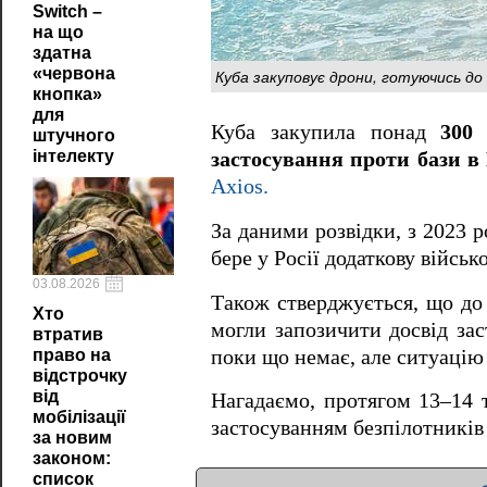
Switch –
на що
здатна
«червона
Куба закуповує дрони, готуючись до 
кнопка»
для
Куба закупила понад
300 
штучного
інтелекту
застосування проти бази в
Axios.
За даними розвідки, з 2023 р
бере у Росії додаткову військ
03.08.2026
Також стверджується, що до 
Хто
могли запозичити досвід з
втратив
поки що немає, але ситуацію 
право на
відстрочку
від
Нагадаємо, протягом 13–14 
мобілізації
застосуванням безпілотників 
за новим
законом:
список