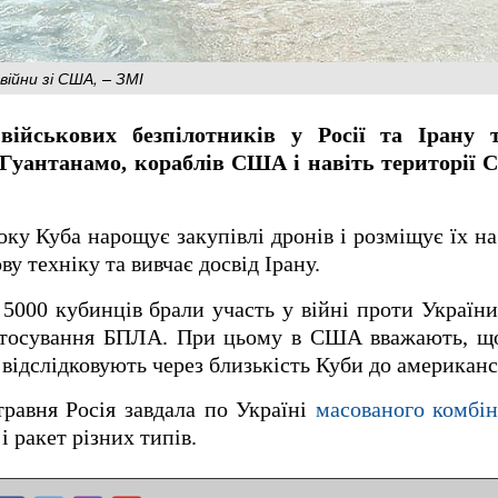
війни зі США, – ЗМІ
військових безпілотників у Росії та Ірану т
 Гуантанамо, кораблів США і навіть території
оку Куба нарощує закупівлі дронів і розміщує їх на
ову техніку та вивчає досвід Ірану.
5000 кубинців брали участь у війні проти України 
астосування БПЛА. При цьому в США вважають, що
відслідковують через близькість Куби до американсь
травня Росія завдала по Україні
масованого комбін
і ракет різних типів.