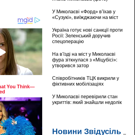
У Миколаєві «Форд» в'їхав у
«Сузукі», виїжджаючи на міст
Україна готує нові санкції проти
Росії: Зеленський доручив
спецоперацію
На в'їзді на міст у Миколаєві
фура зіткнулася з «Міцубісі»:
утворився затор
Співробітників ТЦК викрили у
фіктивних мобілізаціях
У Миколаєві перевірили стан
укриттів: який знайшли недолік
Новини Звідусіль