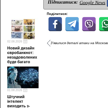
Підписатися:
Google News
Поділитися:
02.08.2026
З'явилися деталі атаки на Москов
Новий дизайн
євробанкнот:
незадоволених
буде багато
01.08.2026
Штучний
інтелект
виходить з-