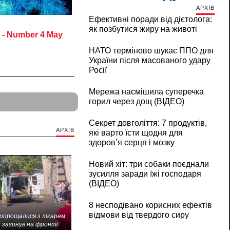
АРХІВ
Ефективні поради від дієтолога:
як позбутися жиру на животі
НАТО терміново шукає ППО для
України після масованого удару
Росії
Мережа насмішила суперечка
горил через дощ (ВІДЕО)
Секрет довголіття: 7 продуктів,
АРХІВ
які варто їсти щодня для
здоров’я серця і мозку
Новий хіт: три собаки поєднали
зусилля заради їжі господаря
(ВІДЕО)
8 несподівано корисних ефектів
відмови від твердого сиру
попрощалися з лікарем
 загинув на фронті