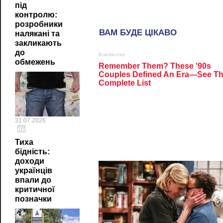
під
контролю:
розробники
налякані та
закликають
до
обмежень
31.07.2026
Тиха
бідність:
доходи
українців
впали до
критичної
позначки