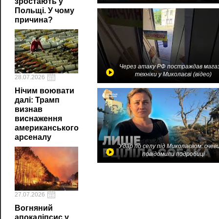
зростають у
Польщі. У чому
причина?
Через атаку РФ постраждав мага
техніки у Миколаєві (відео)
28.07.2026
Нічим воювати
далі: Трамп
визнав
виснаження
американського
арсеналу
Удар по селу під Миколаєвом: очев
повідомили подробиці
27.07.2026
Вогняний
апокаліпсис у