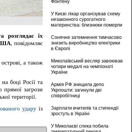
Фонтену
У Києві лікар організував схему
незаконного сурогатного
материнства: близнюки померли
а розглядає їх
Сонячне затемнення тимчасово
 США
, повідомляє
знизить виробництво електрики
в Європі
Миколаївський весляр завоював
 острові, а також
чотири медалі на чемпіонаті
України
на боці Росії та
Армія РФ знищила депо
 прямої загрози
Укрпошти: загинули дві
співробітниці
кої території.
Зарплати вчителів та стипендії
ованого удару
із
зростуть в Україні
У Миколаєві спека побила
температурний рекорд