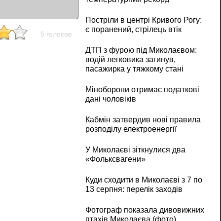
Постріли в центрі Кривого Рогу:
є поранений, стрілець втік
5 голосов
ДТП з фурою під Миколаєвом:
водій легковика загинув,
пасажирка у тяжкому стані
Міноборони отримає податкові
дані чоловіків
Кабмін затвердив нові правила
розподілу електроенергії
У Миколаєві зіткнулися два
«Фольксвагени»
Куди сходити в Миколаєві з 7 по
13 серпня: перелік заходів
Фотограф показала дивовижних
птахів Миколаєва (фото)