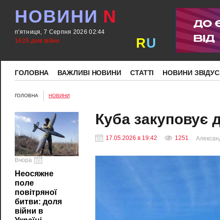
НОВИНИ
N
п'ятниця, 7 Серпня 2026 02:44
R
U
1626 днів війни
ГОЛОВНА
ВАЖЛИВІ НОВИНИ
СТАТТІ
НОВИНИ ЗВІДУС
ГОЛОВНА
НОВИНИ
Куба закуповує д
17.05.2026 в 19:42
1251
Алексан
Вчора
Неосяжне
поле
повітряної
битви: доля
війни в