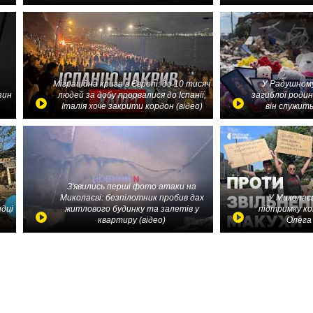
Міграційна криза в Європі: до 10 тисяч
У Радушному
зин
людей за добу прорвалися до Іспанії,
загиблої родин
Італія хоче закрити кордон (відео)
він служить
З'явились перші фото атаки на
Миколаєві: безпілотник пробив дах
У Миколаєв
идці
житлового будинку та залетів у
підтримку ко
квартиру (відео)
Олега 