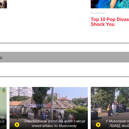
am
.
иці
и у
З'явилися нові фото та відео з місця
У Миколаєві 
нічної атаки по Миколаєву
ЛШМД, який