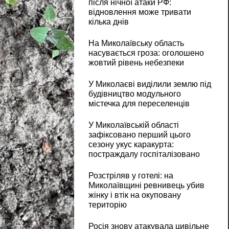
після нічної атаки РФ:
відновлення може тривати
кілька днів
На Миколаївську область
насувається гроза: оголошено
жовтий рівень небезпеки
У Миколаєві виділили землю під
будівництво модульного
містечка для переселенців
У Миколаївській області
зафіксовано перший цього
сезону укус каракурта:
постраждалу госпіталізовано
Розстріляв у готелі: на
Миколаївщині ревнивець убив
жінку і втік на окуповану
територію
Росія знову атакувала цивільне