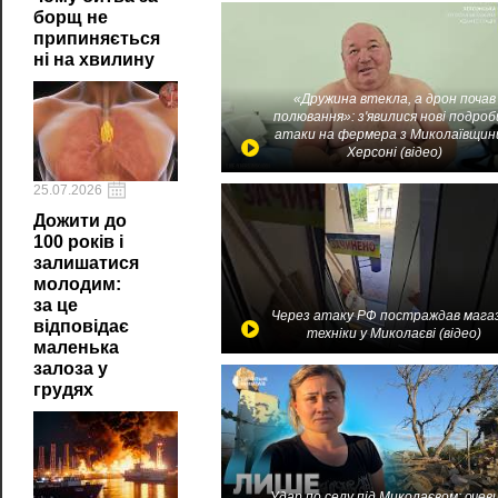
борщ не
припиняється
ні на хвилину
«Дружина втекла, а дрон почав
полювання»: з'явилися нові подроб
атаки на фермера з Миколаївщин
Херсоні (відео)
25.07.2026
Дожити до
100 років і
залишатися
молодим:
за це
Через атаку РФ постраждав мага
відповідає
техніки у Миколаєві (відео)
маленька
залоза у
грудях
Удар по селу під Миколаєвом: очев