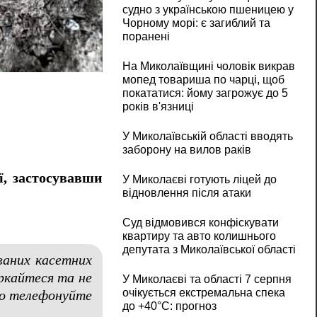
судно з українською пшеницею у
Чорному морі: є загиблий та
поранені
Армія РФ обстріляла Очаків із артилерії 
На Миколаївщині чоловік викрав
мопед товариша по чарці, щоб
покататися: йому загрожує до 5
років в'язниці
У Миколаївській області вводять
заборону на вилов раків
ї, застосувавши
У Миколаєві готують ліцей до
відновлення після атаки
Суд відмовився конфіскувати
квартиру та авто колишнього
депутата з Миколаївської області
ваних касетних
оркайтеся та не
У Миколаєві та області 7 серпня
очікується екстремальна спека
йно телефонуйте
до +40°C: прогноз