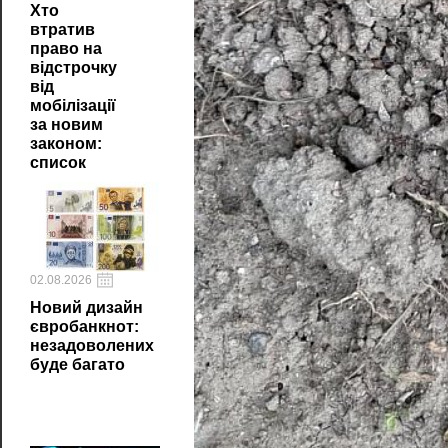
Хто
втратив
право на
відстрочку
від
мобілізації
за новим
законом:
список
02.08.2026
Новий дизайн
євробанкнот:
незадоволених
буде багато