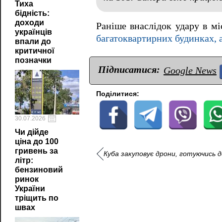
Тиха
бідність:
доходи
Раніше внаслідок удару в мі
українців
багатоквартирних будинках, 
впали до
критичної
позначки
Підписатися:
Google News
Поділитися:
30.07.2026
Чи дійде
ціна до 100
гривень за
Куба закуповує дрони, готуючись до
літр:
бензиновий
ринок
України
тріщить по
швах