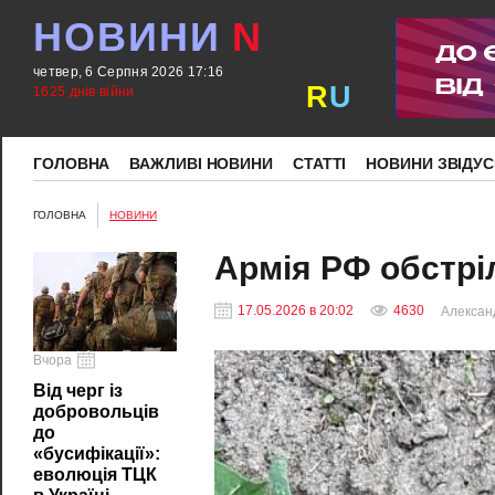
НОВИНИ
N
четвер, 6 Серпня 2026 17:16
R
U
1625 днів війни
ГОЛОВНА
ВАЖЛИВІ НОВИНИ
СТАТТІ
НОВИНИ ЗВІДУС
ГОЛОВНА
НОВИНИ
Армія РФ обстріл
17.05.2026 в 20:02
4630
Алексан
Вчора
Від черг із
добровольців
до
«бусифікації»:
еволюція ТЦК