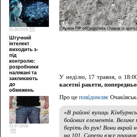
Армія РФ обстріляла Очаків із арти
01.08.2026
Штучний
інтелект
виходить з-
під
контролю:
розробники
налякані та
У неділю, 17 травня, о 18:0
закликають
касетні ракети, попереднь
до
обмежень
Про це
повідомляє
Очаківська
«
В районі вулиць Кінбурнс
бойових елементів. Велике 
31.07.2026
беріть до рук! Вони вкрай 
на 101. Сапери вже працю