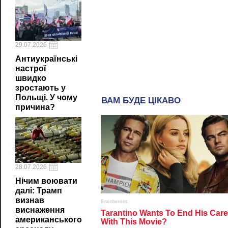
29.07.2026
Антиукраїнські
настрої
швидко
зростають у
Польщі. У чому
причина?
28.07.2026
Нічим воювати
далі: Трамп
визнав
виснаження
американського