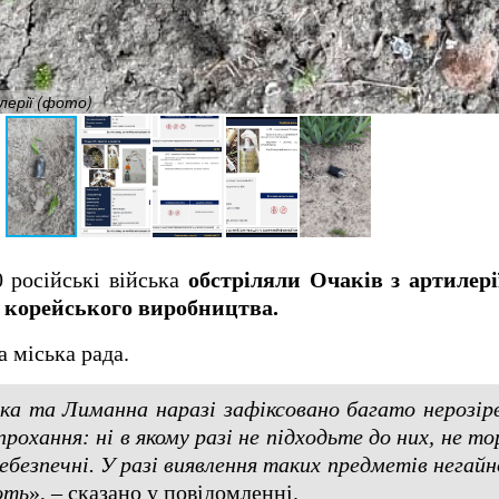
лерії (фото)
0 російські війська
обстріляли Очаків з артилері
о корейського виробництва.
 міська рада.
ька та Лиманна наразі зафіксовано багато нерозір
прохання: ні в якому разі не підходьте до них, не т
небезпечні. ​У разі виявлення таких предметів нега
ють
», – сказано у повідомленні.