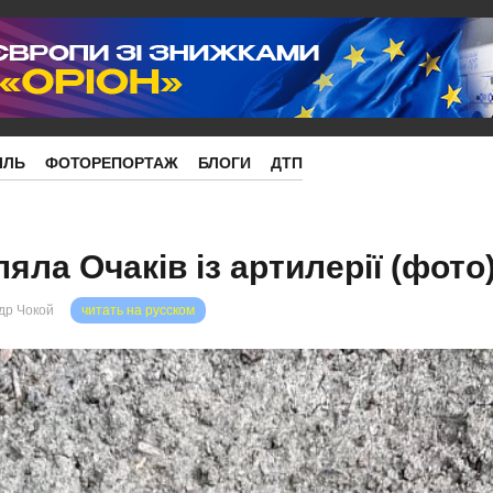
ІЛЬ
ФОТОРЕПОРТАЖ
БЛОГИ
ДТП
яла Очаків із артилерії (фото
др Чокой
читать на русском