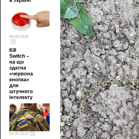
в Україні
04.08.2026
Кill
Switch –
на що
здатна
«червона
кнопка»
для
штучного
інтелекту
03.08.2026