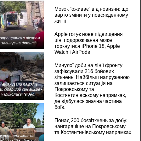
Мозок “оживає” від новизни: що
варто змінити у повсякденному
житті
Apple готує нове підвищення
попрощалися з лікарем
цін: подорожчання може
 загинув на фронті
торкнутися iPhone 18, Apple
Watch і AirPods
Минулої доби на лінії фронту
зафіксували 216 бойових
зіткнень. Найбільш напруженою
залишається ситуація на
 вшанували пам'ять
Покровському та
и: старший син вижив -
 у Миколаєві (відео)
Костянтинівському напрямках,
де відбулася значна частина
боїв.
Понад 200 боєзіткнень за добу:
найгарячіше на Покровському
та Костянтинівському напрямках
і пройшла акція на
мбрига 123-ї бригади