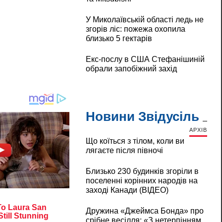
У Миколаївській області ледь не
згорів ліс: пожежа охопила
близько 5 гектарів
Екс-послу в США Стефанішиній
обрали запобіжний захід
Новини Звідусіль
АРХІВ
Що коїться з тілом, коли ви
лягаєте після півночі
Близько 230 будинків згоріли в
поселенні корінних народів на
заході Канади (ВІДЕО)
Дружина «Джеймса Бонда» про
срібне весілля: «З нетерпінням