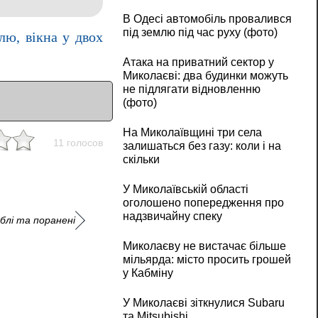
В Одесі автомобіль провалився
під землю під час руху (фото)
лю, вікна у двох
Атака на приватний сектор у
Миколаєві: два будинки можуть
не підлягати відновленню
(фото)
На Миколаївщині три села
11 голосов
залишаться без газу: коли і на
скільки
У Миколаївській області
оголошено попередження про
надзвичайну спеку
блі та поранені
Миколаєву не вистачає більше
мільярда: місто просить грошей
у Кабміну
У Миколаєві зіткнулися Subaru
та Mitsubishi