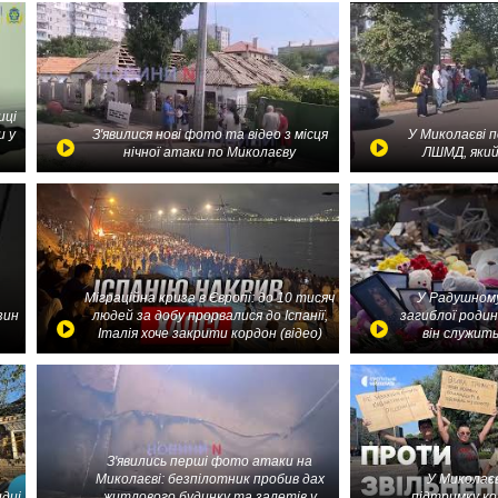
иці
и у
З'явилися нові фото та відео з місця
У Миколаєві 
нічної атаки по Миколаєву
ЛШМД, який
Міграційна криза в Європі: до 10 тисяч
У Радушному
зин
людей за добу прорвалися до Іспанії,
загиблої родин
Італія хоче закрити кордон (відео)
він служить
З'явились перші фото атаки на
Миколаєві: безпілотник пробив дах
У Миколаєв
идці
житлового будинку та залетів у
підтримку ко