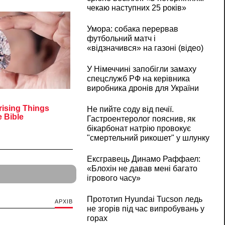
чекаю наступних 25 років»
Умора: собака перервав
футбольний матч і
«відзначився» на газоні (відео)
У Німеччині запобігли замаху
спецслужб РФ на керівника
виробника дронів для України
Не пийте соду від печії.
Гастроентеролог пояснив, як
бікарбонат натрію провокує
"смертельний рикошет" у шлунку
Ексгравець Динамо Раффаел:
«Блохін не давав мені багато
ігрового часу»
Прототип Hyundai Tucson ледь
АРХІВ
не згорів під час випробувань у
горах