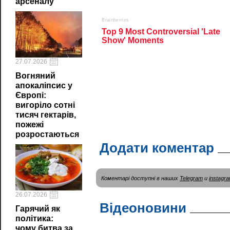
арсеналу
27.07.2026
Вогняний
апокаліпсис у
Європі:
вигоріло сотні
тисяч гектарів,
пожежі
розростаються
Додати коментар
Коментарі доступні в наших
Telegram
и
instagr
26.07.2026
Відеоновини
Гарячий як
політика:
чому битва за