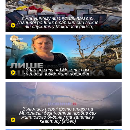
У Радушному вшанували пам'ять
загиблої родини: старший син вижив
- він служить у Миколаєві (відео)
Удар по селу під Миколаєвом:
очевидці повідомили подробиці
З'явились перші фото атаки на
Миколаєві: безпілотник пробив дах
житлового будинку та залетів у
квартиру (відео)