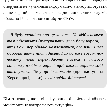
групи. Але Кім цю інформацію спростував і порадив
оперувати не «уламками інформації», а використовувати
лише офіційні джерела, спікерів відповідних служб,
«бажано Генерального штабу чи СБУ».
- Я буду спокійно про це казати. Не відбувається
там підготовка
(наступальних дій з боку ворога, –
авт.)
Вони періодично намагаються, але наші Сили
оборони цьому протидіють. І якщо вже зовсім по-
чесному, вони перекидають війська з нашого
напрямку на більш гарячі, щоб там створити собі
якісь умови. Тому ця інформація
(про наступ на
Херсонщині, – авт.)
не відповідає дійсності.
Кім запевнив, що і він, і українські військові «бачать,
моніторять та контролюють ситуацію».