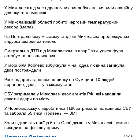
У Миколаєві під час гідравлічних випробувань виявили аварійну
ділянку тепломережі
У Миколаївській області побито черговий температурний
рекорд (мапа)
На Центральному міському стадіоні Миколаєва продовжується
вирубка аварійних тополь
Смертельна ДТП під Миколаєвом: в аварії зіткнулися фура,
автобус та позашляховик
У морі біля Коблево вибухнула міна: одна людина загинула,
двоє постраждали
Росія вдарила дроном по ринку на Сумщині: 10 людей
поранено, двоє — у важкому стані
СБУ затримала у Миколаєві двох агентів РФ, які наводили
ракетні удари по місту
У Чорноморську співробітники ТЦК затримали полковника СБУ
та забрали 55 тисяч гривень, — ЗМІ
Коли відкриють проїзд 6-ою Слобідською у Миколаєві: ремонт
виходить на фінішну пряму
АРХІВ