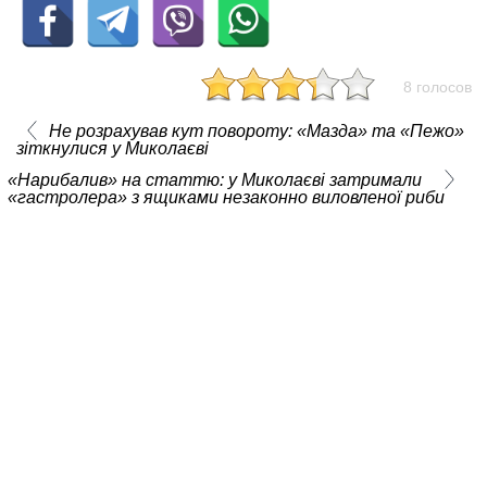
8 голосов
Не розрахував кут повороту: «Мазда» та «Пежо»
зіткнулися у Миколаєві
«Нарибалив» на статтю: у Миколаєві затримали
«гастролера» з ящиками незаконно виловленої риби