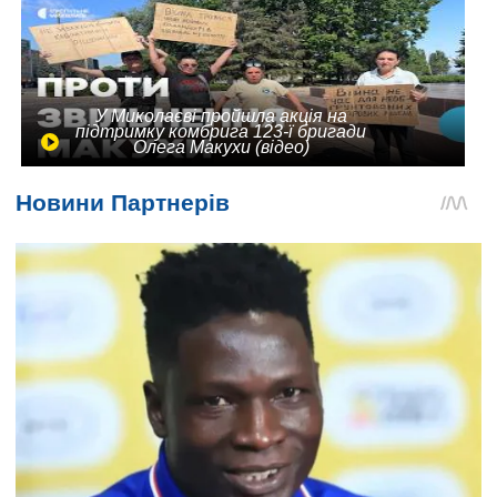
У Миколаєві пройшла акція на
підтримку комбрига 123-ї бригади
Олега Макухи (відео)