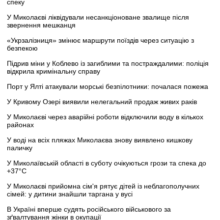
спеку
У Миколаєві ліквідували несанкціоноване звалище після
звернення мешканця
«Укрзалізниця» змінює маршрути поїздів через ситуацію з
безпекою
Підрив міни у Коблево із загиблими та постраждалими: поліція
відкрила кримінальну справу
Порт у Ялті атакували морські безпілотники: почалася пожежа
У Кривому Озері виявили нелегальний продаж живих раків
У Миколаєві через аварійні роботи відключили воду в кількох
районах
У воді на всіх пляжах Миколаєва знову виявлено кишкову
паличку
У Миколаївській області в суботу очікуються грози та спека до
+37°C
У Миколаєві прийомна сім'я рятує дітей із неблагополучних
сімей: у дитини знайшли таргана у вусі
В Україні вперше судять російського військового за
зґвалтування жінки в окупації