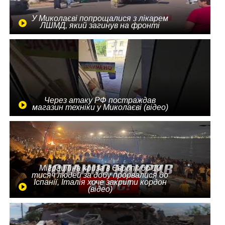
У Миколаєві попрощалися з лікарем
ЛШМД, який загинув на фронті
Через атаку РФ постраждав
магазин техніки у Миколаєві (відео)
Міграційна криза в Європі: до 10
тисяч людей за добу прорвалися до
Іспанії, Італія хоче закрити кордон
(відео)