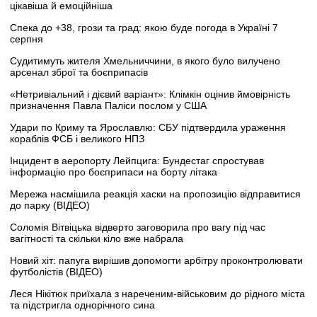
цікавіша й емоційніша
Спека до +38, грози та град: якою буде погода в Україні 7
серпня
Судитимуть жителя Хмельниччини, в якого було вилучено
арсенал зброї та боєприпасів
«Нетривіальний і дієвий варіант»: Клімкін оцінив ймовірність
призначення Павла Паліси послом у США
Удари по Криму та Ярославлю: СБУ підтвердила ураження
кораблів ФСБ і великого НПЗ
Інцидент в аеропорту Лейпцига: Бундестаг спростував
інформацію про боєприпаси на борту літака
Мережа насмішила реакція хаски на пропозицію відправитися
до парку (ВІДЕО)
Соломія Вітвіцька відверто заговорила про вагу під час
вагітності та скільки кіло вже набрала
Новий хіт: папуга вирішив допомогти арбітру проконтролювати
футболістів (ВІДЕО)
Леся Нікітюк приїхала з нареченим-військовим до рідного міста
та підстригла однорічного сина