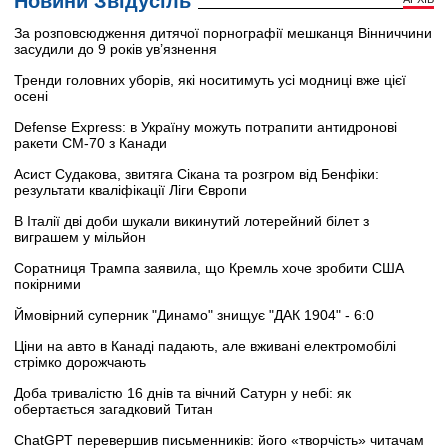
Новини Звідусіль
За розповсюдження дитячої порнографії мешканця Вінниччини
засудили до 9 років ув’язнення
Тренди головних уборів, які носитимуть усі модниці вже цієї
осені
Defense Express: в Україну можуть потрапити антидронові
ракети CM-70 з Канади
Асист Судакова, звитяга Сікана та розгром від Бенфіки:
результати кваліфікації Ліги Європи
В Італії дві доби шукали викинутий лотерейний білет з
виграшем у мільйон
Соратниця Трампа заявила, що Кремль хоче зробити США
покірними
Ймовірний суперник "Динамо" знищує "ДАК 1904" - 6:0
Ціни на авто в Канаді падають, але вживані електромобілі
стрімко дорожчають
Доба тривалістю 16 днів та вічний Сатурн у небі: як
обертається загадковий Титан
ChatGPT перевершив письменників: його «творчість» читачам