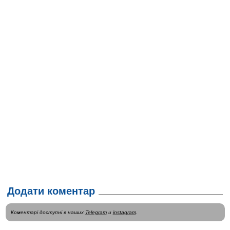
Додати коментар
Коментарі доступні в наших
Telegram
и
instagram
.