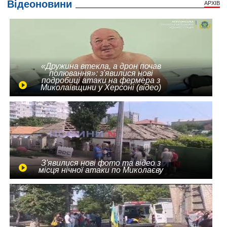
Відеоновини
АРХІВ
«Дружина втекла, а дрон почав
полювання»: з'явилися нові
подробиці атаки на фермера з
Миколаївщини у Херсоні (відео)
З'явилися нові фото та відео з
місця нічної атаки по Миколаєву