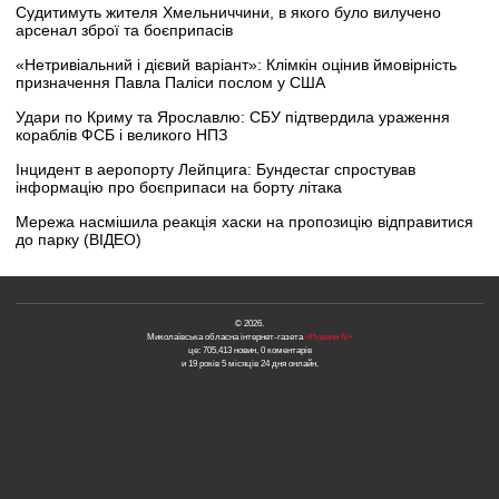
Судитимуть жителя Хмельниччини, в якого було вилучено
арсенал зброї та боєприпасів
«Нетривіальний і дієвий варіант»: Клімкін оцінив ймовірність
призначення Павла Паліси послом у США
Удари по Криму та Ярославлю: СБУ підтвердила ураження
кораблів ФСБ і великого НПЗ
Інцидент в аеропорту Лейпцига: Бундестаг спростував
інформацію про боєприпаси на борту літака
Мережа насмішила реакція хаски на пропозицію відправитися
до парку (ВІДЕО)
© 2026.
Миколаївська обласна інтернет-газета
«Новини N»
це: 705,413 новин, 0 коментарів
и 19 років 5 місяців 24 дня онлайн.