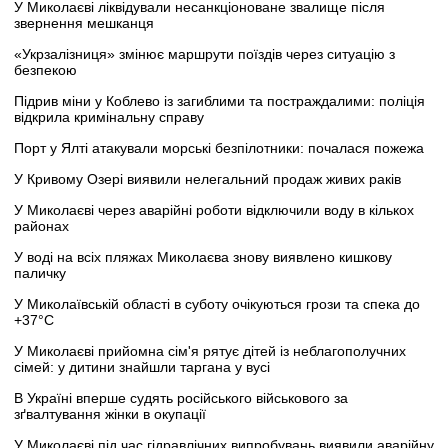
У Миколаєві ліквідували несанкціоноване звалище після
звернення мешканця
«Укрзалізниця» змінює маршрути поїздів через ситуацію з
безпекою
Підрив міни у Коблево із загиблими та постраждалими: поліція
відкрила кримінальну справу
Порт у Ялті атакували морські безпілотники: почалася пожежа
У Кривому Озері виявили нелегальний продаж живих раків
У Миколаєві через аварійні роботи відключили воду в кількох
районах
У воді на всіх пляжах Миколаєва знову виявлено кишкову
паличку
У Миколаївській області в суботу очікуються грози та спека до
+37°C
У Миколаєві прийомна сім'я рятує дітей із неблагополучних
сімей: у дитини знайшли таргана у вусі
В Україні вперше судять російського військового за
зґвалтування жінки в окупації
У Миколаєві під час гідравлічних випробувань виявили аварійну