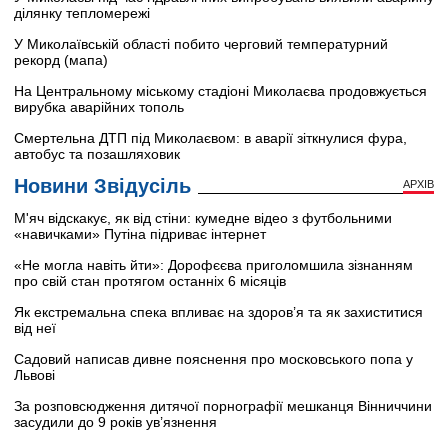
ділянку тепломережі
У Миколаївській області побито черговий температурний
рекорд (мапа)
На Центральному міському стадіоні Миколаєва продовжується
вирубка аварійних тополь
Смертельна ДТП під Миколаєвом: в аварії зіткнулися фура,
автобус та позашляховик
Новини Звідусіль
АРХІВ
М'яч відскакує, як від стіни: кумедне відео з футбольними
«навичками» Путіна підриває інтернет
«Не могла навіть йти»: Дорофєєва приголомшила зізнанням
про свій стан протягом останніх 6 місяців
Як екстремальна спека впливає на здоров’я та як захиститися
від неї
Садовий написав дивне пояснення про московського попа у
Львові
За розповсюдження дитячої порнографії мешканця Вінниччини
засудили до 9 років ув’язнення