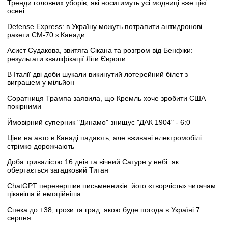
Тренди головних уборів, які носитимуть усі модниці вже цієї
осені
Defense Express: в Україну можуть потрапити антидронові
ракети CM-70 з Канади
Асист Судакова, звитяга Сікана та розгром від Бенфіки:
результати кваліфікації Ліги Європи
В Італії дві доби шукали викинутий лотерейний білет з
виграшем у мільйон
Соратниця Трампа заявила, що Кремль хоче зробити США
покірними
Ймовірний суперник "Динамо" знищує "ДАК 1904" - 6:0
Ціни на авто в Канаді падають, але вживані електромобілі
стрімко дорожчають
Доба тривалістю 16 днів та вічний Сатурн у небі: як
обертається загадковий Титан
ChatGPT перевершив письменників: його «творчість» читачам
цікавіша й емоційніша
Спека до +38, грози та град: якою буде погода в Україні 7
серпня