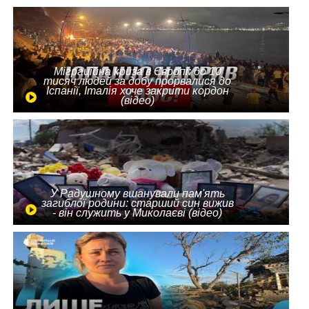
Міграційна криза в Європі: до 10
тисяч людей за добу прорвалися до
Іспанії, Італія хоче закрити кордон
(відео)
У Радушному вшанували пам'ять
загиблої родини: старший син вижив
- він служить у Миколаєві (відео)