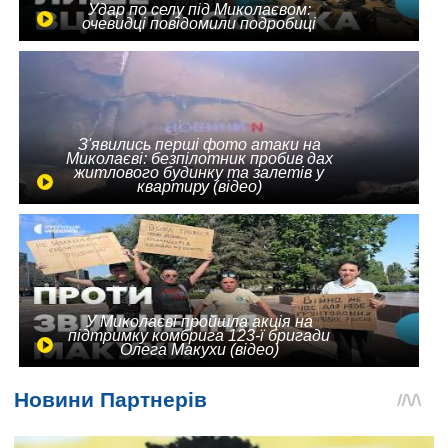
Удар по селу під Миколаєвом:
очевидці повідомили подробиці
З'явились перші фото атаки на
Миколаєві: безпілотник пробив дах
житлового будинку та залетів у
квартиру (відео)
У Миколаєві пройшла акція на
підтримку комбрига 123-ї бригади
Олега Макухи (відео)