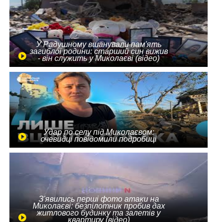
У Радушному вшанували пам'ять
загиблої родини: старший син вижив
- він служить у Миколаєві (відео)
Удар по селу під Миколаєвом:
очевидці повідомили подробиці
З'явились перші фото атаки на
Миколаєві: безпілотник пробив дах
житлового будинку та залетів у
квартиру (відео)