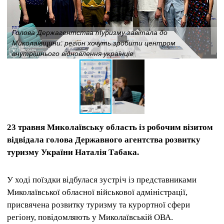
Голова Держагентства туризму завітала до
Миколаївщини: регіон хочуть зробити центром
внутрішнього відновлення українців
23 травня Миколаївську область із робочим візитом
відвідала голова Державного агентства розвитку
туризму України Наталія Табака.
У ході поїздки відбулася зустріч із представниками
Миколаївської обласної військової адміністрації,
присвячена розвитку туризму та курортної сфери
регіону, повідомляють у Миколаївській ОВА.