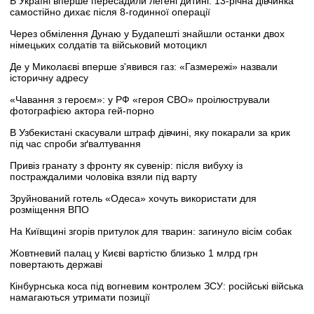
В Україні вперше пересадили легені дитині: 13-річна дівчинка
самостійно дихає після 8-годинної операції
Через обмілення Дунаю у Будапешті знайшли останки двох
німецьких солдатів та військовий мотоцикл
Де у Миколаєві вперше з'явився газ: «Газмережі» назвали
історичну адресу
«Чавання з героєм»: у РФ «героя СВО» проілюстрували
фотографією актора гей-порно
В Узбекистані скасували штраф дівчині, яку покарали за крик
під час спроби зґвалтування
Привіз гранату з фронту як сувенір: після вибуху із
постраждалими чоловіка взяли під варту
Зруйнований готель «Одеса» хочуть використати для
розміщення ВПО
На Київщині згорів притулок для тварин: загинуло вісім собак
Жовтневий палац у Києві вартістю близько 1 млрд грн
повертають державі
Кінбурнська коса під вогневим контролем ЗСУ: російські війська
намагаються утримати позиції