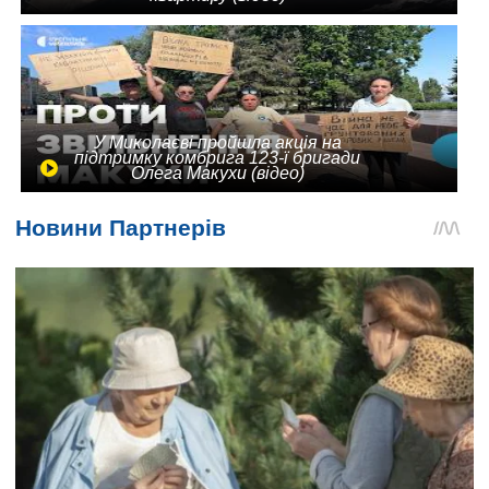
У Миколаєві пройшла акція на
підтримку комбрига 123-ї бригади
Олега Макухи (відео)