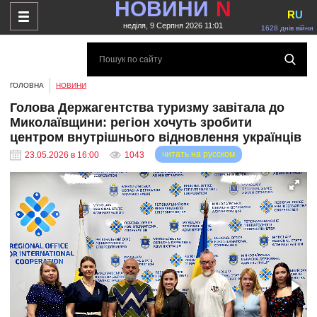
НОВИНИ
N
R
U
неділя, 9 Серпня 2026 11:01
1628 днів війни
ГОЛОВНА
НОВИНИ
Голова Держагентства туризму завітала до
Миколаївщини: регіон хочуть зробити
центром внутрішнього відновлення українців
читать на русском
23.05.2026 в 16:00
1043