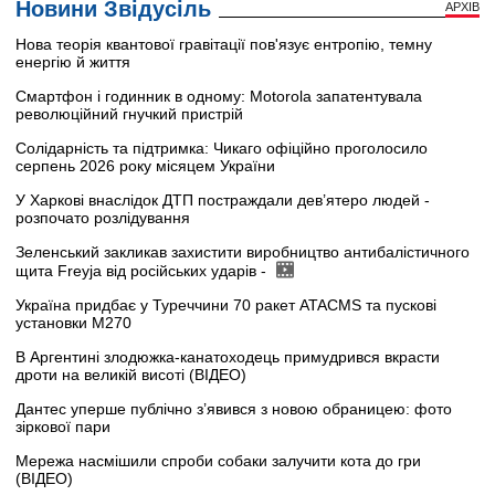
Новини Звідусіль
АРХІВ
Нова теорія квантової гравітації пов'язує ентропію, темну
енергію й життя
Смартфон і годинник в одному: Motorola запатентувала
революційний гнучкий пристрій
Солідарність та підтримка: Чикаго офіційно проголосило
серпень 2026 року місяцем України
У Харкові внаслідок ДТП постраждали дев’ятеро людей -
розпочато розлідування
Зеленський закликав захистити виробництво антибалістичного
щита Freyja від російських ударів -
Україна придбає у Туреччини 70 ракет ATACMS та пускові
установки M270
В Аргентині злодюжка-канатоходець примудрився вкрасти
дроти на великій висоті (ВІДЕО)
Дантес уперше публічно з’явився з новою обраницею: фото
зіркової пари
Мережа насмішили спроби собаки залучити кота до гри
(ВІДЕО)