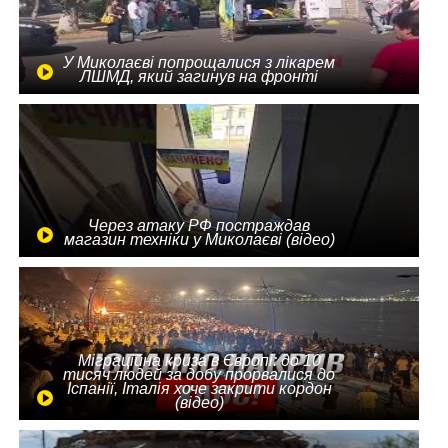
У Миколаєві попрощалися з лікарем
ЛШМД, який загинув на фронті
Через атаку РФ постраждав
магазин техніки у Миколаєві (відео)
Міграційна криза в Європі: до 10
тисяч людей за добу прорвалися до
Іспанії, Італія хоче закрити кордон
(відео)