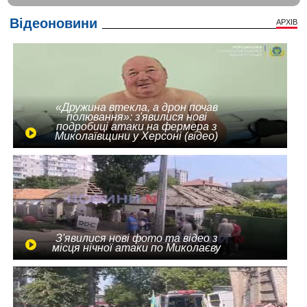
Відеоновини
АРХІВ
«Дружина втекла, а дрон почав
полювання»: з'явилися нові
подробиці атаки на фермера з
Миколаївщини у Херсоні (відео)
З'явилися нові фото та відео з
місця нічної атаки по Миколаєву