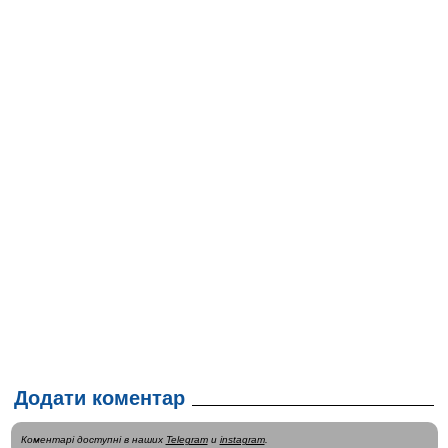
Додати коментар
Коментарі доступні в наших
Telegram
и
instagram
.