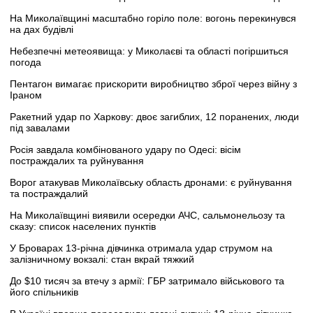
На Миколаївщині масштабно горіло поле: вогонь перекинувся
на дах будівлі
Небезпечні метеоявища: у Миколаєві та області погіршиться
погода
Пентагон вимагає прискорити виробництво зброї через війну з
Іраном
Ракетний удар по Харкову: двоє загиблих, 12 поранених, люди
під завалами
Росія завдала комбінованого удару по Одесі: вісім
постраждалих та руйнування
Ворог атакував Миколаївську область дронами: є руйнування
та постраждалий
На Миколаївщині виявили осередки АЧС, сальмонельозу та
сказу: список населених пунктів
У Броварах 13-річна дівчинка отримала удар струмом на
залізничному вокзалі: стан вкрай тяжкий
До $10 тисяч за втечу з армії: ГБР затримало військового та
його спільників