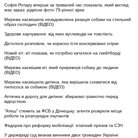
Софія Ротару вперше за тривалий час показала, який вигляд
має зараз: рідкісне фото 79-річної зірки
Мережа насмішила незадоволена реакція собаки на стильний
образ господині (ВІДЕО)
Здорове харчування: від яких вуглеводів не товстіють
Дієтологи розповіли, чи корисно їсти консервовані огірки
Новий хіт: кіт показав, як потрібно кататися на скейтборді
(ВІДЕО)
Мережа насмішив кіт, який приревнув собаку до людини
(ВІДЕО)
Мережа насмішила дитина, яка вирішила сховатися від
пилососа за собакою (ВІДЕО)
Аптечка в дорогу для дитини: збираємо грамотно перед
відпусткою
"Атеш" стежить за ФСБ у Донецьку: агенти розкрили місце
роботи та розпорядок окупантів
Федоров про реформу мобілізації: етапний призов та СЗЧ
У держзраді суд визнав винними двох громадян України: