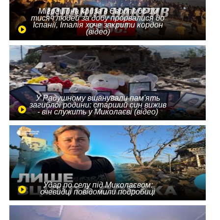
Міграційна криза в Європі: до 10
тисяч людей за добу прорвалися до
Іспанії, Італія хоче закрити кордон
(відео)
У Радушному вшанували пам'ять
загиблої родини: старший син вижив
- він служить у Миколаєві (відео)
Удар по селу під Миколаєвом:
очевидці повідомили подробиці