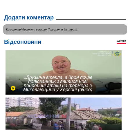
Додати коментар
Коментарі доступні в наших
Telegram
и
instagram
.
Відеоновини
АРХІВ
«Дружина втекла, а дрон почав
полювання»: з'явилися нові
подробиці атаки на фермера з
Миколаївщини у Херсоні (відео)