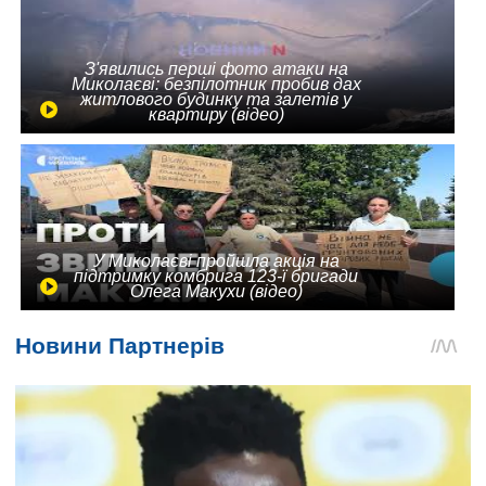
З'явились перші фото атаки на
Миколаєві: безпілотник пробив дах
житлового будинку та залетів у
квартиру (відео)
У Миколаєві пройшла акція на
підтримку комбрига 123-ї бригади
Олега Макухи (відео)