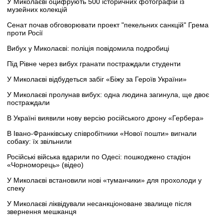
У Миколаєві оцифрують 500 історичних фотографій із
музейних колекцій
Сенат почав обговорювати проект "пекельних санкцій" Грема
проти Росії
Вибух у Миколаєві: поліція повідомила подробиці
Під Рівне через вибух гранати постраждали студенти
У Миколаєві відбудеться забіг «Біжу за Героїв України»
У Миколаєві пролунав вибух: одна людина загинула, ще двоє
постраждали
В Україні виявили нову версію російського дрону «Гербера»
В Івано-Франківську співробітники «Нової пошти» вигнали
собаку: їх звільнили
Російські війська вдарили по Одесі: пошкоджено стадіон
«Чорноморець» (відео)
У Миколаєві встановили нові «туманчики» для прохолоди у
спеку
У Миколаєві ліквідували несанкціоноване звалище після
звернення мешканця