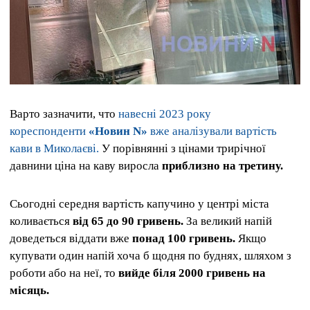
Варто зазначити, что
навесні 2023 року
кореспонденти
«Новин N»
вже аналізували вартість
кави в Миколаєві.
У порівнянні з цінами трирічної
давнини ціна на каву виросла
приблизно на третину.
Сьогодні середня вартість капучино у центрі міста
коливається
від 65 до 90 гривень.
За великий напій
доведеться віддати вже
понад 100 гривень.
Якщо
купувати один напій хоча б щодня по буднях, шляхом з
роботи або на неї, то
вийде біля 2000 гривень на
місяць.