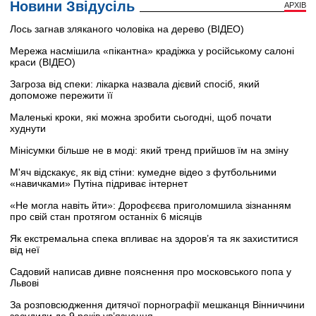
Новини Звідусіль
АРХІВ
Лось загнав зляканого чоловіка на дерево (ВІДЕО)
Мережа насмішила «пікантна» крадіжка у російському салоні
краси (ВІДЕО)
Загроза від спеки: лікарка назвала дієвий спосіб, який
допоможе пережити її
Маленькі кроки, які можна зробити сьогодні, щоб почати
худнути
Мінісумки більше не в моді: який тренд прийшов їм на зміну
М'яч відскакує, як від стіни: кумедне відео з футбольними
«навичками» Путіна підриває інтернет
«Не могла навіть йти»: Дорофєєва приголомшила зізнанням
про свій стан протягом останніх 6 місяців
Як екстремальна спека впливає на здоров’я та як захиститися
від неї
Садовий написав дивне пояснення про московського попа у
Львові
За розповсюдження дитячої порнографії мешканця Вінниччини
засудили до 9 років ув’язнення