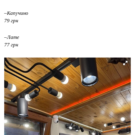
–Капучино
79 грн
–Лате
77 грн