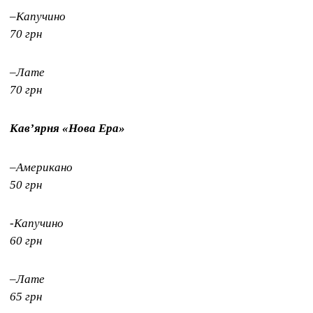
–Капучино
70 грн
–Лате
70 грн
Кавʼярня «Нова Ера»
–Американо
50 грн
-Капучино
60 грн
–Лате
65 грн