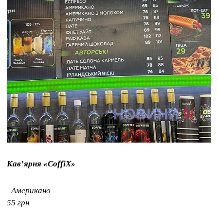
Кавʼярня «CoffiX»
–Американо
55 грн