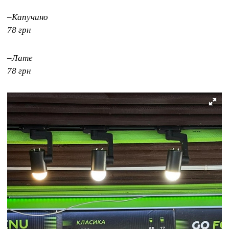
–Капучино
78 грн
–Лате
78 грн