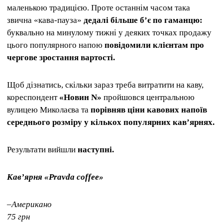
маленькою традицією. Проте останнім часом така
звична «кава-пауза»
дедалі більше б’є по гаманцю:
буквально на минулому тижні у деяких точках продажу
цього популярного напою
повідомили клієнтам про
чергове зростання вартості.
Щоб дізнатись, скільки зараз треба витратити на каву,
кореспондент
«Новин N»
пройшовся центральною
вулицею Миколаєва та
порівняв ціни кавових напоїв
середнього розміру у кількох популярних кав’ярнях.
Результати вийшли
наступні.
Кавʼярня «Pravda coffee»
–Американо
75 грн