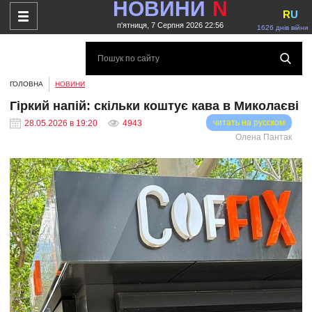
НОВИНИ
N
R
U
п'ятниця, 7 Серпня 2026 22:56
1626 днів війни
ГОЛОВНА
НОВИНИ
Гіркий напій: скільки коштує кава в Миколаєві
читать на русском
28.05.2026 в 19:20
4943
Олена Пантак