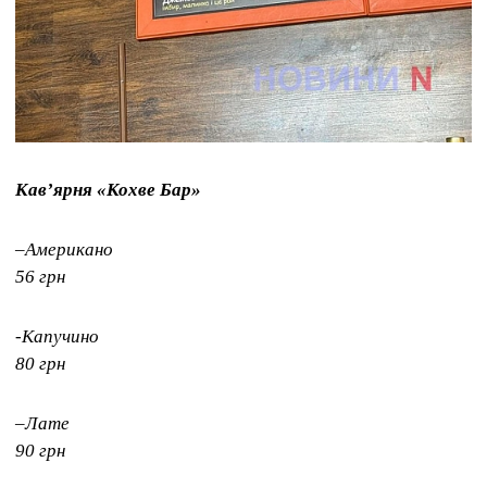
Кавʼярня «Кохве Бар»
–Американо
56 грн
-Капучино
80 грн
–Лате
90 грн