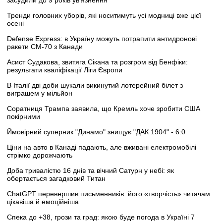
Тренди головних уборів, які носитимуть усі модниці вже цієї
осені
Defense Express: в Україну можуть потрапити антидронові
ракети CM-70 з Канади
Асист Судакова, звитяга Сікана та розгром від Бенфіки:
результати кваліфікації Ліги Європи
В Італії дві доби шукали викинутий лотерейний білет з
виграшем у мільйон
Соратниця Трампа заявила, що Кремль хоче зробити США
покірними
Ймовірний суперник "Динамо" знищує "ДАК 1904" - 6:0
Ціни на авто в Канаді падають, але вживані електромобілі
стрімко дорожчають
Доба тривалістю 16 днів та вічний Сатурн у небі: як
обертається загадковий Титан
ChatGPT перевершив письменників: його «творчість» читачам
цікавіша й емоційніша
Спека до +38, грози та град: якою буде погода в Україні 7