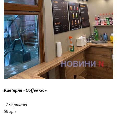
Кавʼярня «Coffee Go»
–Американо
69 грн